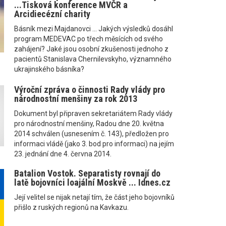
...Tisková konference MVČR a
Arcidiecézní charity
Básník mezi Majdanovci ... Jakých výsledků dosáhl
program MEDEVAC po třech měsících od svého
zahájení? Jaké jsou osobní zkušenosti jednoho z
pacientů Stanislava Chernilevskyho, významného
ukrajinského básníka?
Výroční zpráva o činnosti Rady vlády pro
národnostní menšiny za rok 2013
Dokument byl připraven sekretariátem Rady vlády
pro národnostní menšiny, Radou dne 20. května
2014 schválen (usnesením č. 143), předložen pro
informaci vládě (jako 3. bod pro informaci) na jejím
23. jednání dne 4. června 2014.
Batalion Vostok. Separatisty rovnají do
latě bojovníci loajální Moskvě ... Idnes.cz
Její velitel se nijak netají tím, že část jeho bojovníků
přišlo z ruských regionů na Kavkazu.