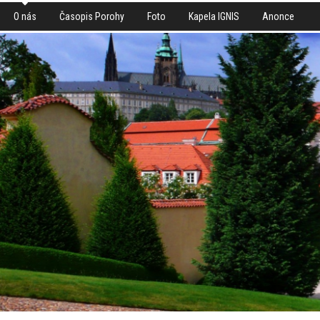
O nás
Časopis Porohy
Foto
Kapela IGNIS
Anonce