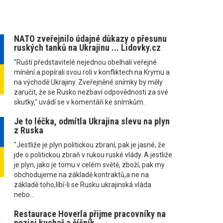
NATO zveřejnilo údajné důkazy o přesunu
ruských tanků na Ukrajinu ... Lidovky.cz
"Ruští představitelé nejednou obelhali veřejné
mínění a popírali svou roli v konfliktech na Krymu a
na východě Ukrajiny. Zveřejněné snímky by měly
zaručit, že se Rusko nezbaví odpovědnosti za své
skutky," uvádí se v komentáři ke snímkům.
Je to léčka, odmítla Ukrajina slevu na plyn
z Ruska
"Jestliže je plyn politickou zbraní, pak je jasné, že
jde o politickou zbraň v rukou ruské vlády. A jestliže
je plyn, jako je tomu v celém světě, zboží, pak my
obchodujeme na základě kontraktů,a ne na
základě toho,líbí-li se Rusku ukrajinská vláda
nebo...
Restaurace Hoverla přijme pracovníky na
pozici kuchař a číšník.