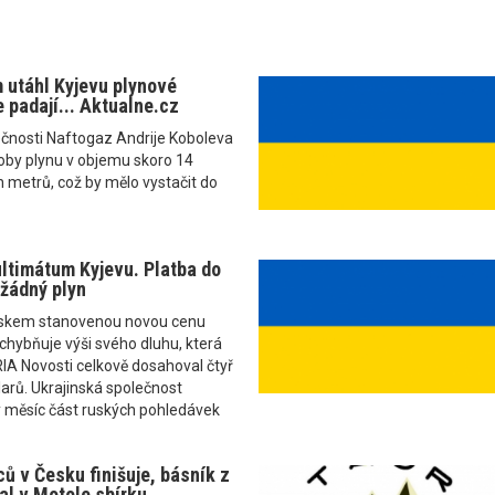
 utáhl Kyjevu plynové
 padají... Aktualne.cz
ečnosti Naftogaz Andrije Koboleva
oby plynu v objemu skoro 14
h metrů, což by mělo vystačit do
ltimátum Kyjevu. Platba do
 žádný plyn
uskem stanovenou novou cenu
chybňuje výši svého dluhu, která
IA Novosti celkově dosahoval čtyř
larů. Ukrajinská společnost
 měsíc část ruských pohledávek
ů v Česku finišuje, básník z
l v Motole sbírku...