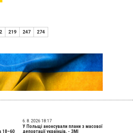
2
219
247
274
6. 8. 2026 18:17
У Польщі анонсували плани з масової
в 18–60
депортації українців, - ЗМІ