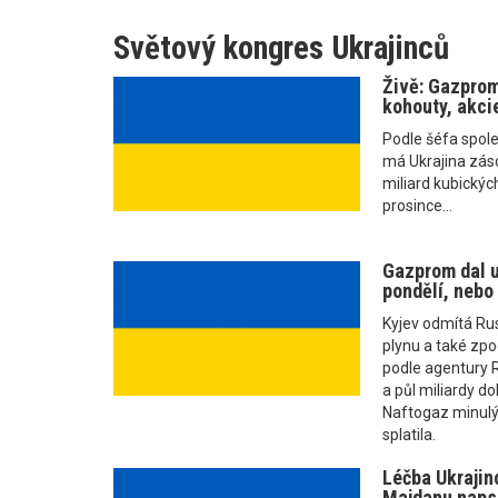
Světový kongres Ukrajinců
Živě: Gazprom
kohouty, akcie
Podle šéfa spol
má Ukrajina zás
miliard kubickýc
prosince...
Gazprom dal u
pondělí, nebo
Kyjev odmítá R
plynu a také zpo
podle agentury R
a půl miliardy do
Naftogaz minulý
splatila.
Léčba Ukrajinc
Majdanu napsa