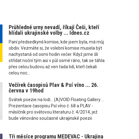
Průhledné urny nevadí, říkají Češi, kteří
hlídali ukrajinské volby ... Idnes.cz
Paní předsedkyně komise, kde jsem byla, má můj
obdiv. Vezměte si, že volební komise musela být
nachystaná od osmi hodin večer. Když jsme šli
střídat noční tým asi v půl osmé ráno, tak se táhla
přes celou budovu až ven řada lidí, kteří čekali
celou noc...
Večírek časopisů Plav & Psí víno ... 26.
června v 19hod
Svátek poezie na lodi... (A)VOID Floating Gallery ...
Prezentace časopisu Psí víno č. 68 a PLAV -
měsíčník pro světovou literaturu č. 4/2014, jež
bude věnováno současné ukrajinské poezii.
Tři měsíce programu MEDEVAC - Ukrajina