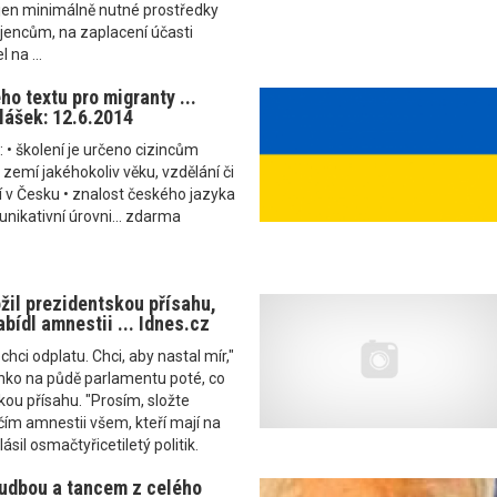
 jen minimálně nutné prostředky
jencům, na zaplacení účasti
 na ...
o textu pro migranty ...
lášek: 12.6.2014
 • školení je určeno cizincům
zemí jakéhokoliv věku, vzdělání či
ijí v Česku • znalost českého jazyka
nikativní úrovni... zdarma
žil prezidentskou přísahu,
bídl amnestii ... Idnes.cz
chci odplatu. Chci, aby nastal mír,"
enko na půdě parlamentu poté, co
kou přísahu. "Prosím, složte
čím amnestii všem, kteří mají na
ásil osmačtyřicetiletý politik.
udbou a tancem z celého