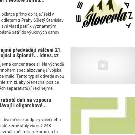
 očistce přímo do ráje," řekl v
 odletem z Prahy 63letý Stanislav
e své vlasti patří k významným
 básně patří do výukových osnov
ajině předvádějí válčení 21.
vojáci a špionáž... Idnes.cz
jevná koncentrace sil. Na východě
mnohem specializovanější vojska.
ice málo. Tento typ sil odvede svou
chle zmizí, aby přenechal pozice
ch separatistů)," řekl nejme...
ratistů dali na vzpouru
lávají i oligarchové...
n dva měsíce podpory válečného
hodě země stály víc než 248
bezmála pět miliard korun), a to