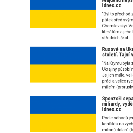
Idnes.cz
"Byl to přechod z
pátek před svým
Chernilevskyi. V
literátům a jeho
středních škol.
Rusové na Ukr
století. Tajní 
"Na Krymu byla z
Ukrajiny působí 
Je jich málo, vel
práci a velice ry
milicím (proruský
Sponzoři sepa
miliardy, vydě
Idnes.cz
Podle odhadů je
konfliktu na výc
milionů dolarů (