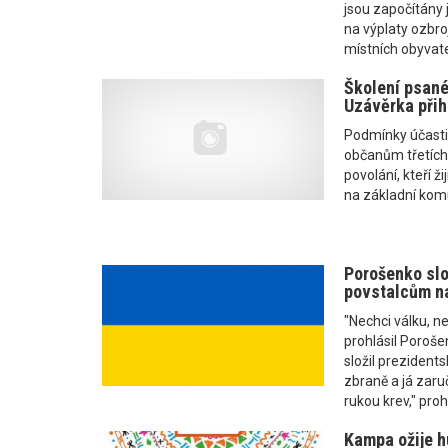
jsou započítány
na výplaty ozbro
místních obyvatel
Školení psanéh
Uzávěrka přih
Podmínky účasti:
občanům třetích 
povolání, kteří ž
na základní komu
Porošenko slo
povstalcům na
"Nechci válku, ne
prohlásil Poroš
složil prezidents
zbraně a já zaru
rukou krev," prohl
Kampa ožije h