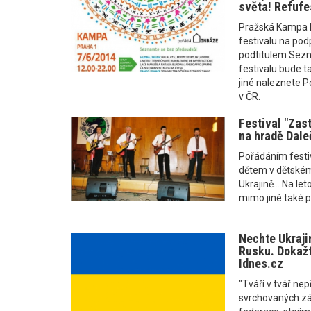
světa! Refufe
Pražská Kampa ho
festivalu na pod
podtitulem Sezn
festivalu bude t
jiné naleznete Po
v ČR.
Festival "Zast
na hradě Dale
Pořádáním festi
dětem v dětské
Ukrajině... Na le
mimo jiné také pr
Nechte Ukraji
Rusku. Dokažte
Idnes.cz
"Tváří v tvář ne
svrchovaných zál