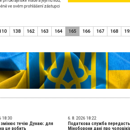
 při ukrajinské vládě a jejímu lidu,"
méně ve svém prohlášení zástupci
110
138
162
163
164
165
166
167
168
19
6 18:30
6. 8. 2026 18:22
 змінює течію Дунаю: для
Податкова служба передасть
на це робить
Міноборони дані про чоловікі