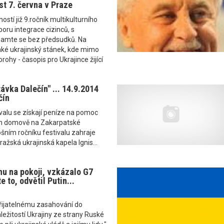
st 7. června v Praze
stí již 9.ročník multikulturního
poru integrace cizinců, s
amte se bez předsudků. Na
aké ukrajinský stánek, kde mimo
rohy - časopis pro Ukrajince žijící
ávka Dalečín" ... 14.9.2014
čín
valu se získají peníze na pomoc
m domově na Zakarpatské
tošním ročníku festivalu zahraje
ažská ukrajinská kapela Ignis...
nu na pokoji, vzkázalo G7
 to, odvětil Putin...
přijatelnému zasahování do
ežitostí Ukrajiny ze strany Ruské