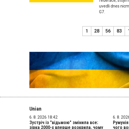
federace, stojíme
uvedli dnes nic
G7.
1
28
56
83
Unian
6. 8. 2026 18:42
6. 8. 202
Зустріч із "відьмою" змінила все:
Румунія
зірка 2000-х вперше розкрила, чому
чого во