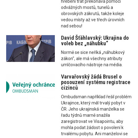
hřebeni trať překonává pomocí
odvážných mostů, tunelů a
obrovských zákrutů, takže koleje
vedou místy až ve třech úrovních
nad sebou!
David Šťáhlavský: Ukrajina do
voleb bez „náhubku“
Normě se sice neříká „náhubkový
zákon", ale má všechny atributy
umlčovacího nástroje na média.
Varvařovský žádá Brusel o
posouzení systému registrace
cizinců
Ombudsman například řešil problém
Ukrajince, který měl trvalý pobyt v
ČR. Jeho ukrajinská manželka se
řadu týdnů marně snažila
zaregistrovat ve Visapointu, aby
mohla podat žádost o povolení k
trvalému pobytu. Ani manželovi se