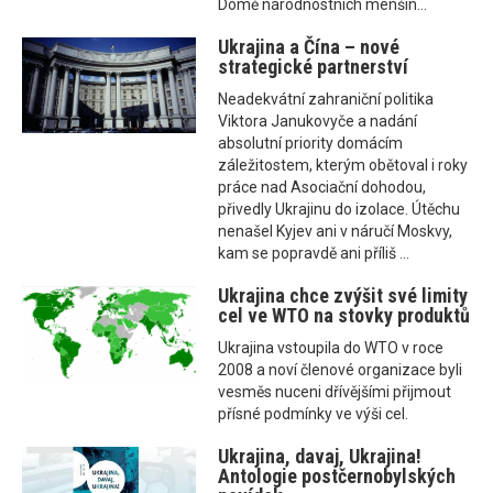
Domě národnostních menšin...
Ukrajina a Čína – nové
strategické partnerství
Neadekvátní zahraniční politika
Viktora Janukovyče a nadání
absolutní priority domácím
záležitostem, kterým obětoval i roky
práce nad Asociační dohodou,
přivedly Ukrajinu do izolace. Útěchu
nenašel Kyjev ani v náručí Moskvy,
kam se popravdě ani příliš ...
Ukrajina chce zvýšit své limity
cel ve WTO na stovky produktů
Ukrajina vstoupila do WTO v roce
2008 a noví členové organizace byli
vesměs nuceni dřívějšími přijmout
přísné podmínky ve výši cel.
Ukrajina, davaj, Ukrajina!
Antologie postčernobylských