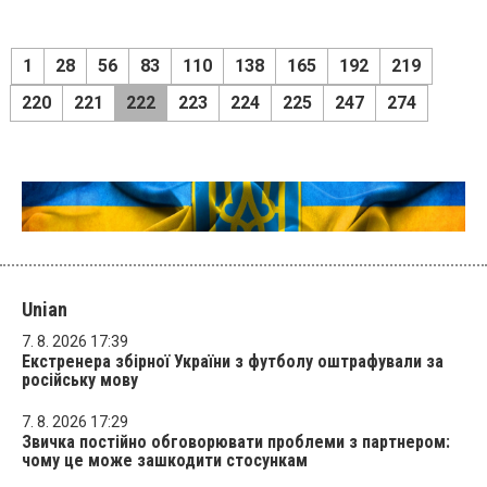
1
28
56
83
110
138
165
192
219
220
221
222
223
224
225
247
274
Unian
7. 8. 2026 17:39
Екстренера збірної України з футболу оштрафували за
російську мову
7. 8. 2026 17:29
Звичка постійно обговорювати проблеми з партнером:
чому це може зашкодити стосункам