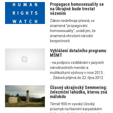
Propagace homosexuality se
na Ukrajině bude trestat
vězením
Zákon nedefinuje přesně, co
znamená "propagování
homosexuality", uvádí jen, že
znamená ohrožení národní
bezpečnosti.
Vyhlášení dotačního programu
MŠMT
- na podporu vzdělávání v jazycích
národnostních menšin a
multikulturní výchovy v roce 2013...
... Žádosti přijímá do 22. října 2012
Úžasný ukrajinský Semmering:
železniční lahůdka, kterou zná
málokdo
Téměř 900 m vysoký Užocký
průsmyk na hlavním karpatském