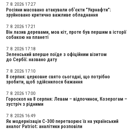
7. 8. 2026 17:27
Росіяни масовано атакували обʼєкти "Укрнафти":
зруйновано критично важливе обладнання
7. 8. 2026 17:21
Він лазив деревами, мов кіт, проте був першим в історії
собакою на планеті
7. 8. 2026 17:18
Зеленський вперше поїде з офіційним візитом
до Сербії: названо дату
7. 8. 2026 17:10
8 серпня: церковне свято сьогодні, що потрібно
зробити, щоб здійснилося бажання
7. 8. 2026 17:00
Гороскоп на 8 серпня: Левам – відпочинок, Козерогам –
зустріч з рідними
7. 8. 2026 16:49
Як модернізація С-300 перетворює їх на український
аналог Patriot: аналітики розповіли