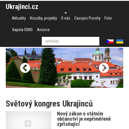
Ukrajinci.cz
Aktuality
Kroužky, projekty
O nás
Časopis Porohy
Foto
Kapela IGNIS
Anonce
Světový kongres Ukrajinců
Nový zákon o státním
občanství je nepřiměřeně
zpřísňující