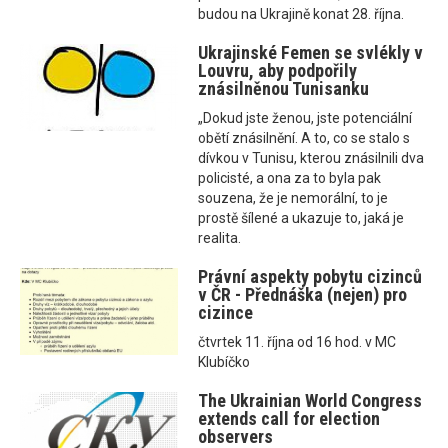
budou na Ukrajině konat 28. října.
Ukrajinské Femen se svlékly v
Louvru, aby podpořily
znásilněnou Tunisanku
„Dokud jste ženou, jste potenciální
obětí znásilnění. A to, co se stalo s
dívkou v Tunisu, kterou znásilnili dva
policisté, a ona za to byla pak
souzena, že je nemorální, to je
prostě šílené a ukazuje to, jaká je
realita.
Právní aspekty pobytu cizinců
v ČR - Přednáška (nejen) pro
cizince
čtvrtek 11. října od 16 hod. v MC
Klubíčko
The Ukrainian World Congress
extends call for election
observers