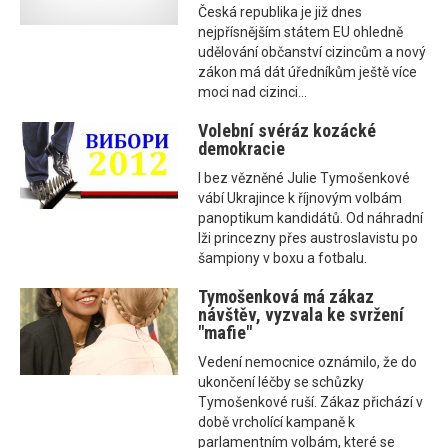
Česká republika je již dnes
nejpřísnějším státem EU ohledně
udělování občanství cizincům a nový
zákon má dát úředníkům ještě více
moci nad cizinci...
Volební svéráz kozácké
demokracie
I bez vězněné Julie Tymošenkové
vábí Ukrajince k říjnovým volbám
panoptikum kandidátů. Od náhradní
lži princezny přes austroslavistu po
šampiony v boxu a fotbalu.
Tymošenková má zákaz
návštěv, vyzvala ke svržení
"mafie"
Vedení nemocnice oznámilo, že do
ukončení léčby se schůzky
Tymošenkové ruší. Zákaz přichází v
době vrcholící kampaně k
parlamentním volbám, které se