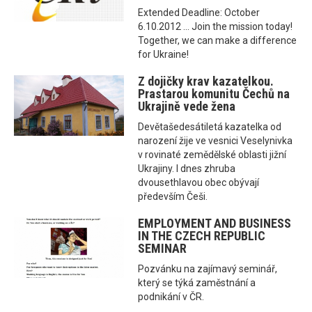
Extended Deadline: October
6.10.2012 ... Join the mission today!
Together, we can make a difference
for Ukraine!
Z dojičky krav kazatelkou.
Prastarou komunitu Čechů na
Ukrajině vede žena
Devětašedesátiletá kazatelka od
narození žije ve vesnici Veselynivka
v rovinaté zemědělské oblasti jižní
Ukrajiny. I dnes zhruba
dvousethlavou obec obývají
především Češi.
EMPLOYMENT AND BUSINESS
IN THE CZECH REPUBLIC
SEMINAR
Pozvánku na zajímavý seminář,
který se týká zaměstnání a
podnikání v ČR.