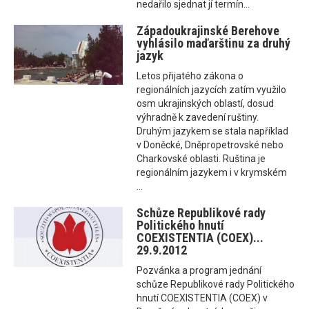
nedařilo sjednat jí termín...
Západoukrajinské Berehove
vyhlásilo maďarštinu za druhý
jazyk
Letos přijatého zákona o
regionálních jazycích zatím využilo
osm ukrajinských oblastí, dosud
výhradně k zavedení ruštiny.
Druhým jazykem se stala například
v Doněcké, Dněpropetrovské nebo
Charkovské oblasti. Ruština je
regionálním jazykem i v krymském
...
Schůze Republikové rady
Politického hnutí
COEXISTENTIA (COEX)...
29.9.2012
Pozvánka a program jednání
schůze Republikové rady Politického
hnutí COEXISTENTIA (COEX) v