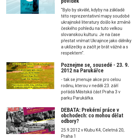
povídek
"Bylo by skvělé, kdyby na základě
této reprezentativní mapy soudobé
ukrajinské literatury došlo ke změně
českého pohledu na tuto velkou
slovanskou kulturu. Je na čase
přestat vnímat Ukrajince jako dělníky
a uklízečky a začít je brát vážně a s
respektem".
Poznejme se, sousedé - 23. 9.
2012 na Parukářce
- tak se jmenuje akce pro celou
rodinu, kterou v neděli 23. září
pořádá Městská část Praha 3 v
parku Parukářka.
DEBATA: Prekérní práce v
obchodech: co mohou dělat
odbory?
25.9.2012 v Klubu K4, Celetná 20,
Praha 1