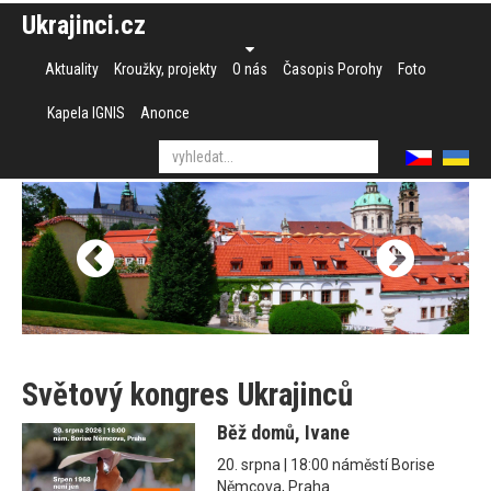
Ukrajinci.cz
Aktuality
Kroužky, projekty
O nás
Časopis Porohy
Foto
Kapela IGNIS
Anonce
Světový kongres Ukrajinců
Běž domů, Ivane
20. srpna | 18:00 náměstí Borise
Němcova, Praha