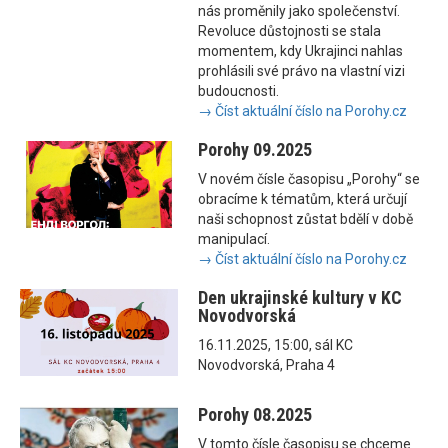
nás proměnily jako společenství.
Revoluce důstojnosti se stala
momentem, kdy Ukrajinci nahlas
prohlásili své právo na vlastní vizi
budoucnosti.
→ Číst aktuální číslo na Porohy.cz
Porohy 09.2025
V novém čísle časopisu „Porohy“ se
obracíme k tématům, která určují
naši schopnost zůstat bdělí v době
manipulací.
→ Číst aktuální číslo na Porohy.cz
Den ukrajinské kultury v KC
Novodvorská
16.11.2025, 15:00, sál KC
Novodvorská, Praha 4
Porohy 08.2025
V tomto čísle časopisu se chceme