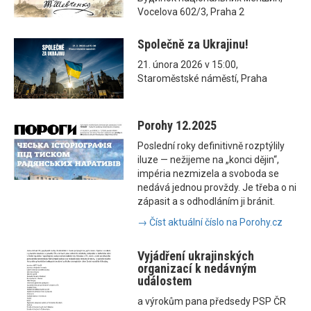
Vocelova 602/3, Praha 2
Společně za Ukrajinu!
21. února 2026 v 15:00,
Staroměstské náměstí, Praha
Porohy 12.2025
Poslední roky definitivně rozptýlily
iluze — nežijeme na „konci dějin“,
impéria nezmizela a svoboda se
nedává jednou provždy. Je třeba o ni
zápasit a s odhodláním ji bránit.
→ Číst aktuální číslo na Porohy.cz
Vyjádření ukrajinských
organizací k nedávným
událostem
a výrokům pana předsedy PSP ČR