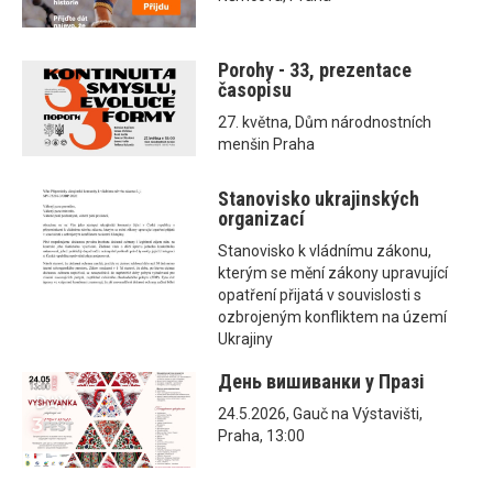
Porohy - 33, prezentace
časopisu
27. května, Dům národnostních
menšin Praha
Stanovisko ukrajinských
organizací
Stanovisko k vládnímu zákonu,
kterým se mění zákony upravující
opatření přijatá v souvislosti s
ozbrojeným konfliktem na území
Ukrajiny
День вишиванки у Празі
24.5.2026, Gauč na Výstavišti,
Praha, 13:00