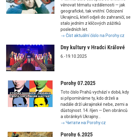
věnovat tématu vzdálenosti — jak
geografické, tak vnitřní. Odcizení
Ukrajinců, kteří odjeli do zahraničí, se
stalo jedním z klíčových zážitků
posledních let.
→ Číst aktuální číslo na Porohy.cz
Dny kultury v Hradci Králové
6.-19.10.2025
Porohy 07.2025
Toto číslo Prahů vychází v době, kdy
si připomínáme ty, kdo drželi a
nadále drží ukrajinské nebe, zemi a
důstojnost. 14. říjen — Den obránců
a obránkyň Ukrajiny...
→ Читати на Porohy.cz
Porohy 6.2025