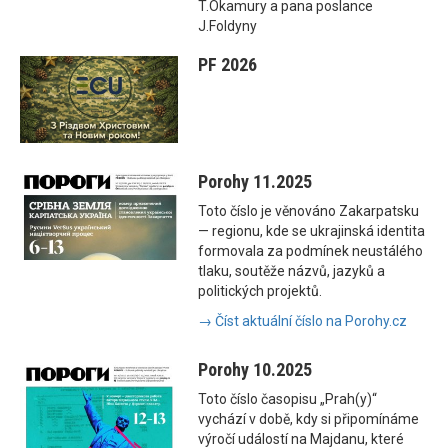
T.Okamury a pana poslance
J.Foldyny
PF 2026
Porohy 11.2025
Toto číslo je věnováno Zakarpatsku
— regionu, kde se ukrajinská identita
formovala za podmínek neustálého
tlaku, soutěže názvů, jazyků a
politických projektů.
→ Číst aktuální číslo na Porohy.cz
Porohy 10.2025
Toto číslo časopisu „Prah(y)“
vychází v době, kdy si připomínáme
výročí událostí na Majdanu, které