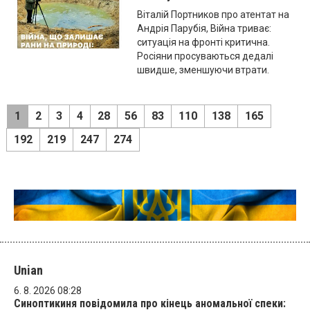
Віталій Портников про атентат на
Андрія Парубія, Війна триває:
ситуація на фронті критична.
Росіяни просуваються дедалі
швидше, зменшуючи втрати.
1
2
3
4
28
56
83
110
138
165
192
219
247
274
Unian
6. 8. 2026 08:28
Синоптикиня повідомила про кінець аномальної спеки: