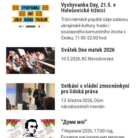
Vyshyvanka Day, 21.5. v
Holešovické tržnici
Tržní náměstí popáté ožije oslavou
ukrajinské kultury, tradic i
současného komunitního života v
Česku, 11.00-22.00 hod.
Svátek Dne matek 2026
10.5.2026, KC Novodvorská
Setkání s vládní zmocněnkyní
pro lidská práva
13. března 2026, Dům
národnostních menšin
"Думи мої"
7 березня 2026, 17:00 год,
Будинок національних меншин,