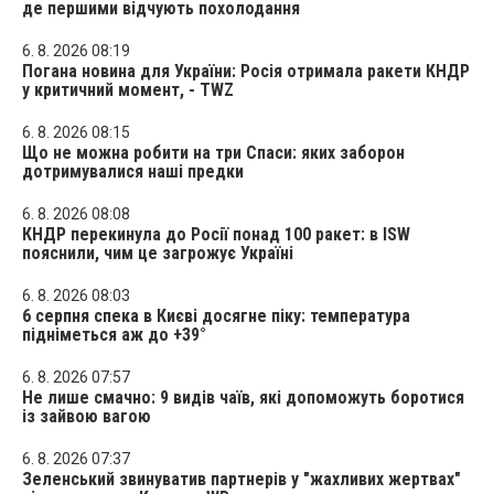
де першими відчують похолодання
6. 8. 2026 08:19
Погана новина для України: Росія отримала ракети КНДР
у критичний момент, - TWZ
6. 8. 2026 08:15
Що не можна робити на три Спаси: яких заборон
дотримувалися наші предки
6. 8. 2026 08:08
КНДР перекинула до Росії понад 100 ракет: в ISW
пояснили, чим це загрожує Україні
6. 8. 2026 08:03
6 серпня спека в Києві досягне піку: температура
підніметься аж до +39°
6. 8. 2026 07:57
Не лише смачно: 9 видів чаїв, які допоможуть боротися
із зайвою вагою
6. 8. 2026 07:37
Зеленський звинуватив партнерів у "жахливих жертвах"