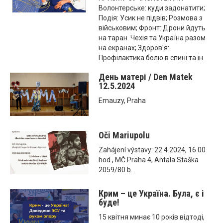
Волонтерське: куди задонатити;
Подія: Усик не підвів; Розмова з
військовим; Фронт: Дрони йдуть
на таран. Чехія та Україна разом
на екранах; Здоров'я:
Профілактика болю в спині та ін.
День матері / Den Matek
12.5.2024
Emauzy, Praha
Oči Mariupolu
Zahájení výstavy: 22.4.2024, 16.00
hod., MČ Praha 4, Antala Staška
2059/80 b.
Крим – це Україна. Була, є і
буде!
15 квітня минає 10 років відтоді,