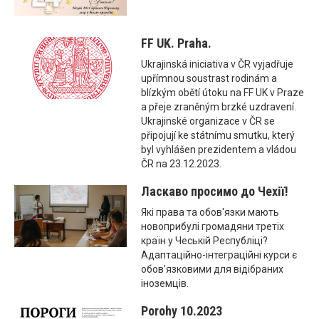
FF UK. Praha.
Ukrajinská iniciativa v ČR vyjadřuje
upřímnou soustrast rodinám a
blízkým obětí útoku na FF UK v Praze
a přeje zraněným brzké uzdravení.
Ukrajinské organizace v ČR se
připojují ke státnímu smutku, který
byl vyhlášen prezidentem a vládou
ČR na 23.12.2023.
Ласкаво просимо до Чехії!
Які права та обов'язки мають
новоприбулі громадяни третіх
країн у Чеській Республіці?
Адаптаційно-інтеграційні курси є
обов'язковими для відібраних
іноземців.
Porohy 10.2023