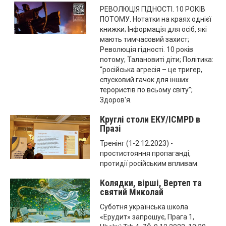
РЕВОЛЮЦІЯ ГІДНОСТІ. 10 РОКІВ
ПОТОМУ. Нотатки на краях однієї
книжки; Інформація для осіб, які
мають тимчасовий захист;
Революція гідності. 10 років
потому; Талановиті діти; Політика:
“російська агресія – це тригер,
спусковий гачок для інших
терористів по всьому світу”;
Здоров'я.
Круглі столи ЕКУ/ICMPD в
Празі
Тренінг (1-2.12.2023) -
простистояння пропаганді,
протидії російським впливам.
Колядки, вірші, Вертеп та
святий Миколай
Суботня українська школа
«Ерудит» запрошує, Прага 1,