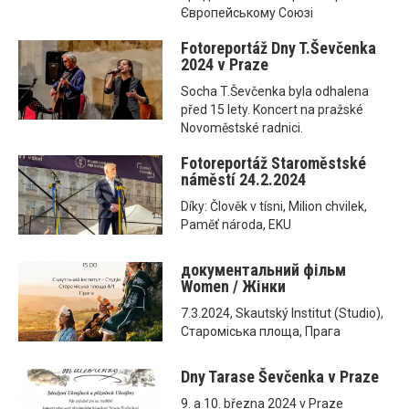
Європейському Союзі
Fotoreportáž Dny T.Ševčenka
2024 v Praze
Socha T.Ševčenka byla odhalena
před 15 lety. Koncert na pražské
Novoměstské radnici.
Fotoreportáž Staroměstské
náměstí 24.2.2024
Díky: Člověk v tísni, Milion chvilek,
Paměť národa, EKU
документальний фільм
Women / Жінки
7.3.2024, Skautský Institut (Studio),
Староміська площа, Прага
Dny Tarase Ševčenka v Praze
9. a 10. března 2024 v Praze