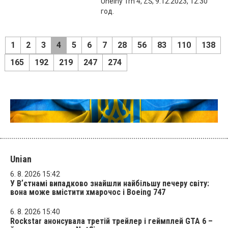
Uhelný Trh 4, ZŠ, 9.12.2023, 12:30
год.
1
2
3
4
5
6
7
28
56
83
110
138
165
192
219
247
274
Unian
6. 8. 2026 15:42
У Вʼєтнамі випадково знайшли найбільшу печеру світу:
вона може вмістити хмарочос і Boeing 747
6. 8. 2026 15:40
Rockstar анонсувала третій трейлер і геймплей GTA 6 –