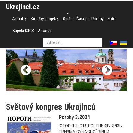
Ukrajinci.cz
Aktuality
Kroužky, projekty
O nás
Časopis Porohy
Foto
Kapela IGNIS
Anonce
Světový kongres Ukrajinců
Porohy 3.2024
ІСТОРІЯ ШІСТДЕСЯТНИКІВ КРІЗЬ
ПРИЗМУ СУЧАСНОЇ ВІЙНИ