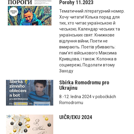
Porohy 11.2023
Тематичний літературний номер.
Хочу читати! Кілька порад для
тих, хто читає українською й
чеською; Календар чеських та
українських свят. Книжкове
відлуння війни; Поети не
вмирають. Поетів убивають:
памʼяті військового Максима
Кривцова, і також: Колонка в
соцмережі; Подолати втому
Заходу
Sbírka Romodromu pro
Ukrajinu
8.-12. ledna 2024 v pobočkách
Romodromu
UIČR/EKU 2024