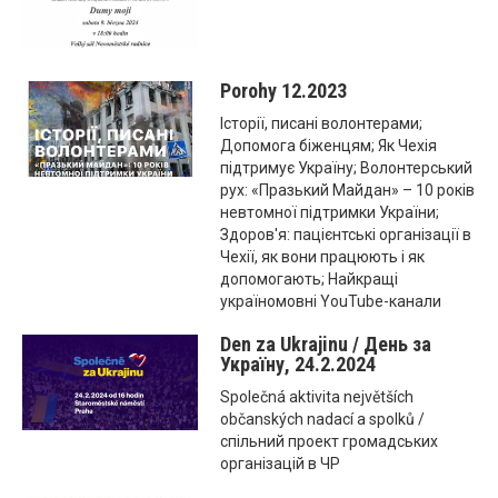
Porohy 12.2023
Історії, писані волонтерами;
Допомога біженцям; Як Чехія
підтримує Україну; Волонтерський
рух: «Празький Майдан» – 10 років
невтомної підтримки України;
Здоров'я: пацієнтські організації в
Чехії, як вони працюють і як
допомогають; Найкращі
україномовні YouTube-канали
Den za Ukrajinu / День за
Україну, 24.2.2024
Společná aktivita největších
občanských nadací a spolků /
спільний проект громадських
організацій в ЧР