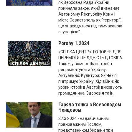
як Верховна Рада України
прийняла закон, який визначає
Автономну Республіку Крим і
місто Севастополь як “території,
що знаходяться під тимчасовою
окупацією”.
Porohy 1.2024
«СПІЛКА ЦЕНТР»: ГОЛОВНЕ ДЛЯ
ПЕРЕМОГИ ЦЕ ЄДНІСТЬ І ДОВІРА.
Також у номері: Як не треба
репрезентувати Україну;
Актуально; Культура; Як Чехія
підтримує Україну; Хід війни; Як
уроки історії в Австрії виховують
громадянина; Здоров'я та ін.
Гаряча точка з Всеволодом
Ченцовом
27.3.2024 - надзвичайним і
повноважним Послом,
представником України при