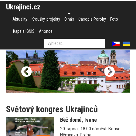
Ukrajinci.cz
Aktuality
Kroužky, projekty
O nás
Časopis Porohy
Foto
Kapela IGNIS
Anonce
Světový kongres Ukrajinců
Běž domů, Ivane
20. srpna | 18:00 náměstí Borise
Němcova, Praha