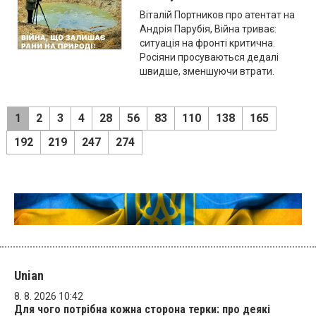
Віталій Портников про атентат на
Андрія Парубія, Війна триває:
ситуація на фронті критична.
Росіяни просуваються дедалі
швидше, зменшуючи втрати.
1
2
3
4
28
56
83
110
138
165
192
219
247
274
Unian
8. 8. 2026 10:42
Для чого потрібна кожна сторона терки: про деякі