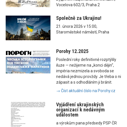
Vocelova 602/3, Praha 2
Společně za Ukrajinu!
21. února 2026 v 15:00,
Staroměstské náměstí, Praha
Porohy 12.2025
Poslední roky definitivně rozptýlily
iluze — nežijeme na „konci dějin“,
impéria nezmizela a svoboda se
nedává jednou provždy. Je třeba o ni
zápasit a s odhodláním ji bránit.
→ Číst aktuální číslo na Porohy.cz
Vyjádření ukrajinských
organizací k nedávným
událostem
a výrokům pana předsedy PSP ČR