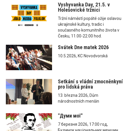
Vyshyvanka Day, 21.5. v
Holešovické tržnici
Tržní náměstí popáté ožije oslavou
ukrajinské kultury, tradic i
současného komunitního života v
Česku, 11.00-22.00 hod.
Svátek Dne matek 2026
10.5.2026, KC Novodvorská
Setkání s vládní zmocněnkyní
pro lidská práva
13. března 2026, Dům
národnostních menšin
"Думи мої"
7 березня 2026, 17:00 год,
Будинок національних меншин,