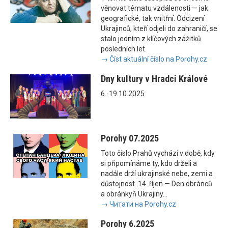
věnovat tématu vzdálenosti — jak
geografické, tak vnitřní. Odcizení
Ukrajinců, kteří odjeli do zahraničí, se
stalo jedním z klíčových zážitků
posledních let.
→ Číst aktuální číslo na Porohy.cz
Dny kultury v Hradci Králové
6.-19.10.2025
Porohy 07.2025
Toto číslo Prahů vychází v době, kdy
si připomínáme ty, kdo drželi a
nadále drží ukrajinské nebe, zemi a
důstojnost. 14. říjen — Den obránců
a obránkyň Ukrajiny...
→ Читати на Porohy.cz
Porohy 6.2025