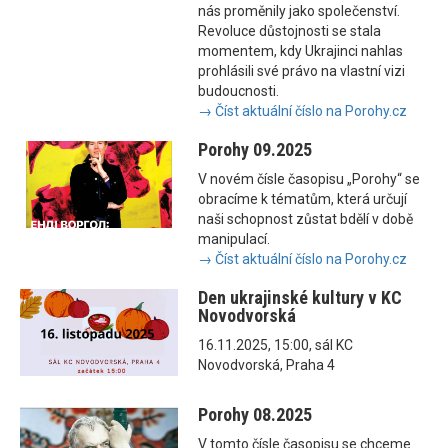
nás proměnily jako společenství.
Revoluce důstojnosti se stala
momentem, kdy Ukrajinci nahlas
prohlásili své právo na vlastní vizi
budoucnosti.
→ Číst aktuální číslo na Porohy.cz
Porohy 09.2025
V novém čísle časopisu „Porohy“ se
obracíme k tématům, která určují
naši schopnost zůstat bdělí v době
manipulací.
→ Číst aktuální číslo na Porohy.cz
Den ukrajinské kultury v KC
Novodvorská
16.11.2025, 15:00, sál KC
Novodvorská, Praha 4
Porohy 08.2025
V tomto čísle časopisu se chceme