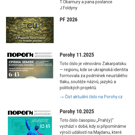
T.Okamury a pana poslance
J.Foldyny
PF 2026
Porohy 11.2025
Toto číslo je věnováno Zakarpatsku
— regionu, kde se ukrajinská identita
formovala za podmínek neustálého
tlaku, soutěže názvů, jazyků a
politických projektů.
→ Číst aktuální číslo na Porohy.cz
Porohy 10.2025
Toto číslo časopisu „Prah(y)“
vychází v době, kdy si připomínáme
výročí událostí na Majdanu, které