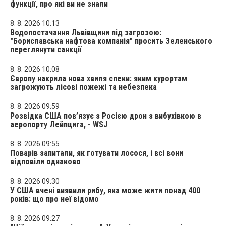
функції, про які ви не знали
8. 8. 2026 10:13
Водопостачання Львівщини під загрозою:
"Бориславська нафтова компанія" просить Зеленського
переглянути санкції
8. 8. 2026 10:08
Європу накрила нова хвиля спеки: яким курортам
загрожують лісові пожежі та небезпека
8. 8. 2026 09:59
Розвідка США пов’язує з Росією дрон з вибухівкою в
аеропорту Лейпцига, - WSJ
8. 8. 2026 09:55
Поварів запитали, як готувати лосося, і всі вони
відповіли однаково
8. 8. 2026 09:30
У США вчені виявили рибу, яка може жити понад 400
років: що про неї відомо
8. 8. 2026 09:27