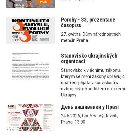
Porohy - 33, prezentace
časopisu
27. května, Dům národnostních
menšin Praha
Stanovisko ukrajinských
organizací
Stanovisko k vládnímu zákonu,
kterým se mění zákony upravující
opatření přijatá v souvislosti s
ozbrojeným konfliktem na území
Ukrajiny
День вишиванки у Празі
24.5.2026, Gauč na Výstavišti,
Praha, 13:00