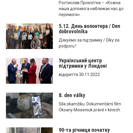
Ростислав Прокоп’юк – «Кожна
наша допомога наближає нас до
перемоги».
5.12. День волонтера / Den
dobrovolníka
Дякуємо за підтримку / Díky za
podporu !
Український центр
підтримки у Лондоні
відкриття 30.11.2022
8. den války
Síla okamžiku. Dokumentární film
Oksany Moiseniuk právě v kinech.
90-та річниця початку