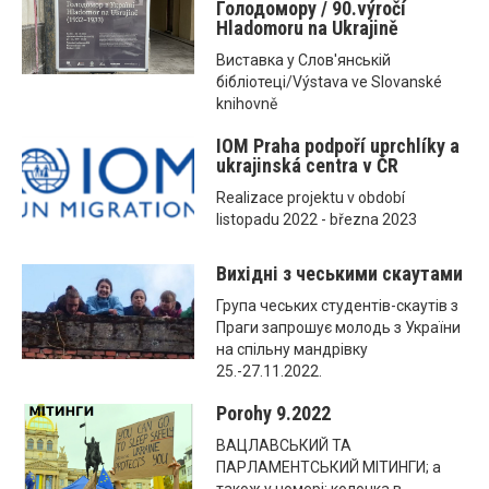
Голодомору / 90.výročí
Hladomoru na Ukrajině
Виставка у Слов'янській
бібліотеці/Výstava ve Slovanské
knihovně
IOM Praha podpoří uprchlíky a
ukrajinská centra v ČR
Realizace projektu v období
listopadu 2022 - března 2023
Вихідні з чеськими скаутами
Група чеських студентів-скаутів з
Праги запрошує молодь з України
на спільну мандрівку
25.-27.11.2022.
Porohy 9.2022
ВАЦЛАВСЬКИЙ ТА
ПАРЛАМЕНТСЬКИЙ МІТИНГИ; а
також у номері: колонка в