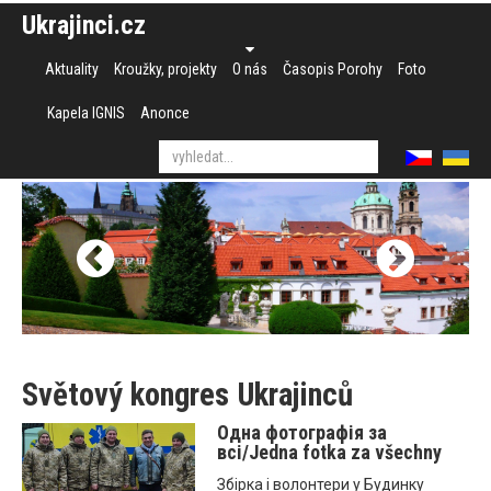
Ukrajinci.cz
Aktuality
Kroužky, projekty
O nás
Časopis Porohy
Foto
Kapela IGNIS
Anonce
Světový kongres Ukrajinců
Одна фотографія за
всі/Jedna fotka za všechny
Збірка і волонтери у Будинку