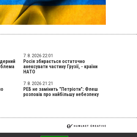
7. 8. 2026 22:01
ядерний
Росія збирається остаточно
роблема
анексувати частину Грузії, - країни
НАТО
7. 8. 2026 21:21
но
РЕБ не замінить "Петріоти": Флеш
розповів про найбільшу небезпеку