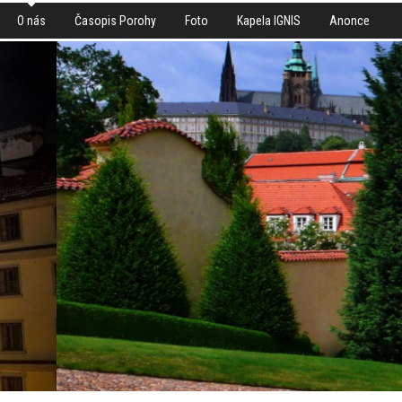
O nás
Časopis Porohy
Foto
Kapela IGNIS
Anonce