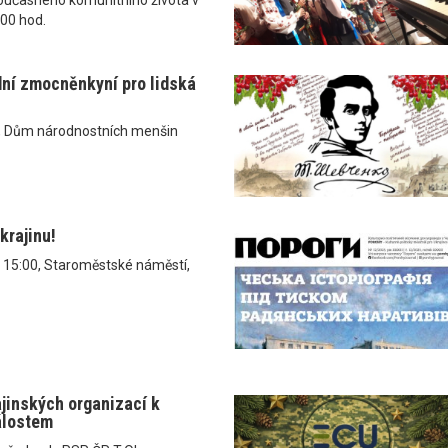
.00 hod.
dní zmocněnkyní pro lidská
, Dům národnostních menšin
krajinu!
v 15:00, Staroměstské náměstí,
ajinských organizací k
álostem