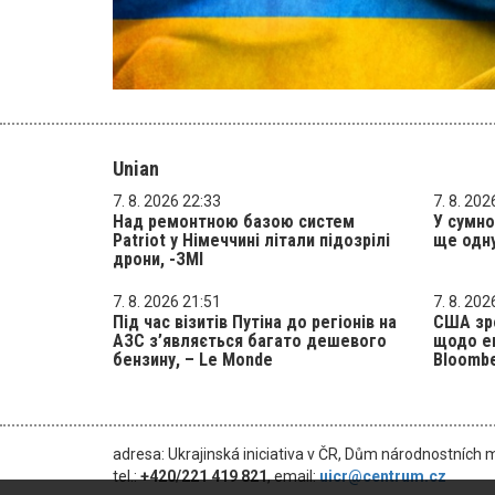
Unian
7. 8. 2026 22:33
7. 8. 202
Над ремонтною базою систем
У сумно
Patriot у Німеччині літали підозрілі
ще одн
дрони, -ЗМІ
7. 8. 2026 21:51
7. 8. 202
Під час візитів Путіна до регіонів на
США зр
АЗС з’являється багато дешевого
щодо ек
бензину, – Le Monde
Bloombe
adresa: Ukrajinská iniciativa v ČR, Dům národnostních 
tel.:
+420/221 419 821
, email:
uicr@centrum.cz