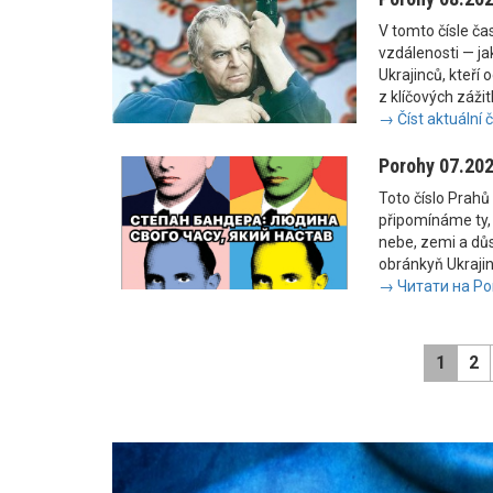
V tomto čísle č
vzdálenosti — jak
Ukrajinců, kteří 
z klíčových zážit
→ Číst aktuální 
Porohy 07.20
Toto číslo Prahů 
připomínáme ty, 
nebe, zemi a důs
obránkyň Ukrajiny
→ Читати на Po
1
2