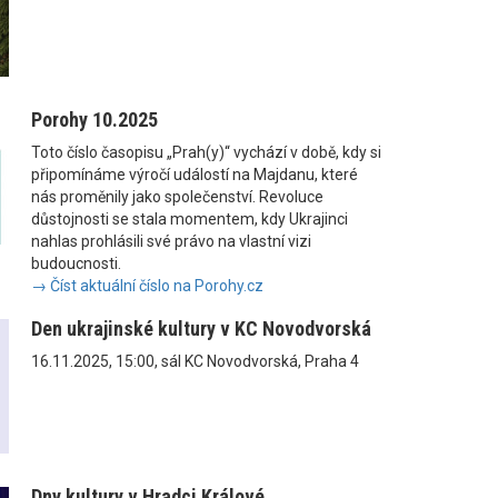
Porohy 10.2025
Toto číslo časopisu „Prah(y)“ vychází v době, kdy si
připomínáme výročí událostí na Majdanu, které
nás proměnily jako společenství. Revoluce
důstojnosti se stala momentem, kdy Ukrajinci
nahlas prohlásili své právo na vlastní vizi
budoucnosti.
→ Číst aktuální číslo na Porohy.cz
Den ukrajinské kultury v KC Novodvorská
16.11.2025, 15:00, sál KC Novodvorská, Praha 4
Dny kultury v Hradci Králové