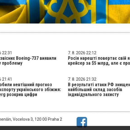
6 22:31
7. 8. 2026 22:12
звісних Boeing-737 виявили
Росія нарешті повертає свій 
у проблему
крейсер за $5 млрд, але є п
6 21:41
7. 8. 2026 21:32
обили невтішний прогноз
В результаті атаки РФ знище
спорту українського збіжжя:
найбільший склад засобів
rg розкрив цифри
індивідуального захисту
menšin, Vocelova 3, 120 00 Praha 2