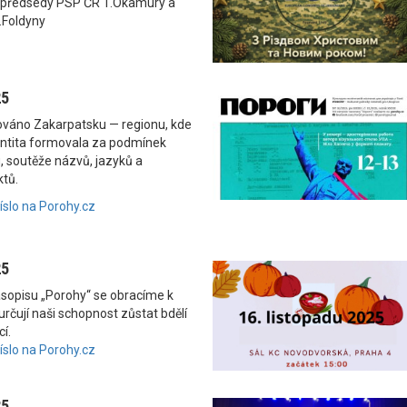
 předsedy PSP ČR T.Okamury a
.Foldyny
25
nováno Zakarpatsku — regionu, kde
dentita formovala za podmínek
, soutěže názvů, jazyků a
ktů.
číslo na Porohy.cz
25
asopisu „Porohy“ se obracíme k
rčují naši schopnost zůstat bdělí
í.
číslo na Porohy.cz
25