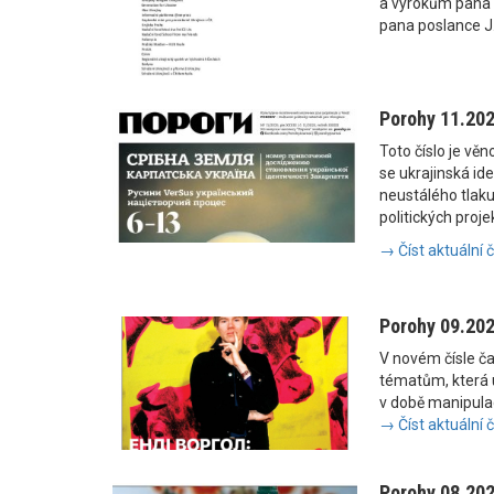
a výrokům pana
pana poslance J
Porohy 11.20
Toto číslo je vě
se ukrajinská i
neustálého tlaku
politických proje
→ Číst aktuální 
Porohy 09.20
V novém čísle č
tématům, která u
v době manipulac
→ Číst aktuální 
Porohy 08.20