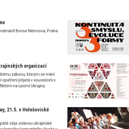
ane
0 náměstí Borise Němcova, Praha
rajinských organizací
ádnímu zákonu, kterým se mění
 opatření přijatá v souvislosti s
liktem na území Ukrajiny
y, 21.5. v Holešovické
páté ožije oslavou ukrajinské
i současného komunitního života v