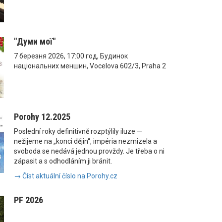
"Думи мої"
7 березня 2026, 17:00 год, Будинок
національних меншин, Vocelova 602/3, Praha 2
Porohy 12.2025
Poslední roky definitivně rozptýlily iluze —
nežijeme na „konci dějin“, impéria nezmizela a
svoboda se nedává jednou provždy. Je třeba o ni
zápasit a s odhodláním ji bránit.
→ Číst aktuální číslo na Porohy.cz
PF 2026