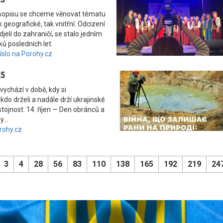
asopisu se chceme věnovat tématu
 geografické, tak vnitřní. Odcizení
odjeli do zahraničí, se stalo jedním
ků posledních let.
číslo na Porohy.cz
25
vychází v době, kdy si
kdo drželi a nadále drží ukrajinské
tojnost. 14. říjen — Den obránců a
...
rohy.cz
3
4
28
56
83
110
138
165
192
219
24