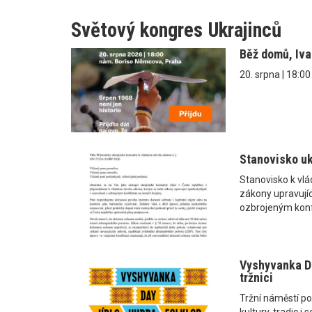
Světový kongres Ukrajinců
Běž domů, Iv
20. srpna | 18:0
Stanovisko uk
Stanovisko k vl
zákony upravující
ozbrojeným konf
Vyshyvanka Da
tržnici
Tržní náměstí po
kultury, tradic 