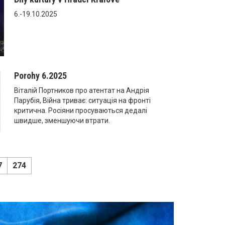
6.-19.10.2025
Porohy 6.2025
Віталій Портников про атентат на Андрія
Парубія, Війна триває: ситуація на фронті
критична. Росіяни просуваються дедалі
швидше, зменшуючи втрати.
7
274