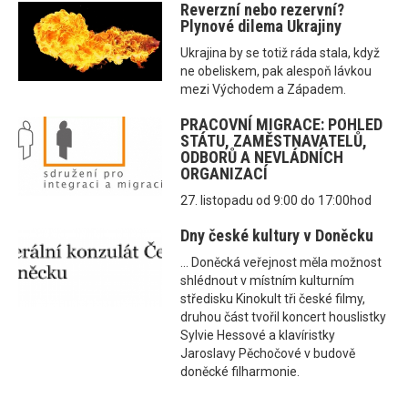
Reverzní nebo rezervní?
Plynové dilema Ukrajiny
Ukrajina by se totiž ráda stala, když
ne obeliskem, pak alespoň lávkou
mezi Východem a Západem.
PRACOVNÍ MIGRACE: POHLED
STÁTU, ZAMĚSTNAVATELŮ,
ODBORŮ A NEVLÁDNÍCH
ORGANIZACÍ
27. listopadu od 9:00 do 17:00hod
Dny české kultury v Doněcku
... Doněcká veřejnost měla možnost
shlédnout v místním kulturním
středisku Kinokult tři české filmy,
druhou část tvořil koncert houslistky
Sylvie Hessové a klavíristky
Jaroslavy Pěchočové v budově
doněcké filharmonie.