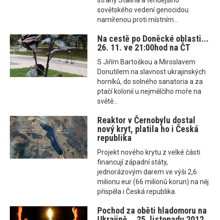
strany Stalina a tehdejšího
sovětského vedení genocidou
namířenou proti místním...
Na cestě po Doněcké oblasti...
26. 11. ve 21:00hod na ČT
S Jiřím Bartoškou a Miroslavem
Donutilem na slavnost ukrajinských
horníků, do solného sanatoria a za
ptačí kolonií u nejmělčího moře na
světě...
Reaktor v Černobylu dostal
nový kryt, platila ho i Česká
republika
Projekt nového krytu z velké části
financují západní státy,
jednorázovým darem ve výši 2,6
milionu eur (66 milionů korun) na něj
přispěla i Česká republika.
Pochod za oběti hladomoru na
Ukrajině... 25. listopadu 2012