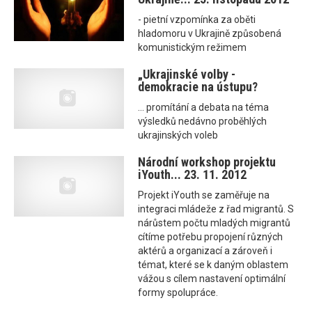
- pietní vzpomínka za oběti
hladomoru v Ukrajině způsobená
komunistickým režimem
„Ukrajinské volby -
demokracie na ústupu?
... promítání a debata na téma
výsledků nedávno proběhlých
ukrajinských voleb
Národní workshop projektu
iYouth... 23. 11. 2012
Projekt iYouth se zaměřuje na
integraci mládeže z řad migrantů. S
nárůstem počtu mladých migrantů
cítíme potřebu propojení různých
aktérů a organizací a zároveň i
témat, které se k daným oblastem
vážou s cílem nastavení optimální
formy spolupráce.