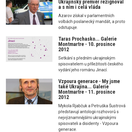
Ukrajinský premiér rezignoval
a s ním i celá vláda
Azarov získal v parlamentních
volbách poslanecký mandát, a proto
odstupuje.
Taras Prochasko... Galerie
Montmartre - 10. prosince
2012
Setkání s předním ukrajinským
spisovatelem u příležitosti českého
vydání jeho románu Jinací.
Vzpoura generace - My jsme
také Ukrajina... Galerie
Montmartre - 11. prosince
2012
Mykola Rjabčuk a Petruška Šustrová
představují antologii rozhovorů s
nejvýznamnějšími ukrajinskými
spisovateli a disidenty - Vzpoura
generace.