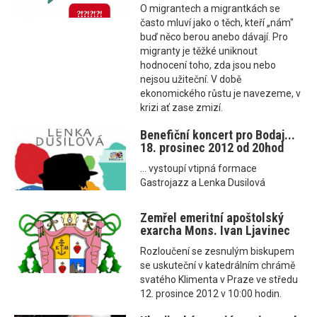
O migrantech a migrantkách se
často mluví jako o těch, kteří „nám"
buď něco berou anebo dávají. Pro
migranty je těžké uniknout
hodnocení toho, zda jsou nebo
nejsou užiteční. V době
ekonomického růstu je navezeme, v
krizi ať zase zmizí.
Benefiční koncert pro Bodaj...
18. prosinec 2012 od 20hod
... vystoupí vtipná formace
Gastrojazz a Lenka Dusilová
Zemřel emeritní apoštolský
exarcha Mons. Ivan Ljavinec
Rozloučení se zesnulým biskupem
se uskuteční v katedrálním chrámě
svatého Klimenta v Praze ve středu
12. prosince 2012 v 10:00 hodin.