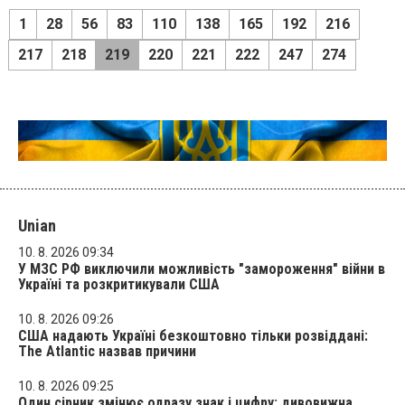
1
28
56
83
110
138
165
192
216
217
218
219
220
221
222
247
274
Unian
10. 8. 2026 09:34
У МЗС РФ виключили можливість "замороження" війни в
Україні та розкритикували США
10. 8. 2026 09:26
США надають Україні безкоштовно тільки розвіддані:
The Atlantic назвав причини
10. 8. 2026 09:25
Один сірник змінює одразу знак і цифру: дивовижна