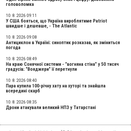
головоломка
10. 8. 2026 09:11
У США бояться, що Україна вироблятиме Patriot
швидше і дешевше, - The Atlantic
10. 8. 2026 09:08
Антициклон в Україні: синоптик розказав, як зміниться
погода
10. 8. 2026 08:49
На краю Сонячної системи - "вогняна стіна" у 50 тисяч
градусів: "Вояджери" її перетнули
10. 8. 2026 08:40
Пара купила 100-річну хату на хуторі та знайшла
всередині скарб
10. 8. 2026 08:35
Дрони атакували великий НПЗ у Татарстані