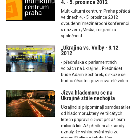
4. - 5. prosince 2012
Multikulturní centrum Praha pořádá
ve dnech 4. - 5. prosince 2012
dvoudenní mezinárodní konferenci
s názvem „Média, migranti a
společnost
„Ukrajina vs. Volby - 3.12.
2012
- přednáška o parlamentních
volbách na Ukrajině... Přednášet
bude Adam Sochůrek, diskuze se
budou účastnit pozorovatelé voleb.
Jizva hladomoru se na
Ukrajině stále nezhojila
Ukrajinci si připomínají osmdesát let
od hladomoru,který ve třicátých
letech připravil o život pět až osm
milionů lidí. Až předloni ale soudy
uznaly, že vyhladovění bylo ze