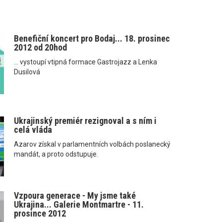
Benefiční koncert pro Bodaj... 18. prosinec
2012 od 20hod
... vystoupí vtipná formace Gastrojazz a Lenka
Dusilová
Ukrajinský premiér rezignoval a s ním i
celá vláda
Azarov získal v parlamentních volbách poslanecký
mandát, a proto odstupuje.
Vzpoura generace - My jsme také
Ukrajina... Galerie Montmartre - 11.
prosince 2012