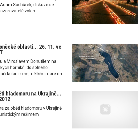
 Adam Sochůrek, diskuze se
ozorovatelé voleb.
něcké oblasti... 26. 11. ve
ČT
ou a Miroslavem Donutilem na
ských horníků, do solného
tačí kolonií u nejmělčího moře na
ti hladomoru na Ukrajině...
 2012
ka za oběti hladomoru v Ukrajině
nistickým režimem