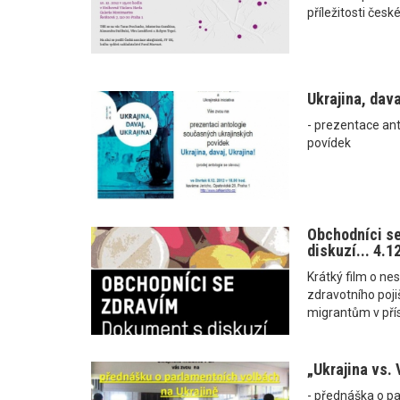
příležitosti čes
Ukrajina, davaj
- prezentace an
povídek
Obchodníci se
diskuzí... 4.
Krátký film o n
zdravotního pojiš
migrantům v přís
„Ukrajina vs. 
- přednáška o pa