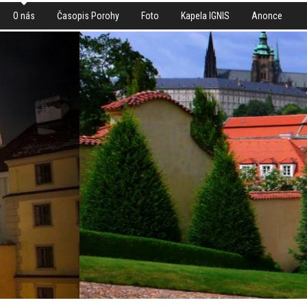
O nás
Časopis Porohy
Foto
Kapela IGNIS
Anonce