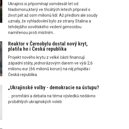
Ukrajinci si připomínají osmdesát let od
hladomoru,který ve třicátých letech připravil o
život pět až osm milionů lidí. Až předloni ale soudy
uznaly, že vyhladovění bylo ze strany Stalina a
tehdejšího sovětského vedení genocidou
namířenou proti místním...
Reaktor v Černobylu dostal nový kryt,
platila ho i Česká republika
Projekt nového krytu z velké části financují
západní státy, jednorázovým darem ve výši 2,6
milionu eur (66 milionů korun) na něj přispěla i
Česká republika.
„Ukrajinské volby - demokracie na ústupu?
... promítání a debata na téma výsledků nedávno
proběhlých ukrajinských voleb