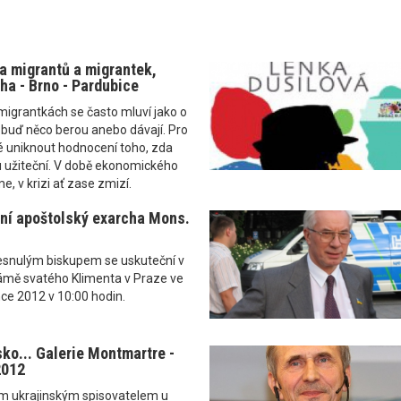
a migrantů a migrantek,
ha - Brno - Pardubice
igrantkách se často mluví jako o
" buď něco berou anebo dávají. Pro
é uniknout hodnocení toho, zda
u užiteční. V době ekonomického
, v krizi ať zase zmizí.
ní apoštolský exarcha Mons.
esnulým biskupem se uskuteční v
ámě svatého Klimenta v Praze ve
nce 2012 v 10:00 hodin.
ko... Galerie Montmartre -
2012
ím ukrajinským spisovatelem u