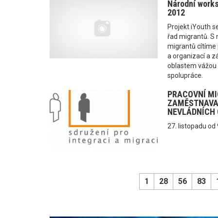
Národní worksh
2012
Projekt iYouth s
řad migrantů. S
migrantů cítíme 
a organizací a z
oblastem vážou 
spolupráce.
PRACOVNÍ MI
ZAMĚSTNAVA
NEVLÁDNÍCH 
27. listopadu od
1
28
56
83