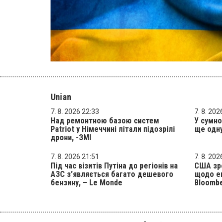
Unian
7. 8. 2026 22:33
7. 8. 202
Над ремонтною базою систем
У сумно
Patriot у Німеччині літали підозрілі
ще одн
дрони, -ЗМІ
7. 8. 2026 21:51
7. 8. 202
Під час візитів Путіна до регіонів на
США зр
АЗС з’являється багато дешевого
щодо ек
бензину, – Le Monde
Bloombe