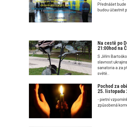
Přednášet bude
budou účastnit p
Na cestě po Do
21:00hod na 
S Jiřím Bartošk
slavnost ukrajin
sanatoria a za p
světě...
Pochod za obě
25. listopadu
- pietní vzpomín
způsobená komu