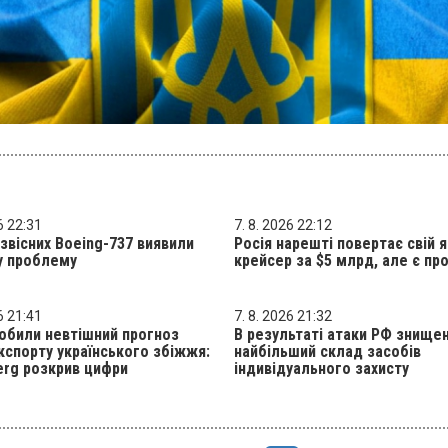
6 22:31
7. 8. 2026 22:12
звісних Boeing-737 виявили
Росія нарешті повертає свій 
у проблему
крейсер за $5 млрд, але є п
6 21:41
7. 8. 2026 21:32
обили невтішний прогноз
В результаті атаки РФ знище
спорту українського збіжжя:
найбільший склад засобів
rg розкрив цифри
індивідуального захисту