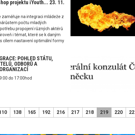
op projektu iYouth... 23. 11.
e zaměřuje na integraci mládeže z
 nárůstem počtu mladých
potřebu propojení různých aktérů
ároveň i témat, které se k daným
s cílem nastavení optimální formy
GRACE: POHLED STÁTU,
TELŮ, ODBORŮ A
ORGANIZACÍ
 9:00 do 17:00hod
110
138
165
192
216
217
218
219
220
22