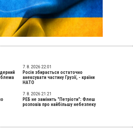
7. 8. 2026 22:01
ядерний
Росія збирається остаточно
роблема
анексувати частину Грузії, - країни
НАТО
7. 8. 2026 21:21
но
РЕБ не замінить "Петріоти": Флеш
розповів про найбільшу небезпеку