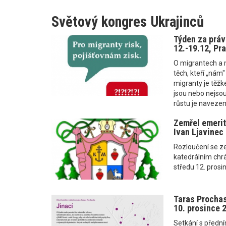
Světový kongres Ukrajinců
Týden za práv
12.-19.12, Pra
O migrantech a m
těch, kteří „nám
migranty je těžk
jsou nebo nejso
růstu je navezeme
Zemřel emerit
Ivan Ljavinec
Rozloučení se z
katedrálním chr
středu 12. prosi
Taras Prochas
10. prosince 
Setkání s předn