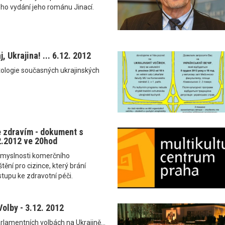
kého vydání jeho románu Jinací.
, Ukrajina! ... 6.12. 2012
tologie současných ukrajinských
 zdravím - dokument s
12.2012 ve 20hod
esmyslnosti komerčního
tění pro cizince, který brání
tupu ke zdravotní péči.
Volby - 3.12. 2012
rlamentních volbách na Ukrajině...