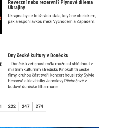
Reverzní nebo rezervní? Plynové dilema
Ukrajiny
Ukrajina by se totiž ráda stala, když ne obeliskem,
pak alespoň lávkou mezi Východem a Západem.
Dny české kultury v Doněcku
... Doněcká veřejnost měla možnost shlédnout v
místním kulturním středisku Kinokult tři české
filmy, druhou část tvořil koncert houslistky Sylvie
Hessové a klavíristky Jaroslavy Pěchočové v
budově doněcké filharmonie.
1
222
247
274