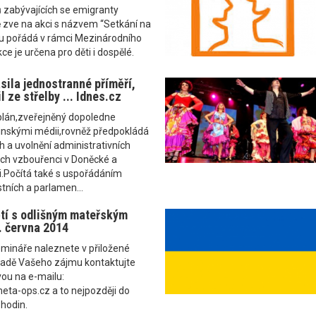
 zabývajících se emigranty
 zve na akci s názvem “Setkání na
ou pořádá v rámci Mezinárodního
ce je určena pro děti i dospělé.
sila jednostranné příměří,
l ze střelby ... Idnes.cz
plán,zveřejněný dopoledne
jinskými médii,rovněž předpokládá
h a uvolnění administrativních
h vzbouřenci v Doněcké a
i.Počítá také s uspořádáním
tních a parlamen...
tí s odlišným mateřským
. června 2014
emináře naleznete v přiložené
padě Vašeho zájmu kontaktujte
ou na e-mailu:
a-ops.cz a to nejpozději do
 hodin.