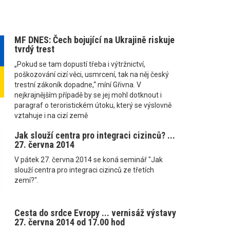
MF DNES: Čech bojující na Ukrajině riskuje
tvrdý trest
„Pokud se tam dopustí třeba i výtržnictví,
poškozování cizí věci, usmrcení, tak na něj český
trestní zákoník dopadne,“ míní Gřivna. V
nejkrajnějším případě by se jej mohl dotknout i
paragraf o teroristickém útoku, který se výslovně
vztahuje i na cizí země
Jak slouží centra pro integraci cizinců? ...
27. června 2014
V pátek 27. června 2014 se koná seminář "Jak
slouží centra pro integraci cizinců ze třetích
zemí?".
Cesta do srdce Evropy ... vernisáž výstavy
27. června 2014 od 17.00 hod