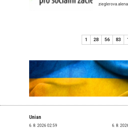
zieglerova.alen
1
28
56
83
Unian
6. 8. 2026 02:59
6. 8. 202