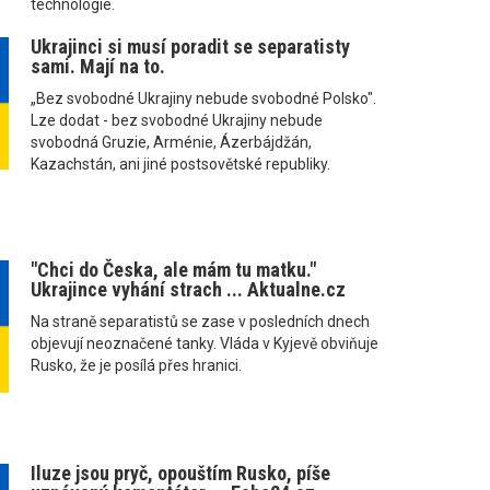
technologie.
Ukrajinci si musí poradit se separatisty
sami. Mají na to.
„Bez svobodné Ukrajiny nebude svobodné Polsko".
Lze dodat - bez svobodné Ukrajiny nebude
svobodná Gruzie, Arménie, Ázerbájdžán,
Kazachstán, ani jiné postsovětské republiky.
"Chci do Česka, ale mám tu matku."
Ukrajince vyhání strach ... Aktualne.cz
Na straně separatistů se zase v posledních dnech
objevují neoznačené tanky. Vláda v Kyjevě obviňuje
Rusko, že je posílá přes hranici.
Iluze jsou pryč, opouštím Rusko, píše