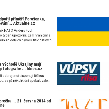
dpořil příměří Porošenka,
ování... Aktualne.cz
ník NATO Anders Fogh
týden upozornil, že k hranicím s
unulo dalších několik tisíc ruských
a východě Ukrajiny mají
í fotografie ... Idnes.cz
tí ozbrojenci disponují těžkou
, se již několik dní spekulovalo...
rečku ... 21. června 2014 od
rně