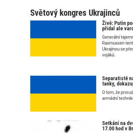
Světový kongres Ukrajinců
Živě: Putin po
přidal ale var
Generální tajem
Rasmussen tento 
Ukrajinou se přes
vojáků.
Separatisté n
tanky, dokazuj
O tom, že proruš
armádní technikou
Setkání na dvo
17.00 hod v B