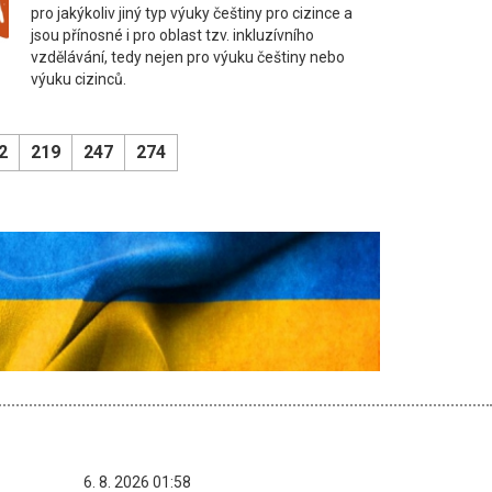
pro jakýkoliv jiný typ výuky češtiny pro cizince a
jsou přínosné i pro oblast tzv. inkluzívního
vzdělávání, tedy nejen pro výuku češtiny nebo
výuku cizinců.
2
219
247
274
6. 8. 2026 01:58