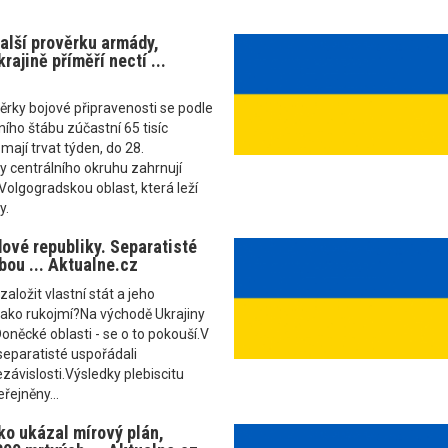
další prověrku armády,
rajině příměří nectí ...
rky bojové připravenosti se podle
ího štábu zúčastní 65 tisíc
mají trvat týden, do 28.
y centrálního okruhu zahrnují
 Volgogradskou oblast, která leží
y.
dové republiky. Separatisté
bou ... Aktualne.cz
aložit vlastní stát a jeho
jako rukojmí?Na východě Ukrajiny
oněcké oblasti - se o to pokouší.V
separatisté uspořádali
ávislosti.Výsledky plebiscitu
řejněny...
ko ukázal mírový plán,