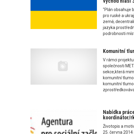
východ hlásí 
"Plán obsahuje b
pro ruské a ukra
země, decentral
jazyka prostředn
podrobnosti míst
Komunitní tlu
V rámci projekt
společnosti ME
sekce,která mim
komunitní tlumoč
komunitní tlumo
zprostředkovávaj
Nabídka práce
koordinátor/r
Životopis a moti
25. června 2014