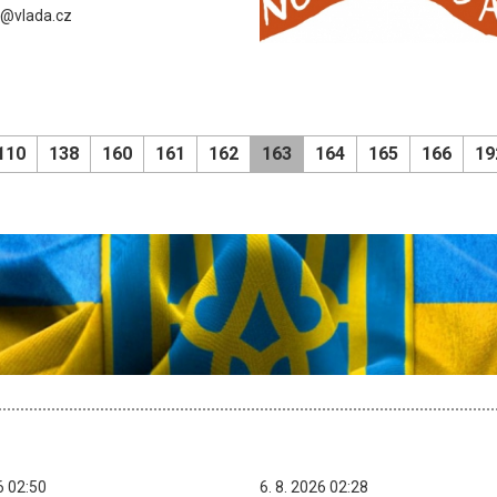
a@vlada.cz
110
138
160
161
162
163
164
165
166
19
6 02:50
6. 8. 2026 02:28