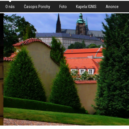
O nás
Časopis Porohy
Foto
Kapela IGNIS
Anonce