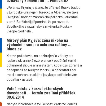
uznávaný komentátor ... Echo24.cz
„Po anexi Krymu je jasné, že dřív než Rusko budou
v Evropské unii nejen Turecko a Albánie, ale také
Ukrajina,“ hodnotí zahraničně politickou orientaci
země. Beršidskij připomíná, že po rozpadu
Sovětského svazu nebyla myšlenka Ruska v
Evropě ojedinělá...
Mírový plán Kyjeva: zóna nikoho na
východní hranici a ochrana ruštiny ...
Idnes.cz
Kromě požadavku na odzbrojení a záruky pro
ruské a ukrajinské ozbrojence k opuštění země
dokument slibuje amnestii těm, kdo složili zbraně a
nedopustili se těžkých zločinů, a decentralizaci
moci a ochranu ruského jazyka prostřednictvím
dodatku k ústavě.
Volná místa v kurzu lektorských
dovedností ... termín zasílání přihlášek
30.6.2014
Nabyté informace a zkušenosti však lze využít i