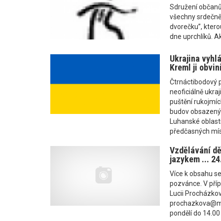
Sdružení občanů
všechny srdečně
dvorečku”, kter
dne uprchlíků. Ak
Ukrajina vyhlá
Kreml ji obvini
Čtrnáctibodový 
neoficiálně ukra
puštění rukojmíc
budov obsazenýc
Luhanské oblast
předčasných mís
Vzdělávání dě
jazykem ... 24
Více k obsahu s
pozvánce. V pří
Lucii Procházkov
prochazkova@met
pondělí do 14.00