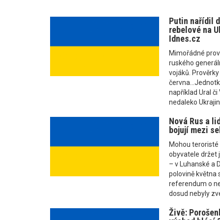
Putin nařídil 
rebelové na Uk
Idnes.cz
Mimořádné prově
ruského generáln
vojáků. Prověrky 
června...Jednotk
například Ural či
nedaleko Ukrajin
Nová Rus a li
bojují mezi se
Mohou teroristé z
obyvatele držet 
– v Luhanské a D
polovině května 
referendum o nez
dosud nebyly zve
Živě: Porošen