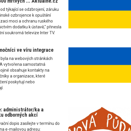
300 mrtvých ... Aktualne.cz
od týkající se odzbrojení, záruku
jinské ozbrojence k opuštění
izaci moci a ochranu ruského
ictvím dodatku k ústavě," přinesla
ní soukromá televize Inter TV.
močníci ve víru integrace
u byla na webových stránkách
TA vytvořena samostatná
ojiné obsahuje kontakty na
níky a organizace, které
čení poskytují nebo
í.
: administrátor/ka a
ku odborných akcí
vační dopis zasílejte v termínu do
 na e-mailovou adresu: