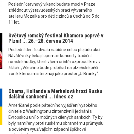
Poslední červnový víkend budete moci v Praze
zhlédnout výstavudětských prací výtvarného
ateliéru Mozaika pro děti cizinců a Čechů od 5 do
11 let.
Světový romský festival Khamoro poprvé v
Plzni! ... 26.–28. června 2014
Poslední den festivalu nabídne celou plejádu akcí.
Návštěvníky čekají open-air koncerty tradiční
romské hudby, které všem určitě rozproudí krev v
žilách. „Všechno bude probíhat na plzeňské pěší
zóně, kterou místní znají jako prostor „U Branky“.
Obama, Hollande a Merkelová hrozí Rusku
dalšími sankcemi ... Idnes.cz
Američané podle pátečního vyjádření vysokého
činitele z Washingtonu zintenzivnili jednání s
Evropskou unií o možných cílených sankcích. Ty by
byly namířeny proti ruskému obrannému průmyslu
a odvětvím využívajícím západní špičkové