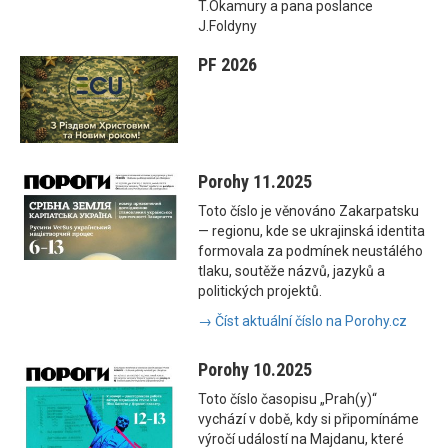
T.Okamury a pana poslance
J.Foldyny
PF 2026
Porohy 11.2025
Toto číslo je věnováno Zakarpatsku
— regionu, kde se ukrajinská identita
formovala za podmínek neustálého
tlaku, soutěže názvů, jazyků a
politických projektů.
→ Číst aktuální číslo na Porohy.cz
Porohy 10.2025
Toto číslo časopisu „Prah(y)“
vychází v době, kdy si připomínáme
výročí událostí na Majdanu, které