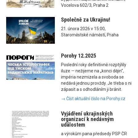
Vocelova 602/3, Praha 2
Společně za Ukrajinu!
21. února 2026 v 15:00,
Staroměstské náměstí, Praha
Porohy 12.2025
Poslední roky definitivně rozptýlily
iluze — nežijeme na „konci dějin“,
impéria nezmizela a svoboda se
nedává jednou provždy. Je třeba o ni
zápasit a s odhodláním ji bránit.
→ Číst aktuální číslo na Porohy.cz
Vyjádření ukrajinských
organizací k nedávným
událostem
a výrokům pana předsedy PSP ČR