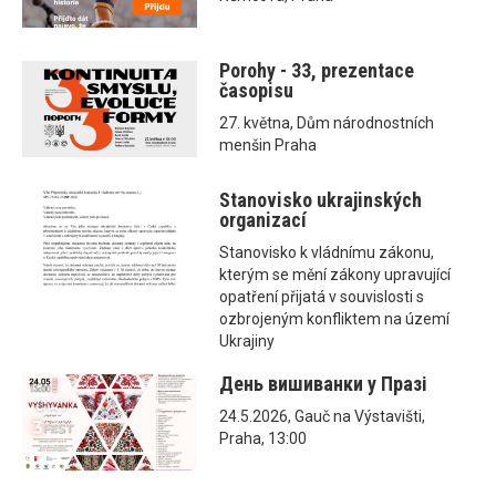
Porohy - 33, prezentace
časopisu
27. května, Dům národnostních
menšin Praha
Stanovisko ukrajinských
organizací
Stanovisko k vládnímu zákonu,
kterým se mění zákony upravující
opatření přijatá v souvislosti s
ozbrojeným konfliktem na území
Ukrajiny
День вишиванки у Празі
24.5.2026, Gauč na Výstavišti,
Praha, 13:00