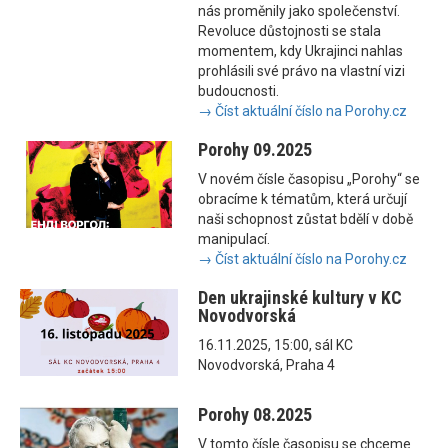
nás proměnily jako společenství.
Revoluce důstojnosti se stala
momentem, kdy Ukrajinci nahlas
prohlásili své právo na vlastní vizi
budoucnosti.
→ Číst aktuální číslo na Porohy.cz
Porohy 09.2025
V novém čísle časopisu „Porohy“ se
obracíme k tématům, která určují
naši schopnost zůstat bdělí v době
manipulací.
→ Číst aktuální číslo na Porohy.cz
Den ukrajinské kultury v KC
Novodvorská
16.11.2025, 15:00, sál KC
Novodvorská, Praha 4
Porohy 08.2025
V tomto čísle časopisu se chceme