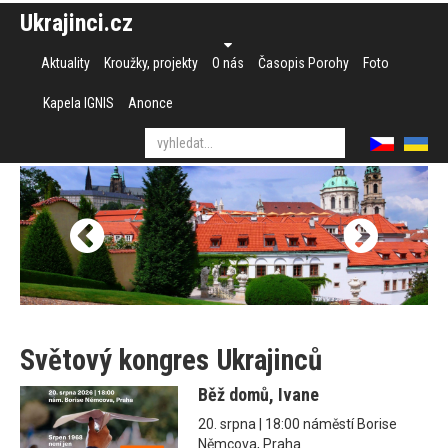
Ukrajinci.cz
Aktuality
Kroužky, projekty
O nás
Časopis Porohy
Foto
Kapela IGNIS
Anonce
Světový kongres Ukrajinců
Běž domů, Ivane
20. srpna | 18:00 náměstí Borise
Němcova, Praha