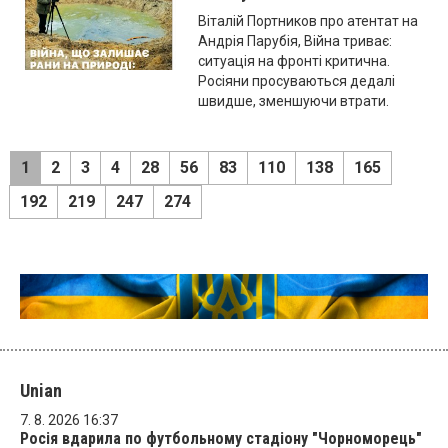
Віталій Портников про атентат на
Андрія Парубія, Війна триває:
ситуація на фронті критична.
Росіяни просуваються дедалі
швидше, зменшуючи втрати.
1
2
3
4
28
56
83
110
138
165
192
219
247
274
Unian
7. 8. 2026 16:37
Росія вдарила по футбольному стадіону "Чорноморець"