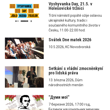
Vyshyvanka Day, 21.5. v
Holešovické tržnici
Tržní náměstí popáté ožije oslavou
ukrajinské kultury, tradic i
současného komunitního života v
Česku, 11.00-22.00 hod.
Svátek Dne matek 2026
10.5.2026, KC Novodvorská
Setkání s vládní zmocněnkyní
pro lidská práva
13. března 2026, Dům
národnostních menšin
"Думи мої"
7 березня 2026, 17:00 год,
Будинок національних меншин,