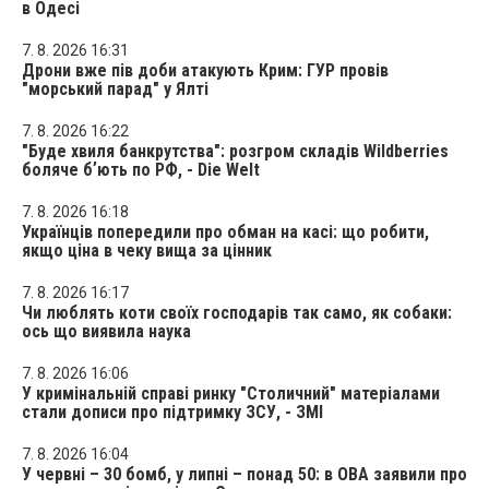
в Одесі
7. 8. 2026 16:31
Дрони вже пів доби атакують Крим: ГУР провів
"морський парад" у Ялті
7. 8. 2026 16:22
"Буде хвиля банкрутства": розгром складів Wildberries
боляче бʼють по РФ, - Die Welt
7. 8. 2026 16:18
Українців попередили про обман на касі: що робити,
якщо ціна в чеку вища за цінник
7. 8. 2026 16:17
Чи люблять коти своїх господарів так само, як собаки:
ось що виявила наука
7. 8. 2026 16:06
У кримінальній справі ринку "Столичний" матеріалами
стали дописи про підтримку ЗСУ, - ЗМІ
7. 8. 2026 16:04
У червні – 30 бомб, у липні – понад 50: в ОВА заявили про