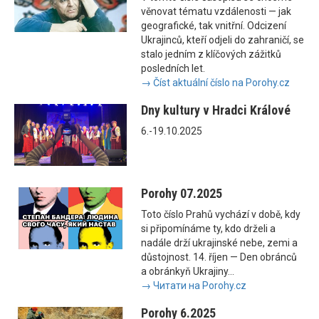
věnovat tématu vzdálenosti — jak
geografické, tak vnitřní. Odcizení
Ukrajinců, kteří odjeli do zahraničí, se
stalo jedním z klíčových zážitků
posledních let.
→ Číst aktuální číslo na Porohy.cz
Dny kultury v Hradci Králové
6.-19.10.2025
Porohy 07.2025
Toto číslo Prahů vychází v době, kdy
si připomínáme ty, kdo drželi a
nadále drží ukrajinské nebe, zemi a
důstojnost. 14. říjen — Den obránců
a obránkyň Ukrajiny...
→ Читати на Porohy.cz
Porohy 6.2025