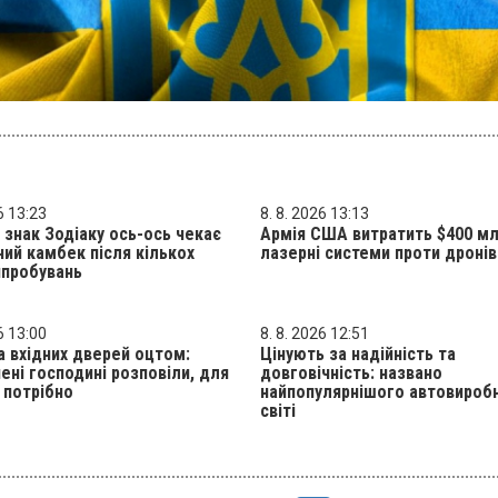
6 13:23
8. 8. 2026 13:13
 знак Зодіаку ось-ось чекає
Армія США витратить $400 мл
ий камбек після кількох
лазерні системи проти дронів
ипробувань
6 13:00
8. 8. 2026 12:51
 вхідних дверей оцтом:
Цінують за надійність та
ені господині розповіли, для
довговічність: названо
 потрібно
найпопулярнішого автовиробн
світі