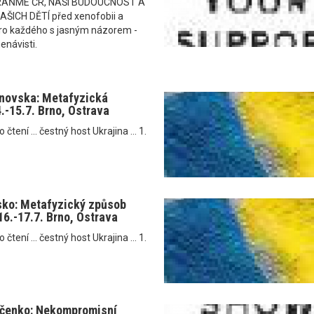
RAŇME ČR, NAŠI BUDOUCNOST A
ICH DĚTÍ před xenofobii a
i pro každého s jasným názorem -
enávisti.
anovska: Metafyzická
4.-15.7. Brno, Ostrava
tení ... čestný host Ukrajina ... 1.
sko: Metafyzický způsob
16.-17.7. Brno, Ostrava
tení ... čestný host Ukrajina ... 1.
jčenko: Nekompromisní