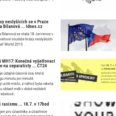
sy neslyšících se v Praze
a Bilanová ... Idnes.cz
a Bilanová se stala 18. července v
větové soutěže krásy neslyšících
eaf World 2015
i MH17: Konečná vyšetřovací
e na separatisty ... ČT24
je údajně časová osa, která
ngu minutu po minutě.
 určili místo, z něhož byla raketa
u oblast měli v době neštěstí
 rebelové.
 rasismu ... 18.7. v 17hod
ejen pro účastníky a účastnice