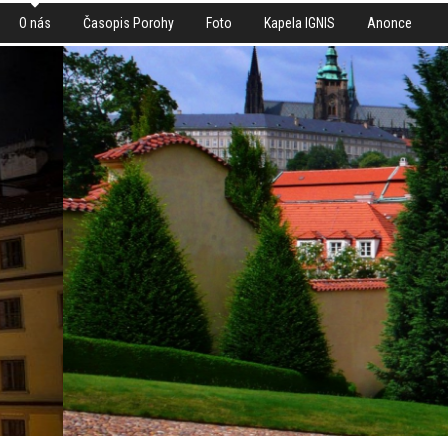
O nás
Časopis Porohy
Foto
Kapela IGNIS
Anonce