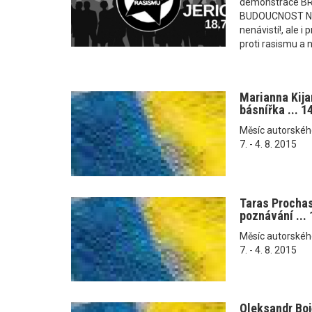
demonstrace B
BUDOUCNOST NAŠ
nenávistí!, ale 
proti rasismu a n
Marianna Kij
básnířka ... 1
Měsíc autorského č
7. - 4. 8. 2015
Taras Procha
poznávání ... 
Měsíc autorského č
7. - 4. 8. 2015
Oleksandr Bo