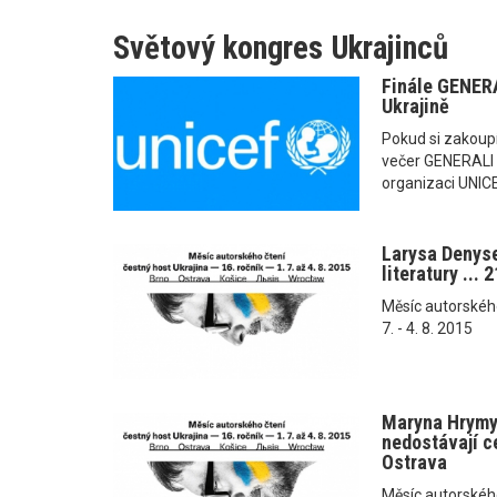
Světový kongres Ukrajinců
Finále GENERA
Ukrajině
Pokud si zakoupí
večer GENERALI 
organizaci UNICEF
Larysa Denys
literatury ... 
Měsíc autorského č
7. - 4. 8. 2015
Maryna Hrymyč
nedostávají ce
Ostrava
Měsíc autorského č