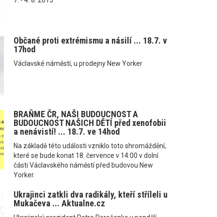
Občané proti extrémismu a násilí ... 18.7. v
17hod
Václavské náměstí, u prodejny New Yorker
BRAŇME ČR, NAŠI BUDOUCNOST A
BUDOUCNOST NAŠICH DĚTÍ před xenofobii
a nenávistí! ... 18.7. ve 14hod
Na základě této události vzniklo toto shromáždění,
které se bude konat 18. července v 14:00 v dolní
části Václavského náměstí před budovou New
Yorker.
Ukrajinci zatkli dva radikály, kteří stříleli u
Mukačeva ... Aktualne.cz