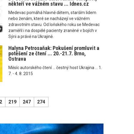
někteří ve vážném stavu ... Idnes.cz
Medevac pomáhá hlavně dětem, starším lidem
nebo ženám, které se nacházejí ve vážném
zdravotním stavu. Od loňského roku se Medevac
zaměřil i na dospělé pacienty zraněné v bojích v
Sýrii a právě na Ukrajině.
Halyna Petrosaňak: Pokušení promluvit a
potěšení ze čtení ... 20.-21.7. Brno,
Ostrava
Měsíc autorského čtení ... čestný host Ukrajina ... 1.
7. - 4. 8. 2015
2
219
247
274