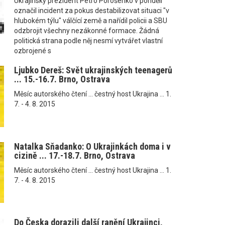
Ukrajinský prezident Petro Porošenko v pondělí
označil incident za pokus destabilizovat situaci "v
hlubokém týlu" válčící země a nařídil policii a SBU
odzbrojit všechny nezákonné formace. Žádná
politická strana podle něj nesmí vytvářet vlastní
ozbrojené s
Ljubko Dereš: Svět ukrajinských teenagerů
... 15.-16.7. Brno, Ostrava
Měsíc autorského čtení ... čestný host Ukrajina ... 1.
7. - 4. 8. 2015
Natalka Sňadanko: O Ukrajinkách doma i v
cizině ... 17.-18.7. Brno, Ostrava
Měsíc autorského čtení ... čestný host Ukrajina ... 1.
7. - 4. 8. 2015
Do Česka dorazili další ranění Ukrajinci,