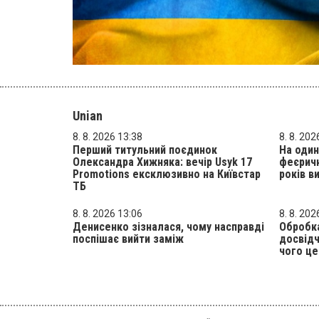
Unian
8. 8. 2026 13:38
8. 8. 202
Перший титульний поєдинок
На один
Олександра Хижняка: вечір Usyk 17
феєричн
Promotions ексклюзивно на Київстар
років в
ТБ
8. 8. 2026 13:06
8. 8. 202
Денисенко зізналася, чому насправді
Обробка
поспішає вийти заміж
досвідч
чого це