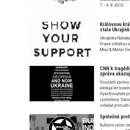
7. - 4. 8. 2015
Královnou krá
stala Ukrajink
Ukrajinka Natalij
Praze vítězkou s
Miss & Mister D
CNN k tragédi
zpráva ukazuj
Součástí zprávy 
sleduje let boei
Vyšetřovatelé prý
vystřelena. Dano
ovládat proruští
Společně proti
Kulturní večer n