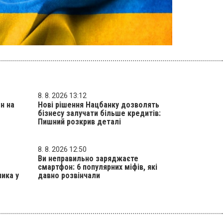
8. 8. 2026 13:12
н на
Нові рішення Нацбанку дозволять
бізнесу залучати більше кредитів:
Пишний розкрив деталі
8. 8. 2026 12:50
Ви неправильно заряджаєте
смартфон: 6 популярних міфів, які
ика у
давно розвінчали