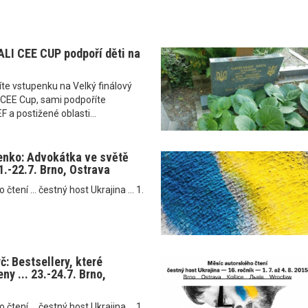
LI CEE CUP podpoří děti na
te vstupenku na Velký finálový
CEE Cup, sami podpoříte
 a postižené oblasti...
enko: Advokátka ve světě
21.-22.7. Brno, Ostrava
tení ... čestný host Ukrajina ... 1.
: Bestsellery, které
ny ... 23.-24.7. Brno,
tení ... čestný host Ukrajina ... 1.