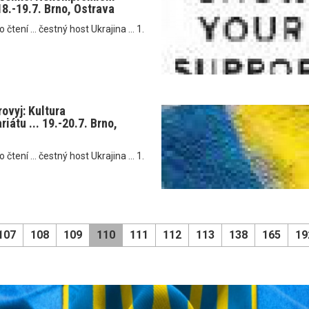
 18.-19.7. Brno, Ostrava
tení ... čestný host Ukrajina ... 1.
rovyj: Kultura
iátu ... 19.-20.7. Brno,
tení ... čestný host Ukrajina ... 1.
107
108
109
110
111
112
113
138
165
19