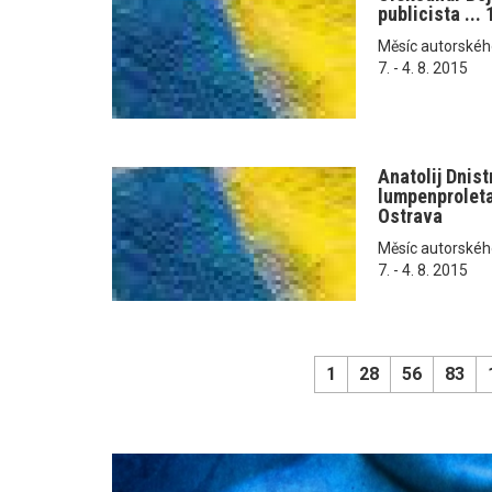
publicista ...
Měsíc autorského č
7. - 4. 8. 2015
Anatolij Dnist
lumpenproletar
Ostrava
Měsíc autorského č
7. - 4. 8. 2015
1
28
56
83