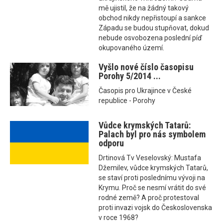
mě ujistil, že na žádný takový
obchod nikdy nepřistoupí a sankce
Západu se budou stupňovat, dokud
nebude osvobozena poslední píď
okupovaného území.
Vyšlo nové číslo časopisu
Porohy 5/2014 ...
Časopis pro Ukrajince v České
republice - Porohy
Vůdce krymských Tatarů:
Palach byl pro nás symbolem
odporu
Drtinová Tv Veselovský: Mustafa
Džemilev, vůdce krymských Tatarů,
se staví proti poslednímu vývoji na
Krymu. Proč se nesmí vrátit do své
rodné země? A proč protestoval
proti invazi vojsk do Československa
v roce 1968?