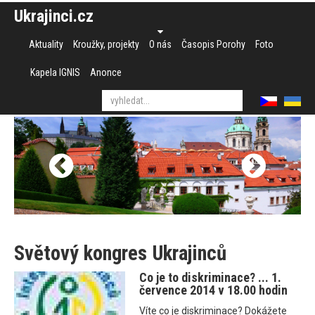
Ukrajinci.cz
Aktuality
Kroužky, projekty
O nás
Časopis Porohy
Foto
Kapela IGNIS
Anonce
Světový kongres Ukrajinců
Co je to diskriminace? ... 1.
července 2014 v 18.00 hodin
Víte co je diskriminace? Dokážete