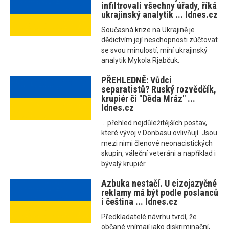
infiltrovali všechny úřady, říká
ukrajinský analytik ... Idnes.cz
Současná krize na Ukrajině je
dědictvím její neschopnosti zúčtovat
se svou minulostí, míní ukrajinský
analytik Mykola Rjabčuk.
PŘEHLEDNĚ: Vůdci
separatistů? Ruský rozvědčík,
krupiér či "Děda Mráz" ...
Idnes.cz
... přehled nejdůležitějších postav,
které vývoj v Donbasu ovlivňují. Jsou
mezi nimi členové neonacistických
skupin, váleční veteráni a například i
bývalý krupiér.
Azbuka nestačí. U cizojazyčné
reklamy má být podle poslanců
i čeština ... Idnes.cz
Předkladatelé návrhu tvrdí, že
občané vnímají jako diskriminační,