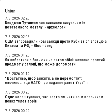
Unian
7. 8. 2026 02:26
Кинджал Тутанхамона виявився викуваним із
позаземного металу, - археологи
7. 8. 2026 02:05
США запровадили нові санкції проти Куби за співпрацю з
Китаєм та РФ, - Bloomberg
7. 8. 2026 01:23
Як вибратися з багнюки на автомобілі: названо простий
предмет у салоні, що може допомогти
7. 8. 2026 01:19
"Достатньо, щоб вижити, а не перемогти":
ексчиновниця НАТО про надання ракет Україні
7. 8. 2026 00:25
Одне налаштування, яке варто змінити всім власникам
нових телевізорів
7. 8. 2026 00:22