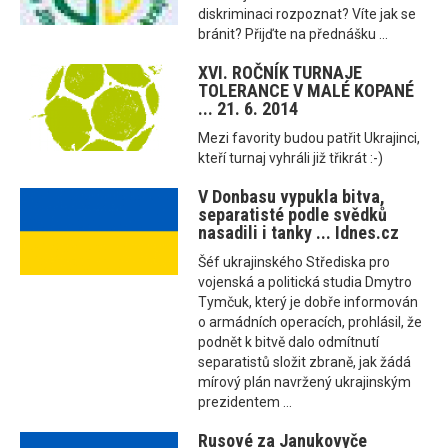
diskriminaci rozpoznat? Víte jak se
bránit? Přijďte na přednášku ...
XVI. ROČNÍK TURNAJE
TOLERANCE V MALÉ KOPANÉ
... 21. 6. 2014
Mezi favority budou patřit Ukrajinci,
kteří turnaj vyhráli již třikrát :-)
V Donbasu vypukla bitva,
separatisté podle svědků
nasadili i tanky ... Idnes.cz
Šéf ukrajinského Střediska pro
vojenská a politická studia Dmytro
Tymčuk, který je dobře informován
o armádních operacích, prohlásil, že
podnět k bitvě dalo odmítnutí
separatistů složit zbraně, jak žádá
mírový plán navržený ukrajinským
prezidentem ...
Rusové za Janukovyče