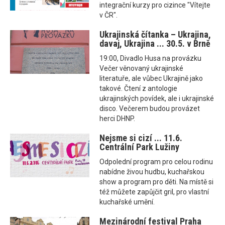
integrační kurzy pro cizince "Vítejte
v ČR".
Ukrajinská čítanka – Ukrajina,
davaj, Ukrajina ... 30.5. v Brně
19:00, Divadlo Husa na provázku
Večer věnovaný ukrajinské
literatuře, ale vůbec Ukrajině jako
takové. Čtení z antologie
ukrajinských povídek, ale i ukrajinské
disco. Večerem budou provázet
herci DHNP.
Nejsme si cizí ... 11.6.
Centrální Park Lužiny
Odpolední program pro celou rodinu
nabídne živou hudbu, kuchařskou
show a program pro děti. Na místě si
též můžete zapůjčit gril, pro vlastní
kuchařské umění.
Mezinárodní festival Praha