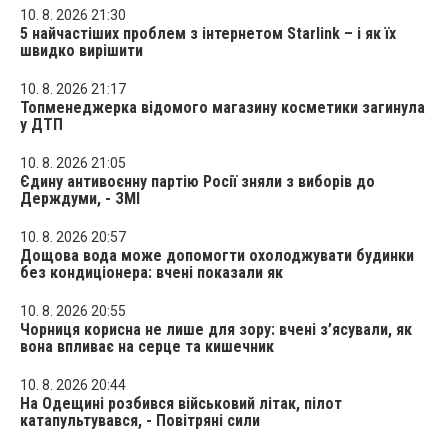
10. 8. 2026 21:30
5 найчастіших проблем з інтернетом Starlink – і як їх
швидко вирішити
10. 8. 2026 21:17
Топменеджерка відомого магазину косметики загинула
у ДТП
10. 8. 2026 21:05
Єдину антивоєнну партію Росії зняли з виборів до
Держдуми, - ЗМІ
10. 8. 2026 20:57
Дощова вода може допомогти охолоджувати будинки
без кондиціонера: вчені показали як
10. 8. 2026 20:55
Чорниця корисна не лише для зору: вчені з’ясували, як
вона впливає на серце та кишечник
10. 8. 2026 20:44
На Одещині розбився військовий літак, пілот
катапультувався, - Повітряні сили