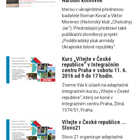
Národní knihovně
kterou v ukrajinštině přednesou
badatelé Roman Kovaľ a Viktor
Morenec (Historický klub „Cholodnyj
Jar“). Přednášející představí také
publikační slovníkový projekt
„Poděbradský pluk armády
Ukrajinské lidové republiky“.
Kurz „Vítejte v České
republice“ v Integračním
centru Praha v sobotu 11. 6.
2016 od 9 do 17 hodin.
Zveme Vás k účasti na adaptačně
integračním kurzu „Vítejte v České
republice“, který se koná v
Integračním centru Praha, Žitná
1574/51, Praha.
Vítejte v České republice ...
Slovo21
Slovo 21 organizuje adaptačně