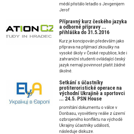
médií přistálo letadlo s Jevgenijem
Jerof
Přípravný kurz českého jazyka
a odborné přípravy ...
přihláška do 31.5.2016
Kurz je koncipován především jako
příprava na přijímací zkoušky na
vysoké školy v České republice, kde i
zahraniční studenti ovládající český
jazyk nemají povinnost platit žádné
školné.
Setkání s účastníky
protiteroristické operace na
východní Ukrajině a sportovci
... 24.5. PSN House
promítání dokumentu o válce v
Donbasu, vysvětleny reálie z území
ozbrojeného konfliktu na východě
Ukrajiny účastníky událostí,
následuje diskuze.