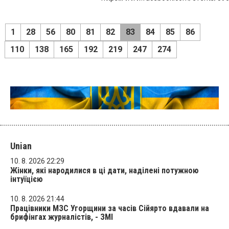
1
28
56
80
81
82
83
84
85
86
110
138
165
192
219
247
274
Unian
10. 8. 2026 22:29
Жінки, які народилися в ці дати, наділені потужною
інтуїцією
10. 8. 2026 21:44
Працівники МЗС Угорщини за часів Сійярто вдавали на
брифінгах журналістів, - ЗМІ