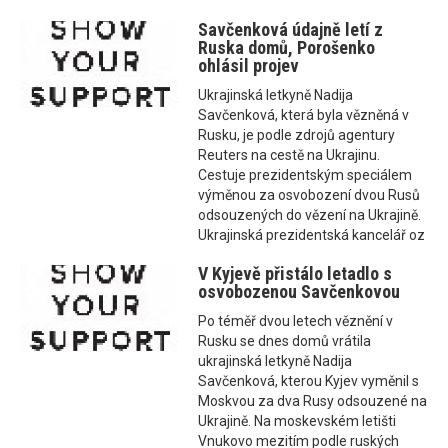
Savčenková údajně letí z
Ruska domů, Porošenko
ohlásil projev
Ukrajinská letkyně Nadija
Savčenková, která byla vězněná v
Rusku, je podle zdrojů agentury
Reuters na cestě na Ukrajinu.
Cestuje prezidentským speciálem
výměnou za osvobození dvou Rusů
odsouzených do vězení na Ukrajině.
Ukrajinská prezidentská kancelář oz
V Kyjevě přistálo letadlo s
osvobozenou Savčenkovou
Po téměř dvou letech věznění v
Rusku se dnes domů vrátila
ukrajinská letkyně Nadija
Savčenková, kterou Kyjev vyměnil s
Moskvou za dva Rusy odsouzené na
Ukrajině. Na moskevském letišti
Vnukovo mezitím podle ruských