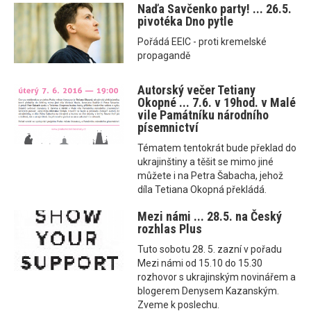
Naďa Savčenko party! ... 26.5.
pivotéka Dno pytle
Pořádá EEIC - proti kremelské
propagandě
Autorský večer Tetiany
Okopné ... 7.6. v 19hod. v Malé
vile Památníku národního
písemnictví
Tématem tentokrát bude překlad do
ukrajinštiny a těšit se mimo jiné
můžete i na Petra Šabacha, jehož
díla Tetiana Okopná překládá.
Mezi námi ... 28.5. na Český
rozhlas Plus
Tuto sobotu 28. 5. zazní v pořadu
Mezi námi od 15.10 do 15.30
rozhovor s ukrajinským novinářem a
blogerem Denysem Kazanským.
Zveme k poslechu.