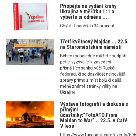
Přispějte na vydání knihy
Ukrajina v měřítku 1 : 1 a
vyberte si odměnu ...
Chybí již pouhých 34 procent.
Třetí květnový Majdan ... 22.5.
na Staroměstském náměstí
Během odpoledne můžete podpořit
petici vyzývající k zavedení
přísnějších sankcí vůči Ruské
federaci, či se dozvědět nejnovější
zprávy přímo z míst bojů či další,
méně známé stránky války na
Ukrajině.
Výstava fotografií a diskuse s
přímými
účastníky:“FotoATO.From
Maidan to War”... 23.5. v Café
V lese
https://www.facebook.com/events/5