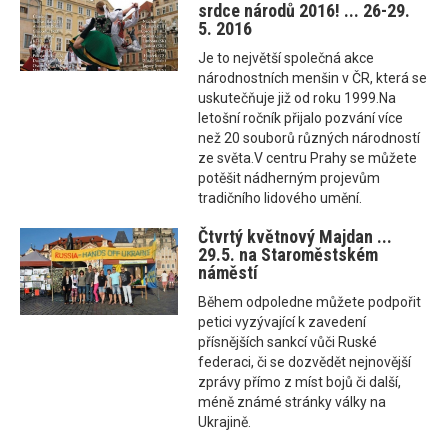
srdce národů 2016! ... 26-29.
5. 2016
Je to největší společná akce
národnostních menšin v ČR, která se
uskutečňuje již od roku 1999.Na
letošní ročník přijalo pozvání více
než 20 souborů různých národností
ze světa.V centru Prahy se můžete
potěšit nádherným projevům
tradičního lidového umění.
Čtvrtý květnový Majdan ...
29.5. na Staroměstském
náměstí
Během odpoledne můžete podpořit
petici vyzývající k zavedení
přísnějších sankcí vůči Ruské
federaci, či se dozvědět nejnovější
zprávy přímo z míst bojů či další,
méně známé stránky války na
Ukrajině.