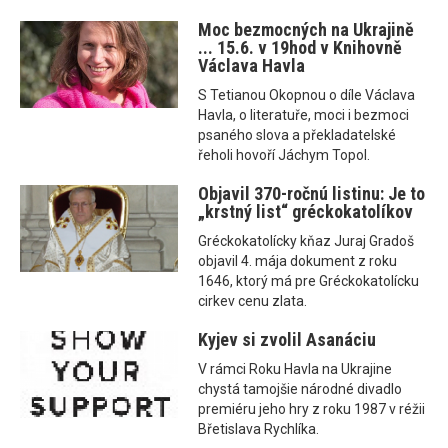
Moc bezmocných na Ukrajině
... 15.6. v 19hod v Knihovně
Václava Havla
S Tetianou Okopnou o díle Václava
Havla, o literatuře, moci i bezmoci
psaného slova a překladatelské
řeholi hovoří Jáchym Topol.
Objavil 370-ročnú listinu: Je to
„krstný list“ gréckokatolíkov
Gréckokatolícky kňaz Juraj Gradoš
objavil 4. mája dokument z roku
1646, ktorý má pre Gréckokatolícku
cirkev cenu zlata.
Kyjev si zvolil Asanáciu
V rámci Roku Havla na Ukrajine
chystá tamojšie národné divadlo
premiéru jeho hry z roku 1987 v réžii
Břetislava Rychlíka.