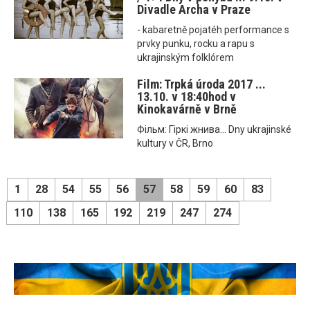
Divadle Archa v Praze
- kabaretně pojatéh performance s
prvky punku, rocku a rapu s
ukrajinským folklórem
Film: Trpká úroda 2017 ...
13.10. v 18:40hod v
Kinokavárně v Brně
Фільм: Гіркі жнива... Dny ukrajinské
kultury v ČR, Brno
1
28
54
55
56
57
58
59
60
83
110
138
165
192
219
247
274