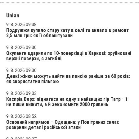
Unian
9. 8. 2026 09:38
Подружжя купило стару хату в селі та вклало в ремонт
2,5 млн грн: як її облаштували
9. 8. 2026 09:30
Окупанти вдарили по 10-поверхівці в Харкові: зруйновані
верхні поверхи, є загиблі
9. 8. 2026 09:30
Деякі жінки можуть вийти на пенсію раніше за 60 років:
як скористатия пільгою
9. 8. 2026 09:03
Каспрів Верх: піднятися на одну з найвищих гір Татр – і
не лише вижити, а й зекономити 2000 гривень
9. 8. 2026 08:52
Основний напрямок – Одещина: у Повітряних силах
розкрили деталі російської атаки