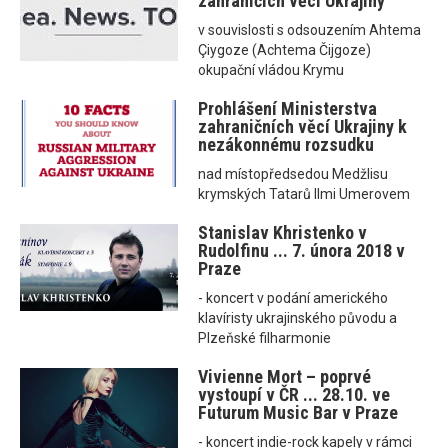
zahraničích věcí Ukrajiny
v souvislosti s odsouzením Ahtema
Çiygoze (Achtema Čijgoze)
okupační vládou Krymu
Prohlášení Ministerstva
zahraničních věcí Ukrajiny k
nezákonnému rozsudku
nad místopředsedou Medžlisu
krymských Tatarů Ilmi Umerovem
Stanislav Khristenko v
Rudolfinu ... 7. února 2018 v
Praze
- koncert v podání amerického
klavíristy ukrajinského původu a
Plzeňské filharmonie
Vivienne Mort – poprvé
vystoupí v ČR ... 28.10. ve
Futurum Music Bar v Praze
- koncert indie-rock kapely v rámci