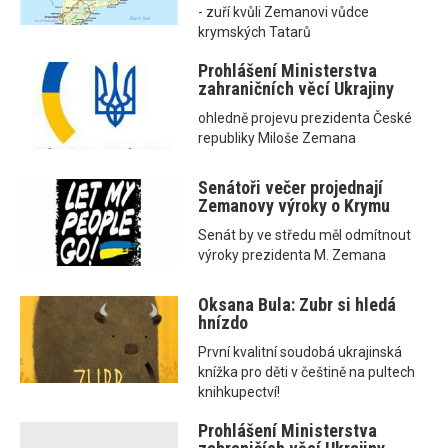
- zuří kvůli Zemanovi vůdce
krymských Tatarů
Prohlášení Ministerstva
zahraničních věcí Ukrajiny
ohledně projevu prezidenta České
republiky Miloše Zemana
Senátoři večer projednají
Zemanovy výroky o Krymu
Senát by ve středu měl odmítnout
výroky prezidenta M. Zemana
Oksana Bula: Zubr si hledá
hnízdo
První kvalitní soudobá ukrajinská
knížka pro děti v češtině na pultech
knihkupectví!
Prohlášení Ministerstva