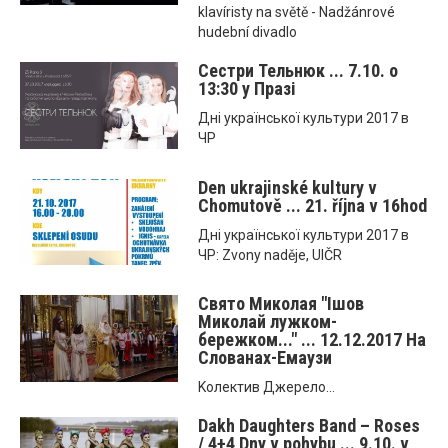
klavíristy na světě - Nadžánrové
hudební divadlo
Сестри Тельнюк ... 7.10. o
13:30 у Празі
Днi української культури 2017 в
ЧР
Den ukrajinské kultury v
Chomutově ... 21. října v 16hod
Днi української культури 2017 в
ЧР: Zvony naděje, UIČR
Свято Миколая "Ішов
Миколай лужком-
бережком..." ... 12.12.2017 На
Слованах-Емаузи
Kолектив Джерело...
Dakh Daughters Band – Roses
/ 4+4 Dny v pohybu ... 9.10. v