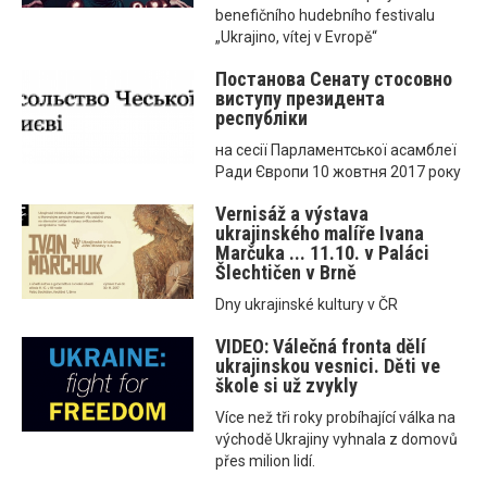
benefičního hudebního festivalu
„Ukrajino, vítej v Evropě“
Постанова Сенату стосовно
виступу президента
республіки
на сесії Парламентської асамблеї
Ради Європи 10 жовтня 2017 року
Vernisáž a výstava
ukrajinského malíře Ivana
Marčuka ... 11.10. v Paláci
Šlechtičen v Brně
Dny ukrajinské kultury v ČR
VIDEO: Válečná fronta dělí
ukrajinskou vesnici. Děti ve
škole si už zvykly
Více než tři roky probíhající válka na
východě Ukrajiny vyhnala z domovů
přes milion lidí.