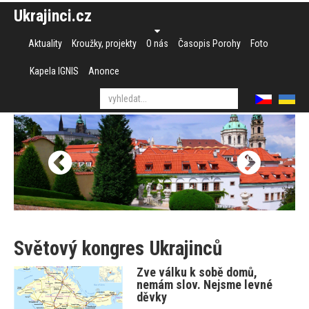
Ukrajinci.cz
Aktuality
Kroužky, projekty
O nás
Časopis Porohy
Foto
Kapela IGNIS
Anonce
Světový kongres Ukrajinců
Zve válku k sobě domů,
nemám slov. Nejsme levné
děvky