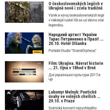
O československých legiích v
Ukrajině nově i zcela tradičně
Vznik a vývoj československých legií
v někdejší ruské říši se už dávno stal
legendou.
Народний артист України
Тарас Петриненко в Празі! ...
20.10. Hotel Olšanka
Pořádá Studio ''GrandOrpheus''
Film: Ukrajina. Návrat historie
... 21. října v 18hod v Brně
Днi української культури 2017 в
ЧР
Lubomyr Melnyk: Poetické
úvahy ve volných chvílích ...
29.10. v Praze
Scénický koncert nejrychlejšího