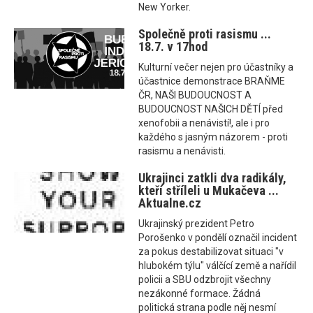
New Yorker.
Společně proti rasismu ...
18.7. v 17hod
Kulturní večer nejen pro účastníky a
účastnice demonstrace BRAŇME
ČR, NAŠI BUDOUCNOST A
BUDOUCNOST NAŠICH DĚTÍ před
xenofobii a nenávistí!, ale i pro
každého s jasným názorem - proti
rasismu a nenávisti.
Ukrajinci zatkli dva radikály,
kteří stříleli u Mukačeva ...
Aktualne.cz
Ukrajinský prezident Petro
Porošenko v pondělí označil incident
za pokus destabilizovat situaci "v
hlubokém týlu" válčící země a nařídil
policii a SBU odzbrojit všechny
nezákonné formace. Žádná
politická strana podle něj nesmí