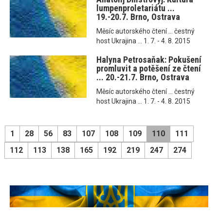
lumpenproletariátu ...
19.-20.7. Brno, Ostrava
Měsíc autorského čtení ... čestný
host Ukrajina ... 1. 7. - 4. 8. 2015
Halyna Petrosaňak: Pokušení
promluvit a potěšení ze čtení
... 20.-21.7. Brno, Ostrava
Měsíc autorského čtení ... čestný
host Ukrajina ... 1. 7. - 4. 8. 2015
1
28
56
83
107
108
109
110
111
112
113
138
165
192
219
247
274