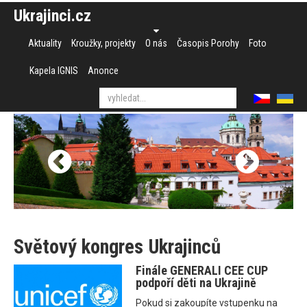
Ukrajinci.cz
Aktuality
Kroužky, projekty
O nás
Časopis Porohy
Foto
Kapela IGNIS
Anonce
Světový kongres Ukrajinců
Finále GENERALI CEE CUP
podpoří děti na Ukrajině
Pokud si zakoupíte vstupenku na