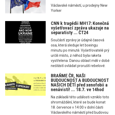
Václavské náměstí, u prodejny New
Yorker
CNN k tragédii MH17: Konečná
vyšetřovací zpráva ukazuje na
separatisty ... ČT24
Součástí zprávy je údajně časová
osa, která sleduje let boeingu
minutu po minutě. Vyšetřovatelé prý
určili místo, z něhož byla raketa
vystřelena. Danou oblast měli v době
neštěstí ovládat proruští rebelové.
BRAŇME ČR, NAŠI
BUDOUCNOST A BUDOUCNOST
NAŠICH DĚTÍ před xenofobii a
nenávistí! ... 18.7. ve 14hod
Na základě této události vzniklo toto
shromáždění, které se bude konat
18. července v 14:00 v dolní části
Václavského náměstí před budovou