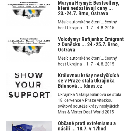
Maryna Hrymyč: Bestsellery,
které nedostávají ceny ...
23.-24.7. Brno, Ostrava
Měsíc autorského čtení ... čestný
host Ukrajina ... 1. 7. - 4. 8. 2015
Volodymyr Rafijenko: Emigrant
z Doněcku ... 24.-25.7. Brno,
Ostrava
Měsíc autorského čtení ... čestný
host Ukrajina ... 1. 7. - 4. 8. 2015
Královnou krásy neslyšících
se v Praze stala Ukrajinka
Bilanová ... Idnes.cz
Ukrajinka Natalija Bilanová se stala
18. července v Praze vítězkou
světové soutěže krásy neslyšících
Miss & Mister Deaf World 2015
Občané proti extrémismu a
násilí ... 18.7. v 17hod