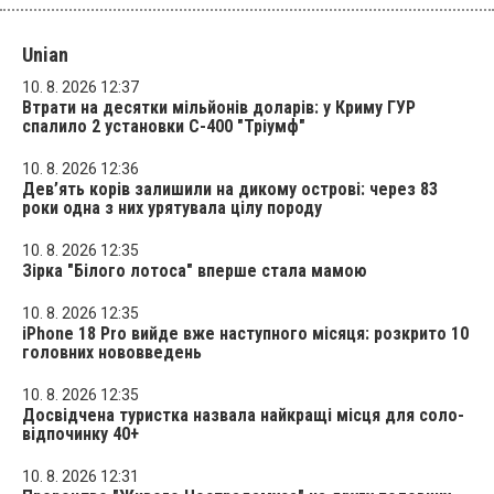
Unian
10. 8. 2026 12:37
Втрати на десятки мільйонів доларів: у Криму ГУР
спалило 2 установки С-400 "Тріумф"
10. 8. 2026 12:36
Дев’ять корів залишили на дикому острові: через 83
роки одна з них урятувала цілу породу
10. 8. 2026 12:35
Зірка "Білого лотоса" вперше стала мамою
10. 8. 2026 12:35
iPhone 18 Pro вийде вже наступного місяця: розкрито 10
головних нововведень
10. 8. 2026 12:35
Досвідчена туристка назвала найкращі місця для соло-
відпочинку 40+
10. 8. 2026 12:31