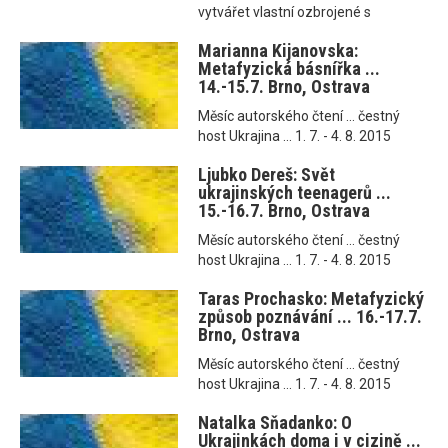
vytvářet vlastní ozbrojené s
Marianna Kijanovska:
Metafyzická básnířka ...
14.-15.7. Brno, Ostrava
Měsíc autorského čtení ... čestný
host Ukrajina ... 1. 7. - 4. 8. 2015
Ljubko Dereš: Svět
ukrajinských teenagerů ...
15.-16.7. Brno, Ostrava
Měsíc autorského čtení ... čestný
host Ukrajina ... 1. 7. - 4. 8. 2015
Taras Prochasko: Metafyzický
způsob poznávání ... 16.-17.7.
Brno, Ostrava
Měsíc autorského čtení ... čestný
host Ukrajina ... 1. 7. - 4. 8. 2015
Natalka Sňadanko: O
Ukrajinkách doma i v cizině ...