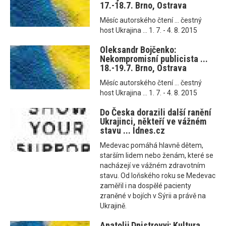
17.-18.7. Brno, Ostrava
Měsíc autorského čtení ... čestný
host Ukrajina ... 1. 7. - 4. 8. 2015
Oleksandr Bojčenko:
Nekompromisní publicista ...
18.-19.7. Brno, Ostrava
Měsíc autorského čtení ... čestný
host Ukrajina ... 1. 7. - 4. 8. 2015
Do Česka dorazili další ranění
Ukrajinci, někteří ve vážném
stavu ... Idnes.cz
Medevac pomáhá hlavně dětem,
starším lidem nebo ženám, které se
nacházejí ve vážném zdravotním
stavu. Od loňského roku se Medevac
zaměřil i na dospělé pacienty
zraněné v bojích v Sýrii a právě na
Ukrajině.
Anatolij Dnistrovyj: Kultura