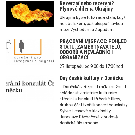
Reverzní nebo rezervní?
Plynové dilema Ukrajiny
Ukrajina by se totiž ráda stala, když
ne obeliskem, pak alespoň lávkou
mezi Východem a Západem.
PRACOVNÍ MIGRACE: POHLED
STÁTU, ZAMĚSTNAVATELŮ,
ODBORŮ A NEVLÁDNÍCH
ORGANIZACÍ
27. listopadu od 9:00 do 17:00hod
Dny české kultury v Doněcku
... Doněcká veřejnost měla možnost
shlédnout v místním kulturním
středisku Kinokult tři české filmy,
druhou část tvořil koncert houslistky
Sylvie Hessové a klavíristky
Jaroslavy Pěchočové v budově
doněcké filharmonie.