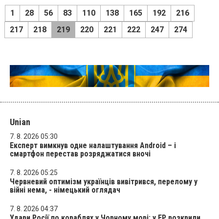
1
28
56
83
110
138
165
192
216
217
218
219
220
221
222
247
274
Unian
7. 8. 2026 05:30
Експерт вимкнув одне налаштування Android – і
смартфон перестав розряджатися вночі
7. 8. 2026 05:25
Червневий оптимізм українців вивітрився, перелому у
війні нема, - німецький оглядач
7. 8. 2026 04:37
Удари Росії по кораблях у Чорному морі: у FP розкрили