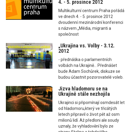
4. - 5. prosince 2012
Multikulturní centrum Praha pořádá
ve dnech 4. - 5. prosince 2012
dvoudenní mezinárodní konferenci
s názvem „Média, migranti a
společnost
„Ukrajina vs. Volby - 3.12.
2012
- přednáška o parlamentních
volbách na Ukrajině... Přednášet
bude Adam Sochůrek, diskuze se
budou účastnit pozorovatelé voleb.
Jizva hladomoru se na
Ukrajině stále nezhojila
Ukrajinci si připomínají osmdesát let
od hladomoru,který ve třicátých
letech připravil o život pět až osm
milionů lidí. Až předloni ale soudy
uznaly, že vyhladovění bylo ze