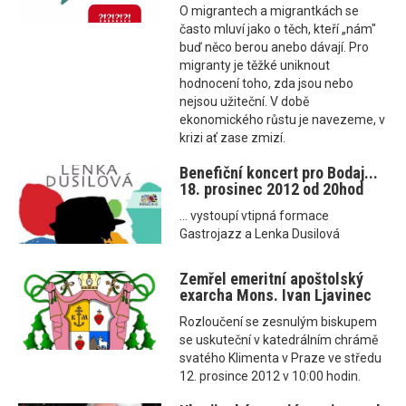
O migrantech a migrantkách se
často mluví jako o těch, kteří „nám"
buď něco berou anebo dávají. Pro
migranty je těžké uniknout
hodnocení toho, zda jsou nebo
nejsou užiteční. V době
ekonomického růstu je navezeme, v
krizi ať zase zmizí.
Benefiční koncert pro Bodaj...
18. prosinec 2012 od 20hod
... vystoupí vtipná formace
Gastrojazz a Lenka Dusilová
Zemřel emeritní apoštolský
exarcha Mons. Ivan Ljavinec
Rozloučení se zesnulým biskupem
se uskuteční v katedrálním chrámě
svatého Klimenta v Praze ve středu
12. prosince 2012 v 10:00 hodin.