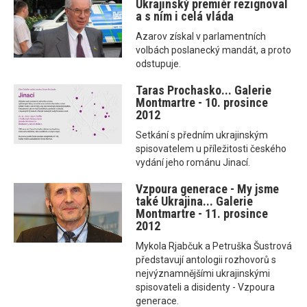
Ukrajinský premiér rezignoval
a s ním i celá vláda
Azarov získal v parlamentních
volbách poslanecký mandát, a proto
odstupuje.
Taras Prochasko... Galerie
Montmartre - 10. prosince
2012
Setkání s předním ukrajinským
spisovatelem u příležitosti českého
vydání jeho románu Jinací.
Vzpoura generace - My jsme
také Ukrajina... Galerie
Montmartre - 11. prosince
2012
Mykola Rjabčuk a Petruška Šustrová
představují antologii rozhovorů s
nejvýznamnějšími ukrajinskými
spisovateli a disidenty - Vzpoura
generace.