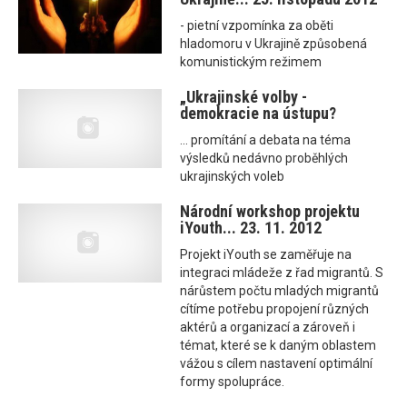
- pietní vzpomínka za oběti
hladomoru v Ukrajině způsobená
komunistickým režimem
„Ukrajinské volby -
demokracie na ústupu?
... promítání a debata na téma
výsledků nedávno proběhlých
ukrajinských voleb
Národní workshop projektu
iYouth... 23. 11. 2012
Projekt iYouth se zaměřuje na
integraci mládeže z řad migrantů. S
nárůstem počtu mladých migrantů
cítíme potřebu propojení různých
aktérů a organizací a zároveň i
témat, které se k daným oblastem
vážou s cílem nastavení optimální
formy spolupráce.