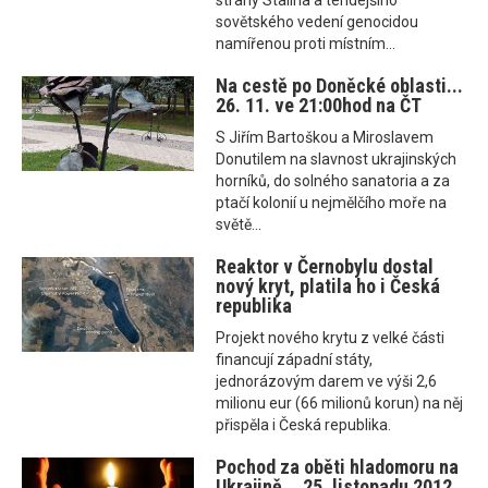
strany Stalina a tehdejšího
sovětského vedení genocidou
namířenou proti místním...
Na cestě po Doněcké oblasti...
26. 11. ve 21:00hod na ČT
S Jiřím Bartoškou a Miroslavem
Donutilem na slavnost ukrajinských
horníků, do solného sanatoria a za
ptačí kolonií u nejmělčího moře na
světě...
Reaktor v Černobylu dostal
nový kryt, platila ho i Česká
republika
Projekt nového krytu z velké části
financují západní státy,
jednorázovým darem ve výši 2,6
milionu eur (66 milionů korun) na něj
přispěla i Česká republika.
Pochod za oběti hladomoru na
Ukrajině... 25. listopadu 2012