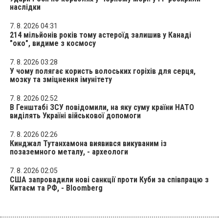
наслідки
7. 8. 2026 04:31
214 мільйонів років тому астероїд залишив у Канаді
"око", видиме з космосу
7. 8. 2026 03:28
У чому полягає користь волоських горіхів для серця,
мозку та зміцнення імунітету
7. 8. 2026 02:52
В Генштабі ЗСУ повідомили, на яку суму країни НАТО
виділять Україні військової допомоги
7. 8. 2026 02:26
Кинджал Тутанхамона виявився викуваним із
позаземного металу, - археологи
7. 8. 2026 02:05
США запровадили нові санкції проти Куби за співпрацю з
Китаєм та РФ, - Bloomberg