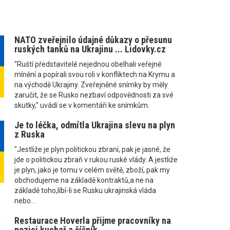
NATO zveřejnilo údajné důkazy o přesunu
ruských tanků na Ukrajinu ... Lidovky.cz
"Ruští představitelé nejednou obelhali veřejné
mínění a popírali svou roli v konfliktech na Krymu a
na východě Ukrajiny. Zveřejněné snímky by měly
zaručit, že se Rusko nezbaví odpovědnosti za své
skutky," uvádí se v komentáři ke snímkům.
Je to léčka, odmítla Ukrajina slevu na plyn
z Ruska
"Jestliže je plyn politickou zbraní, pak je jasné, že
jde o politickou zbraň v rukou ruské vlády. A jestliže
je plyn, jako je tomu v celém světě, zboží, pak my
obchodujeme na základě kontraktů,a ne na
základě toho,líbí-li se Rusku ukrajinská vláda
nebo...
Restaurace Hoverla přijme pracovníky na
pozici kuchař a číšník.