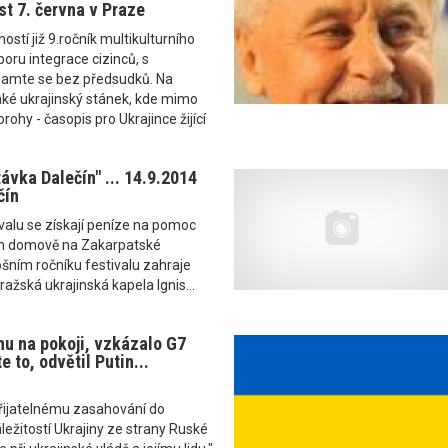
st 7. června v Praze
stí již 9.ročník multikulturního
poru integrace cizinců, s
amte se bez předsudků. Na
aké ukrajinský stánek, kde mimo
rohy - časopis pro Ukrajince žijící
ávka Dalečín" ... 14.9.2014
čín
valu se získají peníze na pomoc
m domově na Zakarpatské
tošním ročníku festivalu zahraje
ažská ukrajinská kapela Ignis...
nu na pokoji, vzkázalo G7
 to, odvětil Putin...
přijatelnému zasahování do
ežitostí Ukrajiny ze strany Ruské