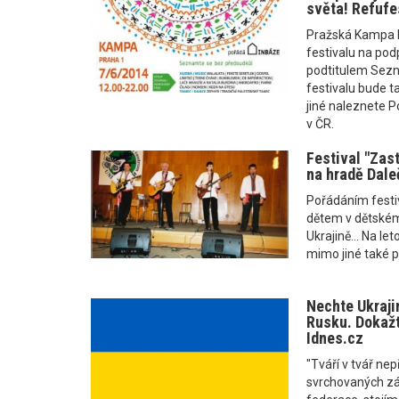
světa! Refufe
Pražská Kampa ho
festivalu na pod
podtitulem Sezn
festivalu bude t
jiné naleznete Po
v ČR.
Festival "Zast
na hradě Dale
Pořádáním festi
dětem v dětské
Ukrajině... Na le
mimo jiné také pr
Nechte Ukraji
Rusku. Dokažte
Idnes.cz
"Tváří v tvář ne
svrchovaných zál