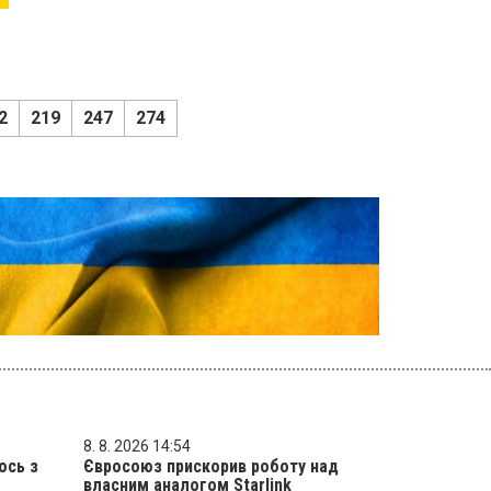
2
219
247
274
8. 8. 2026 14:54
ось з
Євросоюз прискорив роботу над
власним аналогом Starlink