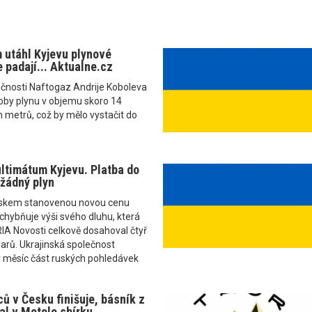
 utáhl Kyjevu plynové
 padají... Aktualne.cz
ečnosti Naftogaz Andrije Koboleva
oby plynu v objemu skoro 14
h metrů, což by mělo vystačit do
ltimátum Kyjevu. Platba do
 žádný plyn
uskem stanovenou novou cenu
chybňuje výši svého dluhu, která
IA Novosti celkově dosahoval čtyř
larů. Ukrajinská společnost
 měsíc část ruských pohledávek
ů v Česku finišuje, básník z
l v Motole sbírku...