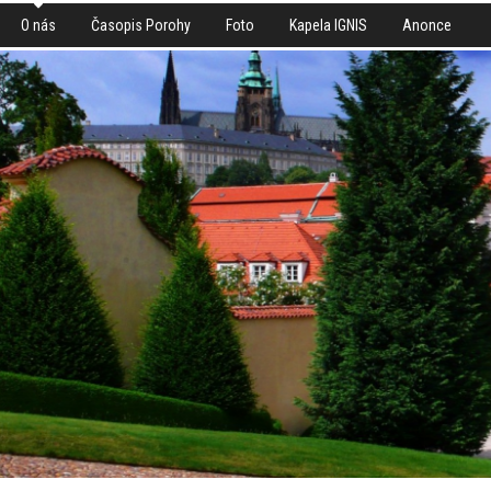
O nás
Časopis Porohy
Foto
Kapela IGNIS
Anonce