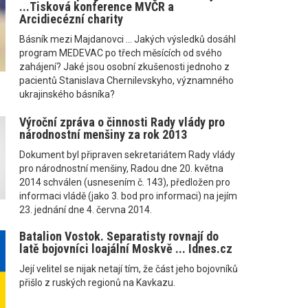
...Tisková konference MVČR a
Arcidiecézní charity
Básník mezi Majdanovci ... Jakých výsledků dosáhl
program MEDEVAC po třech měsících od svého
zahájení? Jaké jsou osobní zkušenosti jednoho z
pacientů Stanislava Chernilevskyho, významného
ukrajinského básníka?
Výroční zpráva o činnosti Rady vlády pro
národnostní menšiny za rok 2013
Dokument byl připraven sekretariátem Rady vlády
pro národnostní menšiny, Radou dne 20. května
2014 schválen (usnesením č. 143), předložen pro
informaci vládě (jako 3. bod pro informaci) na jejím
23. jednání dne 4. června 2014.
Batalion Vostok. Separatisty rovnají do
latě bojovníci loajální Moskvě ... Idnes.cz
Její velitel se nijak netají tím, že část jeho bojovníků
přišlo z ruských regionů na Kavkazu.