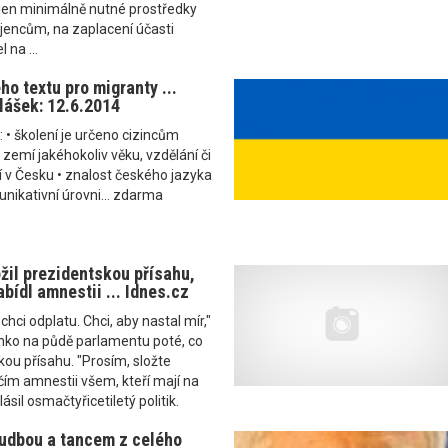
 jen minimálně nutné prostředky
jencům, na zaplacení účasti
 na ...
o textu pro migranty ...
lášek: 12.6.2014
 • školení je určeno cizincům
zemí jakéhokoliv věku, vzdělání či
ijí v Česku • znalost českého jazyka
nikativní úrovni... zdarma
žil prezidentskou přísahu,
bídl amnestii ... Idnes.cz
chci odplatu. Chci, aby nastal mír,"
enko na půdě parlamentu poté, co
kou přísahu. "Prosím, složte
čím amnestii všem, kteří mají na
ásil osmačtyřicetiletý politik.
udbou a tancem z celého