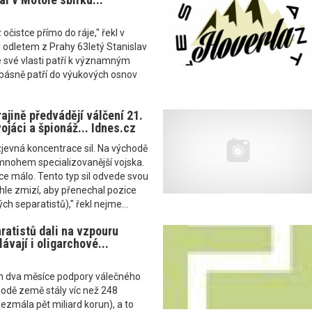
 očistce přímo do ráje," řekl v
 odletem z Prahy 63letý Stanislav
e své vlasti patří k významným
 básně patří do výukových osnov
ajině předvádějí válčení 21.
vojáci a špionáž... Idnes.cz
jevná koncentrace sil. Na východě
mnohem specializovanější vojska.
ice málo. Tento typ sil odvede svou
chle zmizí, aby přenechal pozice
ch separatistů)," řekl nejme...
ratistů dali na vzpouru
lávají i oligarchové...
n dva měsíce podpory válečného
hodě země stály víc než 248
bezmála pět miliard korun), a to