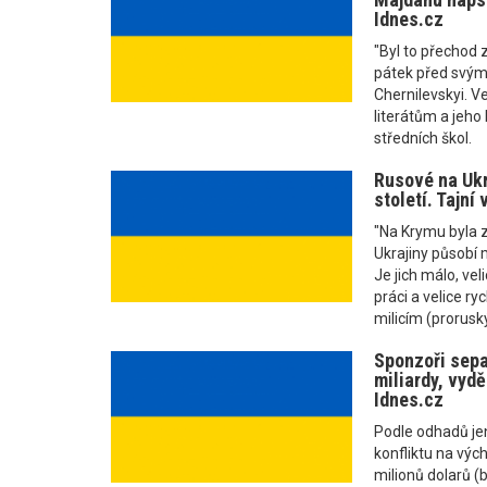
Idnes.cz
"Byl to přechod z
pátek před svým
Chernilevskyi. V
literátům a jeho
středních škol.
Rusové na Ukr
století. Tajní 
"Na Krymu byla z
Ukrajiny působí 
Je jich málo, vel
práci a velice ry
milicím (proruský
Sponzoři sepa
miliardy, vydě
Idnes.cz
Podle odhadů je
konfliktu na výc
milionů dolarů (