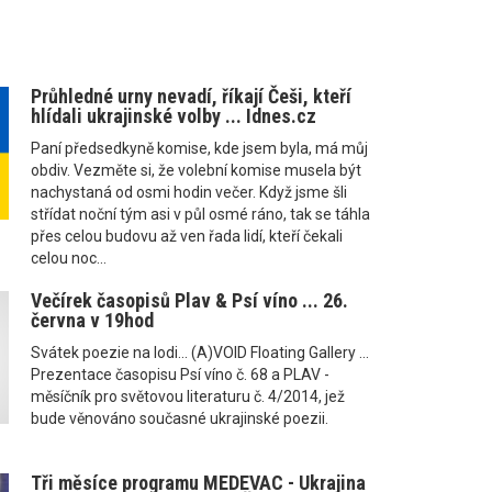
Průhledné urny nevadí, říkají Češi, kteří
hlídali ukrajinské volby ... Idnes.cz
Paní předsedkyně komise, kde jsem byla, má můj
obdiv. Vezměte si, že volební komise musela být
nachystaná od osmi hodin večer. Když jsme šli
střídat noční tým asi v půl osmé ráno, tak se táhla
přes celou budovu až ven řada lidí, kteří čekali
celou noc...
Večírek časopisů Plav & Psí víno ... 26.
června v 19hod
Svátek poezie na lodi... (A)VOID Floating Gallery ...
Prezentace časopisu Psí víno č. 68 a PLAV -
měsíčník pro světovou literaturu č. 4/2014, jež
bude věnováno současné ukrajinské poezii.
Tři měsíce programu MEDEVAC - Ukrajina