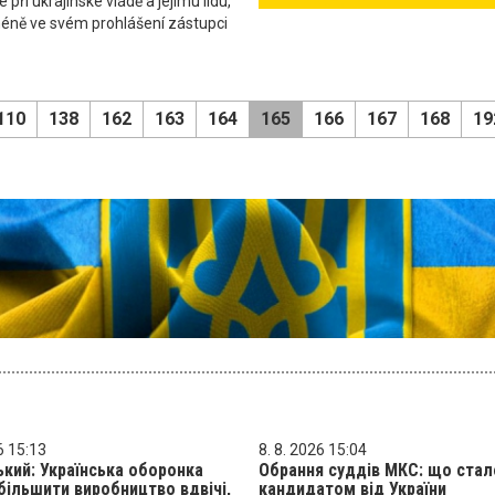
 při ukrajinské vládě a jejímu lidu,"
méně ve svém prohlášení zástupci
110
138
162
163
164
165
166
167
168
19
6 15:13
8. 8. 2026 15:04
кий: Українська оборонка
Обрання суддів МКС: що стал
ільшити виробництво вдвічі,
кандидатом від України