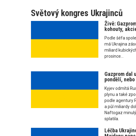
Světový kongres Ukrajinců
Živě: Gazprom
kohouty, akcie
Podle šéfa spol
má Ukrajina zás
miliard kubickýc
prosince...
Gazprom dal u
pondělí, nebo
Kyjev odmítá R
plynu a také zpo
podle agentury R
a půl miliardy do
Naftogaz minulý
splatila.
Léčba Ukrajinc
Majdanu napsa