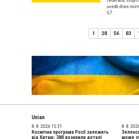
federace, stojíme
uvedli dnes nic
G7.
1
28
56
83
Unian
8. 8. 2026 15:31
8. 8. 202
Космічна програма Росії залежить
Зеленсь
від Китаю: ЗМІ розкрили деталі
може зб