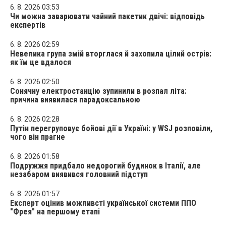
6. 8. 2026 03:53
Чи можна заварювати чайний пакетик двічі: відповідь
експертів
6. 8. 2026 02:59
Невелика група змій вторглася й захопила цілий острів:
як їм це вдалося
6. 8. 2026 02:50
Сонячну електростанцію зупинили в розпал літа:
причина виявилася парадоксальною
6. 8. 2026 02:28
Путін перегруповує бойові дії в Україні: у WSJ розповіли,
чого він прагне
6. 8. 2026 01:58
Подружжя придбало недорогий будинок в Італії, але
незабаром виявився головний підступ
6. 8. 2026 01:57
Експерт оцінив можливсті української системи ППО
"Фрея" на першому етапі