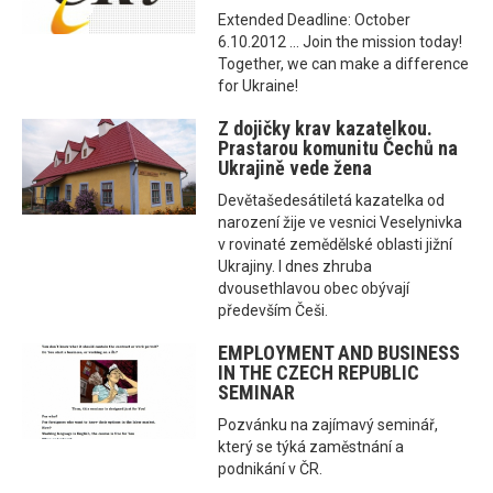
Extended Deadline: October
6.10.2012 ... Join the mission today!
Together, we can make a difference
for Ukraine!
Z dojičky krav kazatelkou.
Prastarou komunitu Čechů na
Ukrajině vede žena
Devětašedesátiletá kazatelka od
narození žije ve vesnici Veselynivka
v rovinaté zemědělské oblasti jižní
Ukrajiny. I dnes zhruba
dvousethlavou obec obývají
především Češi.
EMPLOYMENT AND BUSINESS
IN THE CZECH REPUBLIC
SEMINAR
Pozvánku na zajímavý seminář,
který se týká zaměstnání a
podnikání v ČR.