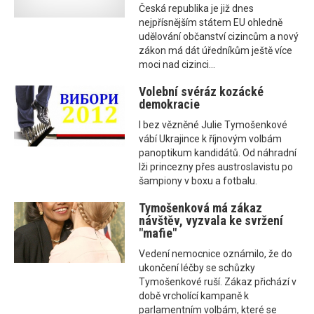
Česká republika je již dnes
nejpřísnějším státem EU ohledně
udělování občanství cizincům a nový
zákon má dát úředníkům ještě více
moci nad cizinci...
Volební svéráz kozácké
demokracie
I bez vězněné Julie Tymošenkové
vábí Ukrajince k říjnovým volbám
panoptikum kandidátů. Od náhradní
lži princezny přes austroslavistu po
šampiony v boxu a fotbalu.
Tymošenková má zákaz
návštěv, vyzvala ke svržení
"mafie"
Vedení nemocnice oznámilo, že do
ukončení léčby se schůzky
Tymošenkové ruší. Zákaz přichází v
době vrcholící kampaně k
parlamentním volbám, které se