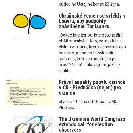
budou na Ukrajině konat 28. října.
Ukrajinské Femen se svlékly v
Louvru, aby podpořily
znásilněnou Tunisanku
„Dokud jste ženou, jste potenciální
obětí znásilnění. A to, co se stalo s
dívkou v Tunisu, kterou znásilnili dva
policisté, a ona za to byla pak
souzena, že je nemorální, to je
prostě šílené a ukazuje to, jaká je
realita.
Právní aspekty pobytu cizinců
v ČR - Přednáška (nejen) pro
cizince
čtvrtek 11. října od 16 hod. v MC
Klubíčko
The Ukrainian World Congress
extends call for election
observers