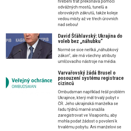
hřebeni trať překonává pomocí
odvážných mostů, tunelů a
obrovských zákrutů, takže koleje
vedou místy až ve třech úrovních
nad sebou!
David Šťáhlavský: Ukrajina do
voleb bez „náhubku“
Normě se sice neříká „náhubkový
zákon", ale má všechny atributy
umlčovacího nástroje na média.
Varvařovský žádá Brusel o
posouzení systému registrace
cizinců
Ombudsman například řešil problém
Ukrajince, který měl trvalý pobyt v
ČR. Jeho ukrajinská manželka se
řadu týdnů marně snažila
zaregistrovat ve Visapointu, aby
mohla podat žádost o povolení k
trvalému pobytu. Ani manželovi se