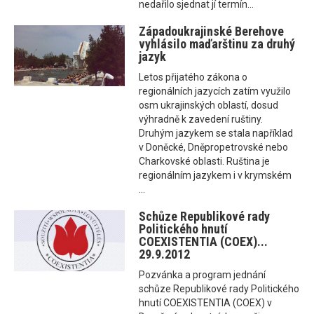
nedařilo sjednat jí termín...
Západoukrajinské Berehove
vyhlásilo maďarštinu za druhý
jazyk
Letos přijatého zákona o
regionálních jazycích zatím využilo
osm ukrajinských oblastí, dosud
výhradně k zavedení ruštiny.
Druhým jazykem se stala například
v Doněcké, Dněpropetrovské nebo
Charkovské oblasti. Ruština je
regionálním jazykem i v krymském
...
Schůze Republikové rady
Politického hnutí
COEXISTENTIA (COEX)...
29.9.2012
Pozvánka a program jednání
schůze Republikové rady Politického
hnutí COEXISTENTIA (COEX) v