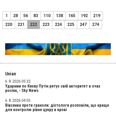
1
28
56
83
110
138
165
192
219
220
221
222
223
224
225
247
274
Unian
6. 8. 2026 05:32
Ударами по Києву Путін рятує свій авторитет в очах
росіян, - Sky News
6. 8. 2026 04:55
Вівсянка проти граноли: дієтологи розповіли, що краще
для контролю рівня цукру в крові