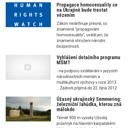
Propagace homosexuality se
na Ukrajině bude trestat
vězením
Zákon nedefinuje přesně, co
znamená "propagování
homosexuality", uvádí jen, že
znamená ohrožení národní
bezpečnosti.
Vyhlášení dotačního programu
MŠMT
- na podporu vzdělávání v jazycích
národnostních menšin a
multikulturní výchovy v roce 2013...
... Žádosti přijímá do 22. října 2012
Úžasný ukrajinský Semmering:
železniční lahůdka, kterou zná
málokdo
Téměř 900 m vysoký Užocký
průsmyk na hlavním karpatském