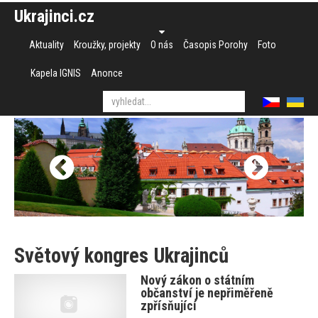
Ukrajinci.cz
Aktuality
Kroužky, projekty
O nás
Časopis Porohy
Foto
Kapela IGNIS
Anonce
Světový kongres Ukrajinců
Nový zákon o státním
občanství je nepřiměřeně
zpřísňující