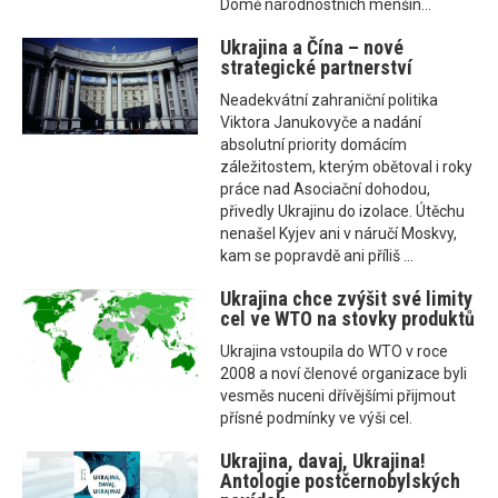
Domě národnostních menšin...
Ukrajina a Čína – nové
strategické partnerství
Neadekvátní zahraniční politika
Viktora Janukovyče a nadání
absolutní priority domácím
záležitostem, kterým obětoval i roky
práce nad Asociační dohodou,
přivedly Ukrajinu do izolace. Útěchu
nenašel Kyjev ani v náručí Moskvy,
kam se popravdě ani příliš ...
Ukrajina chce zvýšit své limity
cel ve WTO na stovky produktů
Ukrajina vstoupila do WTO v roce
2008 a noví členové organizace byli
vesměs nuceni dřívějšími přijmout
přísné podmínky ve výši cel.
Ukrajina, davaj, Ukrajina!
Antologie postčernobylských