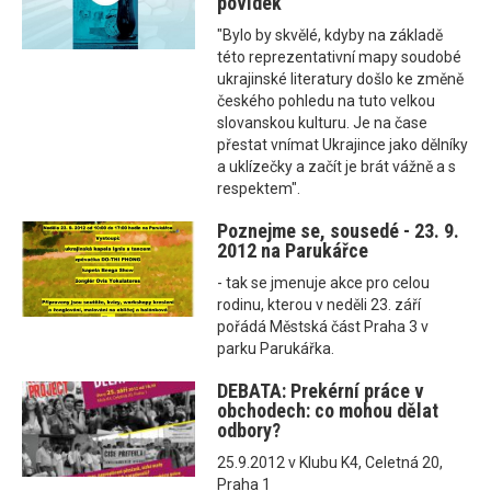
povídek
"Bylo by skvělé, kdyby na základě
této reprezentativní mapy soudobé
ukrajinské literatury došlo ke změně
českého pohledu na tuto velkou
slovanskou kulturu. Je na čase
přestat vnímat Ukrajince jako dělníky
a uklízečky a začít je brát vážně a s
respektem".
Poznejme se, sousedé - 23. 9.
2012 na Parukářce
- tak se jmenuje akce pro celou
rodinu, kterou v neděli 23. září
pořádá Městská část Praha 3 v
parku Parukářka.
DEBATA: Prekérní práce v
obchodech: co mohou dělat
odbory?
25.9.2012 v Klubu K4, Celetná 20,
Praha 1