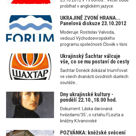
23.10.2012 v 19:00hod... Večer bude
probíhat v anglickém jazyce.
UKRAJINĚ ZVONÍ HRANA...
Panelová diskuze 23.10.2012
Moderuje: Rostislav Valvoda,
vedoucí Východoevropského
programu společnosti Člověk v tísni
Ukrajinský Šachtar válcuje
vše, co se mu postaví do cesty
Šachtar Doněck dokázal triumfovat
ve všech dvanácti úvodních duelech
soutěže...
Dny ukrajinské kultury -
pondělí 22.10.,18.00 hod.
Dokument: Láska darovaná
hvězdami/35´, o vztahu F.Liszta a
kněžny K.Ivanovské
POZVÁNKA: kněžské svěcení