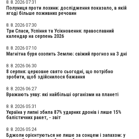
8. 8. 2026 07:31
Полуниця проти лохини: дослідження показало, в якій
ягоді більше поживних речовин
8. 8. 2026 07:30
Три Спаси, Успіння та Усікновення: православний
календар на серпень 2026
8. 8. 2026 07:10
Магнітна буря охопить Землю: свіжий прогноз на 3 дні
8. 8. 2026 06:30
8 серпня: церковне свято сьогодні, що потрібно
зробити, щоб здійснилося бажання
8. 8. 2026 06:27
Вражають уяву: які найбільші організми на планеті
8. 8. 2026 05:31
Україна у липні збила 87% ударних дронів і лише 15%
балістичних ракет, - звіт
8. 8. 2026 05:24
Бджоли орієнтуються не лише за сонцем і запахом: у