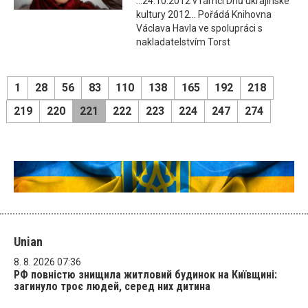
...24.10.2012 v rámci Dnů ukrajinské
kultury 2012... Pořádá Knihovna
Václava Havla ve spolupráci s
nakladatelstvím Torst
1
28
56
83
110
138
165
192
218
219
220
221
222
223
224
247
274
Unian
8. 8. 2026 07:36
РФ повністю знищила житловий будинок на Київщині:
загинуло троє людей, серед них дитина