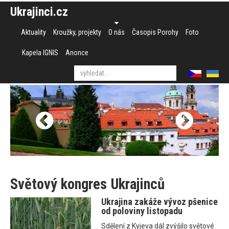
Ukrajinci.cz
Aktuality
Kroužky, projekty
O nás
Časopis Porohy
Foto
Kapela IGNIS
Anonce
Světový kongres Ukrajinců
Ukrajina zakáže vývoz pšenice
od poloviny listopadu
Sdělení z Kyjeva dál zvýšilo světové