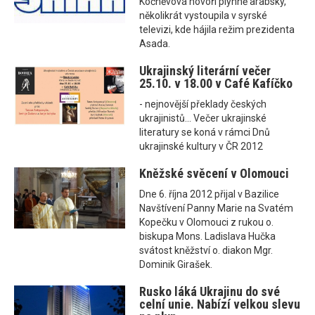
Kočněvová hovoří plynně arabsky,
několikrát vystoupila v syrské
televizi, kde hájila režim prezidenta
Asada.
Ukrajinský literární večer
25.10. v 18.00 v Café Kafíčko
- nejnovější překlady českých
ukrajinistů... Večer ukrajinské
literatury se koná v rámci Dnů
ukrajinské kultury v ČR 2012
Kněžské svěcení v Olomouci
Dne 6. října 2012 přijal v Bazilice
Navštívení Panny Marie na Svatém
Kopečku v Olomouci z rukou o.
biskupa Mons. Ladislava Hučka
svátost kněžství o. diakon Mgr.
Dominik Girašek.
Rusko láká Ukrajinu do své
celní unie. Nabízí velkou slevu