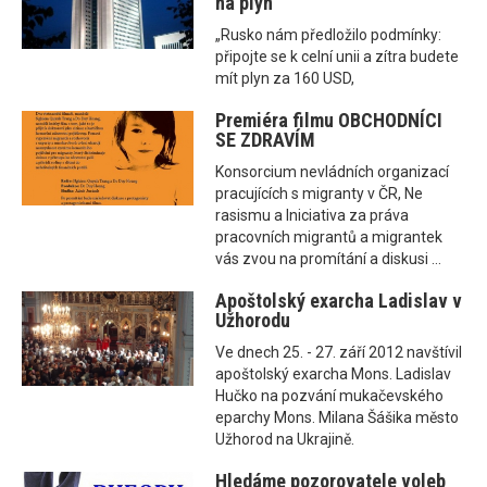
na plyn
„Rusko nám předložilo podmínky:
připojte se k celní unii a zítra budete
mít plyn za 160 USD,
Premiéra filmu OBCHODNÍCI
SE ZDRAVÍM
Konsorcium nevládních organizací
pracujících s migranty v ČR, Ne
rasismu a Iniciativa za práva
pracovních migrantů a migrantek
vás zvou na promítání a diskusi ...
Apoštolský exarcha Ladislav v
Užhorodu
Ve dnech 25. - 27. září 2012 navštívil
apoštolský exarcha Mons. Ladislav
Hučko na pozvání mukačevského
eparchy Mons. Milana Šášika město
Užhorod na Ukrajině.
Hledáme pozorovatele voleb