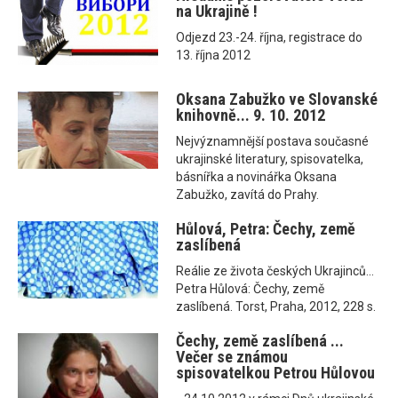
na Ukrajině !
Odjezd 23.-24. října, registrace do
13. října 2012
Oksana Zabužko ve Slovanské
knihovně... 9. 10. 2012
Nejvýznamnější postava současné
ukrajinské literatury, spisovatelka,
básnířka a novinářka Oksana
Zabužko, zavítá do Prahy.
Hůlová, Petra: Čechy, země
zaslíbená
Reálie ze života českých Ukrajinců...
Petra Hůlová: Čechy, země
zaslíbená. Torst, Praha, 2012, 228 s.
Čechy, země zaslíbená ...
Večer se známou
spisovatelkou Petrou Hůlovou