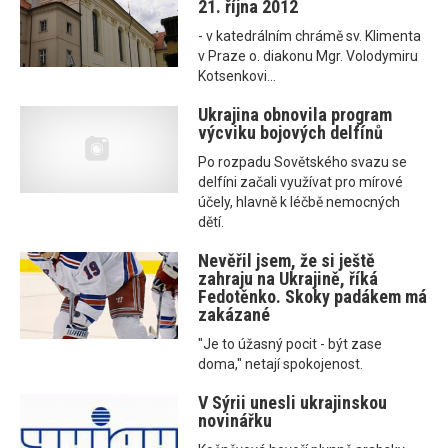
21. října 2012
- v katedrálním chrámě sv. Klimenta
v Praze o. diakonu Mgr. Volodymiru
Kotsenkovi...
Ukrajina obnovila program
výcviku bojových delfínů
Po rozpadu Sovětského svazu se
delfíni začali využívat pro mírové
účely, hlavně k léčbě nemocných
dětí.
Nevěřil jsem, že si ještě
zahraju na Ukrajině, říká
Fedotěnko. Skoky padákem má
zakázané
"Je to úžasný pocit - být zase
doma," netají spokojenost.
V Sýrii unesli ukrajinskou
novinářku