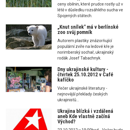
ceny obilnin, které prudce rostly už v
létě v důsledku rozsáhlého sucha ve
Spojených státech.
„Knut snílek" má v berlínské
zoo svůj pomník
Autorem plastiky znázorňující
populární zvíře na ledové kře je
norimberský sochař, ukrajinský
rodák Josef Tabachnyk.
Dny ukrajinské kultury -
čtvrtek 25.10.2012 v Café
kafíčko
Večer ukrajinské literatury -
nejnovější překlady českých
ukrajinistů...
Ukrajina blízká i vzdálená
aneb Kde vlastně začíná
Východ?