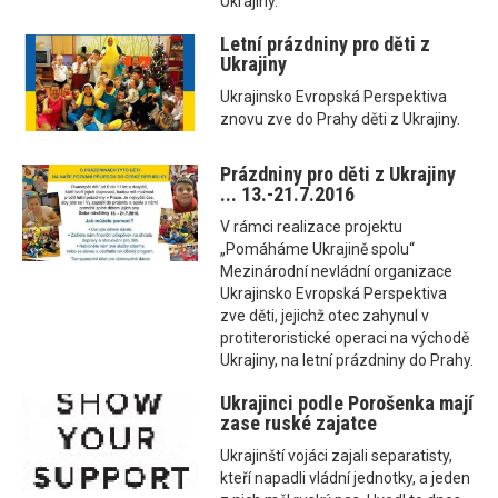
Ukrajiny.
Letní prázdniny pro děti z
Ukrajiny
Ukrajinsko Evropská Perspektiva
znovu zve do Prahy děti z Ukrajiny.
Prázdniny pro děti z Ukrajiny
... 13.-21.7.2016
V rámci realizace projektu
„Pomáháme Ukrajině spolu“
Mezinárodní nevládní organizace
Ukrajinsko Evropská Perspektiva
zve děti, jejichž otec zahynul v
protiteroristické operaci na východě
Ukrajiny, na letní prázdniny do Prahy.
Ukrajinci podle Porošenka mají
zase ruské zajatce
Ukrajinští vojáci zajali separatisty,
kteří napadli vládní jednotky, a jeden