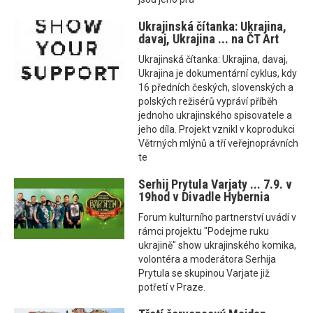
Ukrajinská čítanka: Ukrajina,
davaj, Ukrajina ... na ČT Art
Ukrajinská čítanka: Ukrajina, davaj,
Ukrajina je dokumentární cyklus, kdy
16 předních českých, slovenských a
polských režisérů vypráví příběh
jednoho ukrajinského spisovatele a
jeho díla. Projekt vznikl v koprodukci
Větrných mlýnů a tří veřejnoprávních
te
Serhij Prytula Varjaty ... 7.9. v
19hod v Divadle Hybernia
Forum kulturního partnerství uvádí v
rámci projektu "Podejme ruku
ukrajině" show ukrajinského komika,
volontéra a moderátora Serhija
Prytula se skupinou Varjate již
potřetí v Praze.