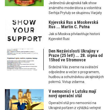
Jedinečná ukrajinská talk show
známého moderátora a volontéra
Serhija Prytuly se skupinou Varjaty
Kyjevská Rus a Moskevská
Rus ... Martin C. Putna
Jak si Moskva přivlastňuje historii
Kyjevské Rusi
Den Nezávislosti Ukrajiny v
Praze (25 let!) ... 28. srpna od
15hod ve Stromovce
Srdečně Vás zveme na sváteční
odpoledne a večer s programem,
hudbou a ochutnávkou ukrajinských
pokrmů. Vstup zdarma.
V nemocnici v Lutsku mají
nový operační stůl
Operační stůl pro nemocnici na
Ukrajině pořízen z výtěžků veřejné