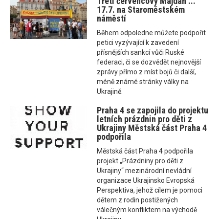
Třetí červencový Majdan ...
17.7. na Staroměstském
náměstí
Během odpoledne můžete podpořit
petici vyzývající k zavedení
přísnějších sankcí vůči Ruské
federaci, či se dozvědět nejnovější
zprávy přímo z míst bojů či další,
méně známé stránky války na
Ukrajině.
Praha 4 se zapojila do projektu
letních prázdnin pro děti z
Ukrajiny Městská část Praha 4
podpořila
Městská část Praha 4 podpořila
projekt „Prázdniny pro děti z
Ukrajiny“ mezinárodní nevládní
organizace Ukrajinsko Evropská
Perspektiva, jehož cílem je pomoci
dětem z rodin postižených
válečným konfliktem na východě