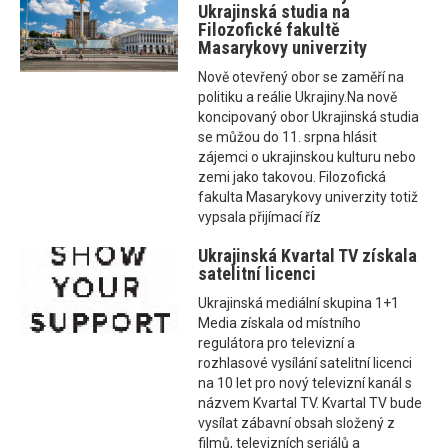
Ukrajinská studia na
Filozofické fakultě
Masarykovy univerzity
Nově otevřený obor se zaměří na
politiku a reálie Ukrajiny.Na nově
koncipovaný obor Ukrajinská studia
se můžou do 11. srpna hlásit
zájemci o ukrajinskou kulturu nebo
zemi jako takovou. Filozofická
fakulta Masarykovy univerzity totiž
vypsala přijímací říz
Ukrajinská Kvartal TV získala
satelitní licenci
Ukrajinská mediální skupina 1+1
Media získala od místního
regulátora pro televizní a
rozhlasové vysílání satelitní licenci
na 10 let pro nový televizní kanál s
názvem Kvartal TV. Kvartal TV bude
vysílat zábavní obsah složený z
filmů, televizních seriálů a