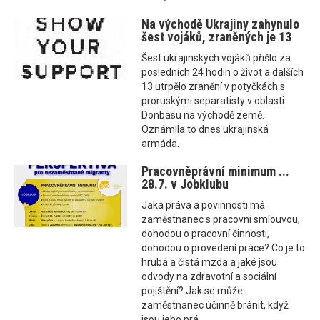
Na východě Ukrajiny zahynulo
šest vojáků, zraněných je 13
Šest ukrajinských vojáků přišlo za
posledních 24 hodin o život a dalších
13 utrpělo zranění v potyčkách s
proruskými separatisty v oblasti
Donbasu na východě země.
Oznámila to dnes ukrajinská
armáda.
Pracovněprávní minimum ...
28.7. v Jobklubu
Jaká práva a povinnosti má
zaměstnanec s pracovní smlouvou,
dohodou o pracovní činnosti,
dohodou o provedení práce? Co je to
hrubá a čistá mzda a jaké jsou
odvody na zdravotní a sociální
pojištění? Jak se může
zaměstnanec účinně bránit, když
jsou jeho prá