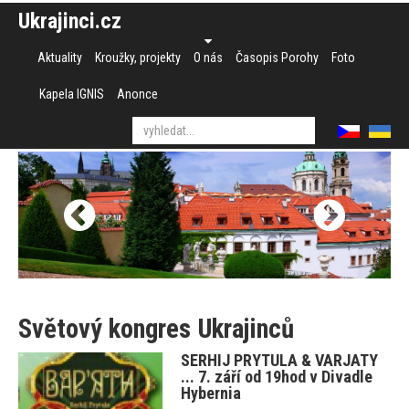
Ukrajinci.cz
Aktuality
Kroužky, projekty
O nás
Časopis Porohy
Foto
Kapela IGNIS
Anonce
Světový kongres Ukrajinců
SERHIJ PRYTULA & VARJATY
... 7. září od 19hod v Divadle
Hybernia