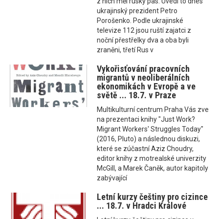
z nich měl ruský pas. Uvedl to dnes
ukrajinský prezident Petro
Porošenko. Podle ukrajinské
televize 112 jsou ruští zajatci z
noční přestřelky dva a oba byli
zraněni, třetí Rus v
Vykořisťování pracovních
migrantů v neoliberálních
ekonomikách v Evropě a ve
světě ... 18.7. v Praze
Multikulturní centrum Praha Vás zve
na prezentaci knihy "Just Work?
Migrant Workers' Struggles Today"
(2016, Pluto) a následnou diskuzi,
které se zúčastní Aziz Choudry,
editor knihy z motrealské univerzity
McGill, a Marek Čaněk, autor kapitoly
zabývající
Letní kurzy češtiny pro cizince
... 18.7. v Hradci Králové