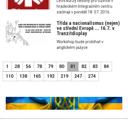
Letní kurzy češtiny pro cizince v
hradeckém Integračním centru
začínají v pondělí 18. 07. 2016.
Třída a nacionalismus (nejen)
ve střední Evropě ... 16.7. v
Tranzitdisplay
Workshop bude probíhat v
anglickém jazyce
1
28
56
78
79
80
81
82
83
84
110
138
165
192
219
247
274