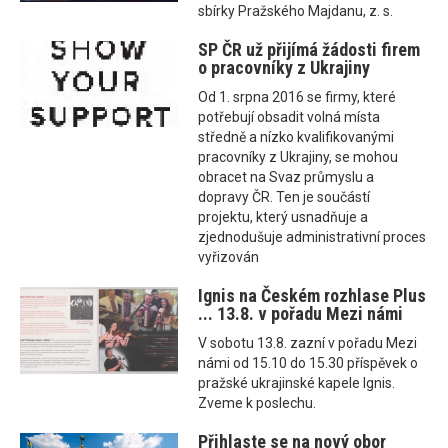
sbírky Pražského Majdanu, z. s.
SP ČR už přijímá žádosti firem
o pracovníky z Ukrajiny
Od 1. srpna 2016 se firmy, které
potřebují obsadit volná místa
středně a nízko kvalifikovanými
pracovníky z Ukrajiny, se mohou
obracet na Svaz průmyslu a
dopravy ČR. Ten je součástí
projektu, který usnadňuje a
zjednodušuje administrativní proces
vyřizován
Ignis na Českém rozhlase Plus
... 13.8. v pořadu Mezi námi
V sobotu 13.8. zazní v pořadu Mezi
námi od 15.10 do 15.30 příspěvek o
pražské ukrajinské kapele Ignis.
Zveme k poslechu.
Přihlaste se na nový obor