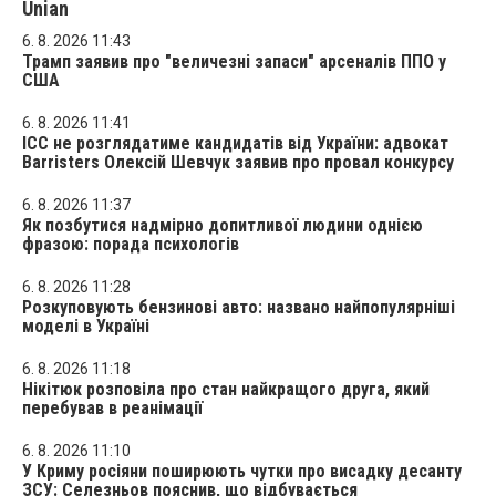
Unian
6. 8. 2026 11:43
Трамп заявив про "величезні запаси" арсеналів ППО у
США
6. 8. 2026 11:41
ICC не розглядатиме кандидатів від України: адвокат
Barristers Олексій Шевчук заявив про провал конкурсу
6. 8. 2026 11:37
Як позбутися надмірно допитливої людини однією
фразою: порада психологів
6. 8. 2026 11:28
Розкуповують бензинові авто: названо найпопулярніші
моделі в Україні
6. 8. 2026 11:18
Нікітюк розповіла про стан найкращого друга, який
перебував в реанімації
6. 8. 2026 11:10
У Криму росіяни поширюють чутки про висадку десанту
ЗСУ: Селезньов пояснив, що відбувається