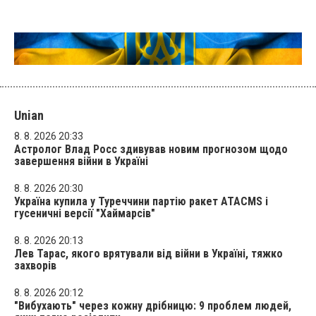
Unian
8. 8. 2026 20:33
Астролог Влад Росс здивував новим прогнозом щодо
завершення війни в Україні
8. 8. 2026 20:30
Україна купила у Туреччини партію ракет ATACMS і
гусеничні версії "Хаймарсів"
8. 8. 2026 20:13
Лев Тарас, якого врятували від війни в Україні, тяжко
захворів
8. 8. 2026 20:12
"Вибухають" через кожну дрібницю: 9 проблем людей,