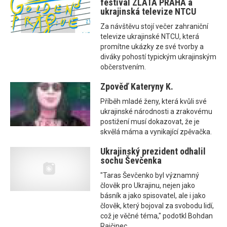
festival ZLATÁ PRAHA a
ukrajinská televize NTCU
Za návštěvu stojí večer zahraniční
televize ukrajinské NTCU, která
promítne ukázky ze své tvorby a
diváky pohostí typickým ukrajinským
občerstvením.
Zpověď Kateryny K.
Příběh mladé ženy, která kvůli své
ukrajinské národnosti a zrakovému
postižení musí dokazovat, že je
skvělá máma a vynikající zpěvačka.
Ukrajinský prezident odhalil
sochu Ševčenka
"Taras Ševčenko byl významný
člověk pro Ukrajinu, nejen jako
básník a jako spisovatel, ale i jako
člověk, který bojoval za svobodu lidí,
což je věčné téma," podotkl Bohdan
Rajčinec.