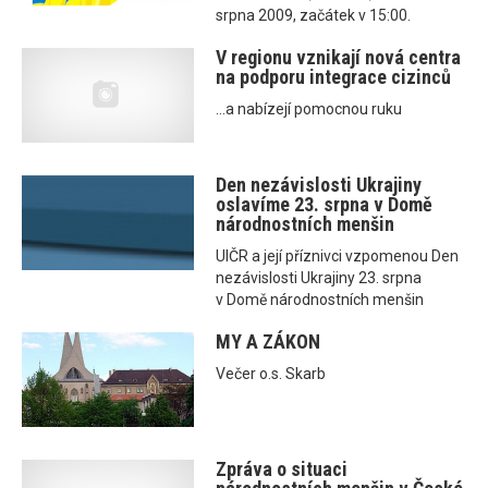
srpna 2009, začátek v 15:00.
V regionu vznikají nová centra
na podporu integrace cizinců
...a nabízejí pomocnou ruku
Den nezávislosti Ukrajiny
oslavíme 23. srpna v Domě
národnostních menšin
UIČR a její příznivci vzpomenou Den
nezávislosti Ukrajiny 23. srpna
v Domě národnostních menšin
MY A ZÁKON
Večer o.s. Skarb
Zpráva o situaci