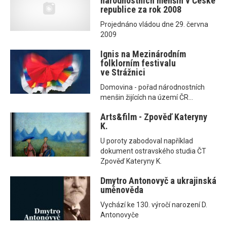
národnostních menšin v České
republice za rok 2008
Projednáno vládou dne 29. června
2009
Ignis na Mezinárodním
folklorním festivalu
ve Strážnici
Domovina - pořad národnostních
menšin žijících na území ČR...
Arts&film - Zpověď Kateryny
K.
U poroty zabodoval například
dokument ostravského studia ČT
Zpověď Kateryny K.
Dmytro Antonovyč a ukrajinská
uměnověda
Vychází ke 130. výročí narození D.
Antonovyče