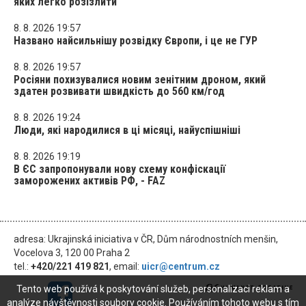
яких легко розізлити
8. 8. 2026 19:57
Названо найсильнішу розвідку Європи, і це не ГУР
8. 8. 2026 19:57
Росіяни похизувалися новим зенітним дроном, який
здатен розвивати швидкість до 560 км/год
8. 8. 2026 19:24
Люди, які народилися в ці місяці, найуспішніші
8. 8. 2026 19:19
В ЄС запропонували нову схему конфіскації
заморожених активів РФ, - FAZ
adresa: Ukrajinská iniciativa v ČR, Dům národnostních menšin,
Vocelova 3, 120 00 Praha 2
tel.:
+420/221 419 821
, email:
uicr@centrum.cz
Tento web používá k poskytování služeb, personalizaci reklam a
analýze návštěvnosti soubory cookie. Používáním tohoto webu s tím