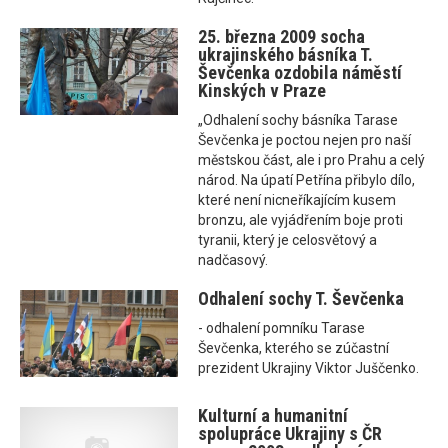
25. března 2009 socha
ukrajinského básníka T.
Ševčenka ozdobila náměstí
Kinských v Praze
„Odhalení sochy básníka Tarase
Ševčenka je poctou nejen pro naší
městskou část, ale i pro Prahu a celý
národ. Na úpatí Petřína přibylo dílo,
které není nicneříkajícím kusem
bronzu, ale vyjádřením boje proti
tyranii, který je celosvětový a
nadčasový.
Odhalení sochy T. Ševčenka
- odhalení pomníku Tarase
Ševčenka, kterého se zúčastní
prezident Ukrajiny Viktor Juščenko.
Kulturní a humanitní
spolupráce Ukrajiny s ČR