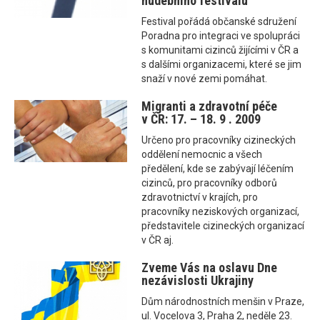
hudebního festivalu
Festival pořádá občanské sdružení
Poradna pro integraci ve spolupráci
s komunitami cizinců žijícími v ČR a
s dalšími organizacemi, které se jim
snaží v nové zemi pomáhat.
Migranti a zdravotní péče
v ČR: 17. – 18. 9 . 2009
Určeno pro pracovníky cizineckých
oddělení nemocnic a všech
předělení, kde se zabývají léčením
cizinců, pro pracovníky odborů
zdravotnictví v krajích, pro
pracovníky neziskových organizací,
představitele cizineckých organizací
v ČR aj.
Zveme Vás na oslavu Dne
nezávislosti Ukrajiny
Dům národnostních menšin v Praze,
ul. Vocelova 3, Praha 2, neděle 23.