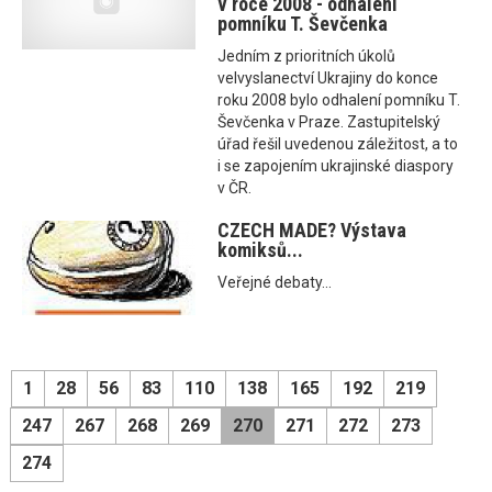
v roce 2008 - odhalení
pomníku T. Ševčenka
Jedním z prioritních úkolů
velvyslanectví Ukrajiny do konce
roku 2008 bylo odhalení pomníku T.
Ševčenka v Praze. Zastupitelský
úřad řešil uvedenou záležitost, a to
i se zapojením ukrajinské diaspory
v ČR.
CZECH MADE? Výstava
komiksů...
Veřejné debaty...
1
28
56
83
110
138
165
192
219
247
267
268
269
270
271
272
273
274