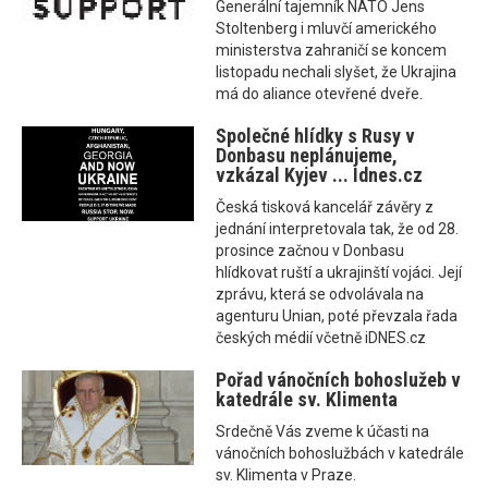
Generální tajemník NATO Jens
Stoltenberg i mluvčí amerického
ministerstva zahraničí se koncem
listopadu nechali slyšet, že Ukrajina
má do aliance otevřené dveře.
Společné hlídky s Rusy v
Donbasu neplánujeme,
vzkázal Kyjev ... Idnes.cz
Česká tisková kancelář závěry z
jednání interpretovala tak, že od 28.
prosince začnou v Donbasu
hlídkovat ruští a ukrajinští vojáci. Její
zprávu, která se odvolávala na
agenturu Unian, poté převzala řada
českých médií včetně iDNES.cz
Pořad vánočních bohoslužeb v
katedrále sv. Klimenta
Srdečně Vás zveme k účasti na
vánočních bohoslužbách v katedrále
sv. Klimenta v Praze.