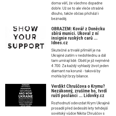
doma věří, že všechno dopadne
dobře. Už se to ale vleče strašně
dlouho, takže občas přichází i
beznaděj.
OBRAZEM: Kovář z Doněcku
sbírá munici. Ukoval z ní
insignie ruských carů ...
Idnes.cz
Skutečné a trvalé příměří je na
Ukrajině zatím v nedohlednu a dál
tam umírají lidé. Obětí je již nejméně
4 700. Za každý vyhlaslý život jeden
diamant na koruně - taková by
mohla být brzy bilance.
Verdikt Chruščova o Krymu?
Nezákonný, zrušíme ho, tvrdí
ruští poslanci ... Lidovky.cz
Rozhodnutí odevzdat Krym Ukrajině
prosadil před šedesáti lety tehdejší
sovětský vůdce Nikita Chruščov s