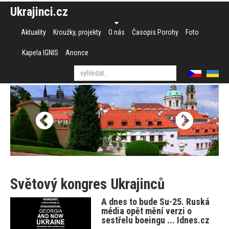
Ukrajinci.cz
Aktuality
Kroužky, projekty
O nás
Časopis Porohy
Foto
Kapela IGNIS
Anonce
Světový kongres Ukrajinců
A dnes to bude Su-25. Ruská
média opět mění verzi o
sestřelu boeingu ... Idnes.cz