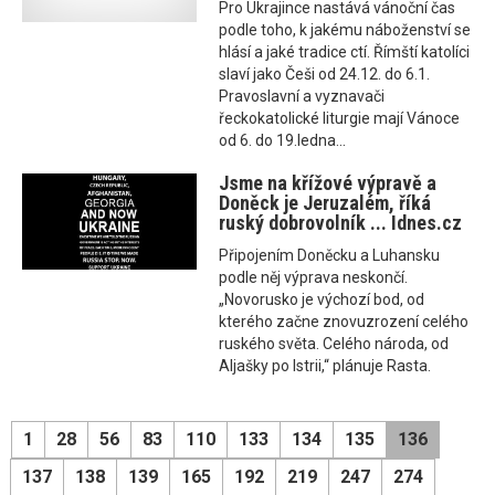
Pro Ukrajince nastává vánoční čas
podle toho, k jakému náboženství se
hlásí a jaké tradice ctí. Římští katolíci
slaví jako Češi od 24.12. do 6.1.
Pravoslavní a vyznavači
řeckokatolické liturgie mají Vánoce
od 6. do 19.ledna...
Jsme na křížové výpravě a
Doněck je Jeruzalém, říká
ruský dobrovolník ... Idnes.cz
Připojením Doněcku a Luhansku
podle něj výprava neskončí.
„Novorusko je výchozí bod, od
kterého začne znovuzrození celého
ruského světa. Celého národa, od
Aljašky po Istrii,“ plánuje Rasta.
1
28
56
83
110
133
134
135
136
137
138
139
165
192
219
247
274