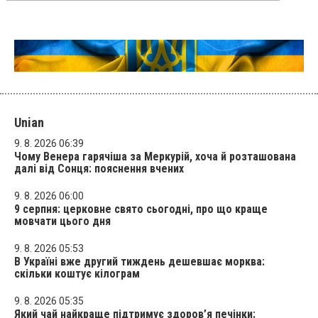
Unian
9. 8. 2026 06:39
Чому Венера гарячіша за Меркурій, хоча й розташована
далі від Сонця: пояснення вчених
9. 8. 2026 06:00
9 серпня: церковне свято сьогодні, про що краще
мовчати цього дня
9. 8. 2026 05:53
В Україні вже другий тиждень дешевшає морква:
скільки коштує кілограм
9. 8. 2026 05:35
Який чай найкраще підтримує здоров’я печінки: