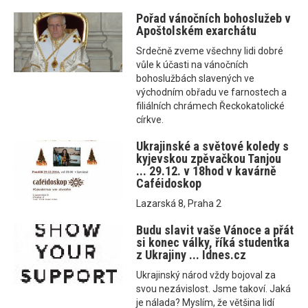
Pořad vánočních bohoslužeb v
Apoštolském exarchátu
Srdečně zveme všechny lidi dobré
vůle k účasti na vánočních
bohoslužbách slavených ve
východním obřadu ve farnostech a
filiálních chrámech Řeckokatolické
církve.
Ukrajinské a světové koledy s
kyjevskou zpěvačkou Tanjou
... 29.12. v 18hod v kavárně
Caféidoskop
Lazarská 8, Praha 2
Budu slavit vaše Vánoce a přát
si konec války, říká studentka
z Ukrajiny ... Idnes.cz
Ukrajinský národ vždy bojoval za
svou nezávislost. Jsme takoví. Jaká
je nálada? Myslím, že většina lidí