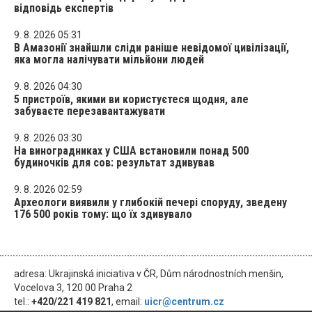
відповідь експертів
9. 8. 2026 05:31
В Амазонії знайшли сліди раніше невідомої цивілізації,
яка могла налічувати мільйони людей
9. 8. 2026 04:30
5 пристроїв, якими ви користуєтеся щодня, але
забуваєте перезавантажувати
9. 8. 2026 03:30
На виноградниках у США встановили понад 500
будиночків для сов: результат здивував
9. 8. 2026 02:59
Археологи виявили у глибокій печері споруду, зведену
176 500 років тому: що їх здивувало
adresa: Ukrajinská iniciativa v ČR, Dům národnostních menšin,
Vocelova 3, 120 00 Praha 2
tel.:
+420/221 419 821
, email:
uicr@centrum.cz