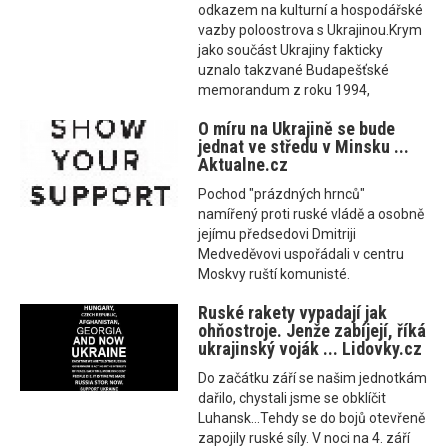
odkazem na kulturní a hospodářské
vazby poloostrova s Ukrajinou.Krym
jako součást Ukrajiny fakticky
uznalo takzvané Budapešťské
memorandum z roku 1994,
O míru na Ukrajině se bude
jednat ve středu v Minsku ...
Aktualne.cz
Pochod "prázdných hrnců"
namířený proti ruské vládě a osobně
jejímu předsedovi Dmitriji
Medveděvovi uspořádali v centru
Moskvy ruští komunisté.
Ruské rakety vypadají jak
ohňostroje. Jenže zabíjejí, říká
ukrajinský voják ... Lidovky.cz
Do začátku září se našim jednotkám
dařilo, chystali jsme se obklíčit
Luhansk...Tehdy se do bojů otevřeně
zapojily ruské síly. V noci na 4. září