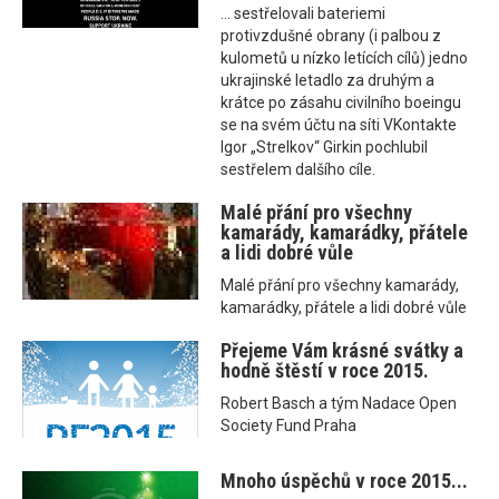
... sestřelovali bateriemi
protivzdušné obrany (i palbou z
kulometů u nízko letících cílů) jedno
ukrajinské letadlo za druhým a
krátce po zásahu civilního boeingu
se na svém účtu na síti VKontakte
Igor „Strelkov“ Girkin pochlubil
sestřelem dalšího cíle.
Malé přání pro všechny
kamarády, kamarádky, přátele
a lidi dobré vůle
Malé přání pro všechny kamarády,
kamarádky, přátele a lidi dobré vůle
Přejeme Vám krásné svátky a
hodně štěstí v roce 2015.
Robert Basch a tým Nadace Open
Society Fund Praha
Mnoho úspěchů v roce 2015...