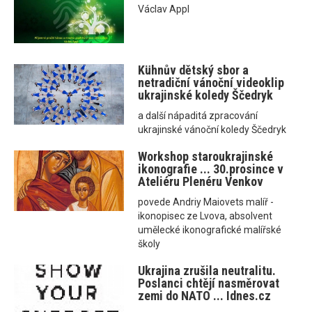
Václav Appl
Kühnův dětský sbor a
netradiční vánoční videoklip
ukrajinské koledy Ščedryk
a další nápaditá zpracování
ukrajinské vánoční koledy Ščedryk
Workshop staroukrajinské
ikonografie ... 30.prosince v
Ateliéru Plenéru Venkov
povede Andriy Maiovets malíř -
ikonopisec ze Lvova, absolvent
umělecké ikonografické malířské
školy
Ukrajina zrušila neutralitu.
Poslanci chtějí nasměrovat
zemi do NATO ... Idnes.cz