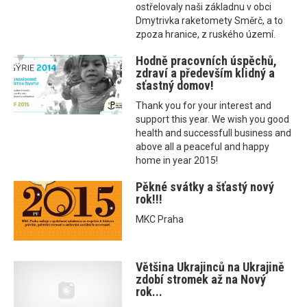
ostřelovaly naši základnu v obci
Dmytrivka raketomety Směrč, a to
zpoza hranice, z ruského území.
Hodně pracovních úspěchů,
zdraví a především klidný a
sťastný domov!
Thank you for your interest and
support this year. We wish you good
health and successfull business and
above all a peaceful and happy
home in year 2015!
Pěkné svátky a šťastý nový
rok!!!
MKC Praha
Většina Ukrajinců na Ukrajině
zdobí stromek až na Nový
rok...