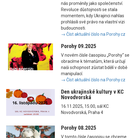
nás proměnily jako společenství.
Revoluce důstojnosti se stala
momentem, kdy Ukrajinci nahlas
prohlásili své právo na vlastní vizi
budoucnosti.
→ Číst aktuální číslo na Porohy.cz
Porohy 09.2025
V novém čísle časopisu „Porohy“ se
obracíme k tématům, která určují
naši schopnost zůstat bdělí v době
manipulací.
→ Číst aktuální číslo na Porohy.cz
Den ukrajinské kultury v KC
Novodvorská
16.11.2025, 15:00, sál KC
Novodvorská, Praha 4
Porohy 08.2025
V tomto čísle časopisu se chceme