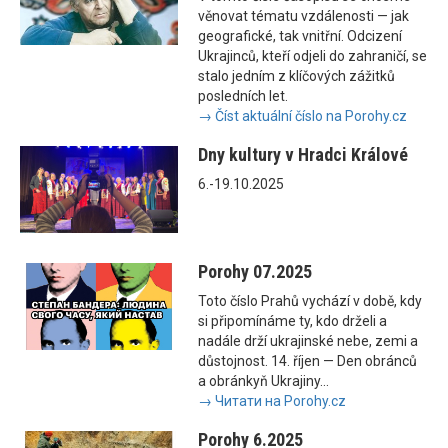
věnovat tématu vzdálenosti — jak
geografické, tak vnitřní. Odcizení
Ukrajinců, kteří odjeli do zahraničí, se
stalo jedním z klíčových zážitků
posledních let.
→ Číst aktuální číslo na Porohy.cz
Dny kultury v Hradci Králové
6.-19.10.2025
Porohy 07.2025
Toto číslo Prahů vychází v době, kdy
si připomínáme ty, kdo drželi a
nadále drží ukrajinské nebe, zemi a
důstojnost. 14. říjen — Den obránců
a obránkyň Ukrajiny...
→ Читати на Porohy.cz
Porohy 6.2025