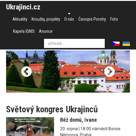
Ukrajinci.cz
Aktuality
Kroužky, projekty
O nás
Časopis Porohy
Foto
Kapela IGNIS
Anonce
Světový kongres Ukrajinců
Běž domů, Ivane
20. srpna | 18:00 náměstí Borise
Němcova, Praha