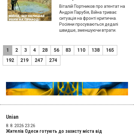
Віталій Портников про атентат на
Андрія Парубія, Війна триває:
ситуація на фронті критична.
Росіяни просуваються дедалі
швидше, зменшуючи втрати.
1
2
3
4
28
56
83
110
138
165
192
219
247
274
Unian
8. 8. 2026 23:26
Жителів Одеси готують до захисту міста від