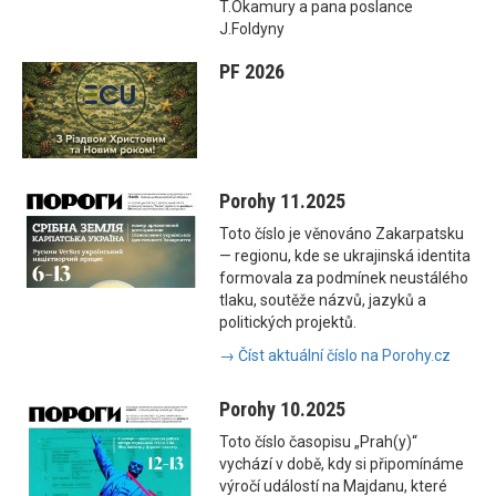
T.Okamury a pana poslance
J.Foldyny
PF 2026
Porohy 11.2025
Toto číslo je věnováno Zakarpatsku
— regionu, kde se ukrajinská identita
formovala za podmínek neustálého
tlaku, soutěže názvů, jazyků a
politických projektů.
→ Číst aktuální číslo na Porohy.cz
Porohy 10.2025
Toto číslo časopisu „Prah(y)“
vychází v době, kdy si připomínáme
výročí událostí na Majdanu, které