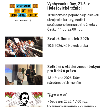
Vyshyvanka Day, 21.5. v
Holešovické tržnici
Tržní náměstí popáté ožije oslavou
ukrajinské kultury, tradic i
současného komunitního života v
Česku, 11.00-22.00 hod.
Svátek Dne matek 2026
10.5.2026, KC Novodvorská
Setkání s vládní zmocněnkyní
pro lidská práva
13. března 2026, Dům
národnostních menšin
"Думи мої"
7 березня 2026, 17:00 год,
Будинок національних меншин,