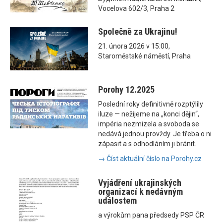
Vocelova 602/3, Praha 2
Společně za Ukrajinu!
21. února 2026 v 15:00,
Staroměstské náměstí, Praha
Porohy 12.2025
Poslední roky definitivně rozptýlily
iluze — nežijeme na „konci dějin“,
impéria nezmizela a svoboda se
nedává jednou provždy. Je třeba o ni
zápasit a s odhodláním ji bránit.
→ Číst aktuální číslo na Porohy.cz
Vyjádření ukrajinských
organizací k nedávným
událostem
a výrokům pana předsedy PSP ČR