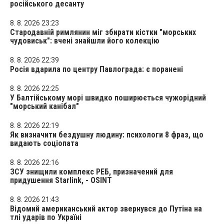
російського десанту
8. 8. 2026 23:23
Стародавній римлянин міг збирати кістки "морських
чудовиськ": вчені знайшли його колекцію
8. 8. 2026 22:39
Росія вдарила по центру Павлограда: є поранені
8. 8. 2026 22:25
У Балтійському морі швидко поширюється чужорідний
"морський канібал"
8. 8. 2026 22:19
Як визначити бездушну людину: психологи 8 фраз, що
видають соціопата
8. 8. 2026 22:16
ЗСУ знищили комплекс РЕБ, призначений для
придушення Starlink, - OSINT
8. 8. 2026 21:43
Відомий американський актор звернувся до Путіна на
тлі ударів по Україні