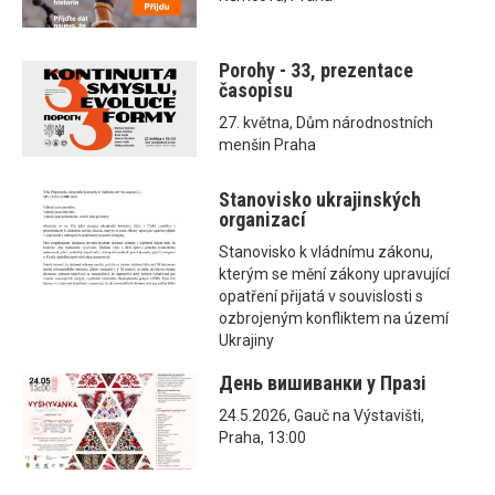
Porohy - 33, prezentace
časopisu
27. května, Dům národnostních
menšin Praha
Stanovisko ukrajinských
organizací
Stanovisko k vládnímu zákonu,
kterým se mění zákony upravující
opatření přijatá v souvislosti s
ozbrojeným konfliktem na území
Ukrajiny
День вишиванки у Празі
24.5.2026, Gauč na Výstavišti,
Praha, 13:00