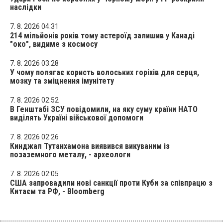
наслідки
7. 8. 2026 04:31
214 мільйонів років тому астероїд залишив у Канаді
"око", видиме з космосу
7. 8. 2026 03:28
У чому полягає користь волоських горіхів для серця,
мозку та зміцнення імунітету
7. 8. 2026 02:52
В Генштабі ЗСУ повідомили, на яку суму країни НАТО
виділять Україні військової допомоги
7. 8. 2026 02:26
Кинджал Тутанхамона виявився викуваним із
позаземного металу, - археологи
7. 8. 2026 02:05
США запровадили нові санкції проти Куби за співпрацю з
Китаєм та РФ, - Bloomberg