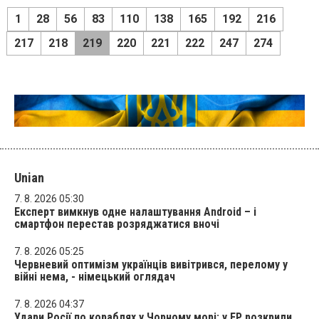
1
28
56
83
110
138
165
192
216
217
218
219
220
221
222
247
274
Unian
7. 8. 2026 05:30
Експерт вимкнув одне налаштування Android – і
смартфон перестав розряджатися вночі
7. 8. 2026 05:25
Червневий оптимізм українців вивітрився, перелому у
війні нема, - німецький оглядач
7. 8. 2026 04:37
Удари Росії по кораблях у Чорному морі: у FP розкрили