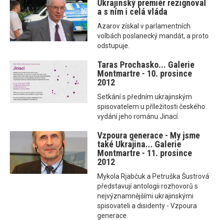
Ukrajinský premiér rezignoval
a s ním i celá vláda
Azarov získal v parlamentních
volbách poslanecký mandát, a proto
odstupuje.
Taras Prochasko... Galerie
Montmartre - 10. prosince
2012
Setkání s předním ukrajinským
spisovatelem u příležitosti českého
vydání jeho románu Jinací.
Vzpoura generace - My jsme
také Ukrajina... Galerie
Montmartre - 11. prosince
2012
Mykola Rjabčuk a Petruška Šustrová
představují antologii rozhovorů s
nejvýznamnějšími ukrajinskými
spisovateli a disidenty - Vzpoura
generace.