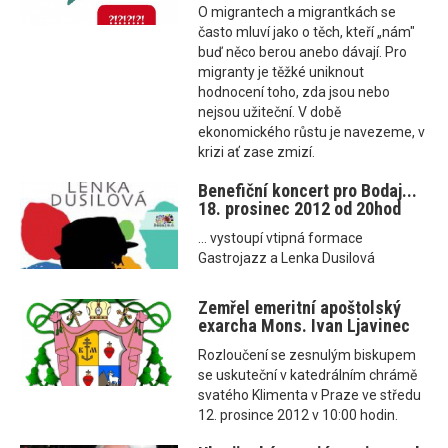
O migrantech a migrantkách se
často mluví jako o těch, kteří „nám"
buď něco berou anebo dávají. Pro
migranty je těžké uniknout
hodnocení toho, zda jsou nebo
nejsou užiteční. V době
ekonomického růstu je navezeme, v
krizi ať zase zmizí.
Benefiční koncert pro Bodaj...
18. prosinec 2012 od 20hod
... vystoupí vtipná formace
Gastrojazz a Lenka Dusilová
Zemřel emeritní apoštolský
exarcha Mons. Ivan Ljavinec
Rozloučení se zesnulým biskupem
se uskuteční v katedrálním chrámě
svatého Klimenta v Praze ve středu
12. prosince 2012 v 10:00 hodin.