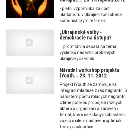
- pietní vzpomínka za oběti
hladomoru v Ukrajině způsobená
komunistickým režimem
„Ukrajinské volby -
demokracie na ústupu?
... promítání a debata na téma
výsledků nedávno proběhlých
ukrajinských voleb
Národní workshop projektu
iYouth... 23. 11. 2012
Projekt iYouth se zaměřuje na
integraci mládeže z řad migrantů. S
nárůstem počtu mladých migrantů
cítíme potřebu propojení různých
aktérů a organizací a zároveň i
témat, které se k daným oblastem
vážou s cílem nastavení optimální
formy spolupráce.