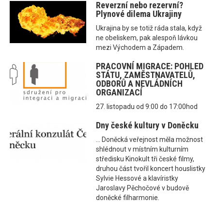
Reverzní nebo rezervní?
Plynové dilema Ukrajiny
Ukrajina by se totiž ráda stala, když
ne obeliskem, pak alespoň lávkou
mezi Východem a Západem.
PRACOVNÍ MIGRACE: POHLED
STÁTU, ZAMĚSTNAVATELŮ,
ODBORŮ A NEVLÁDNÍCH
ORGANIZACÍ
27. listopadu od 9:00 do 17:00hod
Dny české kultury v Doněcku
... Doněcká veřejnost měla možnost
shlédnout v místním kulturním
středisku Kinokult tři české filmy,
druhou část tvořil koncert houslistky
Sylvie Hessové a klavíristky
Jaroslavy Pěchočové v budově
doněcké filharmonie.