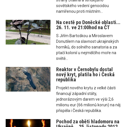
strany Stalina a tehdejšího
sovětského vedení genocidou
namířenou proti místním...
Na cestě po Doněcké oblasti...
26. 11. ve 21:00hod na ČT
S Jiřím Bartoškou a Miroslavem
Donutilem na slavnost ukrajinských
horníků, do solného sanatoria a za
ptačí kolonií u nejmělčího moře na
světě...
Reaktor v Černobylu dostal
nový kryt, platila ho i Česká
republika
Projekt nového krytu z velké části
financují západní státy,
jednorázovým darem ve výši 2,6
milionu eur (66 milionů korun) na něj
přispěla i Česká republika.
Pochod za oběti hladomoru na
Ukrajině... 25. listopadu 2012