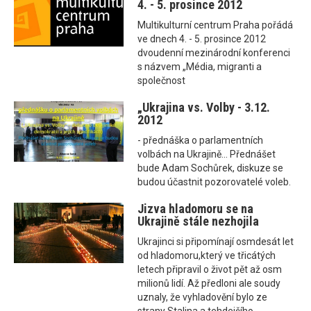
4. - 5. prosince 2012
Multikulturní centrum Praha pořádá
ve dnech 4. - 5. prosince 2012
dvoudenní mezinárodní konferenci
s názvem „Média, migranti a
společnost
„Ukrajina vs. Volby - 3.12.
2012
- přednáška o parlamentních
volbách na Ukrajině... Přednášet
bude Adam Sochůrek, diskuze se
budou účastnit pozorovatelé voleb.
Jizva hladomoru se na
Ukrajině stále nezhojila
Ukrajinci si připomínají osmdesát let
od hladomoru,který ve třicátých
letech připravil o život pět až osm
milionů lidí. Až předloni ale soudy
uznaly, že vyhladovění bylo ze