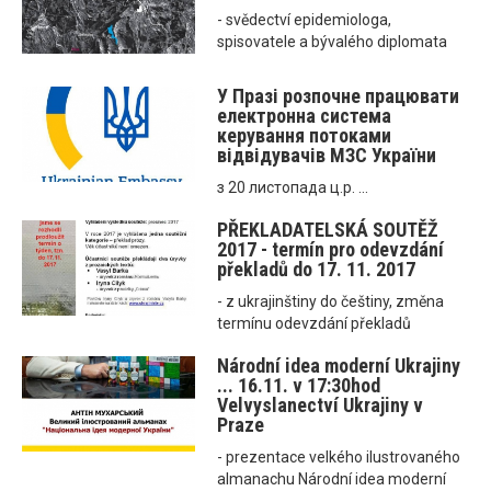
- svědectví epidemiologa,
spisovatele a bývalého diplomata
У Празі розпочне працювати
електронна система
керування потоками
відвідувачів МЗС України
з 20 листопада ц.р. ...
PŘEKLADATELSKÁ SOUTĚŽ
2017 - termín pro odevzdání
překladů do 17. 11. 2017
- z ukrajinštiny do češtiny, změna
termínu odevzdání překladů
Národní idea moderní Ukrajiny
... 16.11. v 17:30hod
Velvyslanectví Ukrajiny v
Praze
- prezentace velkého ilustrovaného
almanachu Národní idea moderní