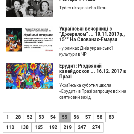
Týden ukrajinského filmu
Українські вечорниці з
"Джерелом" ... 19.11.2017р.,
15°° На Слованах-Емаузи
- у рамках Днів української
культури в ЧР
Ерудит: Різдвяний
калейдоскоп ... 16.12. 2017 в
Празі
Українська суботня школа
«Ерудит» в Празі запрошує всіх на
святковий захід
1
28
52
53
54
55
56
57
58
83
110
138
165
192
219
247
274