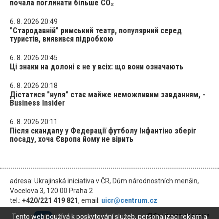
почала поглинати більше CO₂
6. 8. 2026 20:49
"Стародавній" римський театр, популярний серед
туристів, виявився підробкою
6. 8. 2026 20:45
Ці знаки на долоні є не у всіх: що вони означають
6. 8. 2026 20:18
Дістатися "нуля" стає майже неможливим завданням, -
Business Insider
6. 8. 2026 20:11
Після скандалу у Федерації футболу Інфантіно зберіг
посаду, хоча Європа йому не вірить
adresa: Ukrajinská iniciativa v ČR, Dům národnostních menšin,
Vocelova 3, 120 00 Praha 2
tel.:
+420/221 419 821
, email:
uicr@centrum.cz
Tento web používá k poskytování služeb, personalizaci reklam a