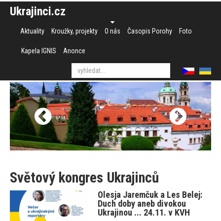
Ukrajinci.cz
Aktuality
Kroužky, projekty
O nás
Časopis Porohy
Foto
Kapela IGNIS
Anonce
Světový kongres Ukrajinců
Olesja Jaremčuk a Les Belej:
Duch doby aneb divokou
Ukrajinou ... 24.11. v KVH