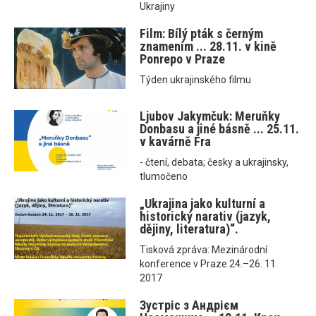
Ukrajiny
Film: Bílý pták s černým
znamením ... 28.11. v kině
Ponrepo v Praze
Týden ukrajinského filmu
Ljubov Jakymčuk: Meruňky
Donbasu a jiné básně ... 25.11.
v kavárně Fra
- čtení, debata; česky a ukrajinsky,
tlumočeno
„Ukrajina jako kulturní a
historický narativ (jazyk,
dějiny, literatura)“.
Tisková zpráva: Mezinárodní
konference v Praze 24.–26. 11.
2017
Зустріс з Андрієм