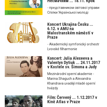
Несмачним ... 18.11. Крок
- представником світової управи
Спілки Української молоді
Koncert Ukrajina Česku ...
6.12. v AMU na
Malostranském náměstí v
Praze
- Akademický symfonický orchestr
Lvovské filharmonie
Koncert: Julia Alexeeva a
Valentyn Dytiuk ... 24.11.2017
v Kostele sv. Šimona a Judy
Mezinárodní operní akademie -
Marina Shaguch a Alexandra
Khandrava uvadějí mladé operní
hvězdy
Film: Červený ... 1.12.2017 v
Kině Atlas v Praze