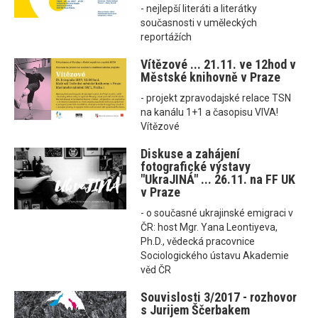
- nejlepší literáti a literátky
současnosti v uměleckých
reportážích
Vítězové ... 21.11. ve 12hod v
Městské knihovně v Praze
- projekt zpravodajské relace TSN
na kanálu 1+1 a časopisu VIVA!
Vítězové
Diskuse a zahájení
fotografické výstavy
"UkraJINÁ" ... 26.11. na FF UK
v Praze
- o současné ukrajinské emigraci v
ČR: host Mgr. Yana Leontiyeva,
Ph.D., vědecká pracovnice
Sociologického ústavu Akademie
věd ČR
Souvislosti 3/2017 - rozhovor
s Jurijem Ščerbakem