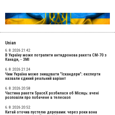
Unian
6. 8. 2026 21:42
В Україну може потрапити антидронова ракета CM-70 з
Канади, - ЗМІ
6. 8. 2026 21:24
Чим Україна може знищувати "Іскандери": експерти
назвали єдиний реальний варіант
6. 8. 2026 20:58
Частина ракети SpaceX розбилася об Місяць: вчені
розповіли про побачене в телескоп
6. 8. 2026 20:52
Китай оточив пустелю деревами: через роки вона