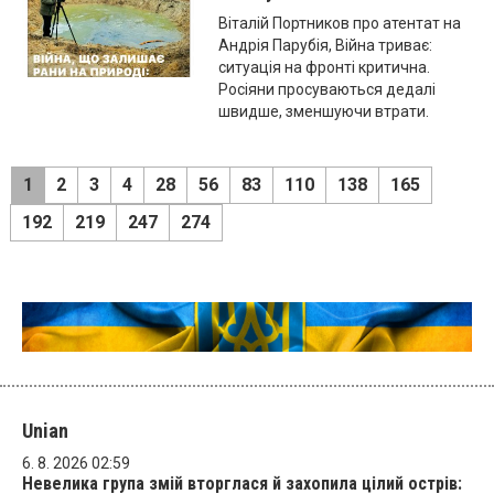
Віталій Портников про атентат на
Андрія Парубія, Війна триває:
ситуація на фронті критична.
Росіяни просуваються дедалі
швидше, зменшуючи втрати.
1
2
3
4
28
56
83
110
138
165
192
219
247
274
Unian
6. 8. 2026 02:59
Невелика група змій вторглася й захопила цілий острів: