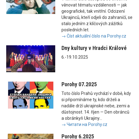
věnovat tématu vzdálenosti — jak
geografické, tak vnitřní. Odcizení
Ukrajinců, kteří odjeli do zahraničí, se
stalo jedním z klíčových zážitků
posledních let.
→ Číst aktuální číslo na Porohy.cz
Dny kultury v Hradci Králové
6.-19.10.2025
Porohy 07.2025
Toto číslo Prahů vychází v době, kdy
si připomínáme ty, kdo drželi a
nadále drží ukrajinské nebe, zemi a
důstojnost. 14. říjen — Den obránců
a obránkyň Ukrajiny...
→ Читати на Porohy.cz
Porohy 6.2025