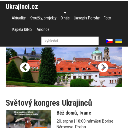
Ukrajinci.cz
Aktuality
Kroužky, projekty
O nás
Časopis Porohy
Foto
Kapela IGNIS
Anonce
Světový kongres Ukrajinců
Běž domů, Ivane
20. srpna | 18:00 náměstí Borise
Němcova, Praha