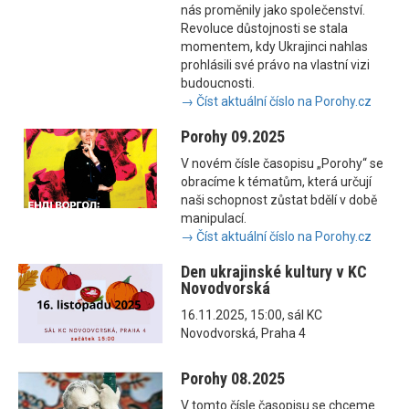
nás proměnily jako společenství.
Revoluce důstojnosti se stala
momentem, kdy Ukrajinci nahlas
prohlásili své právo na vlastní vizi
budoucnosti.
→ Číst aktuální číslo na Porohy.cz
Porohy 09.2025
V novém čísle časopisu „Porohy“ se
obracíme k tématům, která určují
naši schopnost zůstat bdělí v době
manipulací.
→ Číst aktuální číslo na Porohy.cz
Den ukrajinské kultury v KC
Novodvorská
16.11.2025, 15:00, sál KC
Novodvorská, Praha 4
Porohy 08.2025
V tomto čísle časopisu se chceme