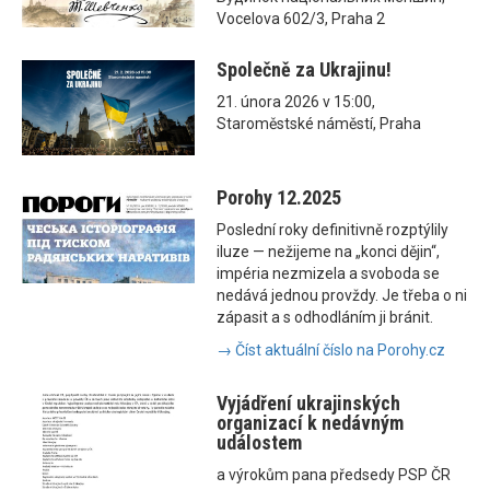
Vocelova 602/3, Praha 2
Společně za Ukrajinu!
21. února 2026 v 15:00,
Staroměstské náměstí, Praha
Porohy 12.2025
Poslední roky definitivně rozptýlily
iluze — nežijeme na „konci dějin“,
impéria nezmizela a svoboda se
nedává jednou provždy. Je třeba o ni
zápasit a s odhodláním ji bránit.
→ Číst aktuální číslo na Porohy.cz
Vyjádření ukrajinských
organizací k nedávným
událostem
a výrokům pana předsedy PSP ČR