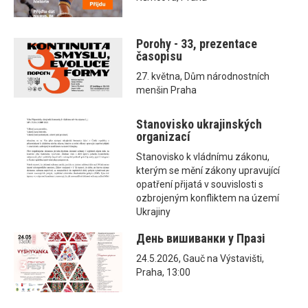
Porohy - 33, prezentace
časopisu
27. května, Dům národnostních
menšin Praha
Stanovisko ukrajinských
organizací
Stanovisko k vládnímu zákonu,
kterým se mění zákony upravující
opatření přijatá v souvislosti s
ozbrojeným konfliktem na území
Ukrajiny
День вишиванки у Празі
24.5.2026, Gauč na Výstavišti,
Praha, 13:00