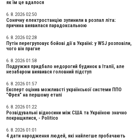
як їм це вдалося
6. 8. 2026 02:50
Сонячну електростанцію зупинили в розпал літа:
причина виявилася парадоксальною
6. 8. 2026 02:28
Путін перегруповує бойові дії в Україні: у WSJ розповіли,
чого він прагне
6. 8. 2026 01:58
Подружжя придбало недорогий будинок в Італії, але
незабаром виявився головний підступ
6. 8. 2026 01:57
Експерт оцінив можливсті української системи ППО
"Фрея" на першому етапі
6. 8. 2026 01:22
Розвідувальні відносини між США та Україною значно
покращилися, - Politico
6. 8. 2026 01:01
4 дати народження людей, які найлегше пробачають