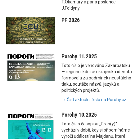
T.Okamury a pana poslance
J.Foldyny
PF 2026
Porohy 11.2025
Toto číslo je věnováno Zakarpatsku
— regionu, kde se ukrajinská identita
formovala za podmínek neustálého
tlaku, soutěže názvů, jazyků a
politických projektů.
→ Číst aktuální číslo na Porohy.cz
Porohy 10.2025
Toto číslo časopisu „Prah(y)“
vychází v době, kdy si připomínáme
výročí událostí na Majdanu, které