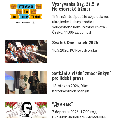
Vyshyvanka Day, 21.5. v
Holešovické tržnici
Tržní náměstí popáté ožije oslavou
ukrajinské kultury, tradic i
současného komunitního života v
Česku, 11.00-22.00 hod.
Svátek Dne matek 2026
10.5.2026, KC Novodvorská
Setkání s vládní zmocněnkyní
pro lidská práva
13. března 2026, Dům
národnostních menšin
"Думи мої"
7 березня 2026, 17:00 год,
Будинок національних меншин,