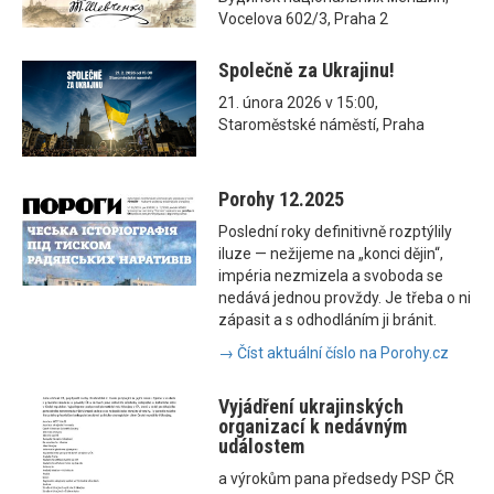
Vocelova 602/3, Praha 2
Společně za Ukrajinu!
21. února 2026 v 15:00,
Staroměstské náměstí, Praha
Porohy 12.2025
Poslední roky definitivně rozptýlily
iluze — nežijeme na „konci dějin“,
impéria nezmizela a svoboda se
nedává jednou provždy. Je třeba o ni
zápasit a s odhodláním ji bránit.
→ Číst aktuální číslo na Porohy.cz
Vyjádření ukrajinských
organizací k nedávným
událostem
a výrokům pana předsedy PSP ČR