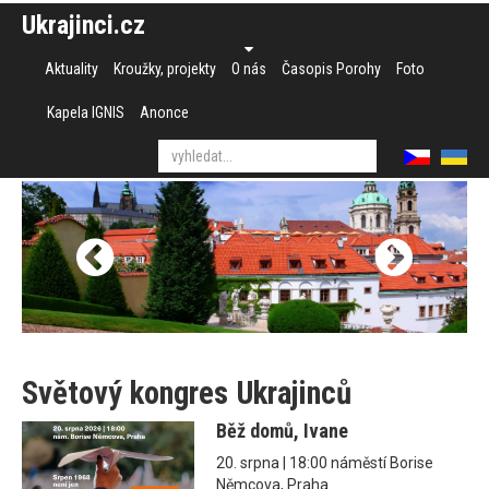
Ukrajinci.cz
Aktuality
Kroužky, projekty
O nás
Časopis Porohy
Foto
Kapela IGNIS
Anonce
Světový kongres Ukrajinců
Běž domů, Ivane
20. srpna | 18:00 náměstí Borise
Němcova, Praha