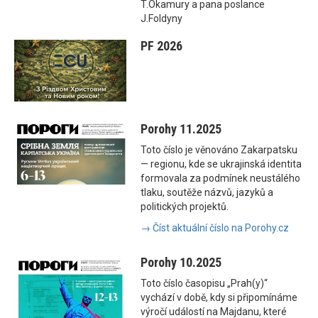
T.Okamury a pana poslance
J.Foldyny
PF 2026
Porohy 11.2025
Toto číslo je věnováno Zakarpatsku
— regionu, kde se ukrajinská identita
formovala za podmínek neustálého
tlaku, soutěže názvů, jazyků a
politických projektů.
→ Číst aktuální číslo na Porohy.cz
Porohy 10.2025
Toto číslo časopisu „Prah(y)“
vychází v době, kdy si připomínáme
výročí událostí na Majdanu, které