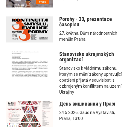
Porohy - 33, prezentace
časopisu
27. května, Dům národnostních
menšin Praha
Stanovisko ukrajinských
organizací
Stanovisko k vládnímu zákonu,
kterým se mění zákony upravující
opatření přijatá v souvislosti s
ozbrojeným konfliktem na území
Ukrajiny
День вишиванки у Празі
24.5.2026, Gauč na Výstavišti,
Praha, 13:00