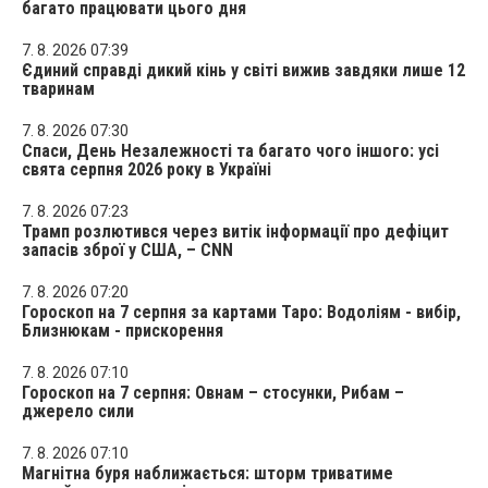
багато працювати цього дня
7. 8. 2026 07:39
Єдиний справді дикий кінь у світі вижив завдяки лише 12
тваринам
7. 8. 2026 07:30
Спаси, День Незалежності та багато чого іншого: усі
свята серпня 2026 року в Україні
7. 8. 2026 07:23
Трамп розлютився через витік інформації про дефіцит
запасів зброї у США, – CNN
7. 8. 2026 07:20
Гороскоп на 7 серпня за картами Таро: Водоліям - вибір,
Близнюкам - прискорення
7. 8. 2026 07:10
Гороскоп на 7 серпня: Овнам – стосунки, Рибам –
джерело сили
7. 8. 2026 07:10
Магнітна буря наближається: шторм триватиме