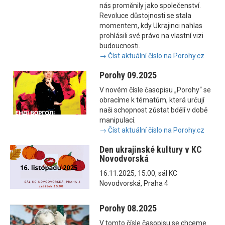
nás proměnily jako společenství.
Revoluce důstojnosti se stala
momentem, kdy Ukrajinci nahlas
prohlásili své právo na vlastní vizi
budoucnosti.
→ Číst aktuální číslo na Porohy.cz
Porohy 09.2025
V novém čísle časopisu „Porohy“ se
obracíme k tématům, která určují
naši schopnost zůstat bdělí v době
manipulací.
→ Číst aktuální číslo na Porohy.cz
Den ukrajinské kultury v KC
Novodvorská
16.11.2025, 15:00, sál KC
Novodvorská, Praha 4
Porohy 08.2025
V tomto čísle časopisu se chceme