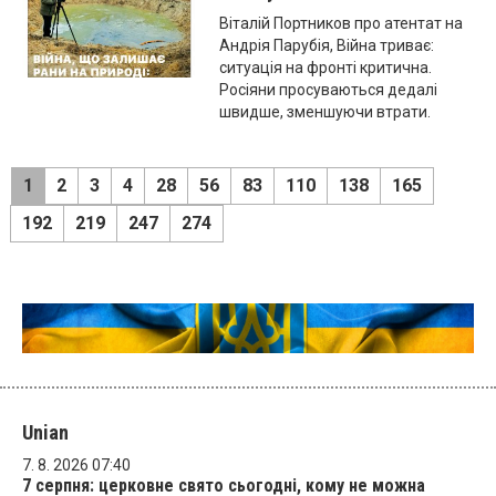
Віталій Портников про атентат на
Андрія Парубія, Війна триває:
ситуація на фронті критична.
Росіяни просуваються дедалі
швидше, зменшуючи втрати.
1
2
3
4
28
56
83
110
138
165
192
219
247
274
Unian
7. 8. 2026 07:40
7 серпня: церковне свято сьогодні, кому не можна