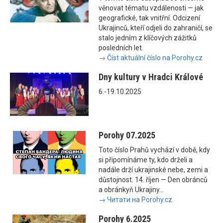
věnovat tématu vzdálenosti — jak
geografické, tak vnitřní. Odcizení
Ukrajinců, kteří odjeli do zahraničí, se
stalo jedním z klíčových zážitků
posledních let.
→ Číst aktuální číslo na Porohy.cz
Dny kultury v Hradci Králové
6.-19.10.2025
Porohy 07.2025
Toto číslo Prahů vychází v době, kdy
si připomínáme ty, kdo drželi a
nadále drží ukrajinské nebe, zemi a
důstojnost. 14. říjen — Den obránců
a obránkyň Ukrajiny...
→ Читати на Porohy.cz
Porohy 6.2025