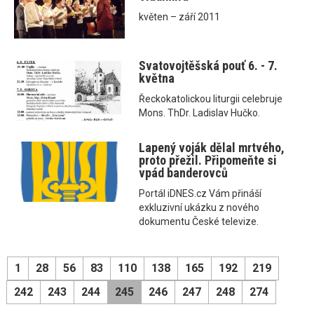
květen – září 2011
Svatovojtěšská pouť 6. - 7.
května
Řeckokatolickou liturgii celebruje
Mons. ThDr. Ladislav Hučko.
Lapený voják dělal mrtvého,
proto přežil. Připomeňte si
vpád banderovců
Portál iDNES.cz Vám přináší
exkluzivní ukázku z nového
dokumentu České televize.
1
28
56
83
110
138
165
192
219
242
243
244
245
246
247
248
274