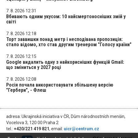
7. 8. 2026 12:31
Вбивають одним укусом: 10 найсмертоносніших змій у
світі
7. 8. 2026 12:18
Торт заввишки понад метр і несподівана пропозиція:
стало відомо, хто став другим тренером "Голосу країни"
7. 8. 2026 12:15
Google видалить одну з найкорисніших функцій Gmail:
що зміниться у 2027 році
7. 8. 2026 12:08
Росія почала використовувати збільшену версію
"Гербери", - Флеш
adresa: Ukrajinská iniciativa v ČR, Dům národnostních menšin,
Vocelova 3, 120 00 Praha 2
tel.:
+420/221 419 821
, email:
uicr@centrum.cz