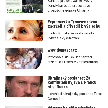
Bandité provokovali ve Lvově,
Danylyšyn bude pracovat ve
prospěch evropské Ukrajiny
Expremiérku Tymošenkovou
zadrželi a přivedli k výslechu
...údajně proto, že se dle soudu
vyhýbala vyšetřování
www.domavcr.cz
Informace sloužící k orientaci
cizinců a k řešení životních situací...
Ukrajinský poslanec: Za
konfliktem Kyjeva s Prahou
stojí Rusko
...prohlásil ukrajinský poslanec Taras
Čornovil
Výstava koláží z výročních