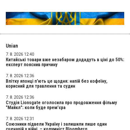
Unian
7. 8. 2026 12:40
Китайські товари вже незабаром додадуть в ціні до 50%:
експерт пояснив причину
7. 8. 2026 12:36
Влітку японці п'ють це щодня: напій без кофеїну,
корисний для травлення та судин
7. 8. 2026 12:36
Студія Lionsgate оголосила про продовження фільму
"Майкл": коли буде прем'єра
7. 8. 2026 12:31
Союзники підвели Україну і залишили лише один
сценарій у війні, – колумніст Bloomberg