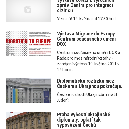
zpráv Centra pro integraci
cizinců
Vernisář 19. května od 17.30 hod.
Výstava Migrace do Evropy:
Centrum současného umění
DOX
Centrum současného umění DOX a
Rada pro mezinárodní vztahy -
zahájení výstavy 19. května 2011 v
19 hodin
Diplomatická roztržka mezi
Českem a Ukrajinou pokračuje.
Češi se rozhodli Ukrajincům vrátit
„úder“:
Praha vyhostí ukrajinské
diplomaty, oplatí tak
vypovězení Čechů