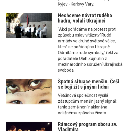
Kyjev - Karlovy Vary.
Nechceme návrat rudého
hadru, volali Ukrajinci
"Akci pořádáme na protest proti
způsobu oslav vítězství Rudé
armády ve druhé světové válce,
které se pořádají na Ukrajině.
Odmítáme rudé symboly," řekl za
pořadatele Oleh Zajnullin z
mezinárodního sdružení Ukrajinská
svoboda.
Špatná situace menšin. Češi
se bojí žít s jinými lidmi
Většinová společnost vysílá
zástupcům menšin jasný signál:
tahle země není nakloněna
odlišnému způsobu života
Rámcový program sboru sv.
Vladimíra