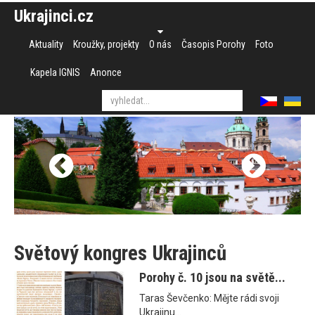
Ukrajinci.cz
Aktuality
Kroužky, projekty
O nás
Časopis Porohy
Foto
Kapela IGNIS
Anonce
Světový kongres Ukrajinců
Porohy č. 10 jsou na světě...
Taras Ševčenko: Mějte rádi svoji
Ukrajinu...