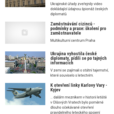
Ukrajinské úřady zveřejnily video
dokládající údajnou špionáž českých
diplomatů
Zaměstnávání cizinců -
podmínky a praxe: školení pro
zaměstnavatele
Multikulturní centrum Praha
Ukrajina vyhostila české
diplomaty, pídili se po tajných
informacích
V zemi se zajímali o státní tajemství,
které souviselo s letectvím.
K otevření linky Karlovy Vary -
Kyjev
... dalším mezníkem v historii letiště
v Olšových Vratech bylo poměrně
dlouho očekávané otevření
pravidelného leteckého spojení