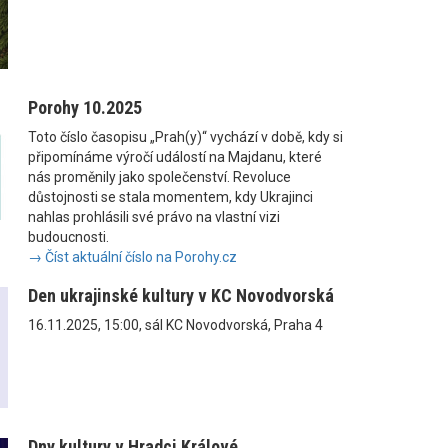
Porohy 10.2025
Toto číslo časopisu „Prah(y)“ vychází v době, kdy si
připomínáme výročí událostí na Majdanu, které
nás proměnily jako společenství. Revoluce
důstojnosti se stala momentem, kdy Ukrajinci
nahlas prohlásili své právo na vlastní vizi
budoucnosti.
→ Číst aktuální číslo na Porohy.cz
Den ukrajinské kultury v KC Novodvorská
16.11.2025, 15:00, sál KC Novodvorská, Praha 4
Dny kultury v Hradci Králové