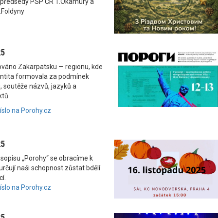
 předsedy PSP ČR T.Okamury a
.Foldyny
25
nováno Zakarpatsku — regionu, kde
dentita formovala za podmínek
, soutěže názvů, jazyků a
ktů.
číslo na Porohy.cz
25
asopisu „Porohy“ se obracíme k
rčují naši schopnost zůstat bdělí
í.
číslo na Porohy.cz
25