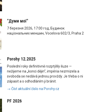
"Думи мої"
7 березня 2026, 17:00 год, Будинок
національних меншин, Vocelova 602/3, Praha 2
Porohy 12.2025
Poslední roky definitivně rozptýlily iluze —
nežijeme na „konci dějin“, impéria nezmizela a
svoboda se nedává jednou provždy. Je třeba o ni
zápasit a s odhodláním ji bránit.
→ Číst aktuální číslo na Porohy.cz
PF 2026