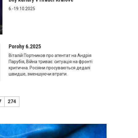
6.-19.10.2025
Porohy 6.2025
Віталій Портников про атентат на Андрія
Парубія, Війна триває: ситуація на фронті
критична. Росіяни просуваються дедалі
швидше, зменшуючи втрати.
7
274