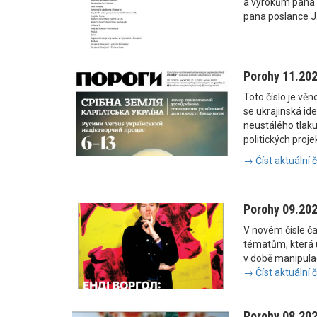
a výrokům pana
pana poslance J
Porohy 11.20
Toto číslo je vě
se ukrajinská i
neustálého tlaku
politických proje
→ Číst aktuální 
Porohy 09.20
V novém čísle č
tématům, která u
v době manipulac
→ Číst aktuální 
Porohy 08.20