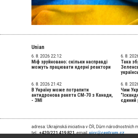
Unian
6. 8. 2026 22:12
6. 8. 202
Міф зруйновано: скільки насправді
Така зб
можуть працювати ядерні реактори
Зеленсь
українс
6. 8. 2026 21:42
6. 8. 202
В Україну може потрапити
Чим Ук
антидронова ракета CM-70 з Канади,
"Ісканд
- ЗМІ
єдиний 
adresa: Ukrajinská iniciativa v ČR, Dům národnostních 
tel.:
+420/221 419 821
, email:
uicr@centrum.cz