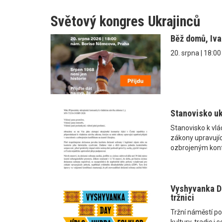
Světový kongres Ukrajinců
Běž domů, Iv
20. srpna | 18:0
Stanovisko uk
Stanovisko k vl
zákony upravující
ozbrojeným konf
Vyshyvanka Da
tržnici
Tržní náměstí po
kultury, tradic 