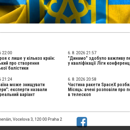
6 22:00
6. 8. 2026 21:57
роя є лише у кількох країн:
"Динамо" здобуло важливу п
кий про створення
у кваліфікації Ліги конференц
ької балістики
6 21:24
6. 8. 2026 20:58
раїна може знищувати
Частина ракети SpaceX розби
ери": експерти назвали
Місяць: вчені розповіли про 
реальний варіант
в телескоп
menšin, Vocelova 3, 120 00 Praha 2