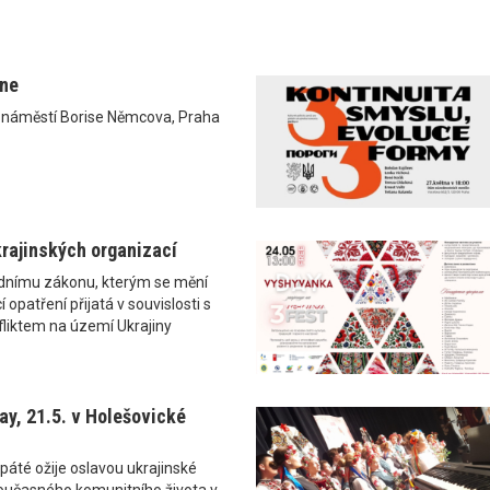
ane
0 náměstí Borise Němcova, Praha
rajinských organizací
ádnímu zákonu, kterým se mění
 opatření přijatá v souvislosti s
liktem na území Ukrajiny
y, 21.5. v Holešovické
páté ožije oslavou ukrajinské
i současného komunitního života v