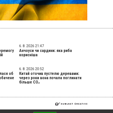
6. 8. 2026 21:47
еремогу
Анчоуси чи сардини: яка риба
ій
корисніша
6. 8. 2026 20:52
лася об
Китай оточив пустелю деревами:
побачене
через роки вона почала поглинати
більше CO₂