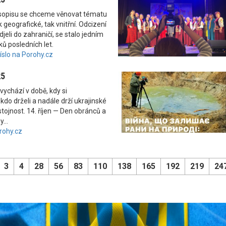
asopisu se chceme věnovat tématu
 geografické, tak vnitřní. Odcizení
odjeli do zahraničí, se stalo jedním
ků posledních let.
číslo na Porohy.cz
25
vychází v době, kdy si
kdo drželi a nadále drží ukrajinské
tojnost. 14. říjen — Den obránců a
...
rohy.cz
3
4
28
56
83
110
138
165
192
219
24