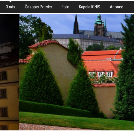
O nás
Časopis Porohy
Foto
Kapela IGNIS
Anonce