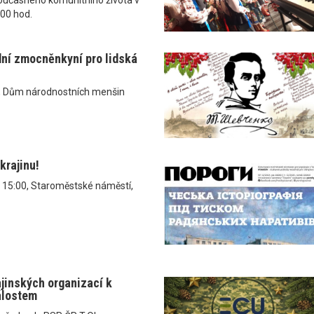
.00 hod.
dní zmocněnkyní pro lidská
, Dům národnostních menšin
krajinu!
v 15:00, Staroměstské náměstí,
ajinských organizací k
álostem