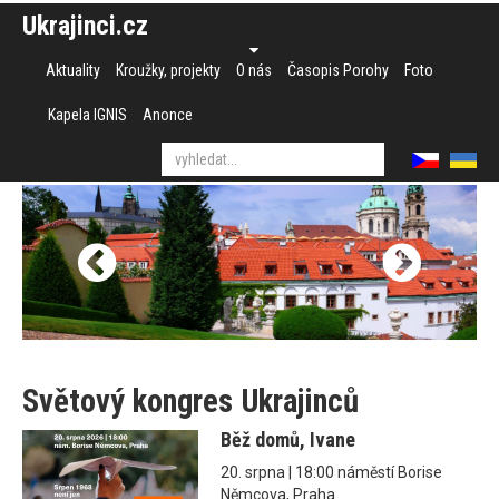
Ukrajinci.cz
Aktuality
Kroužky, projekty
O nás
Časopis Porohy
Foto
Kapela IGNIS
Anonce
Světový kongres Ukrajinců
Běž domů, Ivane
20. srpna | 18:00 náměstí Borise
Němcova, Praha