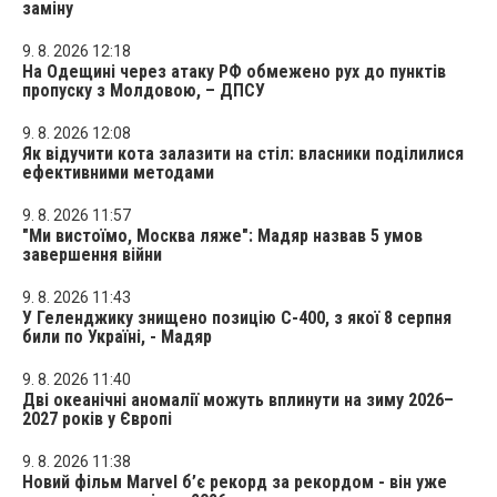
заміну
9. 8. 2026 12:18
На Одещині через атаку РФ обмежено рух до пунктів
пропуску з Молдовою, – ДПСУ
9. 8. 2026 12:08
Як відучити кота залазити на стіл: власники поділилися
ефективними методами
9. 8. 2026 11:57
"Ми вистоїмо, Москва ляже": Мадяр назвав 5 умов
завершення війни
9. 8. 2026 11:43
У Геленджику знищено позицію С-400, з якої 8 серпня
били по Україні, - Мадяр
9. 8. 2026 11:40
Дві океанічні аномалії можуть вплинути на зиму 2026–
2027 років у Європі
9. 8. 2026 11:38
Новий фільм Marvel б’є рекорд за рекордом - він уже