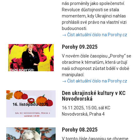
nás proměnily jako společenství.
Revoluce důstojnosti se stala
momentem, kdy Ukrajinci nahlas
prohlásili své právo na vlastní vizi
budoucnosti.
→ Číst aktuální číslo na Porohy.cz
Porohy 09.2025
V novém čísle časopisu „Porohy“ se
obracíme k tématům, která určují
naši schopnost zůstat bdělí v době
manipulací.
→ Číst aktuální číslo na Porohy.cz
Den ukrajinské kultury v KC
Novodvorská
16.11.2025, 15:00, sál KC
Novodvorská, Praha 4
Porohy 08.2025
V tomto čísle časopisu se chceme