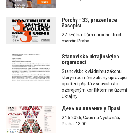
Porohy - 33, prezentace
časopisu
27. května, Dům národnostních
menšin Praha
Stanovisko ukrajinských
organizací
Stanovisko k vládnímu zákonu,
kterým se mění zákony upravující
opatření přijatá v souvislosti s
ozbrojeným konfliktem na území
Ukrajiny
День вишиванки у Празі
24.5.2026, Gauč na Výstavišti,
Praha, 13:00