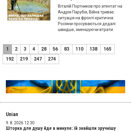
Віталій Портников про атентат на
Андрія Парубія, Війна триває:
ситуація на фронті критична.
Росіяни просуваються дедалі
швидше, зменшуючи втрати.
1
2
3
4
28
56
83
110
138
165
192
219
247
274
Unian
9. 8. 2026 12:30
Шторка для душу йде в минуле: їй знайшли зручнішу