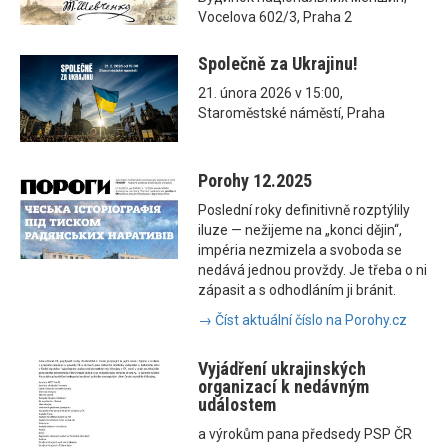
Vocelova 602/3, Praha 2
Společně za Ukrajinu!
21. února 2026 v 15:00,
Staroměstské náměstí, Praha
Porohy 12.2025
Poslední roky definitivně rozptýlily
iluze — nežijeme na „konci dějin“,
impéria nezmizela a svoboda se
nedává jednou provždy. Je třeba o ni
zápasit a s odhodláním ji bránit.
→ Číst aktuální číslo na Porohy.cz
Vyjádření ukrajinských
organizací k nedávným
událostem
a výrokům pana předsedy PSP ČR