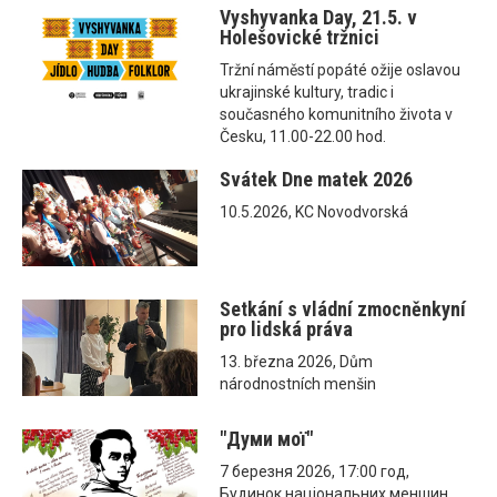
Vyshyvanka Day, 21.5. v
Holešovické tržnici
Tržní náměstí popáté ožije oslavou
ukrajinské kultury, tradic i
současného komunitního života v
Česku, 11.00-22.00 hod.
Svátek Dne matek 2026
10.5.2026, KC Novodvorská
Setkání s vládní zmocněnkyní
pro lidská práva
13. března 2026, Dům
národnostních menšin
"Думи мої"
7 березня 2026, 17:00 год,
Будинок національних меншин,