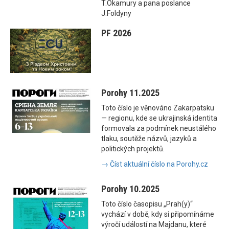
T.Okamury a pana poslance
J.Foldyny
PF 2026
Porohy 11.2025
Toto číslo je věnováno Zakarpatsku
— regionu, kde se ukrajinská identita
formovala za podmínek neustálého
tlaku, soutěže názvů, jazyků a
politických projektů.
→ Číst aktuální číslo na Porohy.cz
Porohy 10.2025
Toto číslo časopisu „Prah(y)“
vychází v době, kdy si připomínáme
výročí událostí na Majdanu, které