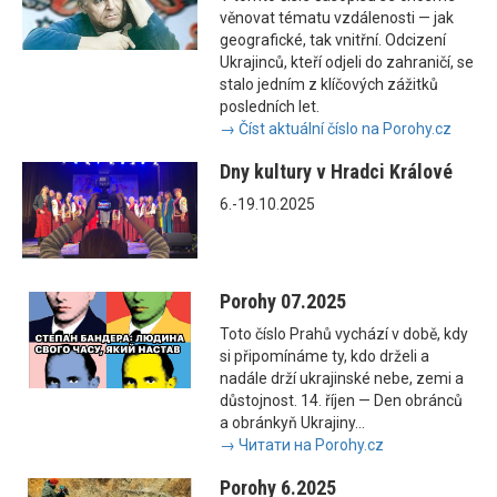
věnovat tématu vzdálenosti — jak
geografické, tak vnitřní. Odcizení
Ukrajinců, kteří odjeli do zahraničí, se
stalo jedním z klíčových zážitků
posledních let.
→ Číst aktuální číslo na Porohy.cz
Dny kultury v Hradci Králové
6.-19.10.2025
Porohy 07.2025
Toto číslo Prahů vychází v době, kdy
si připomínáme ty, kdo drželi a
nadále drží ukrajinské nebe, zemi a
důstojnost. 14. říjen — Den obránců
a obránkyň Ukrajiny...
→ Читати на Porohy.cz
Porohy 6.2025