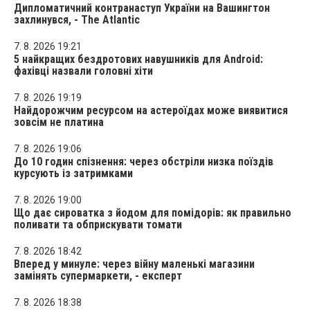
Дипломатичний контранаступ України на Вашингтон
захлинувся, - The Atlantic
7. 8. 2026 19:21
5 найкращих бездротових навушників для Android:
фахівці назвали головні хіти
7. 8. 2026 19:19
Найдорожчим ресурсом на астероїдах може виявитися
зовсім не платина
7. 8. 2026 19:06
До 10 годин спізнення: через обстріли низка поїздів
курсують із затримками
7. 8. 2026 19:00
Що дає сироватка з йодом для помідорів: як правильно
поливати та обприскувати томати
7. 8. 2026 18:42
Вперед у минуле: через війну маленькі магазини
замінять супермаркети, - експерт
7. 8. 2026 18:38