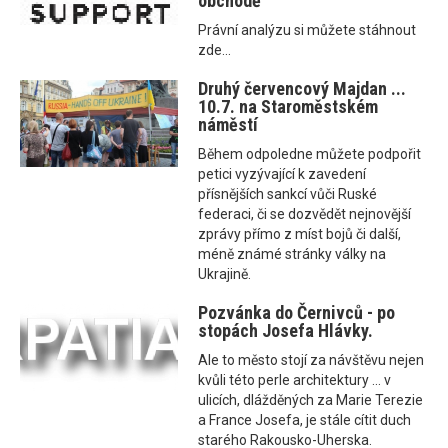
obchodě
Právní analýzu si můžete stáhnout
zde...
Druhý červencový Majdan ...
10.7. na Staroměstském
náměstí
Během odpoledne můžete podpořit
petici vyzývající k zavedení
přísnějších sankcí vůči Ruské
federaci, či se dozvědět nejnovější
zprávy přímo z míst bojů či další,
méně známé stránky války na
Ukrajině.
Pozvánka do Černivců - po
stopách Josefa Hlávky.
Ale to město stojí za návštěvu nejen
kvůli této perle architektury ... v
ulicích, dlážděných za Marie Terezie
a France Josefa, je stále cítit duch
starého Rakousko-Uherska.