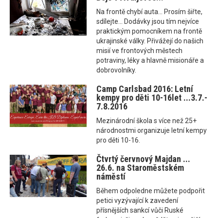
Na frontě chybí auta... Prosím šiřte,
sdílejte... Dodávky jsou tím nejvíce
praktickým pomocníkem na frontě
ukrajinské války. Přivážejí do našich
misií ve frontových městech
potraviny, léky a hlavně misionáře a
dobrovolníky.
Camp Carlsbad 2016: Letní
kempy pro děti 10-16let ...3.7.-
7.8.2016
Mezinárodní škola s více než 25+
národnostmi organizuje letní kempy
pro děti 10-16.
Čtvrtý červnový Majdan ...
26.6. na Staroměstském
náměstí
Během odpoledne můžete podpořit
petici vyzývající k zavedení
přísnějších sankcí vůči Ruské