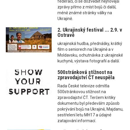
federaci, či se dozvědět nejnovější
zprávy přímo z míst bojů či další,
méně známé stránky války na
Ukrajině.
2. Ukrajinský festival ... 2.9. v
Ostravě
ukrajinská hudba, přednášky, krátký
film o seniorech na Ukrajině a v
Moldavsku, ochutnávka z ukrajinské
kuchyně, výstava fotografií a další.
500stránková stížnost na
zpravodajství ČT neuspěla
Rada České televize odmítla
500stránkovou stížnost na
zpravodajství ČT. Terčem kritiky
dokumentu byl především způsob
pokrývání bojů na Ukrajině, Majdanu,
sestřelení letu MH17 a údajné
zatajování informací.