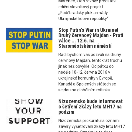
Morenec, kteří rovněž představí
ediční slovníkový projekt
„Poděbradský pluk armády
Ukrajinské lidové republiky“
Stop Putin's War in Ukraine!
Druhý červnový Majdan - Proti
válce ... 12.6. na
Staroměstském náměstí
Rádi bychom vás pozvali na druhý
červnový Majdan, tentokrát trochu
jinak než obvykle. Od pátku do
neděle 10-12. června 2016 v
ukrajinské komunity v Evropě,
Kanadě a Spojených státech se
sejdou na globálním mítinku.
Nizozemsko bude informovat
o šetření zkázy letu MH17 na
podzim
Nizozemská prokuratura oznámí
závěry vyšetřování zkázy letu MH17