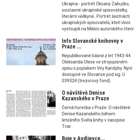
Ukrajina - portrét Oksany Zabužko,
současné ukrajinské spisovatelky,
literární vědkyně...Portrét šestnácti
ukrajinských spisovatelů, kteří vloni
vystoupili na Měsíci autorského čtení
Info Slovanské knihovny v
Praze ...
Nepublikované básně z let 1943-44
Oleksanda Olese ve strojopisném
opisu s popiskem Viry Kandyby. Nyní
dostupné ve Slovance pod sig. U
039324 (trezorový fond).
O návštěvě Denise
Kazanského v Praze
Černá horečka v Praze. O návštěvě
Denise Kazanského během
letošního Světa knihy v časopise
Tvar...
Boje v Avdijevce...