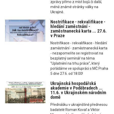
zprávy přímo z míst bojů či další,
méně známé stránky války na
Ukrajině.
Nostrifikace - rekvalifikace -
hledání zaměstnání -
zaměstnanecká karta ... 27.6.
v Praze
Nostrifikace - rekvalifikace - hledání
zaměstnání - zaměstnanecká karta
- nezapomeňte se registrovat na
bezplatný seminář na téma
"Uplatnění na trhu práce", který
pořádáme ve spolupráci s MČ Praha
5 dne 27.6. od 18:00!
Ukrajinská hospodářská
akademie v Poděbradech ...
11.6. v Ukrajinském národním
domě
Přednášku v ukrajinštině přednesou
badatelé Roman Kovaľ a Viktor