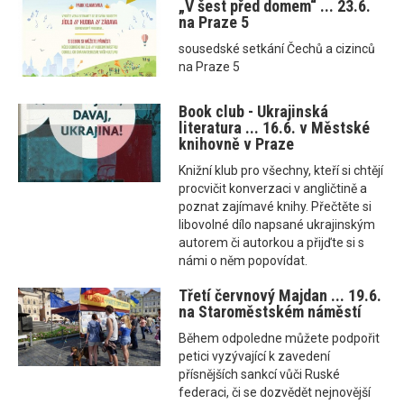
„V šest před domem“ ... 23.6.
na Praze 5
sousedské setkání Čechů a cizinců
na Praze 5
Book club - Ukrajinská
literatura ... 16.6. v Městské
knihovně v Praze
Knižní klub pro všechny, kteří si chtějí
procvičit konverzaci v angličtině a
poznat zajímavé knihy. Přečtěte si
libovolné dílo napsané ukrajinským
autorem či autorkou a přijďte si s
námi o něm popovídat.
Třetí červnový Majdan ... 19.6.
na Staroměstském náměstí
Během odpoledne můžete podpořit
petici vyzývající k zavedení
přísnějších sankcí vůči Ruské
federaci, či se dozvědět nejnovější