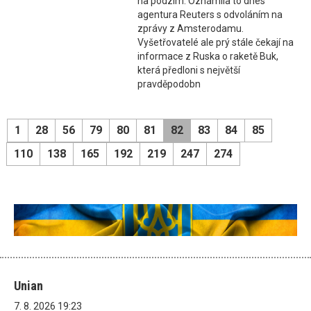
na podzim. Oznámila to dnes
agentura Reuters s odvoláním na
zprávy z Amsterodamu.
Vyšetřovatelé ale prý stále čekají na
informace z Ruska o raketě Buk,
která předloni s největší
pravděpodobn
1
28
56
79
80
81
82
83
84
85
110
138
165
192
219
247
274
Unian
7. 8. 2026 19:23