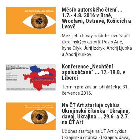
Měsíc autorského čtení ...
1.7.- 4.8. 2016 v Brně,
Wrocławi, Ostravě, Košicích a
Lvově
Mezi jeho hosty najdete rovněž pět
ukrajinských autorů: Pavlo Arie,
Iryna Cilyk, Jurij Izdryk, Andrij Ljubka
a Andrij Kurkov.
Konference „Nechtění
spoluobčané“ ... 17.-19.8. v
Liberci
Termín pro zaslání přihlášek je 31.
července 2016.
Na ČT Art startuje cyklus
Ukrajinská čítanka - Ukrajina,
davaj, Ukrajina ... 29.6. a 2.7.
na ČT Art
Už dnes startuje na ČT Art cyklus
Ukrajinská čítanka - Ukrajina, davaj,