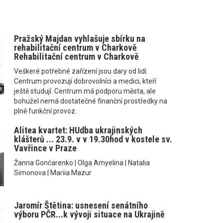
Pražský Majdan vyhlašuje sbírku na
rehabilitační centrum v Charkově
Rehabilitační centrum v Charkově
Veškeré potřebné zařízení jsou dary od lidí.
Centrum provozují dobrovolníci a medici, kteří
ještě studují. Centrum má podporu města, ale
bohužel nemá dostatečné finanční prostředky na
plně funkční provoz.
Alitea kvartet: HUdba ukrajinských
klášterů ... 23.9. v v 19.30hod v kostele sv.
Vavřince v Praze
Žanna Gončarenko | Olga Amyelina | Natalia
Simonova | Mariia Mazur
Jaromír Štětina: usnesení senátního
výboru PČR...k vývoji situace na Ukrajině