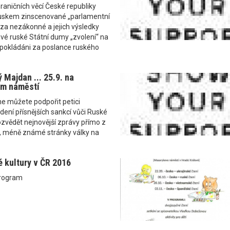
raničních věcí České republiky
uskem zinscenované „parlamentní
za nezákonné a jejich výsledky
vé ruské Státní dumy „zvolení“ na
okládáni za poslance ruského
ý Majdan ... 25.9. na
m náměstí
 můžete podpořit petici
dení přísnějších sankcí vůči Ruské
dozvědět nejnovější zprávy přímo z
ší, méně známé stránky války na
é kultury v ČR 2016
program