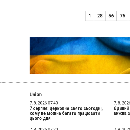
1
28
56
76
Unian
7. 8. 2026 07:40
7. 8. 202
7 серпня: церковне свято сьогодні,
Єдиний 
кому не можна багато працювати
вижив з
цього дня
7. 8. 2026 07:20
7. 8. 202