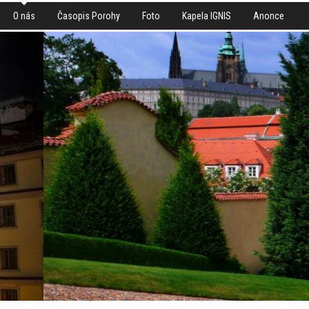
O nás
Časopis Porohy
Foto
Kapela IGNIS
Anonce