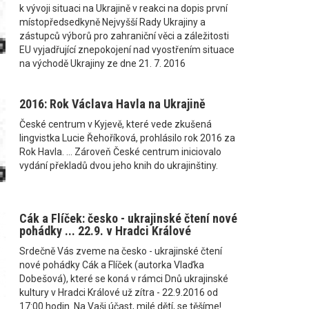
k vývoji situaci na Ukrajině v reakci na dopis první
místopředsedkyně Nejvyšší Rady Ukrajiny a
zástupců výborů pro zahraniční věci a záležitosti
EU vyjadřující znepokojení nad vyostřením situace
na východě Ukrajiny ze dne 21. 7. 2016
2016: Rok Václava Havla na Ukrajině
České centrum v Kyjevě, které vede zkušená
lingvistka Lucie Řehoříková, prohlásilo rok 2016 za
Rok Havla. ... Zároveň České centrum iniciovalo
vydání překladů dvou jeho knih do ukrajinštiny.
Cák a Flíček: česko - ukrajinské čtení nové
pohádky ... 22.9. v Hradci Králové
Srdečně Vás zveme na česko - ukrajinské čtení
nové pohádky Cák a Flíček (autorka Vlaďka
Dobešová), které se koná v rámci Dnů ukrajinské
kultury v Hradci Králové už zítra - 22.9.2016 od
17:00 hodin. Na Vaši účast, milé dětí, se těšíme!