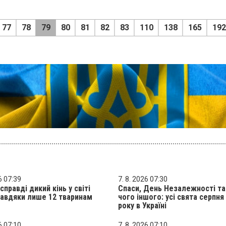
77
78
79
80
81
82
83
110
138
165
192
6 07:39
7. 8. 2026 07:30
справді дикий кінь у світі
Спаси, День Незалежності та
авдяки лише 12 тваринам
чого іншого: усі свята серпня
року в Україні
6 07:10
7. 8. 2026 07:10