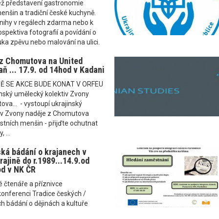
éž představení gastronomie
enšin a tradiční české kuchyně.
knihy v regálech zdarma nebo k
ospektiva fotografií a povídání o
ýuka zpěvu nebo malování na ulici.
 z Chomutova na United
ň ... 17.9. od 14hod v Kadani
TĚ SE AKCE BUDE KONAT V ORFEU
inský umělecký kolektiv Zvony
va... - vystoupí ukrajinský
iv Zvony naděje z Chomutova
stních menšin - přijďte ochutnat
 ...
ská bádání o krajanech v
ajině do r.1989...14.9.od
od v NK ČR
 čtenáře a příznivce
onferenci Tradice českých /
 bádání o dějinách a kultuře