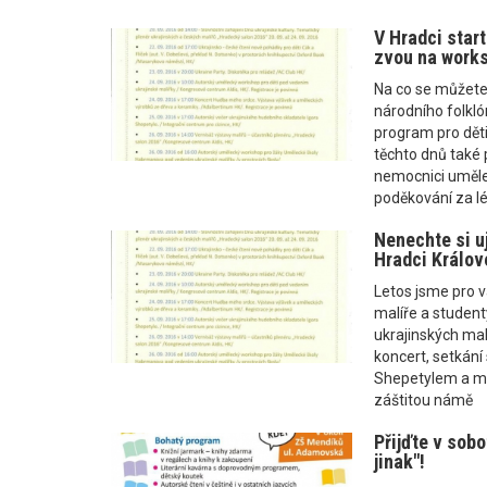
V Hradci start
zvou na works
Na co se můžete 
národního folkló
program pro děti
těchto dnů také 
nemocnici umělec
poděkování za l
Nenechte si uj
Hradci Králov
Letos jsme pro v
malíře a studen
ukrajinských mal
koncert, setkání
Shepetylem a mn
záštitou námě
Přijďte v sobo
jinak"!