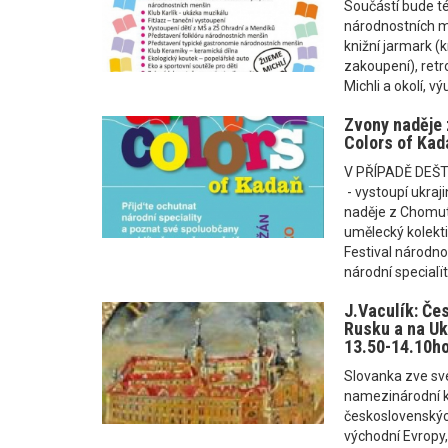
Součástí bude t
národnostních m
knižní jarmark (
zakoupení), retr
Michli a okolí, v
Zvony naděje
Colors of Kada
V PŘÍPADĚ DEŠ
- vystoupí ukraj
naděje z Chomuto
umělecký kolekt
Festival národno
národní specialïty,
J.Vaculík: Če
Rusku a na Ukr
13.50-14.10h
Slovanka zve své
namezinárodní k
československých
východní Evropy,