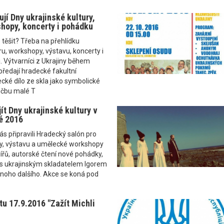
ují Dny ukrajinské kultury,
hopy, koncerty i pohádku
těšit? Třeba na přehlídku
ru, workshopy, výstavu, koncerty i
. Výtvarníci z Ukrajiny během
předají hradecké fakultní
ké dílo ze skla jako symbolické
éčbu malé T
ít Dny ukrajinské kultury v
é 2016
ás připravili Hradecký salón pro
ty, výstavu a umělecké workshopy
ířů, autorské čtení nové pohádky,
 s ukrajinským skladatelem Igorem
oho dalšího. Akce se koná pod
tu 17.9.2016 "Zažít Michli