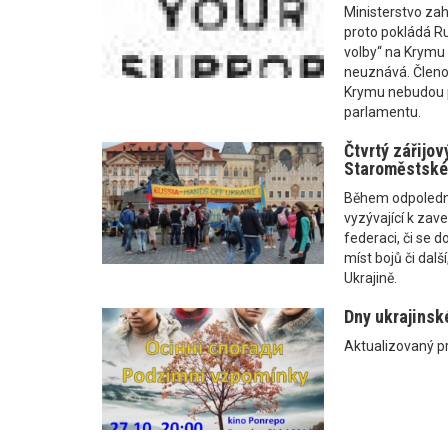
Ministerstvo zah
proto pokládá R
volby“ na Krymu 
neuznává. Členo
Krymu nebudou p
parlamentu.
Čtvrtý zářijov
Staroměstské
Během odpoledne
vyzývající k zave
federaci, či se 
míst bojů či dal
Ukrajině.
Dny ukrajinsk
Aktualizovaný 