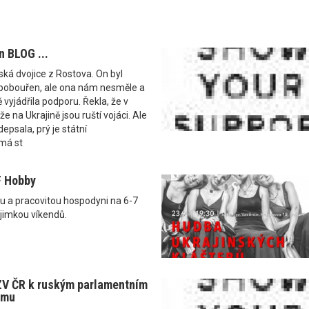
 BLOG ...
ská dvojice z Rostova. On byl
pobouřen, ale ona nám nesměle a
 vyjádřila podporu. Řekla, že v
že na Ukrajině jsou ruští vojáci. Ale
epsala, prý je státní
má st
F Hobby
u a pracovitou hospodyni na 6-7
jimkou víkendů.
ZV ČR k ruským parlamentním
ymu