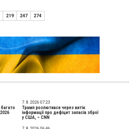
219
247
274
7. 8. 2026 07:23
 багато
Трамп розлютився через витік
 2026
інформації про дефіцит запасів зброї
у США, – CNN
7. 8. 2026 06:46