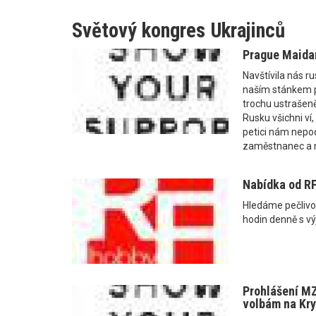
Světový kongres Ukrajinců
Prague Maidan
Navštívila nás ru
naším stánkem 
trochu ustrašeně
Rusku všichni ví, 
petici nám nepod
zaměstnanec a 
Nabídka od R
Hledáme pečlivo
hodin denně s vý
Prohlášení M
volbám na Kr