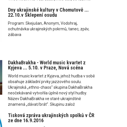
Dny ukrajinské kultury v Chomutově ...
22.10.v Sklepení osudu
Program: Skejušan, Anonym, Vodohraj,
ochutnávka ukrajinských pokrmů, tanec, zpěv,
zábava
DakhaBrakha - World music kvartet z
Kyjeva ... 5.10. v Praze, Nová scéna
World music kvartet z Kyjeva, jehož hudba v sobě
obsahuje základní prvky jazzového soulu.
Ukrajinská „ethno-chaos" skupina DakhaBrakha
neočekávaně vytvořila úplně nový styl hudby.
Název DakhaBrakha ve staré ukrajinštině
znamená „dávat/brát". Skupinu založ
Tisková zpráva ukrajinských spolků v ČR
ze dne 16.9.2016