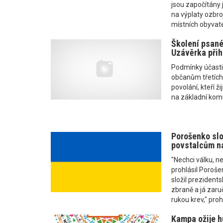
jsou započítány
na výplaty ozbro
místních obyvatel
Školení psanéh
Uzávěrka přih
Podmínky účasti:
občanům třetích 
povolání, kteří ž
na základní komu
Porošenko slo
povstalcům na
"Nechci válku, ne
prohlásil Poroš
složil prezidents
zbraně a já zaru
rukou krev," prohl
Kampa ožije h