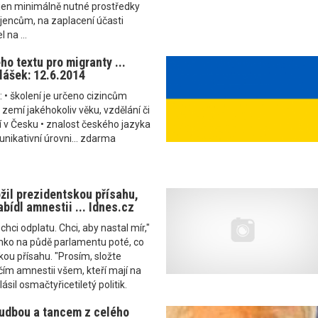
 jen minimálně nutné prostředky
jencům, na zaplacení účasti
 na ...
o textu pro migranty ...
lášek: 12.6.2014
 • školení je určeno cizincům
zemí jakéhokoliv věku, vzdělání či
ijí v Česku • znalost českého jazyka
nikativní úrovni... zdarma
žil prezidentskou přísahu,
bídl amnestii ... Idnes.cz
chci odplatu. Chci, aby nastal mír,"
enko na půdě parlamentu poté, co
kou přísahu. "Prosím, složte
čím amnestii všem, kteří mají na
ásil osmačtyřicetiletý politik.
udbou a tancem z celého