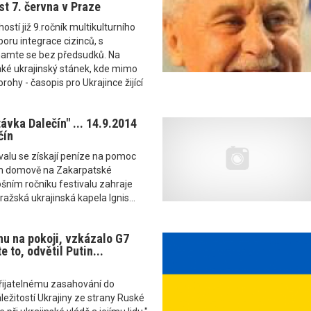
st 7. června v Praze
stí již 9.ročník multikulturního
poru integrace cizinců, s
amte se bez předsudků. Na
aké ukrajinský stánek, kde mimo
rohy - časopis pro Ukrajince žijící
ávka Dalečín" ... 14.9.2014
čín
valu se získají peníze na pomoc
m domově na Zakarpatské
tošním ročníku festivalu zahraje
ažská ukrajinská kapela Ignis...
nu na pokoji, vzkázalo G7
 to, odvětil Putin...
přijatelnému zasahování do
ežitostí Ukrajiny ze strany Ruské