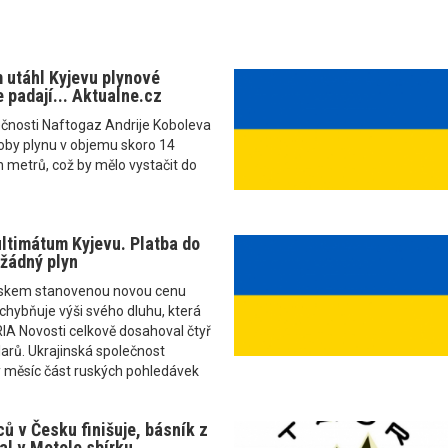
 utáhl Kyjevu plynové
 padají... Aktualne.cz
ečnosti Naftogaz Andrije Koboleva
oby plynu v objemu skoro 14
h metrů, což by mělo vystačit do
ltimátum Kyjevu. Platba do
 žádný plyn
uskem stanovenou novou cenu
chybňuje výši svého dluhu, která
IA Novosti celkově dosahoval čtyř
larů. Ukrajinská společnost
 měsíc část ruských pohledávek
ů v Česku finišuje, básník z
l v Motole sbírku...