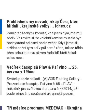
Průhledné urny nevadí, říkají Češi, kteří
hlídali ukrajinské volby ... Idnes.cz
Paní předsedkyně komise, kde jsem byla, má můj
obdiv. Vezměte si, že volební komise musela být
nachystaná od osmi hodin večer. Když jsme šli
střídat noční tým asi v půl osmé ráno, tak se táhla
přes celou budovu až ven řada lidí, kteří čekali
celou noc...
Večírek časopisů Plav & Psí víno ... 26.
června v 19hod
Svátek poezie na lodi... (A)VOID Floating Gallery ...
Prezentace časopisu Psí víno č. 68 a PLAV -
měsíčník pro světovou literaturu č. 4/2014, jež
bude věnováno současné ukrajinské poezii.
Tři měsíce programu MEDEVAC - Ukrajina