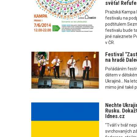
světa! Refufe
Pražská Kampa ho
festivalu na pod
podtitulem Sezn
festivalu bude t
jiné naleznete Po
v ČR.
Festival "Zast
na hradě Dale
Pořádáním festi
dětem v dětské
Ukrajině... Na le
mimo jiné také pr
Nechte Ukraji
Rusku. Dokažte
Idnes.cz
"Tváří v tvář ne
svrchovaných zál