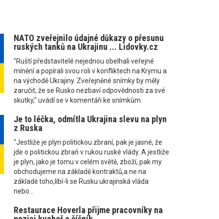
NATO zveřejnilo údajné důkazy o přesunu
ruských tanků na Ukrajinu ... Lidovky.cz
"Ruští představitelé nejednou obelhali veřejné
mínění a popírali svou roli v konfliktech na Krymu a
na východě Ukrajiny. Zveřejněné snímky by měly
zaručit, že se Rusko nezbaví odpovědnosti za své
skutky," uvádí se v komentáři ke snímkům.
Je to léčka, odmítla Ukrajina slevu na plyn
z Ruska
"Jestliže je plyn politickou zbraní, pak je jasné, že
jde o politickou zbraň v rukou ruské vlády. A jestliže
je plyn, jako je tomu v celém světě, zboží, pak my
obchodujeme na základě kontraktů,a ne na
základě toho,líbí-li se Rusku ukrajinská vláda
nebo...
Restaurace Hoverla přijme pracovníky na
pozici kuchař a číšník.