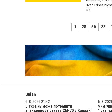
federace, stojíme
uvedli dnes nic
G7.
1
28
56
83
Unian
6. 8. 2026 21:42
6. 8. 202
В Україну може потрапити
Чим Ук
антидронова ракета CM-70 з Канади,
"Ісканд