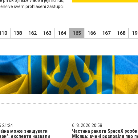
 při ukrajinské vládě a jejímu lidu,"
méně ve svém prohlášení zástupci
110
138
162
163
164
165
166
167
168
19
6 21:24
6. 8. 2026 20:58
раїна може знищувати
Частина ракети SpaceX розби
ери": експерти назвали
Місяць: вчені розповіли про 