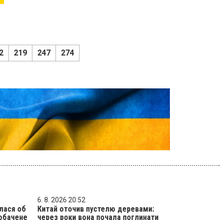
2
219
247
274
6. 8. 2026 20:52
лася об
Китай оточив пустелю деревами:
побачене
через роки вона почала поглинати