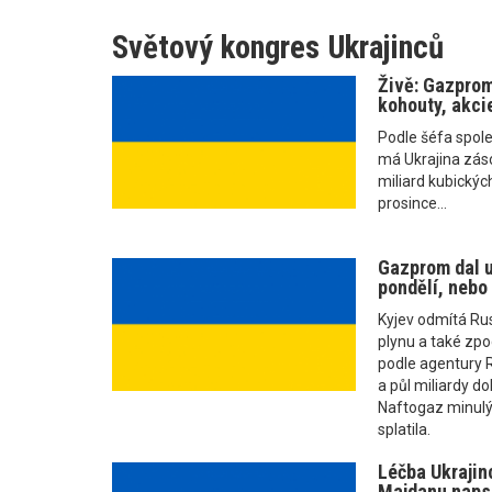
Světový kongres Ukrajinců
Živě: Gazprom
kohouty, akcie
Podle šéfa spol
má Ukrajina zás
miliard kubickýc
prosince...
Gazprom dal u
pondělí, nebo
Kyjev odmítá R
plynu a také zpo
podle agentury R
a půl miliardy do
Naftogaz minulý
splatila.
Léčba Ukrajinc
Majdanu napsa