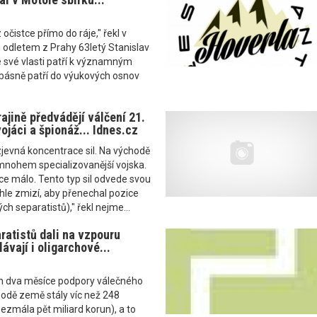
 očistce přímo do ráje," řekl v
 odletem z Prahy 63letý Stanislav
e své vlasti patří k významným
 básně patří do výukových osnov
ajině předvádějí válčení 21.
vojáci a špionáž... Idnes.cz
jevná koncentrace sil. Na východě
mnohem specializovanější vojska.
ice málo. Tento typ sil odvede svou
chle zmizí, aby přenechal pozice
ch separatistů)," řekl nejme...
ratistů dali na vzpouru
lávají i oligarchové...
n dva měsíce podpory válečného
hodě země stály víc než 248
bezmála pět miliard korun), a to