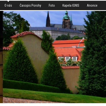
O nás
Časopis Porohy
Foto
Kapela IGNIS
Anonce