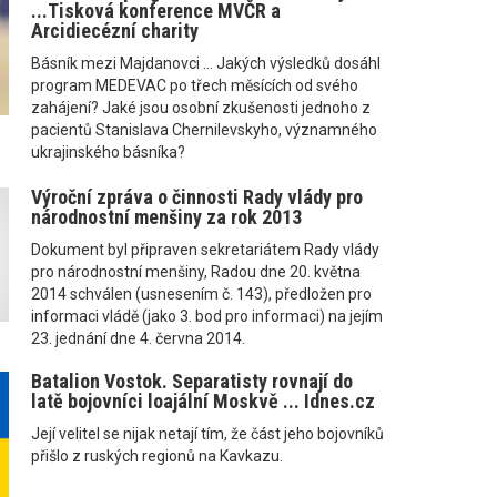
...Tisková konference MVČR a
Arcidiecézní charity
Básník mezi Majdanovci ... Jakých výsledků dosáhl
program MEDEVAC po třech měsících od svého
zahájení? Jaké jsou osobní zkušenosti jednoho z
pacientů Stanislava Chernilevskyho, významného
ukrajinského básníka?
Výroční zpráva o činnosti Rady vlády pro
národnostní menšiny za rok 2013
Dokument byl připraven sekretariátem Rady vlády
pro národnostní menšiny, Radou dne 20. května
2014 schválen (usnesením č. 143), předložen pro
informaci vládě (jako 3. bod pro informaci) na jejím
23. jednání dne 4. června 2014.
Batalion Vostok. Separatisty rovnají do
latě bojovníci loajální Moskvě ... Idnes.cz
Její velitel se nijak netají tím, že část jeho bojovníků
přišlo z ruských regionů na Kavkazu.