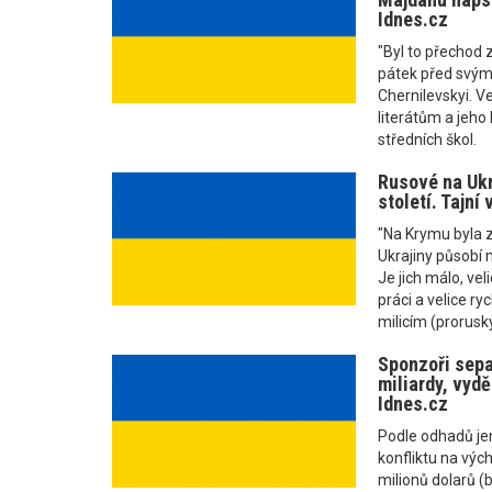
Idnes.cz
"Byl to přechod z
pátek před svým
Chernilevskyi. V
literátům a jeho
středních škol.
Rusové na Ukr
století. Tajní 
"Na Krymu byla z
Ukrajiny působí 
Je jich málo, vel
práci a velice ry
milicím (proruský
Sponzoři sepa
miliardy, vydě
Idnes.cz
Podle odhadů je
konfliktu na výc
milionů dolarů (