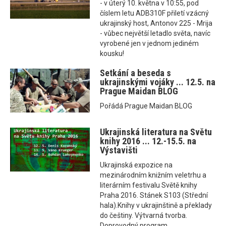
- v úterý 10. května v 10:55, pod
číslem letu ADB310F přiletí vzácný
ukrajinský host, Antonov 225 - Mrija
- vůbec největší letadlo světa, navíc
vyrobené jen v jednom jediném
kousku!
Setkání a beseda s
ukrajinskými vojáky ... 12.5. na
Prague Maidan BLOG
Pořádá Prague Maidan BLOG
Ukrajinská literatura na Světu
knihy 2016 ... 12.-15.5. na
Výstavišti
Ukrajinská expozice na
mezinárodním knižním veletrhu a
literárním festivalu Světě knihy
Praha 2016. Stánek S103 (Střední
hala).Knihy v ukrajinštině a překlady
do češtiny. Výtvarná tvorba.
Doprovodný program.