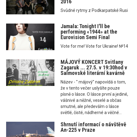
2016
Svůdné rytmy z Podkarpatské Rusi
Jamala: Tonight I'll be
performing «1944» at the
Eurovision Semi Final
Vote for me! Vote for Ukraine! №14
MÁJOVÝ KONCERT Svitlany
Zagaruk ... 27.5. v 19:30hod v
Salmovské literární kavárně
Název - '' májový'' napovídá o tom,
že v tento večer uslyšíte pouze
písně o lásce. O lásce první a jediné,
vášnivé a něžné, veselé a občas
smutné, ale především o lásce
světlé, čisté, nádherné a věčné...
Shrnutí informací o návštěvě
An-225 v Praze