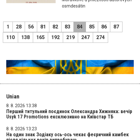
osmdesátin
1
28
56
81
82
83
84
85
86
87
110
138
165
192
219
247
274
Unian
8. 8. 2026 13:38
Перший титульний поєдинок Олександра Хижняка: вечір
Usyk 17 Promotions ексклюзивно на Київстар ТБ
8. 8. 2026 13:23
На один знак Зодіаку ось-ось чекає феєричний камбек
після кількох років випробувань