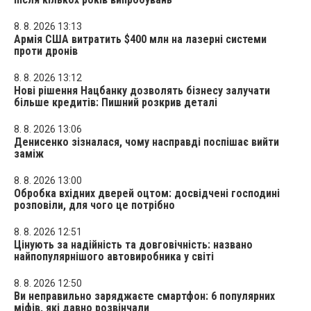
8. 8. 2026 13:13
Армія США витратить $400 млн на лазерні системи
проти дронів
8. 8. 2026 13:12
Нові рішення Нацбанку дозволять бізнесу залучати
більше кредитів: Пишний розкрив деталі
8. 8. 2026 13:06
Денисенко зізналася, чому насправді поспішає вийти
заміж
8. 8. 2026 13:00
Обробка вхідних дверей оцтом: досвідчені господині
розповіли, для чого це потрібно
8. 8. 2026 12:51
Цінують за надійність та довговічність: названо
найпопулярнішого автовиробника у світі
8. 8. 2026 12:50
Ви неправильно заряджаєте смартфон: 6 популярних
міфів, які давно розвінчали