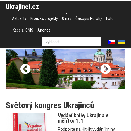
Ukrajinci.cz
Aktuality
Kroužky, projekty
O nás
Časopis Porohy
Foto
Kapela IGNIS
Anonce
Světový kongres Ukrajinců
Vydání knihy Ukrajina v
měřítku 1 : 1
Podpořte na HitHit vydání knihy