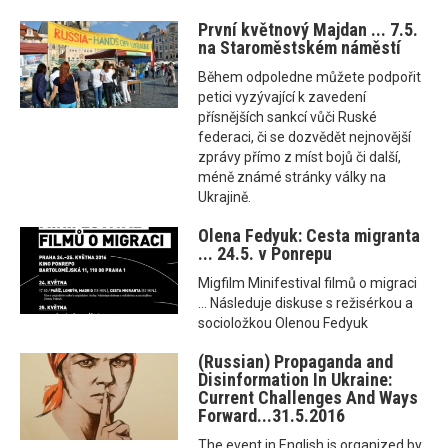
První květnový Majdan ... 7.5.
na Staroměstském náměstí
Během odpoledne můžete podpořit
petici vyzývající k zavedení
přísnějších sankcí vůči Ruské
federaci, či se dozvědět nejnovější
zprávy přímo z míst bojů či další,
méně známé stránky války na
Ukrajině.
Olena Fedyuk: Cesta migranta
... 24.5. v Ponrepu
Migfilm Minifestival filmů o migraci
... Následuje diskuse s režisérkou a
socioložkou Olenou Fedyuk
(Russian) Propaganda and
Disinformation In Ukraine:
Current Challenges And Ways
Forward...31.5.2016
The event in English is organized by