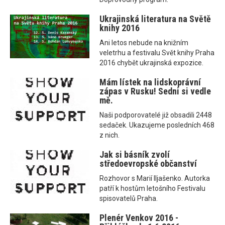
Ukrajinská literatura na Světě
knihy 2016
Ani letos nebude na knižním
veletrhu a festivalu Svět knihy Praha
2016 chybět ukrajinská expozice.
Mám lístek na lidskoprávní
zápas v Rusku! Sedni si vedle
mě.
Naši podporovatelé již obsadili 2448
sedaček. Ukazujeme posledních 468
z nich.
Jak si básník zvolí
středoevropské občanství
Rozhovor s Marií Iljašenko. Autorka
patří k hostům letošního Festivalu
spisovatelů Praha.
Plenér Venkov 2016 -