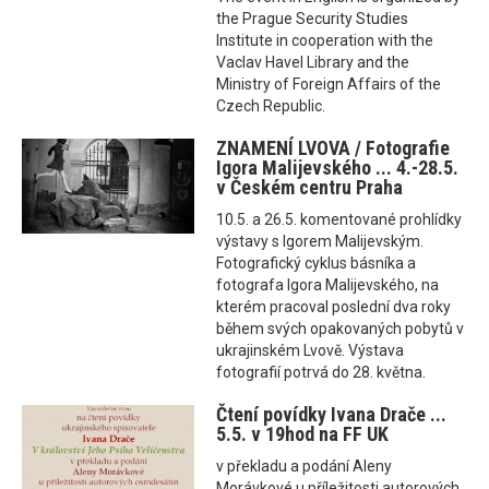
the Prague Security Studies
Institute in cooperation with the
Vaclav Havel Library and the
Ministry of Foreign Affairs of the
Czech Republic.
ZNAMENÍ LVOVA / Fotografie
Igora Malijevského ... 4.-28.5.
v Českém centru Praha
10.5. a 26.5. komentované prohlídky
výstavy s Igorem Malijevským.
Fotografický cyklus básníka a
fotografa Igora Malijevského, na
kterém pracoval poslední dva roky
během svých opakovaných pobytů v
ukrajinském Lvově. Výstava
fotografií potrvá do 28. května.
Čtení povídky Ivana Drače ...
5.5. v 19hod na FF UK
v překladu a podání Aleny
Morávkové u příležitosti autorových