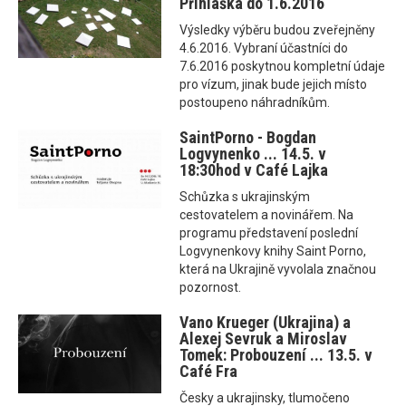
Přihláška do 1.6.2016
Výsledky výběru budou zveřejněny
4.6.2016. Vybraní účastníci do
7.6.2016 poskytnou kompletní údaje
pro vízum, jinak bude jejich místo
postoupeno náhradníkům.
SaintPorno - Bogdan
Logvynenko ... 14.5. v
18:30hod v Café Lajka
Schůzka s ukrajinským
cestovatelem a novinářem. Na
programu představení poslední
Logvynenkovy knihy Saint Porno,
která na Ukrajině vyvolala značnou
pozornost.
Vano Krueger (Ukrajina) a
Alexej Sevruk a Miroslav
Tomek: Probouzení ... 13.5. v
Café Fra
Česky a ukrajinsky, tlumočeno