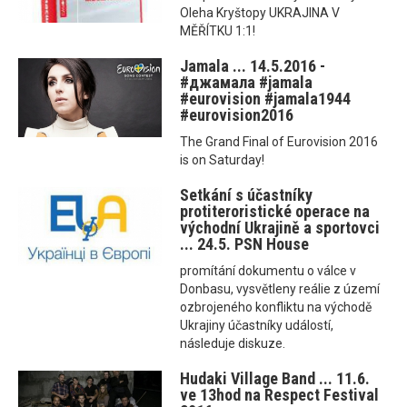
Oleha Kryštopy UKRAJINA V
MĚŘÍTKU 1:1!
Jamala ... 14.5.2016 -
#‎джамала‬ ‪#‎jamala‬
‪#‎eurovision‬ ‪#‎jamala1944‬
‪#‎eurovision2016
The Grand Final of Eurovision 2016
is on Saturday!
Setkání s účastníky
protiteroristické operace na
východní Ukrajině a sportovci
... 24.5. PSN House
promítání dokumentu o válce v
Donbasu, vysvětleny reálie z území
ozbrojeného konfliktu na východě
Ukrajiny účastníky událostí,
následuje diskuze.
Hudaki Village Band ... 11.6.
ve 13hod na Respect Festival