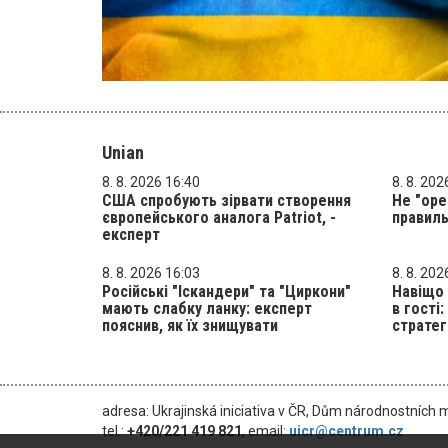
Unian
8. 8. 2026 16:40
8. 8. 202
США спробують зірвати створення
Не "оре
європейського аналога Patriot, -
правиль
експерт
8. 8. 2026 16:03
8. 8. 202
Російські "Іскандери" та "Циркони"
Навіщо 
мають слабку ланку: експерт
в гості
пояснив, як їх знищувати
стратег
adresa: Ukrajinská iniciativa v ČR, Dům národnostních 
tel.:
+420/221 419 821
, email:
uicr@centrum.cz