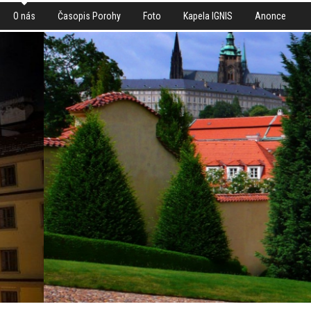
O nás
Časopis Porohy
Foto
Kapela IGNIS
Anonce