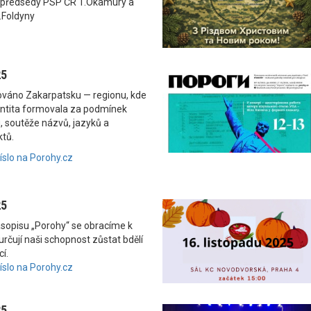
 předsedy PSP ČR T.Okamury a
.Foldyny
25
nováno Zakarpatsku — regionu, kde
dentita formovala za podmínek
, soutěže názvů, jazyků a
ktů.
číslo na Porohy.cz
25
asopisu „Porohy“ se obracíme k
rčují naši schopnost zůstat bdělí
í.
číslo na Porohy.cz
25