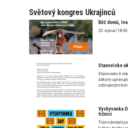
Světový kongres Ukrajinců
Běž domů, Iv
20. srpna | 18:0
Stanovisko uk
Stanovisko k vl
zákony upravující
ozbrojeným konf
Vyshyvanka Da
tržnici
Tržní náměstí po
kultury, tradic 