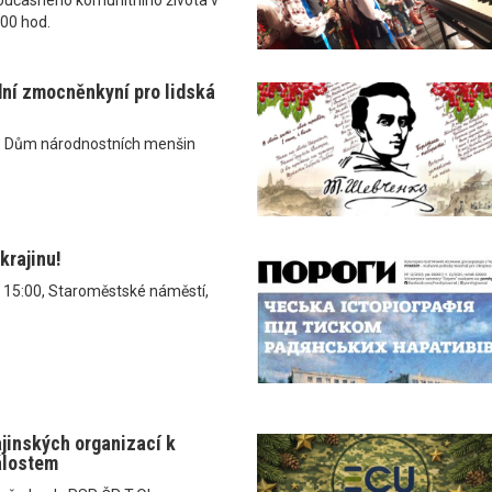
.00 hod.
dní zmocněnkyní pro lidská
, Dům národnostních menšin
krajinu!
v 15:00, Staroměstské náměstí,
ajinských organizací k
álostem