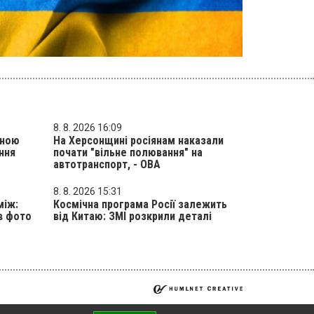
8. 8. 2026 16:09
аною
На Херсонщині росіянам наказали
ння
почати "вільне полювання" на
автотранспорт, - ОВА
8. 8. 2026 15:31
між:
Космічна програма Росії залежить
в фото
від Китаю: ЗМІ розкрили деталі