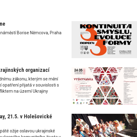
ane
0 náměstí Borise Němcova, Praha
rajinských organizací
ádnímu zákonu, kterým se mění
 opatření přijatá v souvislosti s
liktem na území Ukrajiny
y, 21.5. v Holešovické
páté ožije oslavou ukrajinské
i současného komunitního života v