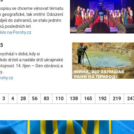
asopisu se chceme věnovat tématu
 geografické, tak vnitřní. Odcizení
odjeli do zahraničí, se stalo jedním
ků posledních let.
číslo na Porohy.cz
25
vychází v době, kdy si
kdo drželi a nadále drží ukrajinské
tojnost. 14. říjen — Den obránců a
...
rohy.cz
3
4
28
56
83
110
138
165
192
219
24