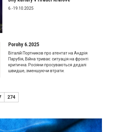
6.-19.10.2025
Porohy 6.2025
Віталій Портников про атентат на Андрія
Парубія, Війна триває: ситуація на фронті
критична. Росіяни просуваються дедалі
швидше, зменшуючи втрати.
7
274