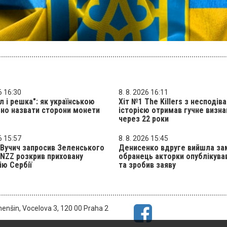
6 16:30
8. 8. 2026 16:11
л і решка": як українською
Хіт №1 The Killers з несподів
но назвати сторони монети
історією отримав гучне визна
через 22 роки
6 15:57
8. 8. 2026 15:45
Вучич запросив Зеленського
Денисенко вдруге вийшла за
: NZZ розкрив приховану
обранець акторки опублікува
ію Сербії
та зробив заяву
menšin, Vocelova 3, 120 00 Praha 2