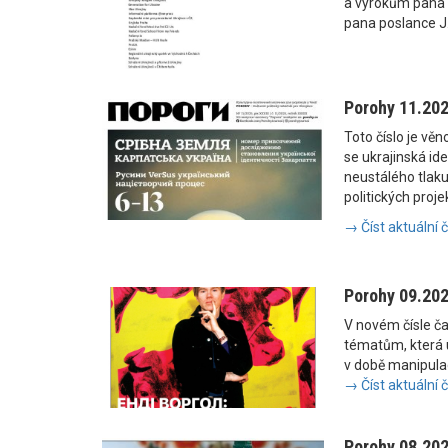
a výrokům pana
pana poslance J
Porohy 11.20
Toto číslo je vě
se ukrajinská i
neustálého tlaku
politických proje
→ Číst aktuální 
Porohy 09.20
V novém čísle č
tématům, která u
v době manipulac
→ Číst aktuální 
Porohy 08.20