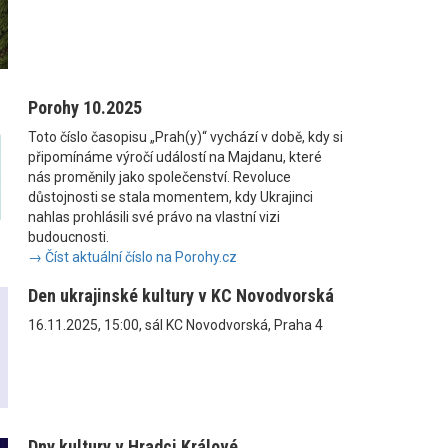
Porohy 10.2025
Toto číslo časopisu „Prah(y)“ vychází v době, kdy si
připomínáme výročí událostí na Majdanu, které
nás proměnily jako společenství. Revoluce
důstojnosti se stala momentem, kdy Ukrajinci
nahlas prohlásili své právo na vlastní vizi
budoucnosti.
→ Číst aktuální číslo na Porohy.cz
Den ukrajinské kultury v KC Novodvorská
16.11.2025, 15:00, sál KC Novodvorská, Praha 4
Dny kultury v Hradci Králové