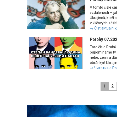
V tomto čísle č
vzdálenosti — jak
Ukrajinců, kteří 
z klíčových zážit
→ Číst aktuální 
Porohy 07.20
Toto číslo Prahů 
připomínáme ty, 
nebe, zemi a důs
obránkyň Ukrajiny
→ Читати на Po
1
2