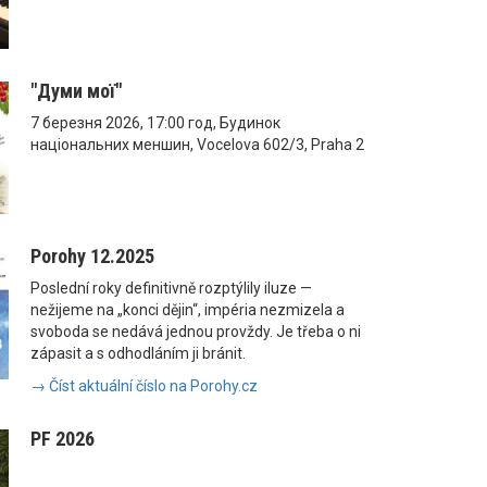
"Думи мої"
7 березня 2026, 17:00 год, Будинок
національних меншин, Vocelova 602/3, Praha 2
Porohy 12.2025
Poslední roky definitivně rozptýlily iluze —
nežijeme na „konci dějin“, impéria nezmizela a
svoboda se nedává jednou provždy. Je třeba o ni
zápasit a s odhodláním ji bránit.
→ Číst aktuální číslo na Porohy.cz
PF 2026