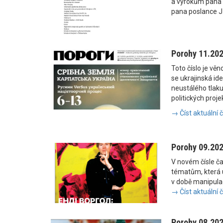
a výrokům pana
pana poslance J
Porohy 11.20
Toto číslo je vě
se ukrajinská i
neustálého tlaku
politických proje
→ Číst aktuální 
Porohy 09.20
V novém čísle č
tématům, která u
v době manipulac
→ Číst aktuální 
Porohy 08.20