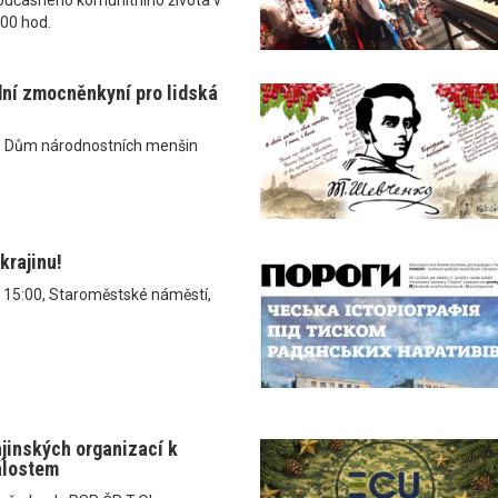
.00 hod.
dní zmocněnkyní pro lidská
, Dům národnostních menšin
krajinu!
v 15:00, Staroměstské náměstí,
ajinských organizací k
álostem