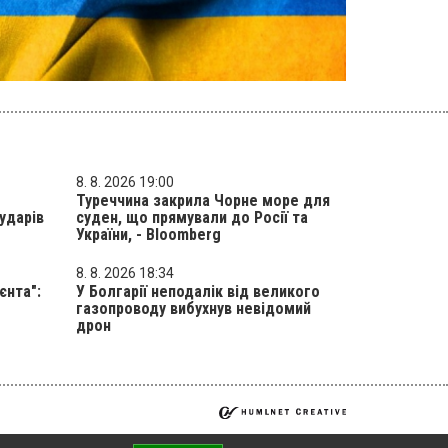
8. 8. 2026 19:00
Туреччина закрила Чорне море для
ударів
суден, що прямували до Росії та
України, - Bloomberg
8. 8. 2026 18:34
єнта":
У Болгарії неподалік від великого
газопроводу вибухнув невідомий
дрон