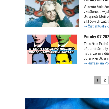
V tomto čísle č
vzdálenosti — jak
Ukrajinců, kteří 
z klíčových zážit
→ Číst aktuální 
Porohy 07.20
Toto číslo Prahů 
připomínáme ty, 
nebe, zemi a důs
obránkyň Ukrajiny
→ Читати на Po
1
2