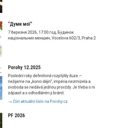
"Думи мої"
7 березня 2026, 17:00 год, Будинок
національних меншин, Vocelova 602/3, Praha 2
Porohy 12.2025
Poslední roky definitivně rozptýlily iluze —
nežijeme na „konci dějin“, impéria nezmizela a
svoboda se nedává jednou provždy. Je třeba o ni
zápasit a s odhodláním ji bránit.
→ Číst aktuální číslo na Porohy.cz
PF 2026