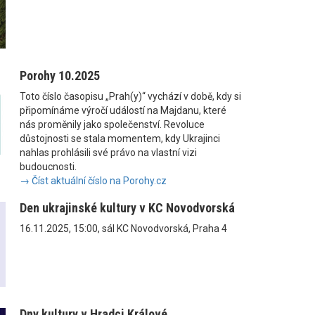
Porohy 10.2025
Toto číslo časopisu „Prah(y)“ vychází v době, kdy si
připomínáme výročí událostí na Majdanu, které
nás proměnily jako společenství. Revoluce
důstojnosti se stala momentem, kdy Ukrajinci
nahlas prohlásili své právo na vlastní vizi
budoucnosti.
→ Číst aktuální číslo na Porohy.cz
Den ukrajinské kultury v KC Novodvorská
16.11.2025, 15:00, sál KC Novodvorská, Praha 4
Dny kultury v Hradci Králové