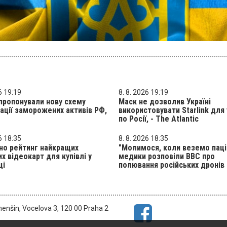
6 19:19
8. 8. 2026 19:19
пропонували нову схему
Маск не дозволив Україні
ації заморожених активів РФ,
використовувати Starlink для 
по Росії, - The Atlantic
6 18:35
8. 8. 2026 18:35
но рейтинг найкращих
"Молимося, коли веземо паці
х відеокарт для купівлі у
медики розповіли BBC про
ці
полювання російських дронів
menšin, Vocelova 3, 120 00 Praha 2