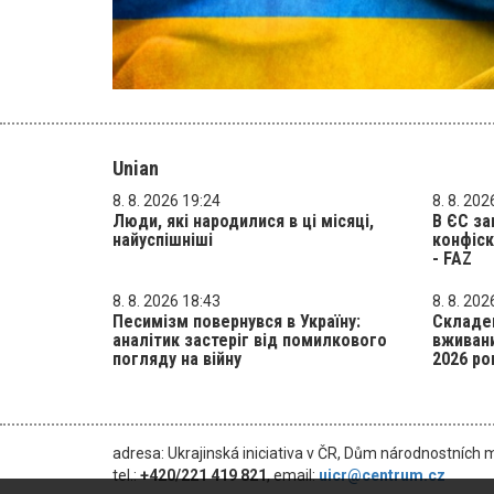
Unian
8. 8. 2026 19:24
8. 8. 202
Люди, які народилися в ці місяці,
В ЄС за
найуспішніші
конфіск
- FAZ
8. 8. 2026 18:43
8. 8. 202
Песимізм повернувся в Україну:
Складе
аналітик застеріг від помилкового
вживани
погляду на війну
2026 ро
adresa: Ukrajinská iniciativa v ČR, Dům národnostních 
tel.:
+420/221 419 821
, email:
uicr@centrum.cz