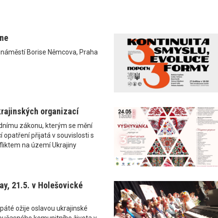
ane
0 náměstí Borise Němcova, Praha
rajinských organizací
ádnímu zákonu, kterým se mění
 opatření přijatá v souvislosti s
liktem na území Ukrajiny
y, 21.5. v Holešovické
páté ožije oslavou ukrajinské
i současného komunitního života v