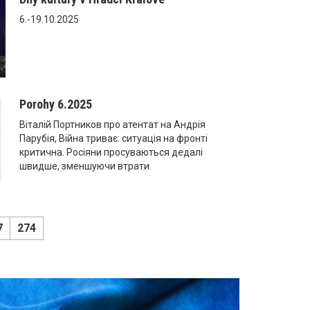
6.-19.10.2025
Porohy 6.2025
Віталій Портников про атентат на Андрія
Парубія, Війна триває: ситуація на фронті
критична. Росіяни просуваються дедалі
швидше, зменшуючи втрати.
7
274