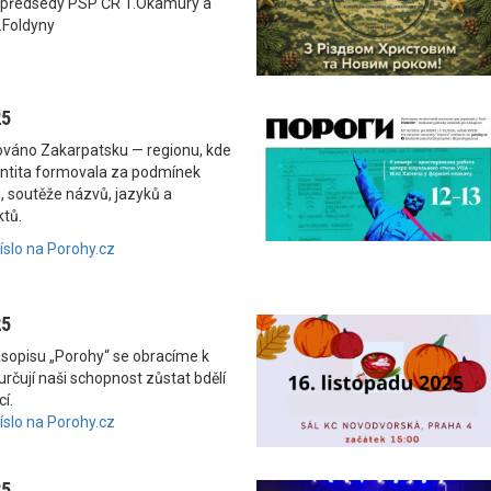
 předsedy PSP ČR T.Okamury a
.Foldyny
25
nováno Zakarpatsku — regionu, kde
dentita formovala za podmínek
, soutěže názvů, jazyků a
ktů.
číslo na Porohy.cz
25
asopisu „Porohy“ se obracíme k
rčují naši schopnost zůstat bdělí
í.
číslo na Porohy.cz
25