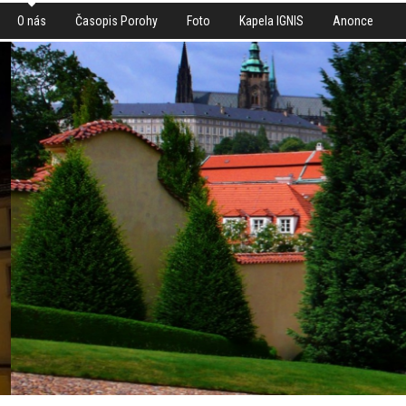
O nás
Časopis Porohy
Foto
Kapela IGNIS
Anonce