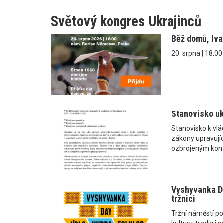
Světový kongres Ukrajinců
Běž domů, Iv
20. srpna | 18:0
Stanovisko uk
Stanovisko k vl
zákony upravující
ozbrojeným konf
Vyshyvanka Da
tržnici
Tržní náměstí po
kultury, tradic 