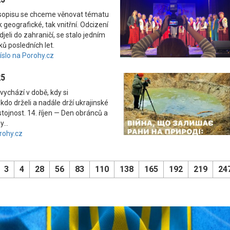
asopisu se chceme věnovat tématu
 geografické, tak vnitřní. Odcizení
odjeli do zahraničí, se stalo jedním
ků posledních let.
číslo na Porohy.cz
25
vychází v době, kdy si
kdo drželi a nadále drží ukrajinské
tojnost. 14. říjen — Den obránců a
...
rohy.cz
3
4
28
56
83
110
138
165
192
219
24