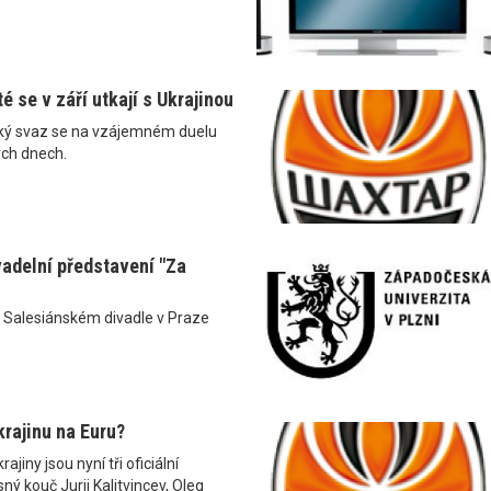
té se v září utkají s Ukrajinou
ský svaz se na vzájemném duelu
ých dnech.
vadelní představení "Za
 Salesiánském divadle v Praze
rajinu na Euru?
ajiny jsou nyní tři oficiální
ný kouč Jurij Kalitvincev, Oleg