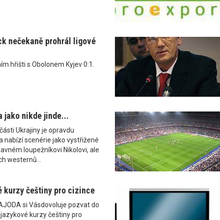
k nečekaně prohrál ligové
ním hřišti s Obolonem Kyjev 0:1.
 jako nikde jinde...
části Ukrajiny je opravdu
a nabízí scenérie jako vystřižené
lavném loupežníkovi Nikolovi, ale
ch westernů...
 kurzy češtiny pro cizince
AJODA si Vásdovoluje pozvat do
í jazykové kurzy češtiny pro