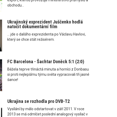
obchodu...
Ukrajinský exprezident Juščenko hodlá
natočit dokumentární film
... jde o dalšího exprezidenta po Václavu Havlovi,
který se chce stát režisérem.
FC Barcelona - Šachtar Doněck 5:1 (2:0)
Běžela teprve třináctá minuta a horníci z Donbasu
si proti nejlepšímu týmu světa vypracovali tři jasné
šance!
Ukrajina se rozhodla pro DVB-T2
Vysílání by mělo odstartovat v září 2011. V roce
2013 se má odmlčet poslední analogový vysílač v