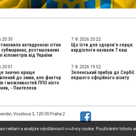
6 20:35
7. 8. 2026 20:22
становила антидронові сітки
Що їсти для здоров’я серця:
х субмаринах, розташованих
кардіологи назвали 7 каш
чі кілометрів від України
6 20:01
7. 8. 2026 19:52
де значно краще
Зеленський прибув до Сербії:
влений до зими, але фактор
першого офіційного візиту
ів і можливостей ППО ніхто
іняв, - Пантелеєв
menšin, Vocelova 3, 120 00 Praha 2
aci reklam a analýze návštěvnosti soubory cookie. Používáním tohoto w
© 2026