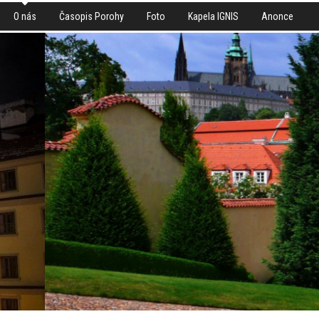
O nás
Časopis Porohy
Foto
Kapela IGNIS
Anonce