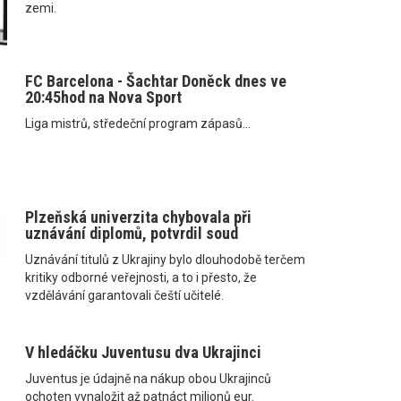
zemi.
FC Barcelona - Šachtar Doněck dnes ve
20:45hod na Nova Sport
Liga mistrů, středeční program zápasů...
Plzeňská univerzita chybovala při
uznávání diplomů, potvrdil soud
Uznávání titulů z Ukrajiny bylo dlouhodobě terčem
kritiky odborné veřejnosti, a to i přesto, že
vzdělávání garantovali čeští učitelé.
V hledáčku Juventusu dva Ukrajinci
Juventus je údajně na nákup obou Ukrajinců
ochoten vynaložit až patnáct milionů eur.