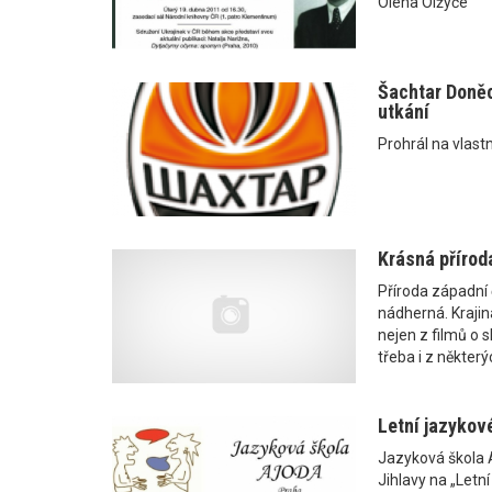
Oleha Olžyče
Šachtar Doněc
utkání
Prohrál na vlast
Krásná příroda
Příroda západní 
nádherná. Krajin
nejen z filmů o s
třeba i z některý
Letní jazykové
Jazyková škola 
Jihlavy na „Letn