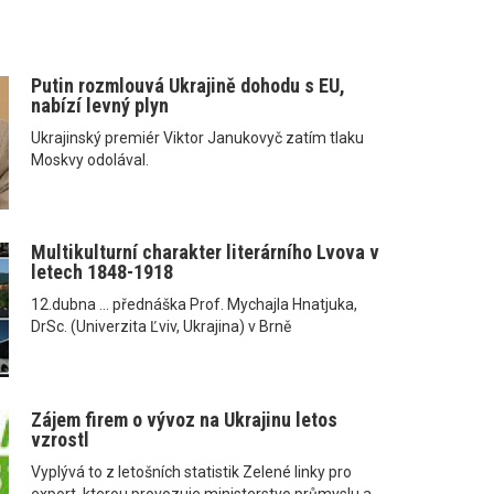
Putin rozmlouvá Ukrajině dohodu s EU,
nabízí levný plyn
Ukrajinský premiér Viktor Janukovyč zatím tlaku
Moskvy odolával.
Multikulturní charakter literárního Lvova v
letech 1848-1918
12.dubna ... přednáška Prof. Mychajla Hnatjuka,
DrSc. (Univerzita Ľviv, Ukrajina) v Brně
Zájem firem o vývoz na Ukrajinu letos
vzrostl
Vyplývá to z letošních statistik Zelené linky pro
export, kterou provozuje ministerstvo průmyslu a