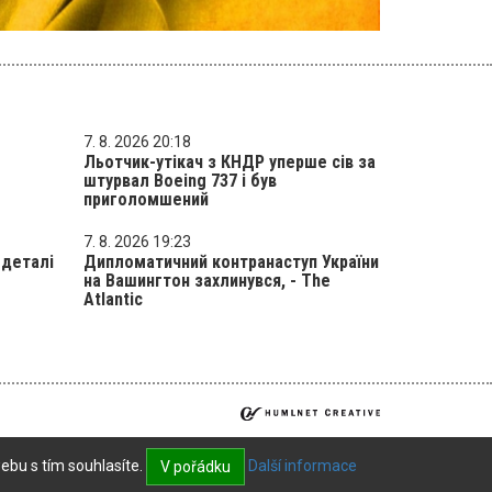
7. 8. 2026 20:18
Льотчик-утікач з КНДР уперше сів за
штурвал Boeing 737 і був
приголомшений
7. 8. 2026 19:23
 деталі
Дипломатичний контранаступ України
на Вашингтон захлинувся, - The
Atlantic
ebu s tím souhlasíte.
Další informace
V pořádku