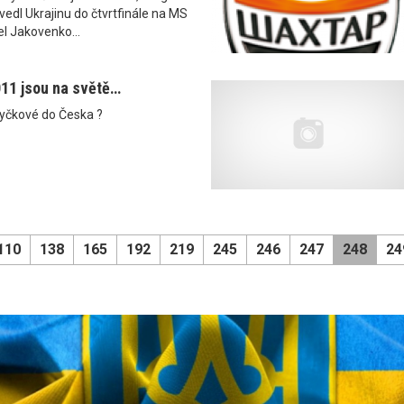
vedl Ukrajinu do čtvrtfinále na MS
l Jakovenko...
011 jsou na světě…
Klyčkové do Česka ?
110
138
165
192
219
245
246
247
248
24