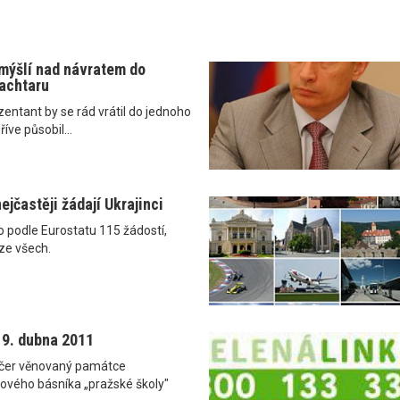
mýšlí nad návratem do
achtaru
zentant by se rád vrátil do jednoho
říve působil...
ejčastěji žádají Ukrajinci
lo podle Eurostatu 115 žádostí,
ze všech.
 19. dubna 2011
dvečer věnovaný památce
lového básníka „pražské školy"