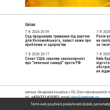
Unian
7. 8. 2026 20:39
7. 8. 202
Суд продовжив тримання під вартою
Росія в
для Коломойського, захист каже про
на свої
проблеми зі здоров'ям
за тися
7. 8. 2026 20:17
7. 8. 202
Сенат США схвалив законопроект
Київ бу
про "пекельні санкції" проти РФ
підгото
обстріл
не відм
adresa: Ukrajinská iniciativa v ČR, Dům národnostních 
tel.:
+420/221 419 821
, email:
uicr@centrum.cz
Tento web používá k poskytování služeb, personaliz