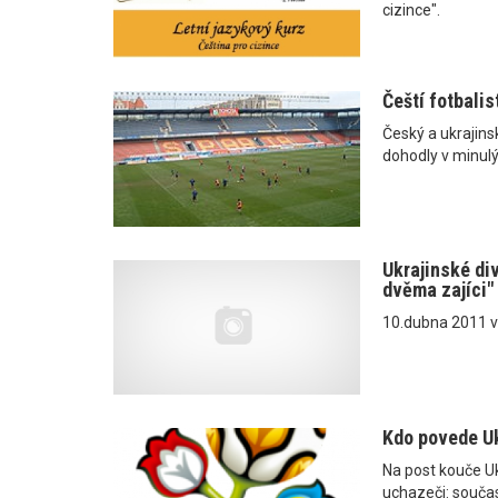
cizince".
Čeští fotbalis
Český a ukrajin
dohodly v minul
Ukrajinské di
dvěma zajíci"
10.dubna 2011 v
Kdo povede Uk
Na post kouče Ukr
uchazeči: součas