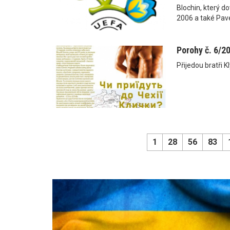
Blochin, který do
2006 a také Pave
Porohy č. 6/2
Přijedou bratři 
1
28
56
83