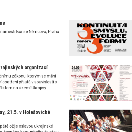
ane
0 náměstí Borise Němcova, Praha
rajinských organizací
ádnímu zákonu, kterým se mění
 opatření přijatá v souvislosti s
liktem na území Ukrajiny
y, 21.5. v Holešovické
páté ožije oslavou ukrajinské
i současného komunitního života v