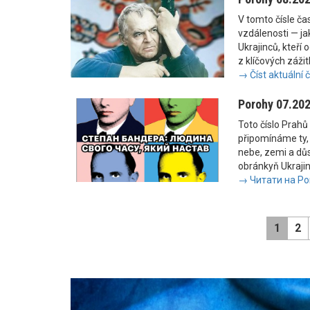
V tomto čísle č
vzdálenosti — jak
Ukrajinců, kteří 
z klíčových zážit
→ Číst aktuální 
Porohy 07.20
Toto číslo Prahů 
připomínáme ty, 
nebe, zemi a důs
obránkyň Ukrajiny
→ Читати на Po
1
2