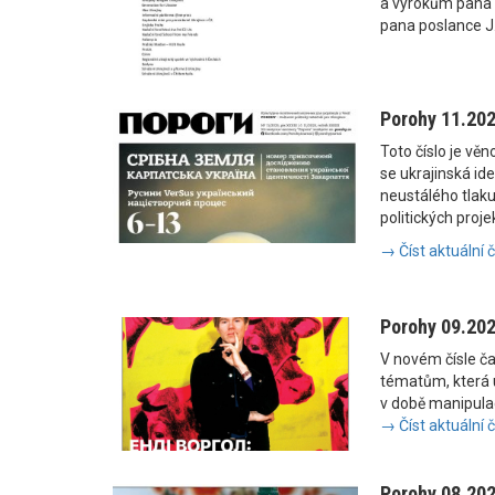
a výrokům pana
pana poslance J
Porohy 11.20
Toto číslo je vě
se ukrajinská i
neustálého tlaku
politických proje
→ Číst aktuální 
Porohy 09.20
V novém čísle č
tématům, která u
v době manipulac
→ Číst aktuální 
Porohy 08.20