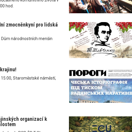
.00 hod.
dní zmocněnkyní pro lidská
, Dům národnostních menšin
krajinu!
v 15:00, Staroměstské náměstí,
ajinských organizací k
álostem