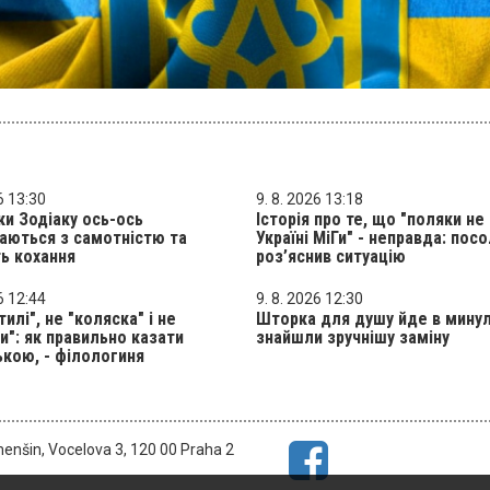
6 13:30
9. 8. 2026 13:18
ки Зодіаку ось-ось
Історія про те, що "поляки н
аються з самотністю та
Україні МіГи" - неправда: посо
ь кохання
роз’яснив ситуацію
6 12:44
9. 8. 2026 12:30
илі", не "коляска" і не
Шторка для душу йде в минул
и": як правильно казати
знайшли зручнішу заміну
ькою, - філологиня
menšin, Vocelova 3, 120 00 Praha 2