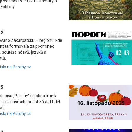
 předsedy PSP ČR T.Okamury a
.Foldyny
25
nováno Zakarpatsku — regionu, kde
dentita formovala za podmínek
, soutěže názvů, jazyků a
ktů.
číslo na Porohy.cz
25
asopisu „Porohy“ se obracíme k
rčují naši schopnost zůstat bdělí
í.
číslo na Porohy.cz
25