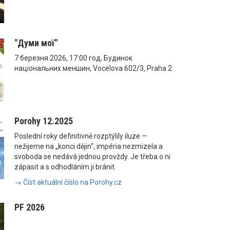
"Думи мої"
7 березня 2026, 17:00 год, Будинок
національних меншин, Vocelova 602/3, Praha 2
Porohy 12.2025
Poslední roky definitivně rozptýlily iluze —
nežijeme na „konci dějin“, impéria nezmizela a
svoboda se nedává jednou provždy. Je třeba o ni
zápasit a s odhodláním ji bránit.
→ Číst aktuální číslo na Porohy.cz
PF 2026