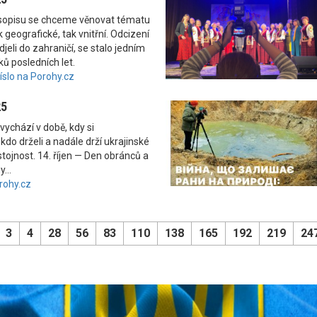
asopisu se chceme věnovat tématu
 geografické, tak vnitřní. Odcizení
odjeli do zahraničí, se stalo jedním
ků posledních let.
číslo na Porohy.cz
25
vychází v době, kdy si
kdo drželi a nadále drží ukrajinské
tojnost. 14. říjen — Den obránců a
...
rohy.cz
3
4
28
56
83
110
138
165
192
219
24