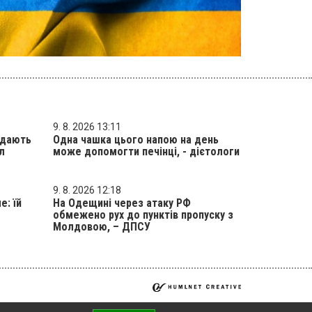
9. 8. 2026 13:11
е дають
Одна чашка цього напою на день
л
може допомогти печінці, - дієтологи
9. 8. 2026 12:18
е: їй
На Одещині через атаку РФ
обмежено рух до пунктів пропуску з
Молдовою, – ДПСУ