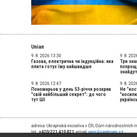
Unian
9. 8. 2026 13:30
9. 8. 202
Газова, електрична чи індукційна: яка
Три зна
плита готує їжу найшвидше
попрощ
знайдут
9. 8. 2026 12:47
9. 8. 202
Пономарьов у день 53-річчя розкрив
Не "кост
"свій найбільший секрет": до чого
"носилк
тут ШІ
українс
adresa: Ukrajinská iniciativa v ČR, Dům národnostních 
tel.:
+420/221 419 821
, email:
uicr@centrum.cz