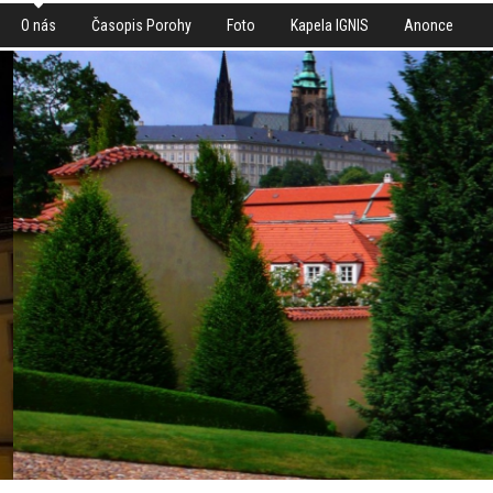
O nás
Časopis Porohy
Foto
Kapela IGNIS
Anonce