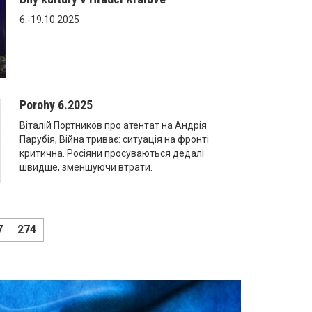
6.-19.10.2025
Porohy 6.2025
Віталій Портников про атентат на Андрія
Парубія, Війна триває: ситуація на фронті
критична. Росіяни просуваються дедалі
швидше, зменшуючи втрати.
7
274