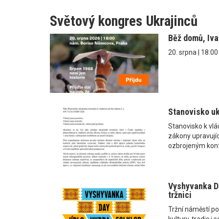
Světový kongres Ukrajinců
Běž domů, Iv
20. srpna | 18:0
Stanovisko uk
Stanovisko k vl
zákony upravující
ozbrojeným konf
Vyshyvanka Da
tržnici
Tržní náměstí po
kultury, tradic 