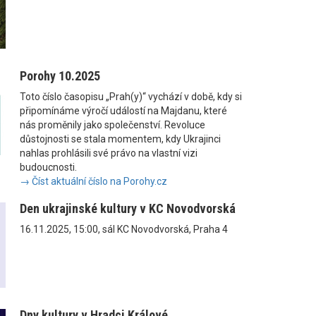
Porohy 10.2025
Toto číslo časopisu „Prah(y)“ vychází v době, kdy si
připomínáme výročí událostí na Majdanu, které
nás proměnily jako společenství. Revoluce
důstojnosti se stala momentem, kdy Ukrajinci
nahlas prohlásili své právo na vlastní vizi
budoucnosti.
→ Číst aktuální číslo na Porohy.cz
Den ukrajinské kultury v KC Novodvorská
16.11.2025, 15:00, sál KC Novodvorská, Praha 4
Dny kultury v Hradci Králové