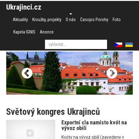
Ukrajinci.cz
Aktuality
Kroužky, projekty
O nás
Časopis Porohy
Foto
Kapela IGNIS
Anonce
Světový kongres Ukrajinců
Exportní cla namísto kvót na
vývoz obilí
Kvóty na vývoz obilí (zavedeny v