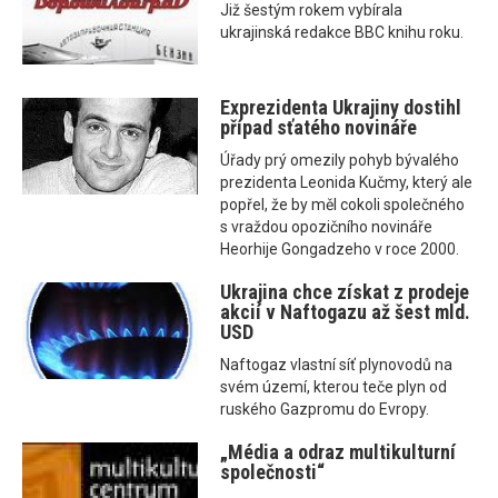
Již šestým rokem vybírala
ukrajinská redakce BBC knihu roku.
Exprezidenta Ukrajiny dostihl
případ sťatého novináře
Úřady prý omezily pohyb bývalého
prezidenta Leonida Kučmy, který ale
popřel, že by měl cokoli společného
s vraždou opozičního novináře
Heorhije Gongadzeho v roce 2000.
Ukrajina chce získat z prodeje
akcií v Naftogazu až šest mld.
USD
Naftogaz vlastní síť plynovodů na
svém území, kterou teče plyn od
ruského Gazpromu do Evropy.
„Média a odraz multikulturní
společnosti“