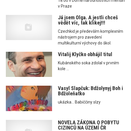
18.00 v Domě národnostních menšin
v Praze
Já jsem Olga. A jestli chceš
vědět víc, tak klikej!!!
Czechkid je především komplexním
nástrojem pro zavedení
multikulturní výchovy do škol.
Vitalij Klyčko obhájil titul
Kubánského soka zdolal v prvním
kole ...
Vasyl Slapčuk: Bdžolynyj Boh i
Bdžoleňatko
ukázka... Babiččiny slzy
NOVELA ZÁKONA O POBYTU
CIZINCŮ NA ÚZEMÍ ČR