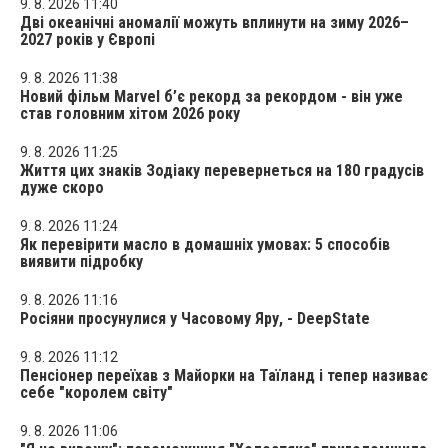
9. 8. 2026 11:40
Дві океанічні аномалії можуть вплинути на зиму 2026–
2027 років у Європі
9. 8. 2026 11:38
Новий фільм Marvel б’є рекорд за рекордом - він уже
став головним хітом 2026 року
9. 8. 2026 11:25
Життя цих знаків Зодіаку перевернеться на 180 градусів
дуже скоро
9. 8. 2026 11:24
Як перевірити масло в домашніх умовах: 5 способів
виявити підробку
9. 8. 2026 11:16
Росіяни просунулися у Часовому Яру, - DeepState
9. 8. 2026 11:12
Пенсіонер переїхав з Майорки на Таїланд і тепер називає
себе "королем світу"
9. 8. 2026 11:06