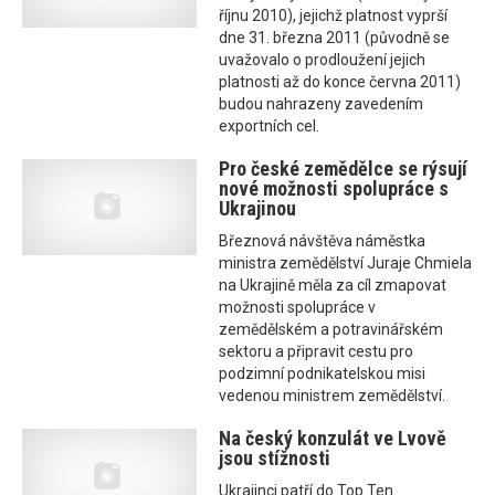
říjnu 2010), jejichž platnost vyprší
dne 31. března 2011 (původně se
uvažovalo o prodloužení jejich
platnosti až do konce června 2011)
budou nahrazeny zavedením
exportních cel.
Pro české zemědělce se rýsují
nové možnosti spolupráce s
Ukrajinou
Březnová návštěva náměstka
ministra zemědělství Juraje Chmiela
na Ukrajině měla za cíl zmapovat
možnosti spolupráce v
zemědělském a potravinářském
sektoru a připravit cestu pro
podzimní podnikatelskou misi
vedenou ministrem zemědělství.
Na český konzulát ve Lvově
jsou stížnosti
Ukrajinci patří do Top Ten