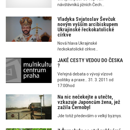
návštěvníků jižních Čech...
Vladyka Svjatoslav Ševčuk
novým vyšším arcibiskupem
Ukrajinské řeckokatolické
církve
Nová hlava Ukrajinské
řeckokatolické církve...
JAKÉ CESTY VEDOU DO ČESKA
?
Veřejná debata o vývoji vízové
politiky a praxe... 31. 3. 2011 od
17:00hod
Na nic nečekejte a utečte,
vzkazuje Japoncům žena, jež
zažila Černobyl
Jde totiž především o velký byznys.