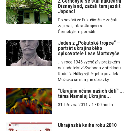
Z Černobylu se stal nukleární
Disneyland, začali tam jezdit
Japonci
Po havárii ve Fukušimě se začali
zajímat, jak si Ukrajinci s
Černobylem poradili.
Jeden z „Pokutské trojice“ –
portrét ukrajinského
spisovatele Lese Martovyče
... v roce 1946 vychází v pražském
nakladatelství Svoboda v překladu
Rudolfa Hůlky výběr jeho povídek
Mužická smrt a jiné obrázky.
"Ukrajina očima našich dětí" ...
téma Namaluj Ukrajinu...
31. března 2011 v 17.00 hodin
Ukrajinská kniha roku 2010