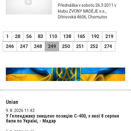
Přednáška v sobotu 26.3.2011 v
klubu ZVONY NADĚJE o.s.,
Dřínovská 4606, Chomutov
1
28
56
83
110
138
165
192
219
246
247
248
249
250
251
252
274
Unian
9. 8. 2026 11:43
У Геленджику знищено позицію С-400, з якої 8 серпня
били по Україні, - Мадяр