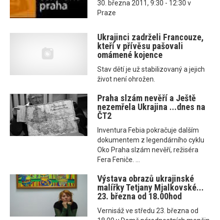
30. března 2011, 9:30 - 12:30 v
Praze
Ukrajinci zadrželi Francouze,
kteří v přívěsu pašovali
omámené kojence
Stav dětí je už stabilizovaný a jejich
život není ohrožen.
Praha slzám nevěří a Ještě
nezemřela Ukrajina ...dnes na
ČT2
Inventura Febia pokračuje dalším
dokumentem z legendárního cyklu
Oko Praha slzám nevěří, režiséra
Fera Feniče. ...
Výstava obrazů ukrajinské
malířky Tetjany Mjalkovské...
23. března od 18.00hod
Vernisáž ve středu 23. března od