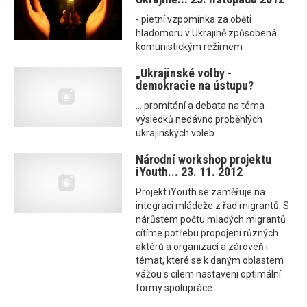
- pietní vzpomínka za oběti
hladomoru v Ukrajině způsobená
komunistickým režimem
„Ukrajinské volby -
demokracie na ústupu?
... promítání a debata na téma
výsledků nedávno proběhlých
ukrajinských voleb
Národní workshop projektu
iYouth... 23. 11. 2012
Projekt iYouth se zaměřuje na
integraci mládeže z řad migrantů. S
nárůstem počtu mladých migrantů
cítíme potřebu propojení různých
aktérů a organizací a zároveň i
témat, které se k daným oblastem
vážou s cílem nastavení optimální
formy spolupráce.