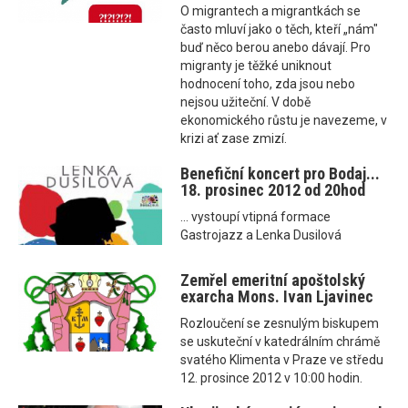
O migrantech a migrantkách se
často mluví jako o těch, kteří „nám"
buď něco berou anebo dávají. Pro
migranty je těžké uniknout
hodnocení toho, zda jsou nebo
nejsou užiteční. V době
ekonomického růstu je navezeme, v
krizi ať zase zmizí.
Benefiční koncert pro Bodaj...
18. prosinec 2012 od 20hod
... vystoupí vtipná formace
Gastrojazz a Lenka Dusilová
Zemřel emeritní apoštolský
exarcha Mons. Ivan Ljavinec
Rozloučení se zesnulým biskupem
se uskuteční v katedrálním chrámě
svatého Klimenta v Praze ve středu
12. prosince 2012 v 10:00 hodin.