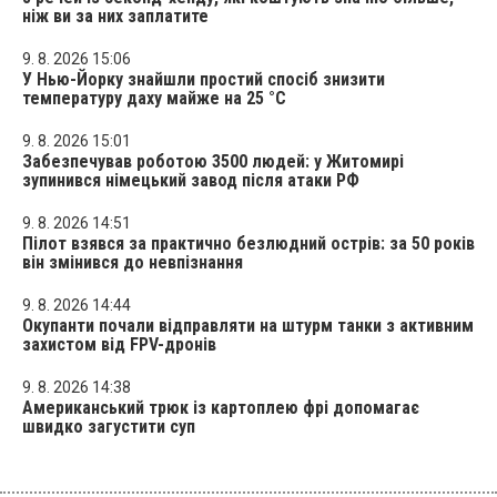
ніж ви за них заплатите
9. 8. 2026 15:06
У Нью-Йорку знайшли простий спосіб знизити
температуру даху майже на 25 °C
9. 8. 2026 15:01
Забезпечував роботою 3500 людей: у Житомирі
зупинився німецький завод після атаки РФ
9. 8. 2026 14:51
Пілот взявся за практично безлюдний острів: за 50 років
він змінився до невпізнання
9. 8. 2026 14:44
Окупанти почали відправляти на штурм танки з активним
захистом від FPV-дронів
9. 8. 2026 14:38
Американський трюк із картоплею фрі допомагає
швидко загустити суп