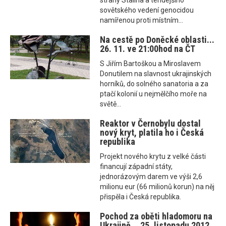
strany Stalina a tehdejšího
sovětského vedení genocidou
namířenou proti místním...
Na cestě po Doněcké oblasti...
26. 11. ve 21:00hod na ČT
S Jiřím Bartoškou a Miroslavem
Donutilem na slavnost ukrajinských
horníků, do solného sanatoria a za
ptačí kolonií u nejmělčího moře na
světě...
Reaktor v Černobylu dostal
nový kryt, platila ho i Česká
republika
Projekt nového krytu z velké části
financují západní státy,
jednorázovým darem ve výši 2,6
milionu eur (66 milionů korun) na něj
přispěla i Česká republika.
Pochod za oběti hladomoru na
Ukrajině... 25. listopadu 2012