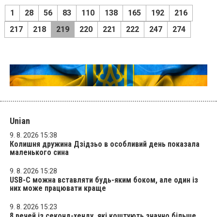
1
28
56
83
110
138
165
192
216
217
218
219
220
221
222
247
274
Unian
9. 8. 2026 15:38
Колишня дружина Дзідзьо в особливий день показала
маленького сина
9. 8. 2026 15:28
USB-C можна вставляти будь-яким боком, але один із
них може працювати краще
9. 8. 2026 15:23
8 речей із секонд-хенду, які коштують значно більше,