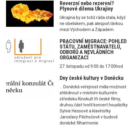
Reverzní nebo rezervní?
Plynové dilema Ukrajiny
Ukrajina by se totiž ráda stala, když
ne obeliskem, pak alespoň lávkou
mezi Východem a Západem.
PRACOVNÍ MIGRACE: POHLED
STÁTU, ZAMĚSTNAVATELŮ,
ODBORŮ A NEVLÁDNÍCH
ORGANIZACÍ
27. listopadu od 9:00 do 17:00hod
Dny české kultury v Doněcku
... Doněcká veřejnost měla možnost
shlédnout v místním kulturním
středisku Kinokult tři české filmy,
druhou část tvořil koncert houslistky
Sylvie Hessové a klavíristky
Jaroslavy Pěchočové v budově
doněcké filharmonie.