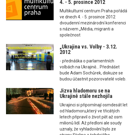
4. - 5. prosince 2012
Multikulturní centrum Praha pořádá
ve dnech 4. - 5. prosince 2012
dvoudenní mezinárodní konferenci
s názvem „Média, migranti a
společnost
„Ukrajina vs. Volby - 3.12.
2012
- přednáška o parlamentních
volbách na Ukrajině... Přednášet
bude Adam Sochůrek, diskuze se
budou účastnit pozorovatelé voleb.
Jizva hladomoru se na
Ukrajině stále nezhojila
Ukrajinci si připomínají osmdesát let
od hladomoru,který ve třicátých
letech připravil o život pět až osm
milionů lidí. Až předloni ale soudy
uznaly, že vyhladovění bylo ze