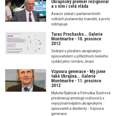
Ukrajinský premiér rezignoval
a s ním i celá vláda
Azarov získal v parlamentních
volbách poslanecký mandát, a proto
odstupuje.
Taras Prochasko... Galerie
Montmartre - 10. prosince
2012
Setkání s předním ukrajinským
spisovatelem u příležitosti českého
vydání jeho románu Jinací.
Vzpoura generace - My jsme
také Ukrajina... Galerie
Montmartre - 11. prosince
2012
Mykola Rjabčuk a Petruška Šustrová
představují antologii rozhovorů s
nejvýznamnějšími ukrajinskými
spisovateli a disidenty - Vzpoura
generace.