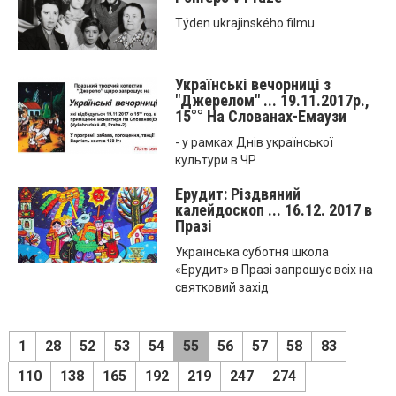
Týden ukrajinského filmu
Українські вечорниці з
"Джерелом" ... 19.11.2017р.,
15°° На Слованах-Емаузи
- у рамках Днів української
культури в ЧР
Ерудит: Різдвяний
калейдоскоп ... 16.12. 2017 в
Празі
Українська суботня школа
«Ерудит» в Празі запрошує всіх на
святковий захід
1
28
52
53
54
55
56
57
58
83
110
138
165
192
219
247
274