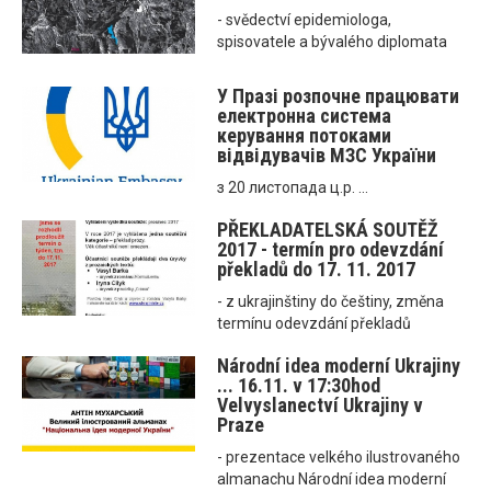
- svědectví epidemiologa,
spisovatele a bývalého diplomata
У Празі розпочне працювати
електронна система
керування потоками
відвідувачів МЗС України
з 20 листопада ц.р. ...
PŘEKLADATELSKÁ SOUTĚŽ
2017 - termín pro odevzdání
překladů do 17. 11. 2017
- z ukrajinštiny do češtiny, změna
termínu odevzdání překladů
Národní idea moderní Ukrajiny
... 16.11. v 17:30hod
Velvyslanectví Ukrajiny v
Praze
- prezentace velkého ilustrovaného
almanachu Národní idea moderní