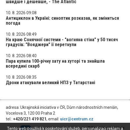
швидше і дешевше, - The Atlantic
10. 8. 2026 09:08
Антициклон в Україні: синоптик розказав, як зміниться
погода
10. 8. 2026 08:49
На краю Сонячної системи - "вогняна стіна" у 50 тисяч
градусів: "Вояджери" її перетнули
10. 8. 2026 08:40
Пара купила 100-річну хату на хуторі та знайшла
всередині скарб
10. 8. 2026 08:35
Дрони атакували великий НПЗ у Татарстані
adresa: Ukrajinská iniciativa v ČR, Dům národnostních menšin,
Vocelova 3, 120 00 Praha 2
tel.:
+420/221 419 821
, email:
uicr@centrum.cz
Tento web používá k poskytování služeb, personalizaci reklam a