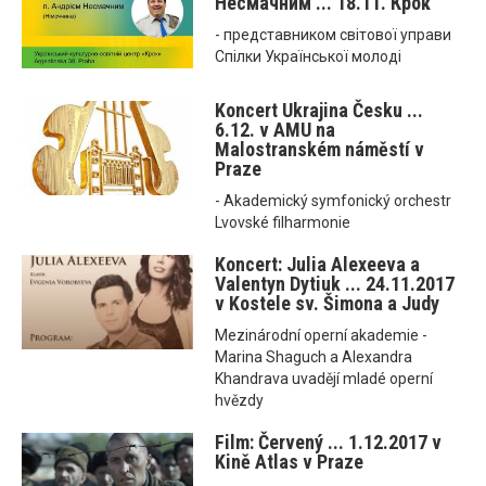
Несмачним ... 18.11. Крок
- представником світової управи
Спілки Української молоді
Koncert Ukrajina Česku ...
6.12. v AMU na
Malostranském náměstí v
Praze
- Akademický symfonický orchestr
Lvovské filharmonie
Koncert: Julia Alexeeva a
Valentyn Dytiuk ... 24.11.2017
v Kostele sv. Šimona a Judy
Mezinárodní operní akademie -
Marina Shaguch a Alexandra
Khandrava uvadějí mladé operní
hvězdy
Film: Červený ... 1.12.2017 v
Kině Atlas v Praze