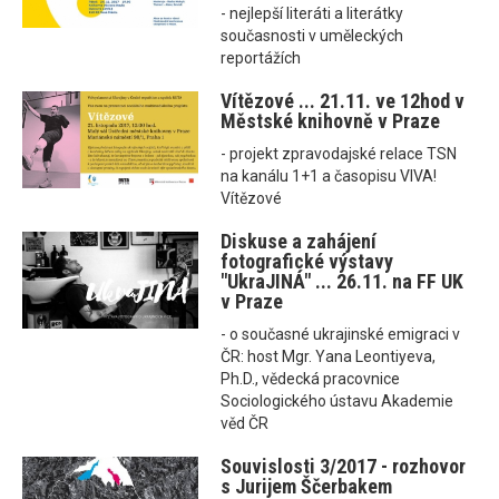
- nejlepší literáti a literátky
současnosti v uměleckých
reportážích
Vítězové ... 21.11. ve 12hod v
Městské knihovně v Praze
- projekt zpravodajské relace TSN
na kanálu 1+1 a časopisu VIVA!
Vítězové
Diskuse a zahájení
fotografické výstavy
"UkraJINÁ" ... 26.11. na FF UK
v Praze
- o současné ukrajinské emigraci v
ČR: host Mgr. Yana Leontiyeva,
Ph.D., vědecká pracovnice
Sociologického ústavu Akademie
věd ČR
Souvislosti 3/2017 - rozhovor
s Jurijem Ščerbakem