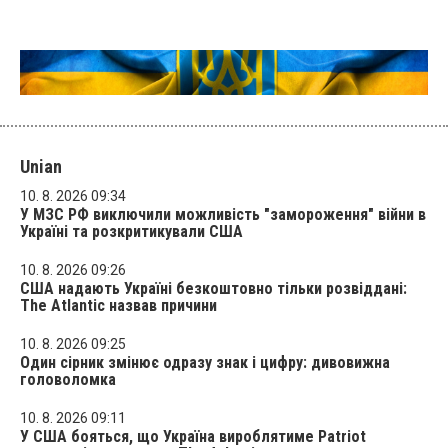
Unian
10. 8. 2026 09:34
У МЗС РФ виключили можливість "замороження" війни в
Україні та розкритикували США
10. 8. 2026 09:26
США надають Україні безкоштовно тільки розвіддані:
The Atlantic назвав причини
10. 8. 2026 09:25
Один сірник змінює одразу знак і цифру: дивовижна
головоломка
10. 8. 2026 09:11
У США бояться, що Україна вироблятиме Patriot