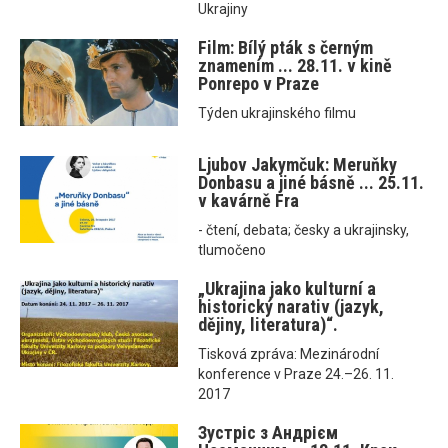
Ukrajiny
Film: Bílý pták s černým
znamením ... 28.11. v kině
Ponrepo v Praze
Týden ukrajinského filmu
Ljubov Jakymčuk: Meruňky
Donbasu a jiné básně ... 25.11.
v kavárně Fra
- čtení, debata; česky a ukrajinsky,
tlumočeno
„Ukrajina jako kulturní a
historický narativ (jazyk,
dějiny, literatura)“.
Tisková zpráva: Mezinárodní
konference v Praze 24.–26. 11.
2017
Зустріс з Андрієм