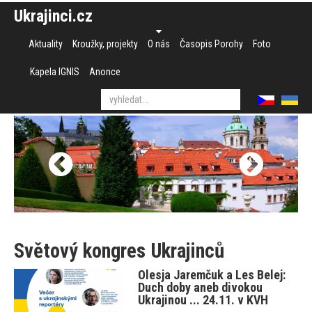
Ukrajinci.cz
Aktuality
Kroužky, projekty
O nás
Časopis Porohy
Foto
Kapela IGNIS
Anonce
Světový kongres Ukrajinců
Olesja Jaremčuk a Les Belej:
Duch doby aneb divokou
Ukrajinou ... 24.11. v KVH