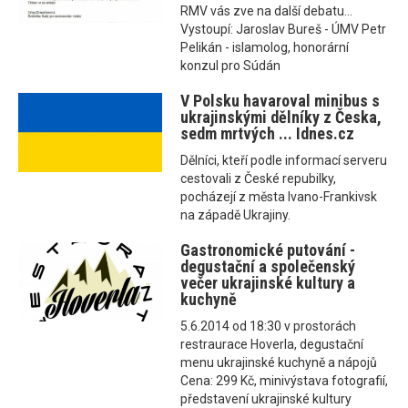
RMV vás zve na další debatu...
Vystoupí: Jaroslav Bureš - ÚMV Petr
Pelikán - islamolog, honorární
konzul pro Súdán
V Polsku havaroval minibus s
ukrajinskými dělníky z Česka,
sedm mrtvých ... Idnes.cz
Dělníci, kteří podle informací serveru
cestovali z České repubilky,
pocházejí z města Ivano-Frankivsk
na západě Ukrajiny.
Gastronomické putování -
degustační a společenský
večer ukrajinské kultury a
kuchyně
5.6.2014 od 18:30 v prostorách
restraurace Hoverla, degustační
menu ukrajinské kuchyně a nápojů
Cena: 299 Kč, minivýstava fotografií,
představení ukrajinské kultury