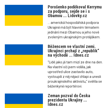
Porošenko poděkoval Kerrymu
za podporu, sejde se i s
Obamou ... Lidovky.cz
... americká hospodářská podpora
Ukrajině má být hlavním tématem
jednání mezi Obamou a jeho nově
zvoleným ukrajinským protějškem.
Běžencem ve vlastní zemi.
Ukrajinci prchají z „republik“
na východě ... Idnes.cz
"Lidé jako já tam mizí ze dne na den.
Na vlastní oči jsem viděla, jak
uprostřed ulice zastavilo auto,
vystoupili z něj nějací chlapi a unesli
proukrajinského aktivistu," svěřila se
běženkyně reportérovi.
Zeman pozval do Česka
prezidenta Ukrajiny ...
Idnes.cz