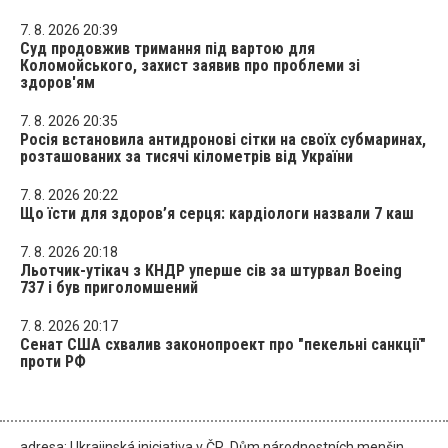
7. 8. 2026 20:39
Суд продовжив тримання під вартою для
Коломойського, захист заявив про проблеми зі
здоров'ям
7. 8. 2026 20:35
Росія встановила антидронові сітки на своїх субмаринах,
розташованих за тисячі кілометрів від України
7. 8. 2026 20:22
Що їсти для здоров’я серця: кардіологи назвали 7 каш
7. 8. 2026 20:18
Льотчик-утікач з КНДР уперше сів за штурвал Boeing
737 і був приголомшений
7. 8. 2026 20:17
Сенат США схвалив законопроект про "пекельні санкції"
проти РФ
adresa: Ukrajinská iniciativa v ČR, Dům národnostních menšin,