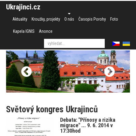
Ukrajinci.cz
Aktuality
Kroužky, projekty
O nás
Časopis Porohy
Foto
Kapela IGNIS
Anonce
Světový kongres Ukrajinců
Debata: "Přínosy a rizika
migrace" ... 9. 6. 2014 v
17:30hod