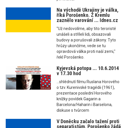
Na východě Ukrajiny je válka,
říká Porošenko. Z Kremlu
zaznělo varování ... Idnes.cz
"Už nedovolíme, aby tito teroristé
unášeli a stříleli lidi, obsazovali
budovy a porušovali zákony. Tyto
hrůzy ukončíme, vede se tu
opravdová válka proti naší zemi,"
řekl Porošenko.
Kyjevská potopa ... 10.6.2014
v 17.30 hod
...shlédnutí filmu Ruslana Horového
o tzv. Kurenivské tragédii (1961),
prezentace poslední Horového
knížky povídek Gagarin a
Barcelona/Haharin i Barselona,
diskuse s tvůrcem
V Doněcku začalo tažení proti
separatistům, Porošenko žádá