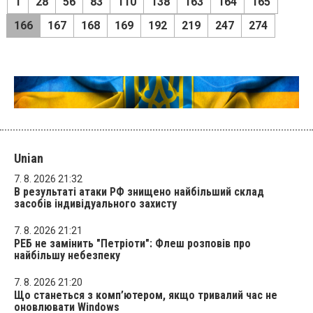
1
28
56
83
110
138
163
164
165
166
167
168
169
192
219
247
274
Unian
7. 8. 2026 21:32
В результаті атаки РФ знищено найбільший склад
засобів індивідуального захисту
7. 8. 2026 21:21
РЕБ не замінить "Петріоти": Флеш розповів про
найбільшу небезпеку
7. 8. 2026 21:20
Що станеться з комп’ютером, якщо тривалий час не
оновлювати Windows