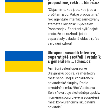
propustíme, řekli ... Idnes.cz
"Objasníme, kdo jsou, kde jsou a
proč tam jsou. Pak je propustíme,"
řekl agentuře Interfax samozvaný
starosta Slavjansku Vjačeslav
Ponomarjov. Zadrženi byli údajně
proto, že se rozhodli jet do
separatisty ovládané oblasti i přes
varování vzbouř
Ukrajinci nasadili letectvo,
separatisté sestřelili vrtulník
s generálem ... Idnes.cz
Armádní velení operaci ve
Slavjansku popírá, ve městě prý
mezi sebou bojují konkurenční
povstalecké skupiny. Podle
armádního mluvčího Vladislava
Selezňova boje skutečně propukly,
nicméně jsou projevem soupeření
mezi konkurenčními skupinami
povstalců.