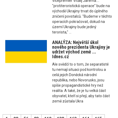
Vicepremiér Vitalij Jarema:...
"protiteroristická operace" bude na
východě Ukrajiny trvat do úplného
zničení povstalců. "Budeme v těchto
operacích pokračovat, dokud na
území Ukrajiny bude jediný
terorista," ...
ANALÝZA: Největší úkol
nového prezidenta Ukrajiny je
udržet východ země ...
Idnes.cz
Ale svědčí to o tom, že separatisté
tu nemají situaci pod kontrolou a
celá jejich Doněcká národní
republika, nebo Novorusko, jsou
spíše propagandistické hry než
realita. A také, že je tu velká část
obyvatel, kteří si přejí, aby tato část
země zůstala Ukra