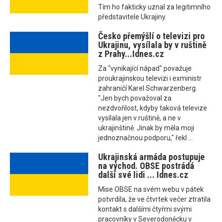
Tím ho fakticky uznal za legitimního
představitele Ukrajiny.
Česko přemýšlí o televizi pro
Ukrajinu, vysílala by v ruštině
z Prahy...Idnes.cz
Za "vynikající nápad" považuje
proukrajinskou televizi i exministr
zahraničí Karel Schwarzenberg.
"Jen bych považoval za
nezdvořilost, kdyby taková televize
vysílala jen v ruštině, a ne v
ukrajinštině. Jinak by měla moji
jednoznačnou podporu," řekl ...
Ukrajinská armáda postupuje
na východ. OBSE postrádá
další své lidi ... Idnes.cz
Mise OBSE na svém webu v pátek
potvrdila, že ve čtvrtek večer ztratila
kontakt s dalšími čtyřmi svými
pracovníky v Severodoněcku v