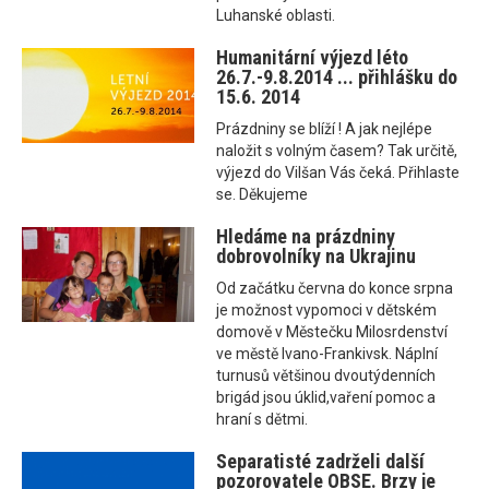
Luhanské oblasti.
Humanitární výjezd léto
26.7.-9.8.2014 ... přihlášku do
15.6. 2014
Prázdniny se blíží ! A jak nejlépe
naložit s volným časem? Tak určitě,
výjezd do Vilšan Vás čeká. Přihlaste
se. Děkujeme
Hledáme na prázdniny
dobrovolníky na Ukrajinu
Od začátku června do konce srpna
je možnost vypomoci v dětském
domově v Městečku Milosrdenství
ve městě Ivano-Frankivsk. Náplní
turnusů většinou dvoutýdenních
brigád jsou úklid,vaření pomoc a
hraní s dětmi.
Separatisté zadrželi další
pozorovatele OBSE. Brzy je