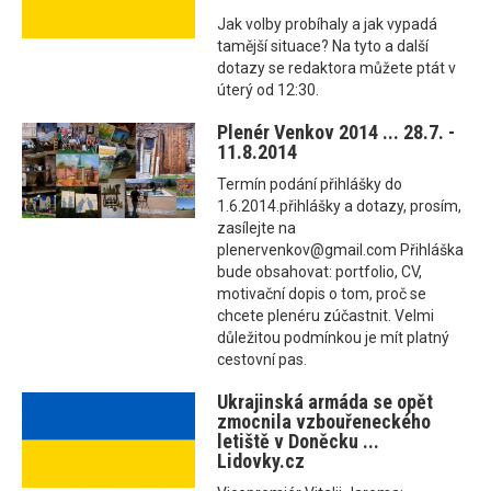
Jak volby probíhaly a jak vypadá
tamější situace? Na tyto a další
dotazy se redaktora můžete ptát v
úterý od 12:30.
Plenér Venkov 2014 ... 28.7. -
11.8.2014
Termín podání přihlášky do
1.6.2014.přihlášky a dotazy, prosím,
zasílejte na
plenervenkov@gmail.com Přihláška
bude obsahovat: portfolio, CV,
motivační dopis o tom, proč se
chcete plenéru zúčastnit. Velmi
důležitou podmínkou je mít platný
cestovní pas.
Ukrajinská armáda se opět
zmocnila vzbouřeneckého
letiště v Doněcku ...
Lidovky.cz