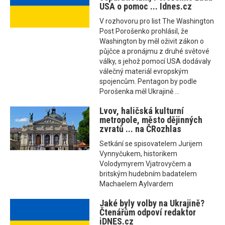
USA o pomoc ... Idnes.cz
V rozhovoru pro list The Washington
Post Porošenko prohlásil, že
Washington by měl oživit zákon o
půjčce a pronájmu z druhé světové
války, s jehož pomocí USA dodávaly
válečný materiál evropským
spojencům. Pentagon by podle
Porošenka měl Ukrajině ...
Lvov, haličská kulturní
metropole, město dějinných
zvratů ... na ČRozhlas
Setkání se spisovatelem Jurijem
Vynnyčukem, historikem
Volodymyrem Vjatrovyčem a
britským hudebním badatelem
Machaelem Aylvardem
Jaké byly volby na Ukrajině?
Čtenářům odpoví redaktor
iDNES.cz