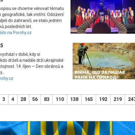
asopisu se chceme věnovat tématu
 geografické, tak vnitřní. Odcizení
odjeli do zahraničí, se stalo jedním
ků posledních let.
číslo na Porohy.cz
25
vychází v době, kdy si
kdo drželi a nadále drží ukrajinské
tojnost. 14. říjen — Den obránců a
...
rohy.cz
3
4
28
56
83
110
138
165
192
219
24