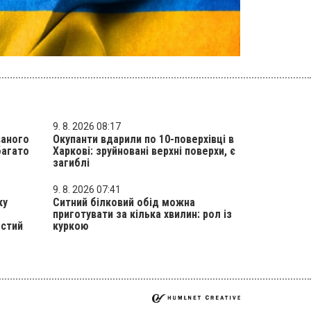
9. 8. 2026 08:17
ваного
Окупанти вдарили по 10-поверхівці в
багато
Харкові: зруйновані верхні поверхи, є
загиблі
9. 8. 2026 07:41
ку
Ситний білковий обід можна
приготувати за кілька хвилин: рол із
остий
куркою