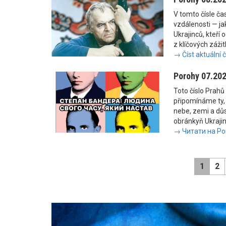
V tomto čísle č
vzdálenosti — jak
Ukrajinců, kteří 
z klíčových zážit
→ Číst aktuální 
Porohy 07.20
Toto číslo Prahů 
připomínáme ty, 
nebe, zemi a důs
obránkyň Ukrajiny
→ Читати на Po
1
2