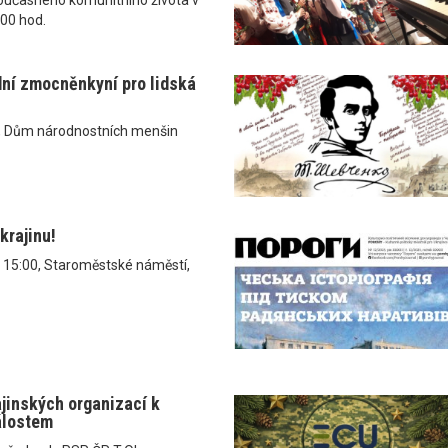
.00 hod.
dní zmocněnkyní pro lidská
, Dům národnostních menšin
krajinu!
v 15:00, Staroměstské náměstí,
ajinských organizací k
álostem