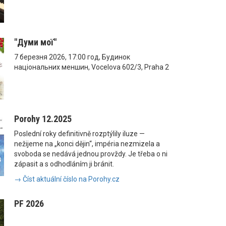
"Думи мої"
7 березня 2026, 17:00 год, Будинок
національних меншин, Vocelova 602/3, Praha 2
Porohy 12.2025
Poslední roky definitivně rozptýlily iluze —
nežijeme na „konci dějin“, impéria nezmizela a
svoboda se nedává jednou provždy. Je třeba o ni
zápasit a s odhodláním ji bránit.
→ Číst aktuální číslo na Porohy.cz
PF 2026