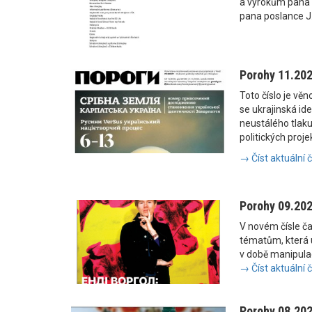
a výrokům pana
pana poslance J
Porohy 11.20
Toto číslo je vě
se ukrajinská i
neustálého tlaku
politických proje
→ Číst aktuální 
Porohy 09.20
V novém čísle č
tématům, která u
v době manipulac
→ Číst aktuální 
Porohy 08.20