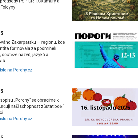
 předsedy PSP ČR T.Okamury a
.Foldyny
25
nováno Zakarpatsku — regionu, kde
dentita formovala za podmínek
, soutěže názvů, jazyků a
ktů.
číslo na Porohy.cz
25
asopisu „Porohy“ se obracíme k
rčují naši schopnost zůstat bdělí
í.
číslo na Porohy.cz
25