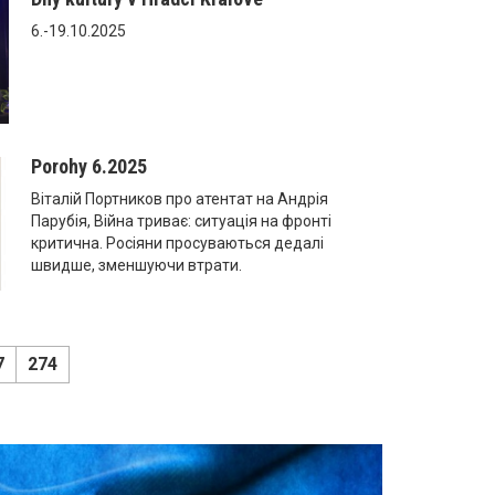
6.-19.10.2025
Porohy 6.2025
Віталій Портников про атентат на Андрія
Парубія, Війна триває: ситуація на фронті
критична. Росіяни просуваються дедалі
швидше, зменшуючи втрати.
7
274