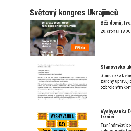
Světový kongres Ukrajinců
Běž domů, Iv
20. srpna | 18:0
Stanovisko uk
Stanovisko k vl
zákony upravující
ozbrojeným konf
Vyshyvanka Da
tržnici
Tržní náměstí po
kultury, tradic 