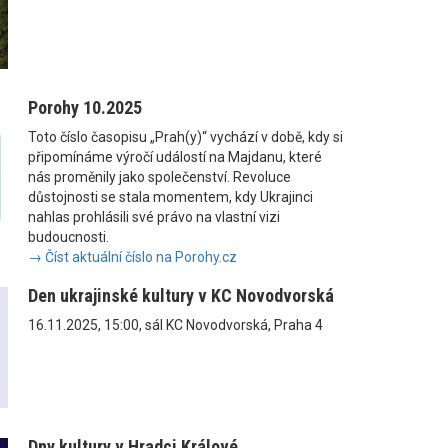
Porohy 10.2025
Toto číslo časopisu „Prah(y)“ vychází v době, kdy si
připomínáme výročí událostí na Majdanu, které
nás proměnily jako společenství. Revoluce
důstojnosti se stala momentem, kdy Ukrajinci
nahlas prohlásili své právo na vlastní vizi
budoucnosti.
→ Číst aktuální číslo na Porohy.cz
Den ukrajinské kultury v KC Novodvorská
16.11.2025, 15:00, sál KC Novodvorská, Praha 4
Dny kultury v Hradci Králové