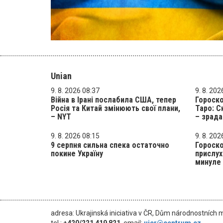
Unian
9. 8. 2026 08:37
9. 8. 202
Війна в Ірані послабила США, тепер
Гороско
Росія та Китай змінюють свої плани,
Таро: С
– NYT
– зрада
9. 8. 2026 08:15
9. 8. 202
9 серпня сильна спека остаточно
Гороско
покине Україну
прислух
минуле
adresa: Ukrajinská iniciativa v ČR, Dům národnostních 
tel.:
+420/221 419 821
, email:
uicr@centrum.cz