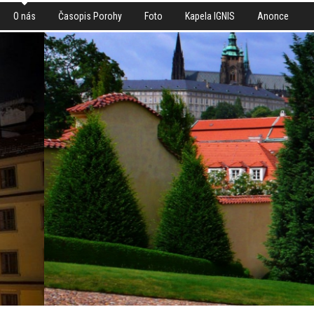
O nás
Časopis Porohy
Foto
Kapela IGNIS
Anonce