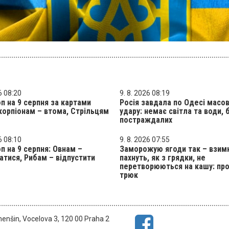
6 08:20
9. 8. 2026 08:19
п на 9 серпня за картами
Росія завдала по Одесі масо
корпіонам – втома, Стрільцям
удару: немає світла та води, 
постраждалих
6 08:10
9. 8. 2026 07:55
п на 9 серпня: Овнам –
Заморожую ягоди так – взим
атися, Рибам – відпустити
пахнуть, як з грядки, не
перетворюються на кашу: пр
трюк
menšin, Vocelova 3, 120 00 Praha 2