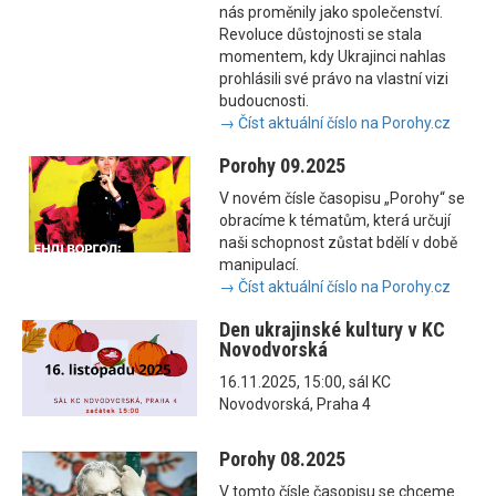
nás proměnily jako společenství.
Revoluce důstojnosti se stala
momentem, kdy Ukrajinci nahlas
prohlásili své právo na vlastní vizi
budoucnosti.
→ Číst aktuální číslo na Porohy.cz
Porohy 09.2025
V novém čísle časopisu „Porohy“ se
obracíme k tématům, která určují
naši schopnost zůstat bdělí v době
manipulací.
→ Číst aktuální číslo na Porohy.cz
Den ukrajinské kultury v KC
Novodvorská
16.11.2025, 15:00, sál KC
Novodvorská, Praha 4
Porohy 08.2025
V tomto čísle časopisu se chceme