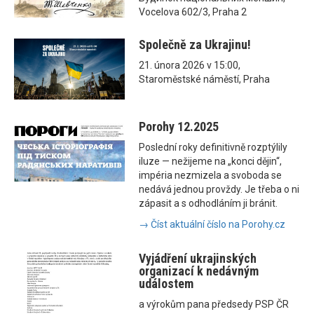
Vocelova 602/3, Praha 2
Společně za Ukrajinu!
21. února 2026 v 15:00,
Staroměstské náměstí, Praha
Porohy 12.2025
Poslední roky definitivně rozptýlily
iluze — nežijeme na „konci dějin“,
impéria nezmizela a svoboda se
nedává jednou provždy. Je třeba o ni
zápasit a s odhodláním ji bránit.
→ Číst aktuální číslo na Porohy.cz
Vyjádření ukrajinských
organizací k nedávným
událostem
a výrokům pana předsedy PSP ČR