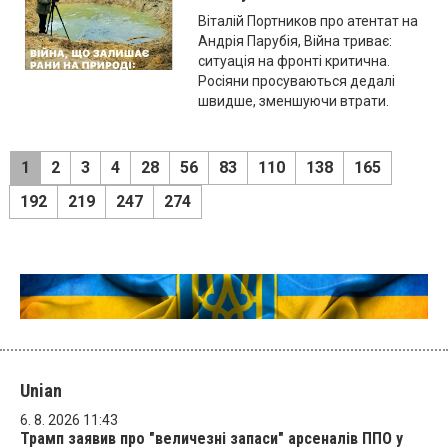
Віталій Портников про атентат на
Андрія Парубія, Війна триває:
ситуація на фронті критична.
Росіяни просуваються дедалі
швидше, зменшуючи втрати.
1
2
3
4
28
56
83
110
138
165
192
219
247
274
Unian
6. 8. 2026 11:43
Трамп заявив про "величезні запаси" арсеналів ППО у