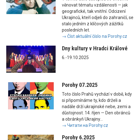
věnovat tématu vzdálenosti — jak
geografické, tak vnitřní. Odcizení
Ukrajinců, kteří odjeli do zahraničí, se
stalo jedním z klíčových zážitků
posledních let.
→ Číst aktuální číslo na Porohy.cz
Dny kultury v Hradci Králové
6.-19.10.2025
Porohy 07.2025
Toto číslo Prahů vychází v době, kdy
si připomínáme ty, kdo drželi a
nadále drží ukrajinské nebe, zemi a
důstojnost. 14. říjen — Den obránců
a obránkyň Ukrajiny...
→ Читати на Porohy.cz
Porohy 6.2025