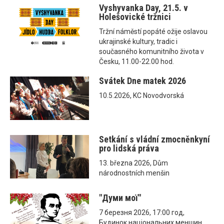
Vyshyvanka Day, 21.5. v
Holešovické tržnici
Tržní náměstí popáté ožije oslavou
ukrajinské kultury, tradic i
současného komunitního života v
Česku, 11.00-22.00 hod.
Svátek Dne matek 2026
10.5.2026, KC Novodvorská
Setkání s vládní zmocněnkyní
pro lidská práva
13. března 2026, Dům
národnostních menšin
"Думи мої"
7 березня 2026, 17:00 год,
Будинок національних меншин,