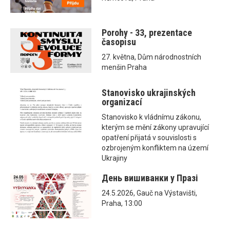
Porohy - 33, prezentace
časopisu
27. května, Dům národnostních
menšin Praha
Stanovisko ukrajinských
organizací
Stanovisko k vládnímu zákonu,
kterým se mění zákony upravující
opatření přijatá v souvislosti s
ozbrojeným konfliktem na území
Ukrajiny
День вишиванки у Празі
24.5.2026, Gauč na Výstavišti,
Praha, 13:00