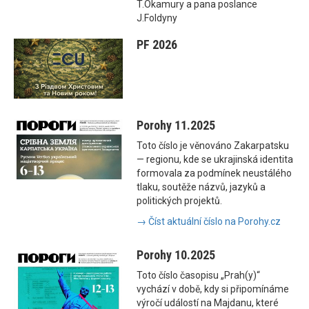
T.Okamury a pana poslance
J.Foldyny
PF 2026
Porohy 11.2025
Toto číslo je věnováno Zakarpatsku
— regionu, kde se ukrajinská identita
formovala za podmínek neustálého
tlaku, soutěže názvů, jazyků a
politických projektů.
→ Číst aktuální číslo na Porohy.cz
Porohy 10.2025
Toto číslo časopisu „Prah(y)“
vychází v době, kdy si připomínáme
výročí událostí na Majdanu, které