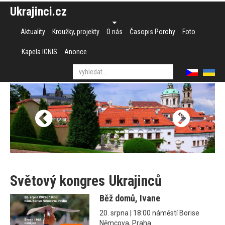
Ukrajinci.cz
Aktuality
Kroužky, projekty
O nás
Časopis Porohy
Foto
Kapela IGNIS
Anonce
Světový kongres Ukrajinců
Běž domů, Ivane
20. srpna | 18:00 náměstí Borise
Němcova, Praha