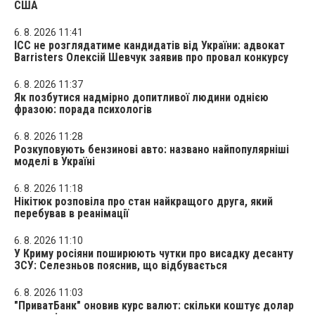
США
6. 8. 2026 11:41
ICC не розглядатиме кандидатів від України: адвокат
Barristers Олексій Шевчук заявив про провал конкурсу
6. 8. 2026 11:37
Як позбутися надмірно допитливої людини однією
фразою: порада психологів
6. 8. 2026 11:28
Розкуповують бензинові авто: названо найпопулярніші
моделі в Україні
6. 8. 2026 11:18
Нікітюк розповіла про стан найкращого друга, який
перебував в реанімації
6. 8. 2026 11:10
У Криму росіяни поширюють чутки про висадку десанту
ЗСУ: Селезньов пояснив, що відбувається
6. 8. 2026 11:03
"ПриватБанк" оновив курс валют: скільки коштує долар