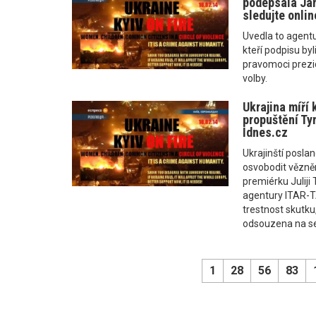
podepsala Jan
sledujte onlin
Uvedla to agent
kteří podpisu by
pravomoci prezi
volby.
Ukrajina míří 
propuštění Ty
Idnes.cz
Ukrajinští poslan
osvobodit vězně
premiérku Julij
agentury ITAR-T
trestnost skutku
odsouzena na se
1
28
56
83