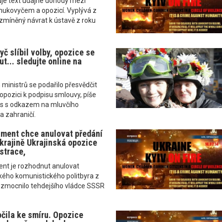
uje text údajné dohody mezi
ukovyčem a opozicí. Vyplývá z
ž zmíněný návrat k ústavě z roku
č slíbil volby, opozice se
t... sledujte online na
 ministrů se podařilo přesvědčit
 opozici k podpisu smlouvy, píše
s s odkazem na mluvčího
a zahraničí.
ment chce anulovat předání
krajině Ukrajinská opozice
strace,
nt je rozhodnut anulovat
kého komunistického politbyra z
é zmocnilo tehdejšího vládce SSSR
očila ke smíru. Opozice