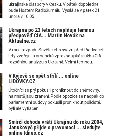
ukrajinské diaspory v Česku. V pátek dopoledne
bude Hostem Radiožurnálu. Vysílá se v pátek 21.
února v 10.05.
Ukrajina po 23 letech naplňuje temnou
předpověď CIA... Martin Novák na
Aktualne.cz
V roce rozpadu Sovětského svazu před třiadvaceti
lety zveřejnila americká zpravodajská služba CIA
rozsáhlou analýzu o Ukrajině. Velmi temnou.
V Kyjevě se opět střílí ... online
LIDOVKY.CZ
Útočníci se prý pokusili proniknout do sněmovny,
na místě jsou zranění. Podle opozice se naopak do
parlamentní budovy pokusili proniknout policisté,
byli ale vytlačeni.
Smírčí dohoda vrátí Ukrajinu do roku 2004,
Janukovyč přijde o pravomoci ... sledujte
online Idnes.cz