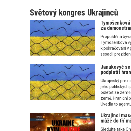
Světový kongres Ukrajinců
Tymošenková j
za demonstra
Propuštěná býval
Tymošenková vyzv
k pokračování v 
sesadil preziden
Janukovyč se 
podplatit hran
Ukrajinský prezi
jeho politických
odletět ze země 
země. Hraniční po
Uvedla to agentu
Ukrajinci mas
může do tří m
Sledujte také On