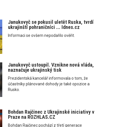
Janukovyč se pokusil uletět Ruska, tvrdí
ukrajinští pohraničníci ... Idnes.cz
Informaci se ovšem nepodařilo ověřit.
Janukovyč ustoupil. Vznikne nová vláda,
naznačuje ukrajinský tisk
Prezidentská kancelář informovala o tom, že
účastníky plánované dohody je také opozice a
Rusko.
Bohdan Rajčinec z Ukrajinské iniciativy v
Praze na ROZHLAS.CZ
Bohdan Rajčinec pochází z třetí generace