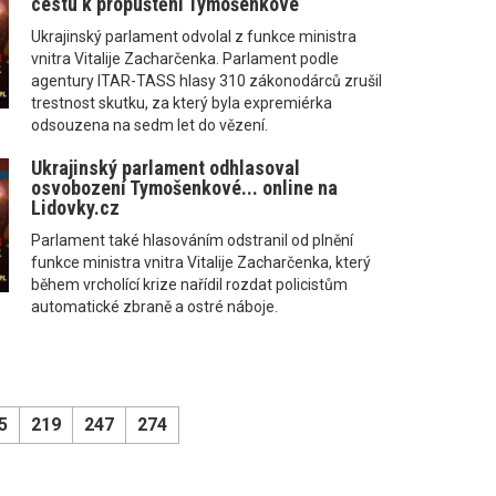
cestu k propuštění Tymošenkové
Ukrajinský parlament odvolal z funkce ministra
vnitra Vitalije Zacharčenka. Parlament podle
agentury ITAR-TASS hlasy 310 zákonodárců zrušil
trestnost skutku, za který byla expremiérka
odsouzena na sedm let do vězení.
Ukrajinský parlament odhlasoval
osvobození Tymošenkové... online na
Lidovky.cz
Parlament také hlasováním odstranil od plnění
funkce ministra vnitra Vitalije Zacharčenka, který
během vrcholící krize nařídil rozdat policistům
automatické zbraně a ostré náboje.
5
219
247
274