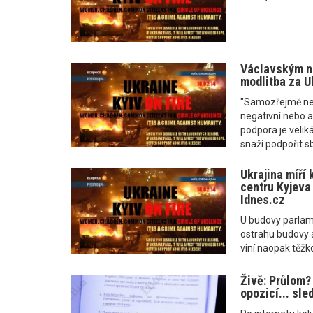
Václavským n
modlitba za U
"Samozřejmě neb
negativní nebo a
podpora je veliká
snaží podpořit sb
Ukrajina míří 
centru Kyjeva 
Idnes.cz
U budovy parlamen
ostrahu budovy 
viní naopak těž
Živě: Průlom?
opozicí... sle