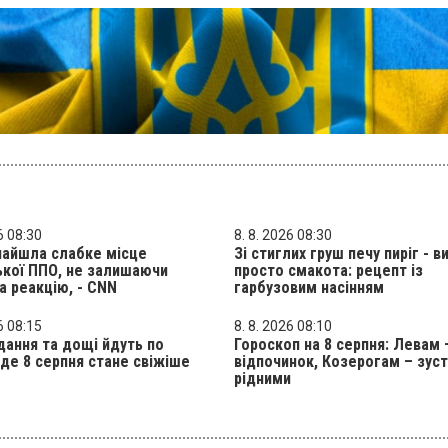
6 08:30
8. 8. 2026 08:30
найшла слабке місце
Зі стиглих груш печу пиріг - 
ької ППО, не залишаючи
просто смакота: рецепт із
а реакцію, - CNN
гарбузовим насінням
6 08:15
8. 8. 2026 08:10
ання та дощі йдуть по
Гороскоп на 8 серпня: Левам 
: де 8 серпня стане свіжіше
відпочинок, Козерогам – зуст
рідними