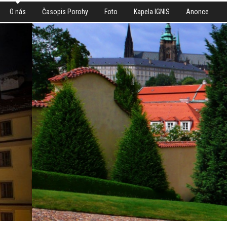
O nás
Časopis Porohy
Foto
Kapela IGNIS
Anonce