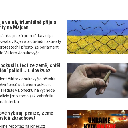
e volná, triumfálně přijela
nty na Majdan
á ukrajinská premiérka Julija
ala v Kyjevě protivládní aktivisty
protestech i přesto, že parlament
ta Viktora Janukovyče.
pokusil utéct ze země, chtěl
iční policii ...Lidovky.cz
dent Viktor Janukovyč a několik
 přívrženců se během pokusilo
z letiště v Doněcku na východě
licie jim v tom však zabránila.
ra Interfax.
ově vybírají peníze, země
ěsíců zkrachovat
-line reportáž na Idnes.cz