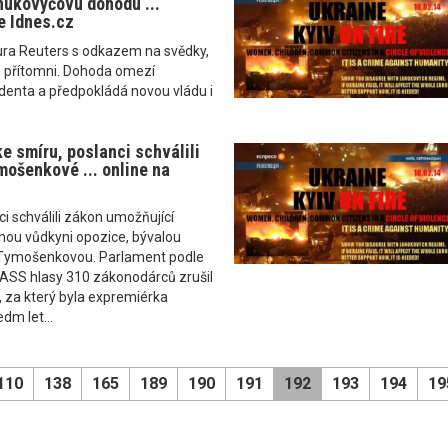
ukovyčovu dohodu ...
e Idnes.cz
ura Reuters s odkazem na svědky,
li přítomni. Dohoda omezí
denta a předpokládá novou vládu i
ke smíru, poslanci schválili
mošenkové ... online na
ci schválili zákon umožňující
nou vůdkyni opozice, bývalou
i Tymošenkovou. Parlament podle
ASS hlasy 310 zákonodárců zrušil
, za který byla expremiérka
dm let...
110
138
165
189
190
191
192
193
194
19