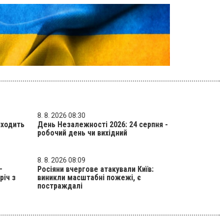
8. 8. 2026 08:30
виходить
День Незалежності 2026: 24 серпня -
робочий день чи вихідний
8. 8. 2026 08:09
–
Росіяни вчергове атакували Київ:
річ з
виникли масштабні пожежі, є
постраждалі