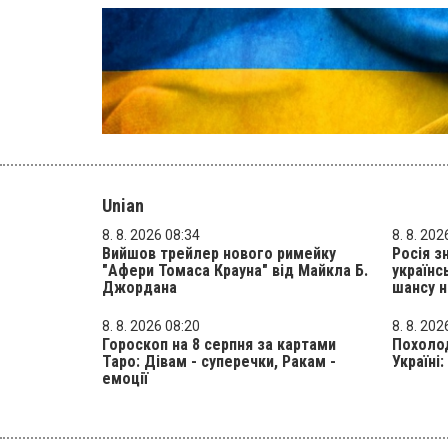
Unian
8. 8. 2026 08:34
8. 8. 202
Вийшов трейлер нового римейку
Росія з
"Афери Томаса Крауна" від Майкла Б.
українс
Джордана
шансу н
8. 8. 2026 08:20
8. 8. 202
Гороскоп на 8 серпня за картами
Похолод
Таро: Дівам - суперечки, Ракам -
Україні
емоції