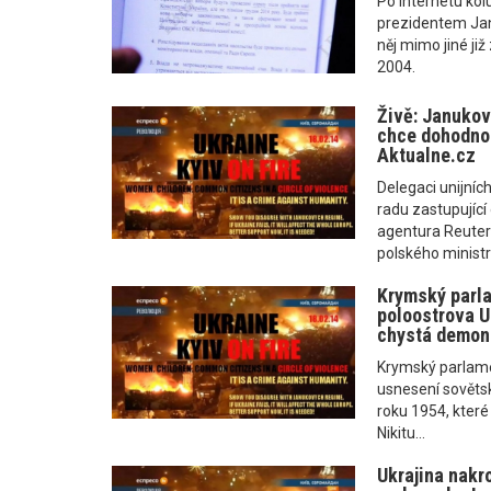
Po internetu kol
prezidentem Jan
něj mimo jiné ji
2004.
Živě: Janukovy
chce dohodnou
Aktualne.cz
Delegaci unijních
radu zastupující
agentura Reuter
polského ministr
Krymský parla
poloostrova U
chystá demon
Krymský parlame
usnesení sověts
roku 1954, kter
Nikitu...
Ukrajina nakr