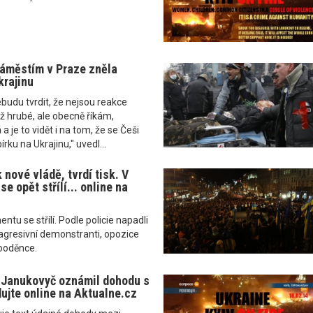
áměstím v Praze zněla
krajinu
udu tvrdit, že nejsou reakce
ž hrubé, ale obecně říkám,
 a je to vidět i na tom, že se Češi
írku na Ukrajinu," uvedl...
k nové vládě, tvrdí tisk. V
se opět střílí... online na
tu se střílí. Podle policie napadli
agresivní demonstranti, opozice
kooděnce.
 Janukovyč oznámil dohodu s
dujte online na Aktualne.cz