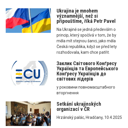
Ukrajina je mnohem
významnější, než si
připouštíme, říká Petr Pavel
Na Ukrajině se jedná především o
princip, který spočívá v tom, že by
měla mít stejnou šanci, jako měla
Česká republika, když se před lety
rozhodovala, kam chce patřit.
Заклик Світового Конґресу
Українців та Eвропейського
Конґресу Українців до
світових лідерів
у роковини повномасштабного
вторгнення
Setkání ukrajinských
organizací v ČR
Hrzánský palác, Hradčany, 10.4.2025