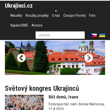
Ukrajinci.cz
Aktuality
Kroužky, projekty
O nás
Časopis Porohy
Foto
Kapela IGNIS
Anonce
Světový kongres Ukrajinců
Běž domů, Ivane
Fotoreportáž: nám. Borise Němcova,
21.8.2025