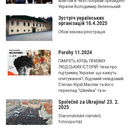
візитом в Чехії побував президент
України Володимир Зеленський
Зустріч українських
організацій 10.4.2025
Обов'язкова реєстрація
Porohy 11.2024
ПАМ’ЯТЬ КРІЗЬ ПРИЗМУ
ЛЮДСЬКИХ ІСТОРІЙ: Чехи про
підтримку України: що кажуть
опитування?; Відомий-невідомий
Степан-Юрій Масляк та його
переклад "Швейка" та ін.
Společně za Ukrajinu! 23. 2.
2025
Staroměstské náměstí,
fotoreportáž