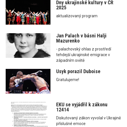
Dny ukrajinské kultury v ČR
2025
aktualizovaný program
Jan Palach v básni Halji
Mazurenko
- palachovský ohlas z prostředí
tehdejší ukrajinské emigrace v
západním světě
Usyk porazil Duboise
Gratulujeme!
EKU se vyjádřil k zákonu
12414
Diskutovaný zákon vyvolal v Ukrajině
příslušné emoce