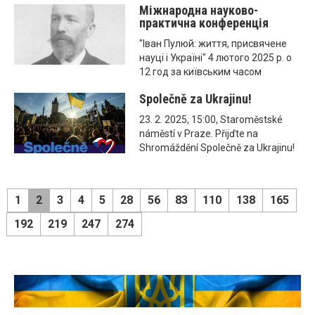
Міжнародна науково-
практична конференція
"Іван Пулюй: життя, присвячене
науці і Україні" 4 лютого 2025 р. о
12 год за київським часом
Společně za Ukrajinu!
23. 2. 2025, 15:00, Staroměstské
náměstí v Praze. Přijďte na
Shromáždění Společně za Ukrajinu!
1
2
3
4
5
28
56
83
110
138
165
192
219
247
274