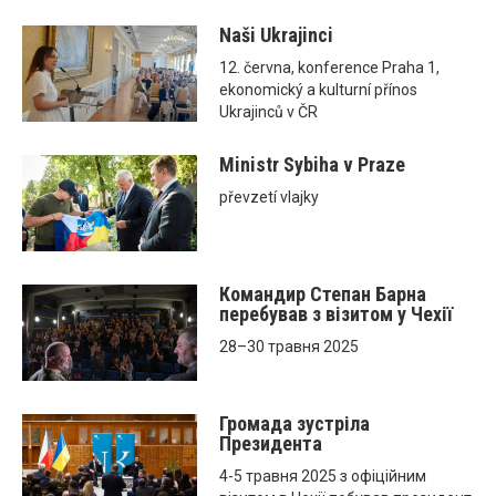
Naši Ukrajinci
12. června, konference Praha 1,
ekonomický a kulturní přínos
Ukrajinců v ČR
Ministr Sybiha v Praze
převzetí vlajky
Командир Степан Барна
перебував з візитом у Чехії
28–30 травня 2025
Громада зустріла
Президента
4-5 травня 2025 з офіційним