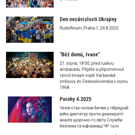
Den nezávislosti Ukrajiny
Rudolfinum, Praha 1, 24.8.2025
"Běž domů, Ivane"
21. srpna, 18:00, před ruskou
ambasádu. Přijďte si připomenout
výročí invaze vojsk Varšavské
smlouvy do Československa v srpnu
1968
Porohy 4.2025
Чехія стає полем битви у гібридній
війні диктатур проти демократії:
аналіз щорічно-го звіту Служби
безпеки та інформаці ЧР та ін.