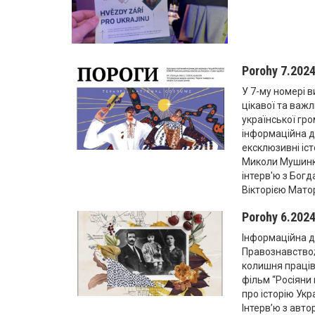
Porohy 7.202
У 7-му номері в
цікавої та важл
української гро
інформаційна д
ексклюзивні іст
Миколи Мушинки
інтерв'ю з Бог
Вікторією Мато
Porohy 6.202
Інформаційна д
Правознавство; 
колишня праців
фільм “Росіяни 
про історію Укр
Інтерв’ю з авто