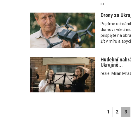
ін.
Drony za Ukraj
Pojďme ochránit u
domov i všechno,
přispějte na obran
žít v míru a abyc
Hudební nahrá
Ukrajině...
režie: Milan Mrá
1
2
3