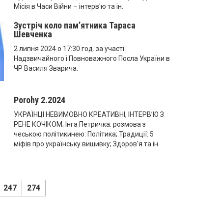
Місія в Часи Війни – інтерв'ю та ін.
Зустріч коло пам’ятника Тараса
Шевченка
2 липня 2024 о 17:30 год. за участі
Надзвичайного і Повноважного Посла України в
ЧР Василя Зварича.
Porohy 2.2024
УКРАЇНЦІ НЕВИМОВНО КРЕАТИВНІ, ІНТЕРВ’Ю З
РЕНЕ КОЧІКОМ; Інга Петричка: розмова з
чеською політикинею: Політика; Традиції: 5
міфів про українську вишивку; Здоров'я та ін.
247
274