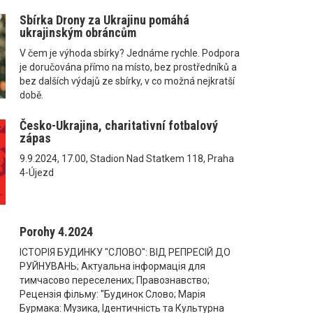
Sbírka Drony za Ukrajinu pomáhá
ukrajinským obráncům
V čem je výhoda sbírky? Jednáme rychle. Podpora
je doručována přímo na místo, bez prostředníků a
bez dalších výdajů ze sbírky, v co možná nejkratší
době.
Česko-Ukrajina, charitativní fotbalový
zápas
9.9.2024, 17.00, Stadion Nad Statkem 118, Praha
4-Újezd
Porohy 4.2024
ІСТОРІЯ БУДИНКУ "СЛОВО": ВІД РЕПРЕСІЙ ДО
РУЙНУВАНЬ; Актуальна інформація для
тимчасово переселених; Правознавство;
Рецензія фільму: "Будинок Слово; Марія
Бурмака: Музика, Ідентичність та Культурна