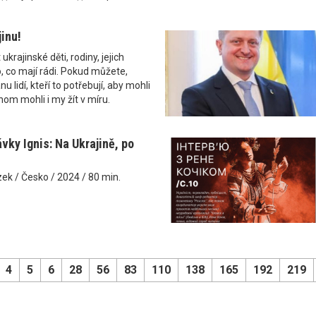
inu!
krajinské děti, rodiny, jejich
 co mají rádi. Pokud můžete,
u lidí, kteří to potřebují, aby mohli
hom mohli i my žít v míru.
vky Ignis: Na Ukrajině, po
zek / Česko / 2024 / 80 min.
4
5
6
28
56
83
110
138
165
192
219