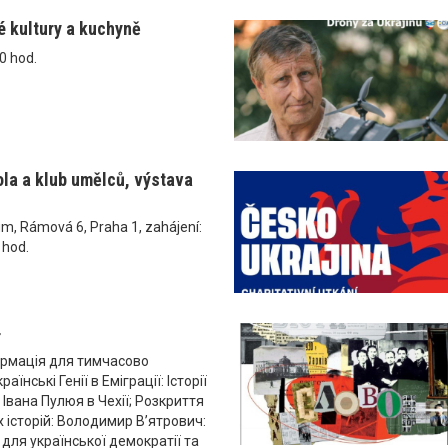
é kultury a kuchyně
0 hod.
ola a klub umělců, výstava
um, Rámová 6, Praha 1, zahájení:
 hod.
4
рмація для тимчасово
аїнські Генії в Еміграції: Історії
 Івана Пулюя в Чехії; Розкриття
 історій: Володимир В’ятрович:
 для української демократії та