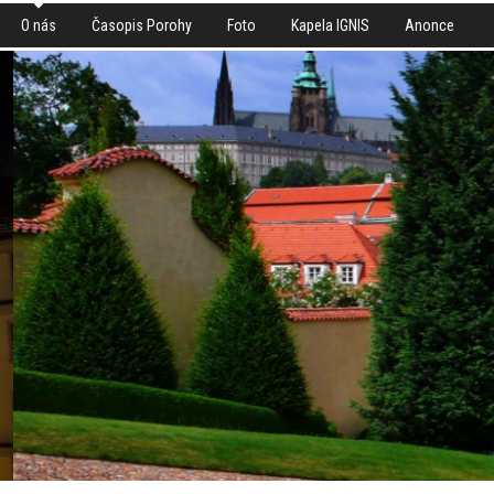
O nás
Časopis Porohy
Foto
Kapela IGNIS
Anonce