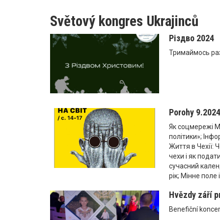
Světový kongres Ukrajinců
Різдво 2024
Тримаймось раз
Porohy 9.202
Як соцмережі M
політики»; Інф
Життя в Чехії: 
чехи і як подат
сучасний кален
рік; Мінне поле
Hvězdy září p
Benefiční konce