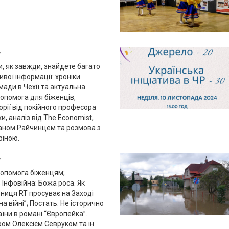
4
и, як завжди, знайдете багато
ивої інформації: хроніки
мади в Чехії та актуальна
опомога для біженців,
орії від покійного професора
, аналіз від The Economist,
даном Райчинцем та розмова з
ріною.
4
опомога біженцям;
Інфовійна: Божа роса. Як
ниця RT просуває на Заході
на війні”; Постать: Не історично
аїни в романі “Європейка”.
ром Олексієм Севруком та ін.