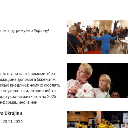
ом, підтримуймо Україну!
4
eta стали платформами «без
ормаційна допомога біженцям;
Чеські кнедлики: чому їх люблять
и по-українськи; Історичний та
дар українських чехів на 2025
 інформаційної війни
ro Ukrajinu
rt 20.11.2024