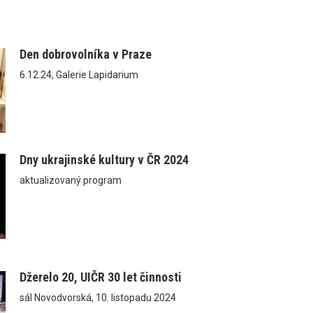
Den dobrovolníka v Praze
6.12.24, Galerie Lapidarium
Dny ukrajinské kultury v ČR 2024
aktualizovaný program
Džerelo 20, UIČR 30 let činnosti
sál Novodvorská, 10. listopadu 2024