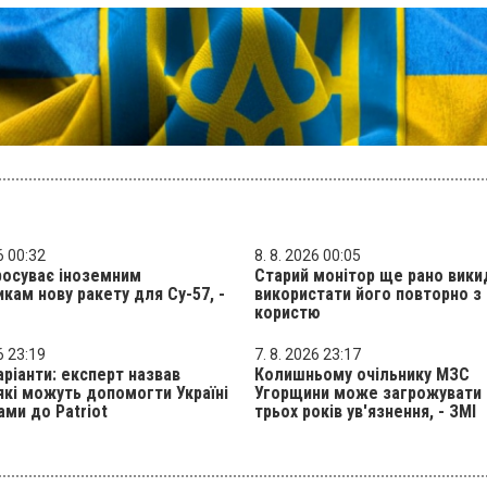
6 00:32
8. 8. 2026 00:05
росуває іноземним
Старий монітор ще рано вики
кам нову ракету для Су-57, -
використати його повторно з
користю
6 23:19
7. 8. 2026 23:17
аріанти: експерт назвав
Колишньому очільнику МЗС
 які можуть допомогти Україні
Угорщини може загрожувати
ами до Patriot
трьох років ув'язнення, - ЗМІ