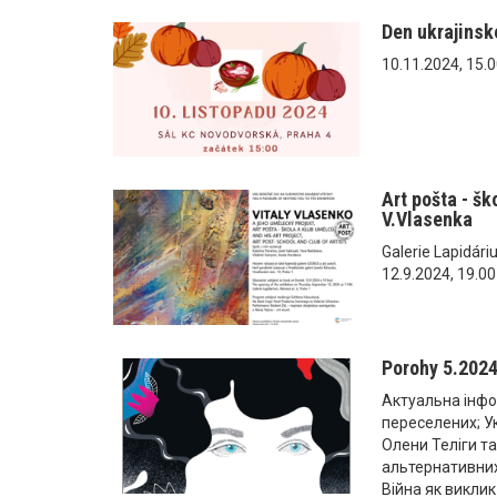
Den ukrajinsk
10.11.2024, 15.0
Art pošta - šk
V.Vlasenka
Galerie Lapidári
12.9.2024, 19.00
Porohy 5.202
Актуальна інфо
переселених; Укр
Олени Теліги та
альтернативних
Війна як виклик