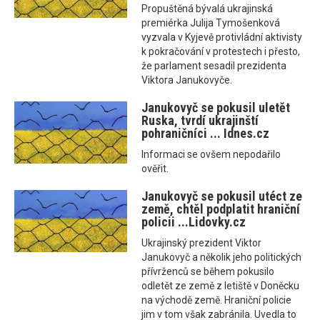
Propuštěná bývalá ukrajinská
premiérka Julija Tymošenková
vyzvala v Kyjevě protivládní aktivisty
k pokračování v protestech i přesto,
že parlament sesadil prezidenta
Viktora Janukovyče.
Janukovyč se pokusil uletět
Ruska, tvrdí ukrajinští
pohraničníci ... Idnes.cz
Informaci se ovšem nepodařilo
ověřit.
Janukovyč se pokusil utéct ze
země, chtěl podplatit hraniční
policii ...Lidovky.cz
Ukrajinský prezident Viktor
Janukovyč a několik jeho politických
přívrženců se během pokusilo
odletět ze země z letiště v Doněcku
na východě země. Hraniční policie
jim v tom však zabránila. Uvedla to