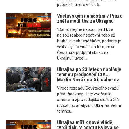
pátek 21. února v 10.05.
Václavským náměstím v Praze
zněla modlitba za Ukrajinu
"Samozřejmě nebudu tvrdit, že
nejsou reakce negativní nebo až
hrubé, ale obecně říkám, podpora je
veliká a je to vidět i na tom, že se
Češi snaží podpořit sbírku na
Ukrajinu," uvedl...
Ukrajina po 23 letech naplňuje
temnou předpověď CIA...
Martin Novák na Aktualne.cz
V roce rozpadu Sovětského svazu
před třiadvaceti lety zveřejnila
americká zpravodajská služba CIA
rozsáhlou analýzu o Ukrajině. Velmi
temnou.
Ukrajina míří k nové vládě,
tvrdí tisk. V centru Kyjeva se