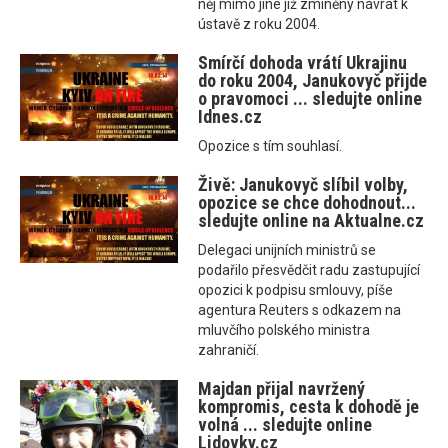
něj mimo jiné již zmíněný návrat k
ústavě z roku 2004.
Smírčí dohoda vrátí Ukrajinu
do roku 2004, Janukovyč přijde
o pravomoci ... sledujte online
Idnes.cz
Opozice s tím souhlasí.
Živě: Janukovyč slíbil volby,
opozice se chce dohodnout...
sledujte online na Aktualne.cz
Delegaci unijních ministrů se
podařilo přesvědčit radu zastupující
opozici k podpisu smlouvy, píše
agentura Reuters s odkazem na
mluvčího polského ministra
zahraničí.
Majdan přijal navržený
kompromis, cesta k dohodě je
volná ... sledujte online
Lidovky.cz