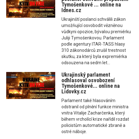
Tymošenkové ... online na
Idnes.cz
Ukrajinští poslanci schválili zákon
umožňující osvobodit vězněnou
vůdkyni opozice, bývalou premiérku
Juliji Tymošenkovou. Parlament
podle agentury ITAR-TASS hlasy
310 zákonodárců zrušil trestnost
skutku, za který byla expremiérka
odsouzena na sedm let...
Ukrajinský parlament
odhlasoval osvobození
Tymošenkové... online na
Lidovky.cz
Parlament také hlasováním
odstranil od plnění funkce ministra
vnitra Vitalije Zacharčenka, který
během vrcholící krize nařídil rozdat
policistům automatické zbraně a
ostré náboje.