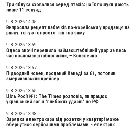
Три яблука сховалися серед птахів: на їх пошуки дають
лише 11 секунд
9. 8. 2026 14:05
Випросила рецепт кабачків по-корейськи у продавця на
ринку: готую їх просто так і на зиму
9. 8. 2026 13:59
Одеса вночі пережила наймасштабніший удар за весь
час повномасштабної війни, – Коваленко
9. 8. 2026 13:57
Підводний човен, проданий Канаді за £1, потопив
американський крейсер
9. 8. 2026 13:55
Ціль Росії №1: The Times розповів, як працює
український загін "глибоких ударів" по РФ
9. 8. 2026 13:48
Зарядка електрокара від розетки у квартирі може
обернутися серйозними проблемами, - електрик