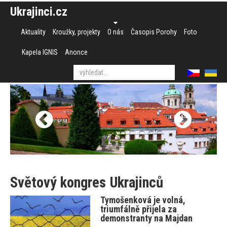
Ukrajinci.cz
Aktuality
Kroužky, projekty
O nás
Časopis Porohy
Foto
Kapela IGNIS
Anonce
Světový kongres Ukrajinců
Tymošenková je volná,
triumfálně přijela za
demonstranty na Majdan