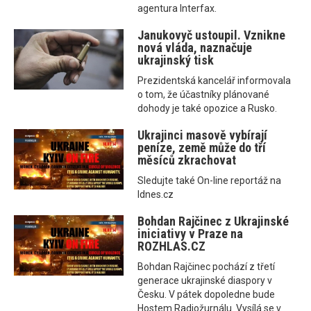
agentura Interfax.
Janukovyč ustoupil. Vznikne
nová vláda, naznačuje
ukrajinský tisk
Prezidentská kancelář informovala
o tom, že účastníky plánované
dohody je také opozice a Rusko.
Ukrajinci masově vybírají
peníze, země může do tří
měsíců zkrachovat
Sledujte také On-line reportáž na
Idnes.cz
Bohdan Rajčinec z Ukrajinské
iniciativy v Praze na
ROZHLAS.CZ
Bohdan Rajčinec pochází z třetí
generace ukrajinské diaspory v
Česku. V pátek dopoledne bude
Hostem Radiožurnálu. Vysílá se v