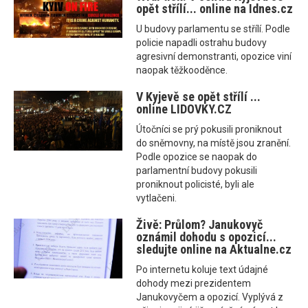
opět střílí... online na Idnes.cz
U budovy parlamentu se střílí. Podle
policie napadli ostrahu budovy
agresivní demonstranti, opozice viní
naopak těžkooděnce.
V Kyjevě se opět střílí ...
online LIDOVKY.CZ
Útočníci se prý pokusili proniknout
do sněmovny, na místě jsou zranění.
Podle opozice se naopak do
parlamentní budovy pokusili
proniknout policisté, byli ale
vytlačeni.
Živě: Průlom? Janukovyč
oznámil dohodu s opozicí...
sledujte online na Aktualne.cz
Po internetu koluje text údajné
dohody mezi prezidentem
Janukovyčem a opozicí. Vyplývá z