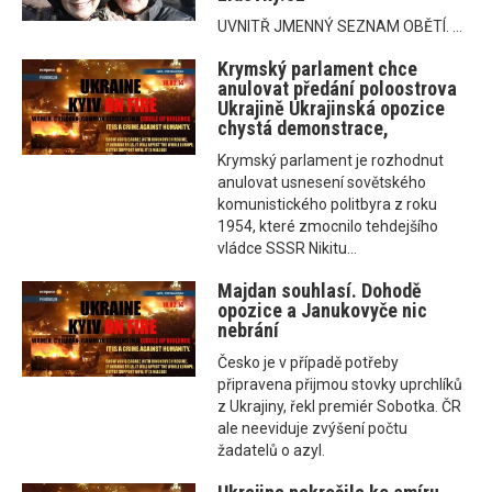
UVNITŘ JMENNÝ SEZNAM OBĚTÍ. ...
Krymský parlament chce
anulovat předání poloostrova
Ukrajině Ukrajinská opozice
chystá demonstrace,
Krymský parlament je rozhodnut
anulovat usnesení sovětského
komunistického politbyra z roku
1954, které zmocnilo tehdejšího
vládce SSSR Nikitu...
Majdan souhlasí. Dohodě
opozice a Janukovyče nic
nebrání
Česko je v případě potřeby
připravena přijmou stovky uprchlíků
z Ukrajiny, řekl premiér Sobotka. ČR
ale neeviduje zvýšení počtu
žadatelů o azyl.