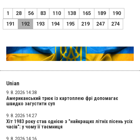
1
28
56
83
110
138
165
189
190
191
192
193
194
195
219
247
274
Unian
9. 8. 2026 14:38
Американський трюк із картоплею фрі допомагає
швидко загустити суп
9. 8. 2026 14:27
Хіт 1983 року став однією з "найкращих літніх пісень усіх
часів": у чому її таємниця
9. 8. 2026 14:16