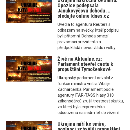
Ukrajina nakročila ke smíru.
Opozice podepsala
Janukovyčovu dohodu ...
sledujte online Idnes.cz
Uvedla to agentura Reuters s
odkazem na svědky, kteří podpisu
byli přítomni. Dohoda omezí
pravomoci prezidenta a
předpokládá novou vládu i volby.
Živě na Aktualne.cz:
Parlament otevřel cestu k
propuštění Tymošenkové
Ukrajinský parlament odvolal z
funkce ministra vnitra Vitalije
Zacharčenka. Parlament podle
agentury ITAR-TASS hlasy 310
zákonodárců zrušil trestnost skutku,
za který byla expremiérka
odsouzena na sedm let do vězení.
Ukrajina míří ke smíru,
poslanci schválili propuštění