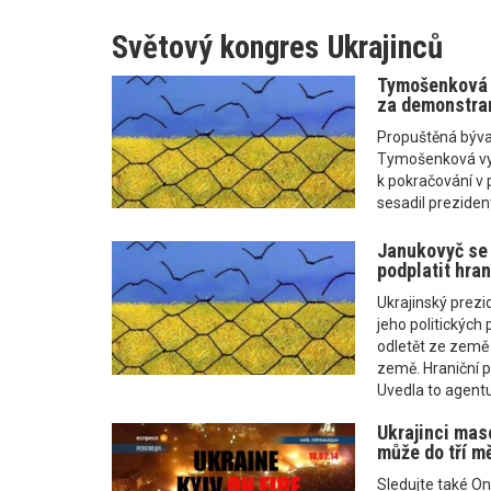
Světový kongres Ukrajinců
Tymošenková j
za demonstra
Propuštěná býval
Tymošenková vyzv
k pokračování v 
sesadil preziden
Janukovyč se 
podplatit hran
Ukrajinský prezi
jeho politických
odletět ze země 
země. Hraniční po
Uvedla to agentu
Ukrajinci mas
může do tří m
Sledujte také On