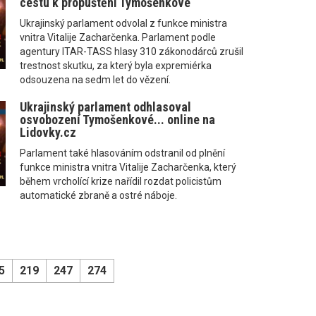
cestu k propuštění Tymošenkové
Ukrajinský parlament odvolal z funkce ministra
vnitra Vitalije Zacharčenka. Parlament podle
agentury ITAR-TASS hlasy 310 zákonodárců zrušil
trestnost skutku, za který byla expremiérka
odsouzena na sedm let do vězení.
Ukrajinský parlament odhlasoval
osvobození Tymošenkové... online na
Lidovky.cz
Parlament také hlasováním odstranil od plnění
funkce ministra vnitra Vitalije Zacharčenka, který
během vrcholící krize nařídil rozdat policistům
automatické zbraně a ostré náboje.
5
219
247
274