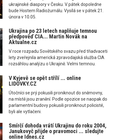
ukrajinské diaspory v Česku. V pátek dopoledne
bude Hostem Radiožurnálu. Vysílá se v pátek 21.
února v 10.05.
Ukrajina po 23 letech naplňuje temnou
předpověď CIA... Martin Novák na
Aktualne.cz
V roce rozpadu Sovětského svazu před třiadvaceti
lety zveřejnila americká zpravodajská služba CIA
rozsáhlou analýzu o Ukrajině. Velmi temnou.
V Kyjevě se opět střílí ... online
LIDOVKY.CZ
Útočníci se prý pokusili proniknout do sněmovny,
na místě jsou zranění. Podle opozice se naopak do
parlamentní budovy pokusili proniknout policisté,
byli ale vytlačeni.
Smírčí dohoda vrátí Ukrajinu do roku 2004,
Janukovyč přijde o pravomoci ... sledujte
online Idnes.cz