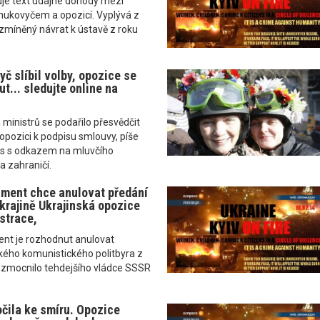
uje text údajné dohody mezi
ukovyčem a opozicí. Vyplývá z
ž zmíněný návrat k ústavě z roku
č slíbil volby, opozice se
t... sledujte online na
 ministrů se podařilo přesvědčit
 opozici k podpisu smlouvy, píše
s s odkazem na mluvčího
a zahraničí.
ment chce anulovat předání
krajině Ukrajinská opozice
strace,
nt je rozhodnut anulovat
kého komunistického politbyra z
é zmocnilo tehdejšího vládce SSSR
očila ke smíru. Opozice