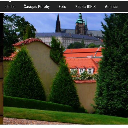
O nás
Časopis Porohy
Foto
Kapela IGNIS
Anonce