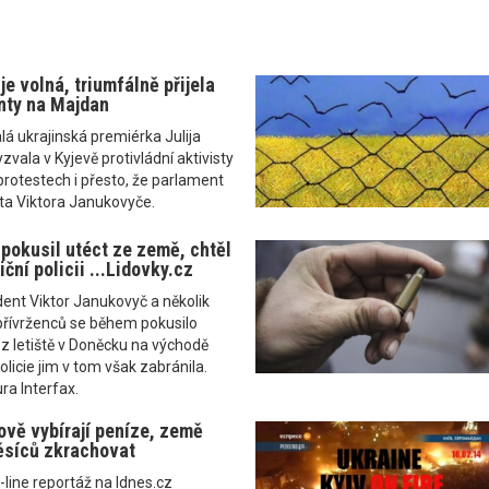
e volná, triumfálně přijela
nty na Majdan
á ukrajinská premiérka Julija
ala v Kyjevě protivládní aktivisty
protestech i přesto, že parlament
ta Viktora Janukovyče.
pokusil utéct ze země, chtěl
iční policii ...Lidovky.cz
dent Viktor Janukovyč a několik
 přívrženců se během pokusilo
z letiště v Doněcku na východě
licie jim v tom však zabránila.
ra Interfax.
ově vybírají peníze, země
ěsíců zkrachovat
-line reportáž na Idnes.cz