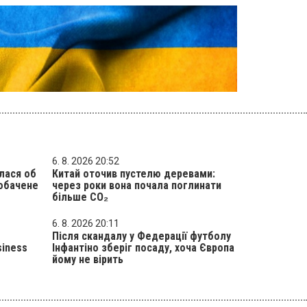
6. 8. 2026 20:52
лася об
Китай оточив пустелю деревами:
побачене
через роки вона почала поглинати
більше CO₂
6. 8. 2026 20:11
Після скандалу у Федерації футболу
siness
Інфантіно зберіг посаду, хоча Європа
йому не вірить