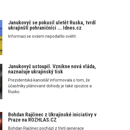
Janukovyč se pokusil uletět Ruska, tvrdí
ukrajinští pohraničníci ... Idnes.cz
Informaci se ovšem nepodařilo ověřit.
Janukovyč ustoupil. Vznikne nová vláda,
naznačuje ukrajinský tisk
Prezidentská kancelář informovala o tom, že
účastníky plánované dohody je také opozice a
Rusko.
Bohdan Rajčinec z Ukrajinské iniciativy v
Praze na ROZHLAS.CZ
Bohdan Rajčinec pochází z třetí generace