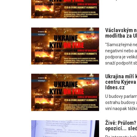
Václavským n
modlitba za U
"Samozřejmě neb
negativní nebo a
podpora je veliká
snaží podpořit sb
Ukrajina míří 
centru Kyjeva 
Idnes.cz
U budovy parlamen
ostrahu budovy 
viní naopak těž
Živě: Průlom?
opozicí... sle