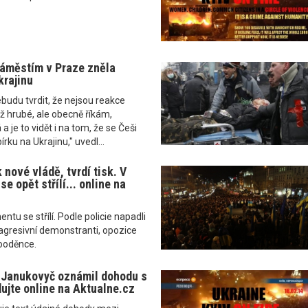
áměstím v Praze zněla
krajinu
udu tvrdit, že nejsou reakce
ž hrubé, ale obecně říkám,
 a je to vidět i na tom, že se Češi
írku na Ukrajinu," uvedl...
k nové vládě, tvrdí tisk. V
se opět střílí... online na
tu se střílí. Podle policie napadli
agresivní demonstranti, opozice
kooděnce.
 Janukovyč oznámil dohodu s
dujte online na Aktualne.cz