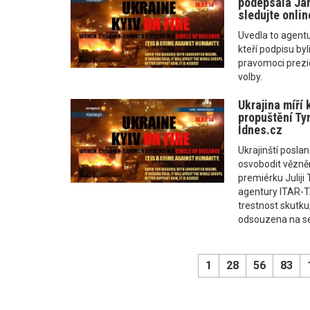
podepsala Jan
sledujte onlin
Uvedla to agent
kteří podpisu by
pravomoci prezi
volby.
Ukrajina míří 
propuštění Ty
Idnes.cz
Ukrajinští poslan
osvobodit vězně
premiérku Julij
agentury ITAR-T
trestnost skutku
odsouzena na se
1
28
56
83