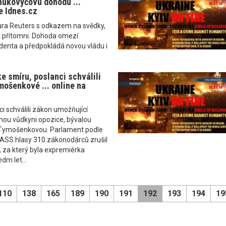
ukovyčovu dohodu ...
e Idnes.cz
ura Reuters s odkazem na svědky,
li přítomni. Dohoda omezí
denta a předpokládá novou vládu i
ke smíru, poslanci schválili
mošenkové ... online na
ci schválili zákon umožňující
nou vůdkyni opozice, bývalou
i Tymošenkovou. Parlament podle
ASS hlasy 310 zákonodárců zrušil
, za který byla expremiérka
dm let...
110
138
165
189
190
191
192
193
194
19