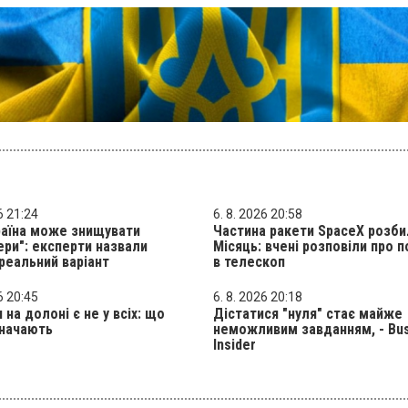
6 21:24
6. 8. 2026 20:58
раїна може знищувати
Частина ракети SpaceX розби
ери": експерти назвали
Місяць: вчені розповіли про 
реальний варіант
в телескоп
6 20:45
6. 8. 2026 20:18
 на долоні є не у всіх: що
Дістатися "нуля" стає майже
значають
неможливим завданням, - Bu
Insider