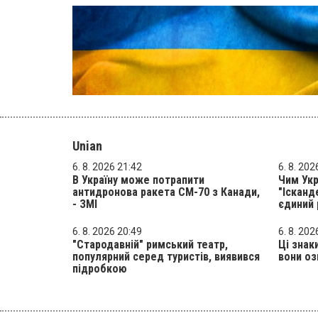
Unian
6. 8. 2026 21:42
6. 8. 202
В Україну може потрапити
Чим Ук
антидронова ракета CM-70 з Канади,
"Ісканд
- ЗМІ
єдиний 
6. 8. 2026 20:49
6. 8. 202
"Стародавній" римський театр,
Ці знаки
популярний серед туристів, виявився
вони о
підробкою