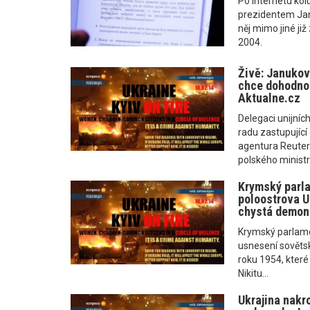
Po internetu kol
prezidentem Jan
něj mimo jiné ji
2004.
Živě: Janukovy
chce dohodnou
Aktualne.cz
Delegaci unijních
radu zastupující
agentura Reuter
polského ministr
Krymský parla
poloostrova U
chystá demon
Krymský parlame
usnesení sověts
roku 1954, kter
Nikitu...
Ukrajina nakr